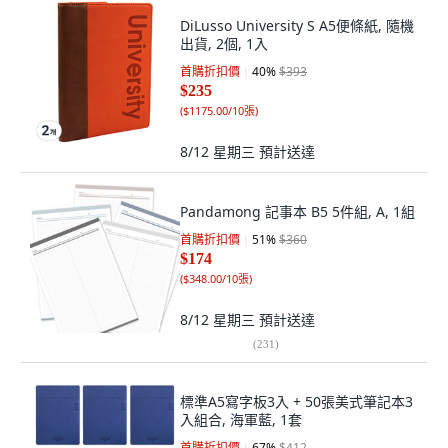
DiLusso University S A5便條紙, 隨機
出貨, 2個, 1入
首購折扣價
40
%
$393
$235
(
$1175.00/10張
)
8/12 星期三
預計送達
Pandamong 記事本 B5 5件組, A, 1組
首購折扣價
51
%
$360
$174
(
$348.00/10張
)
8/12 星期三
預計送達
(
231
)
標準A5寫字板3入 + 50張美式筆記本3
入組合, 海軍藍, 1套
首購折扣價
67
%
$412