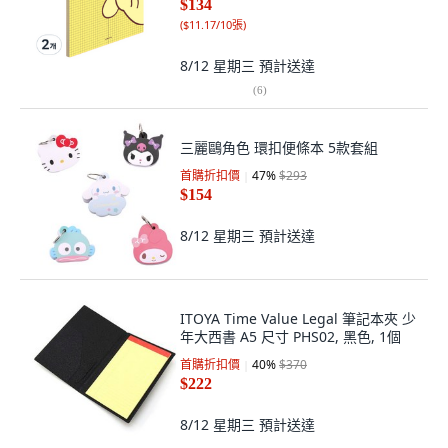
$134
(
$11.17/10張
)
8/12 星期三
預計送達
(
6
)
三麗鷗角色 環扣便條本 5款套組
首購折扣價
47
%
$293
$154
8/12 星期三
預計送達
ITOYA Time Value Legal 筆記本夾 少
年大西書 A5 尺寸 PHS02, 黑色, 1個
首購折扣價
40
%
$370
$222
8/12 星期三
預計送達