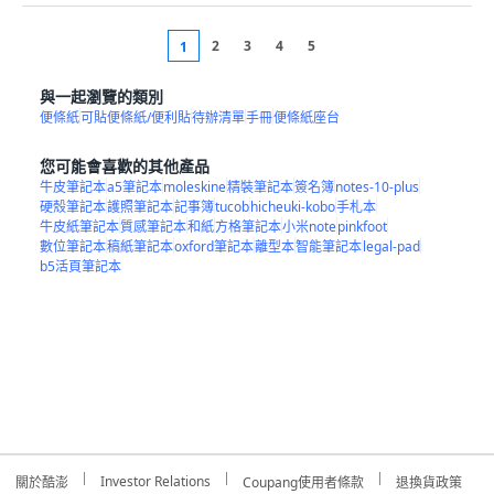
2
3
4
5
1
與一起瀏覽的類別
便條紙
可貼便條紙/便利貼
待辦清單
手冊
便條紙座台
您可能會喜歡的其他產品
牛皮筆記本
a5筆記本
moleskine
精裝筆記本
簽名簿
notes-10-plus
硬殼筆記本
護照筆記本
記事簿
tucob
hicheuki-kobo
手札本
牛皮紙筆記本
質感筆記本
和紙
方格筆記本
小米note
pinkfoot
數位筆記本
稿紙筆記本
oxford筆記本
離型本
智能筆記本
legal-pad
b5活頁筆記本
Investor Relations
關於酷澎
Coupang使用者條款
退換貨政策