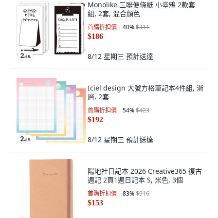
Monolike 三聯便條紙 小塗鴉 2款套
組, 2套, 混合顏色
首購折扣價
40
%
$311
$186
8/12 星期三
預計送達
Iciel design 大號方格筆記本4件組, 漸
層, 2套
首購折扣價
54
%
$423
$192
8/12 星期三
預計送達
陽地社日記本 2026 Creative365 復古
週記 2頁1週日記本 S, 米色, 3個
首購折扣價
83
%
$916
$153