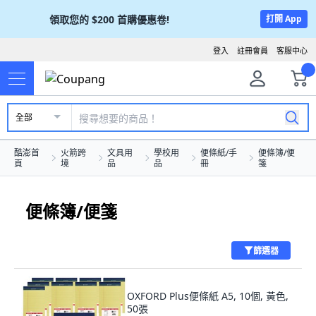
領取您的
$200
首購優惠卷!
打開 App
登入
註冊會員
客服中心
全部
酷澎首
火箭跨
文具用
學校用
便條紙/手
便條簿/便
頁
境
品
品
冊
箋
便條簿/便箋
篩選器
OXFORD Plus便條紙 A5, 10個, 黃色,
50張