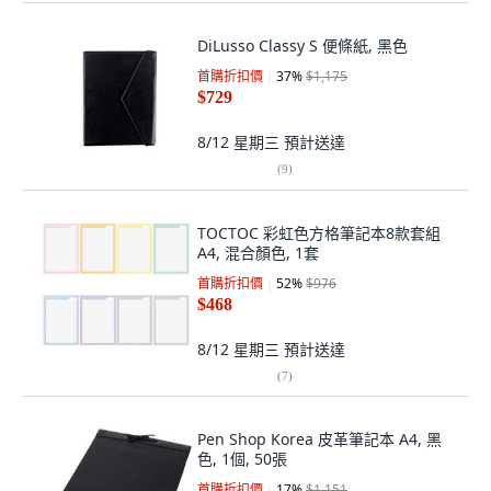
DiLusso Classy S 便條紙, 黑色
首購折扣價
37
%
$1,175
$729
8/12 星期三
預計送達
(
9
)
TOCTOC 彩虹色方格筆記本8款套組
A4, 混合顏色, 1套
首購折扣價
52
%
$976
$468
8/12 星期三
預計送達
(
7
)
Pen Shop Korea 皮革筆記本 A4, 黑
色, 1個, 50張
首購折扣價
17
%
$1,151