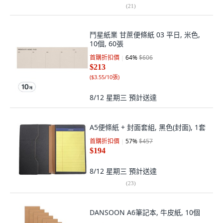
(
21
)
鬥星紙業 甘蔗便條紙 03 平日, 米色,
10個, 60張
首購折扣價
64
%
$606
$213
(
$3.55/10張
)
8/12 星期三
預計送達
A5便條紙 + 封面套組, 黑色(封面), 1套
首購折扣價
57
%
$457
$194
8/12 星期三
預計送達
(
23
)
DANSOON A6筆記本, 牛皮紙, 10個