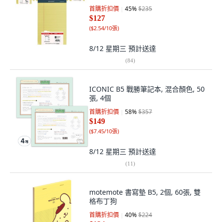
首購折扣價
45
%
$235
$127
(
$2.54/10張
)
8/12 星期三
預計送達
(
84
)
ICONIC B5 戰勝筆記本, 混合顏色, 50
張, 4個
首購折扣價
58
%
$357
$149
(
$7.45/10張
)
8/12 星期三
預計送達
(
11
)
motemote 書寫墊 B5, 2個, 60張, 雙
格布丁狗
首購折扣價
40
%
$224