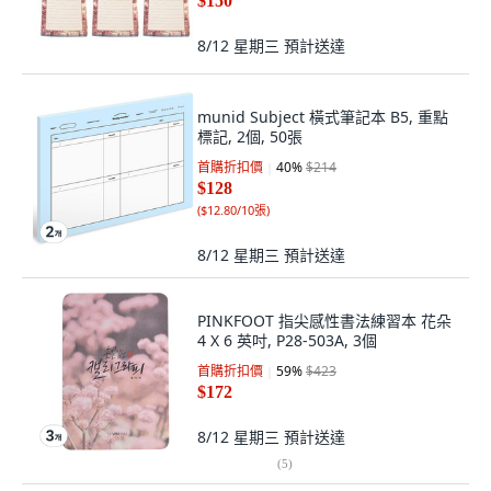
$150
8/12 星期三
預計送達
munid Subject 橫式筆記本 B5, 重點
標記, 2個, 50張
首購折扣價
40
%
$214
$128
(
$12.80/10張
)
8/12 星期三
預計送達
PINKFOOT 指尖感性書法練習本 花朵
4 X 6 英吋, P28-503A, 3個
首購折扣價
59
%
$423
$172
8/12 星期三
預計送達
(
5
)