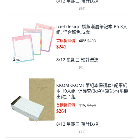
8/12 星期三
預計送達
(
84
)
Iciel design 橫線漸層筆記本 B5 3入
組, 混合顏色, 2套
首購折扣價
40
%
$403
$241
8/12 星期三
預計送達
(
8
)
KKOMKKOMI 筆記本保護套+記事紙
本 10入組, 保護套(米色)+筆記本(隨機
出貨), 1組
首購折扣價
41
%
$454
$264
8/12 星期三
預計送達
(
11
)