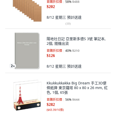
首購折扣價
58
%
$488
$202
8/12 星期三
預計送達
(
10
)
陽地社日記 亞里斯多德S 3號 筆記本,
2個, 隨機出貨
首購折扣價
40
%
$210
$126
8/12 星期三
預計送達
Kkukkukkakka Big Dream 手工3D便
條紙牌 東京鐵塔 80 x 80 x 26 mm, 紅
色, 1個, 65張
首購折扣價
56
%
$644
$282
(
$43.39/10張
)