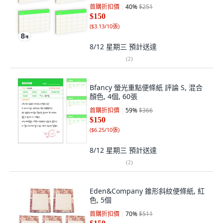
首購折扣價
40
%
$251
$150
(
$3.13/10張
)
8/12 星期三
預計送達
(
2
)
Bfancy 螢光重點便條紙 評論 S, 混合
顏色, 4個, 60張
首購折扣價
59
%
$366
$150
(
$6.25/10張
)
8/12 星期三
預計送達
(
2
)
Eden&Company 錐形斜紋便條紙, 紅
色, 5個
首購折扣價
70
%
$511