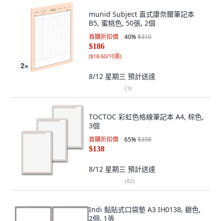
munid Subject 直式康奈爾筆記本
B5, 蜜桃色, 50張, 2個
首購折扣價
40
%
$310
$186
(
$18.60/10張
)
8/12 星期三
預計送達
(
3
)
TOCTOC 彩虹色格線筆記本 A4, 棕色,
3個
首購折扣價
65
%
$398
$138
8/12 星期三
預計送達
(
82
)
Indi 黏貼式口袋墊 A3 IH0138, 銀色,
2個, 1張