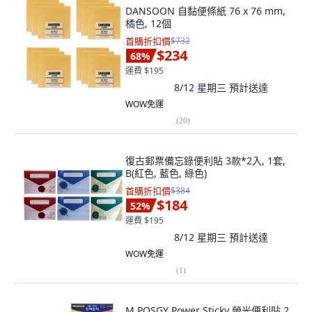
DANSOON 自黏便條紙 76 x 76 mm,
橘色, 12個
首購折扣價
$732
$234
68
%
運費 $195
8/12 星期三
預計送達
WOW免運
(
20
)
復古郵票備忘錄便利貼 3款*2入, 1套,
B(紅色, 藍色, 綠色)
首購折扣價
$384
$184
52
%
運費 $195
8/12 星期三
預計送達
WOW免運
(
1
)
M POSGY Power Sticky 螢光便利貼 2