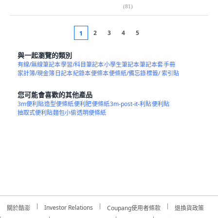
(
81
)
2
3
4
5
1
與一起瀏覽的類別
有線/無線筆記本
學習/科目筆記本
小學生筆記本
筆記本套
手冊
家計簿/現金簿
日記本
紀錄本
便條本
便條紙/備忘錄
標籤/ 索引貼
您可能會喜歡的其他產品
3m便利貼
造型便條紙
便利肥
便條紙
3m-post-it-利貼
便利貼
抽取式便利貼
麵包小偷
透明便條紙
Investor Relations
關於酷澎
Coupang使用者條款
退換貨政策