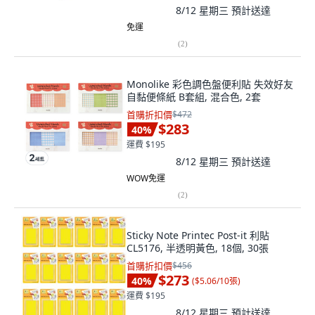
8/12 星期三
預計送達
免運
(
2
)
Monolike 彩色調色盤便利貼 失效好友
自黏便條紙 B套組, 混合色, 2套
首購折扣價
$472
$283
40
%
運費 $195
8/12 星期三
預計送達
WOW免運
(
2
)
Sticky Note Printec Post-it 利貼
CL5176, 半透明黃色, 18個, 30張
首購折扣價
$456
$273
40
%
(
$5.06/10張
)
運費 $195
8/12 星期三
預計送達