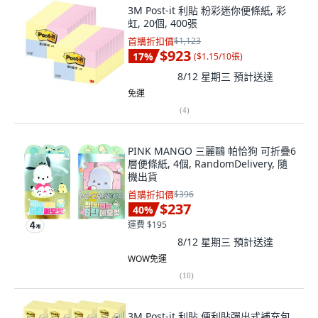
3M Post-it 利貼 粉彩迷你便條紙, 彩
虹, 20個, 400張
首購折扣價
$1,123
$923
17
%
(
$1.15/10張
)
8/12 星期三
預計送達
免運
(
4
)
PINK MANGO 三麗鷗 帕恰狗 可折疊6
層便條紙, 4個, RandomDelivery, 隨
機出貨
首購折扣價
$396
$237
40
%
運費 $195
8/12 星期三
預計送達
WOW免運
(
10
)
3M Post-it 利貼 便利貼彈出式補充包