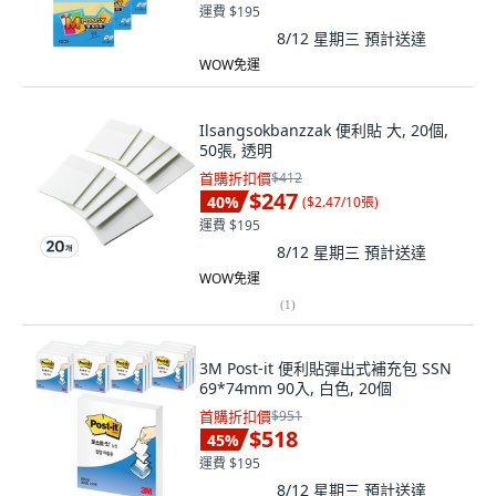
運費 $195
8/12 星期三
預計送達
WOW免運
Ilsangsokbanzzak 便利貼 大, 20個,
50張, 透明
首購折扣價
$412
$247
40
%
(
$2.47/10張
)
運費 $195
8/12 星期三
預計送達
WOW免運
(
1
)
3M Post-it 便利貼彈出式補充包 SSN
69*74mm 90入, 白色, 20個
首購折扣價
$951
$518
45
%
運費 $195
8/12 星期三
預計送達