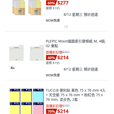
$277
60
%
運費 $195
8/12 星期三
預計送達
WOW免運
(
2
)
PLEPIC Moist描圖索引便條紙 M, 4個,
02 重點
首購折扣價
$357
$214
40
%
運費 $195
8/12 星期三
預計送達
WOW免運
TUCO.B 便利貼 黃色 75 x 76 mm 4入
+ 天空藍 75 x 76 mm + 粉紅色 75 x
76 mm, 混合色, 2套
首購折扣價
$737
$214
70
%