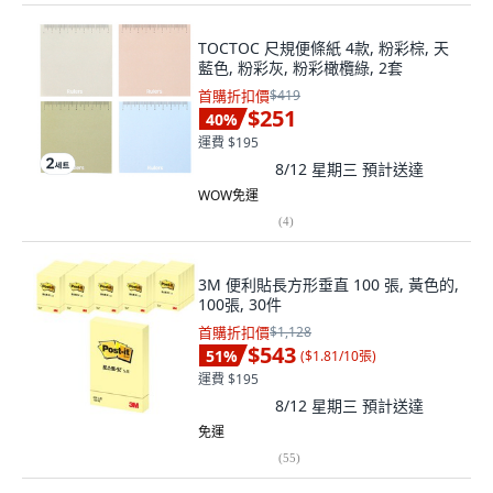
TOCTOC 尺規便條紙 4款, 粉彩棕, 天
藍色, 粉彩灰, 粉彩橄欖綠, 2套
首購折扣價
$419
$251
40
%
運費 $195
8/12 星期三
預計送達
WOW免運
(
4
)
3M 便利貼長方形垂直 100 張, 黃色的,
100張, 30件
首購折扣價
$1,128
$543
51
%
(
$1.81/10張
)
運費 $195
8/12 星期三
預計送達
免運
(
55
)