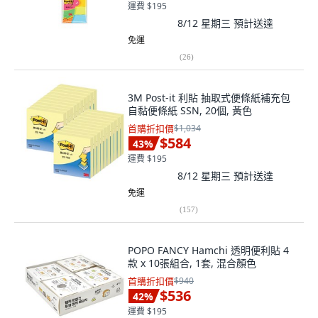
運費 $195
8/12 星期三
預計送達
免運
(
26
)
3M Post-it 利貼 抽取式便條紙補充包
自黏便條紙 SSN, 20個, 黃色
首購折扣價
$1,034
$584
43
%
運費 $195
8/12 星期三
預計送達
免運
(
157
)
POPO FANCY Hamchi 透明便利貼 4
款 x 10張組合, 1套, 混合顏色
首購折扣價
$940
$536
42
%
運費 $195