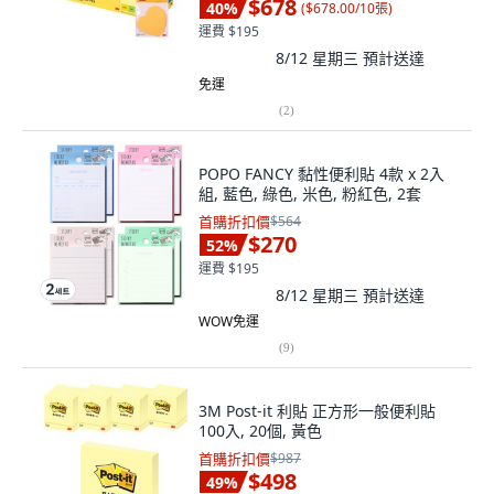
$678
40
%
(
$678.00/10張
)
運費 $195
8/12 星期三
預計送達
免運
(
2
)
POPO FANCY 黏性便利貼 4款 x 2入
組, 藍色, 綠色, 米色, 粉紅色, 2套
首購折扣價
$564
$270
52
%
運費 $195
8/12 星期三
預計送達
WOW免運
(
9
)
3M Post-it 利貼 正方形一般便利貼
100入, 20個, 黃色
首購折扣價
$987
$498
49
%