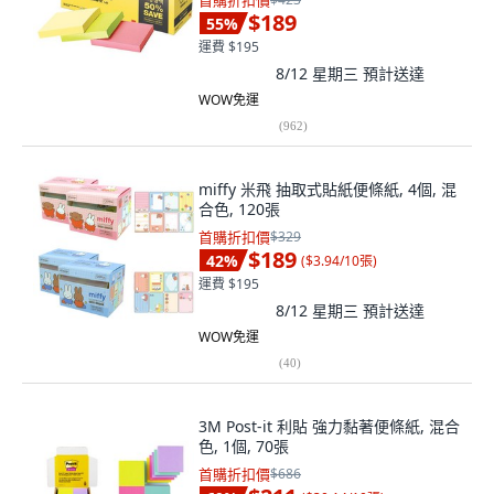
首購折扣價
$189
55
%
運費 $195
8/12 星期三
預計送達
WOW免運
(
962
)
miffy 米飛 抽取式貼紙便條紙, 4個, 混
合色, 120張
首購折扣價
$329
$189
42
%
(
$3.94/10張
)
運費 $195
8/12 星期三
預計送達
WOW免運
(
40
)
3M Post-it 利貼 強力黏著便條紙, 混合
色, 1個, 70張
首購折扣價
$686