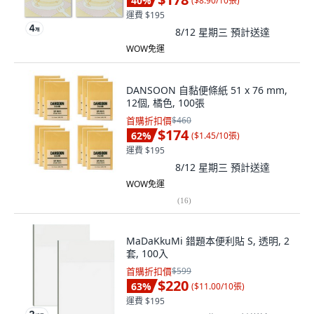
40
%
(
$8.90/10張
)
運費 $195
8/12 星期三
預計送達
WOW免運
DANSOON 自黏便條紙 51 x 76 mm,
12個, 橘色, 100張
首購折扣價
$460
$174
62
%
(
$1.45/10張
)
運費 $195
8/12 星期三
預計送達
WOW免運
(
16
)
MaDaKkuMi 錯題本便利貼 S, 透明, 2
套, 100入
首購折扣價
$599
$220
63
%
(
$11.00/10張
)
運費 $195