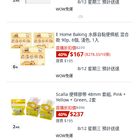
8/12 星期三
預計送達
WOW免運
(
3
)
E Home Baking 水豚自黏便條紙 混合
款 90p, 6個, 淺色, 1入
首購折扣價
$279
$167
40
%
(
$278.33/10張
)
運費 $195
8/12 星期三
預計送達
WOW免運
Scalla 便條膠帶 48mm 套組, Pink +
Yellow + Green, 2套
首購折扣價
$396
$237
40
%
運費 $195
8/12 星期三
預計送達
WOW免運