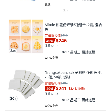
免運
(
11
)
Allode 餅乾便條紙6種組合, 2套, 混合
色
首購折扣價
$410
$246
40
%
運費 $195
8/12 星期三
預計送達
WOW免運
Ilsangsokbanzzak 便利貼 便條紙 中,
20個, 50張, 透明
首購折扣價
$402
$241
40
%
(
$2.41/10張
)
運費 $195
8/12 星期三
預計送達
WOW免運