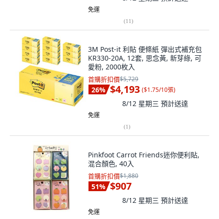
免運
(
11
)
3M Post-it 利貼 便條紙 彈出式補充包
KR330-20A, 12套, 思念黃, 新芽綠, 可
愛粉, 2000枚入
首購折扣價
$5,729
$4,193
26
%
(
$1.75/10張
)
8/12 星期三
預計送達
免運
(
1
)
Pinkfoot Carrot Friends迷你便利貼,
混合顏色, 40入
首購折扣價
$1,880
$907
51
%
8/12 星期三
預計送達
免運