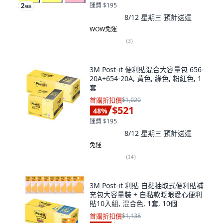
運費 $195
8/12 星期三
預計送達
WOW免運
(
3
)
3M Post-it 便利貼混合大容量包 656-
20A+654-20A, 黃色, 綠色, 粉紅色, 1
套
首購折扣價
$1,020
$521
48
%
運費 $195
8/12 星期三
預計送達
免運
(
14
)
3M Post-it 利貼 自黏抽取式便利貼補
充包大容量裝 + 自黏款眨眼愛心便利
貼10入組, 混合色, 1套, 10個
首購折扣價
$1,138