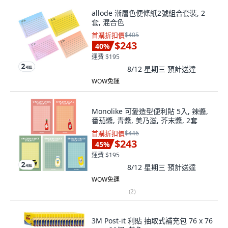
allode 漸層色便條紙2號組合套裝, 2
套, 混合色
首購折扣價
$405
$243
40
%
運費 $195
8/12 星期三
預計送達
WOW免運
Monolike 可愛造型便利貼 5入, 辣醬,
番茄醬, 青醬, 美乃滋, 芥末醬, 2套
首購折扣價
$446
$243
45
%
運費 $195
8/12 星期三
預計送達
WOW免運
(
2
)
3M Post-it 利貼 抽取式補充包 76 x 76