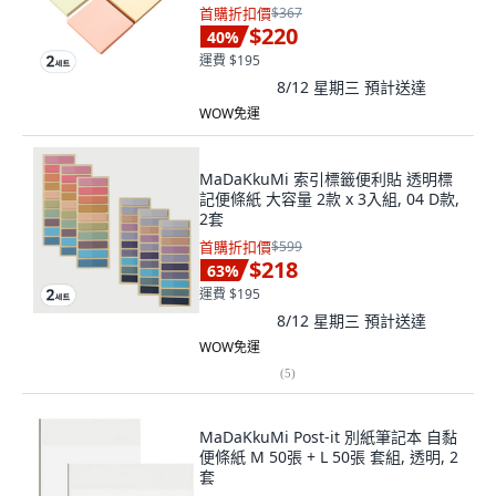
首購折扣價
$367
$220
40
%
運費 $195
8/12 星期三
預計送達
WOW免運
MaDaKkuMi 索引標籤便利貼 透明標
記便條紙 大容量 2款 x 3入組, 04 D款,
2套
首購折扣價
$599
$218
63
%
運費 $195
8/12 星期三
預計送達
WOW免運
(
5
)
MaDaKkuMi Post-it 別紙筆記本 自黏
便條紙 M 50張 + L 50張 套組, 透明, 2
套