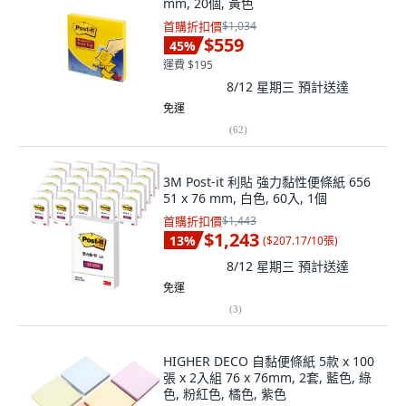
mm, 20個, 黃色
首購折扣價
$1,034
$559
45
%
運費 $195
8/12 星期三
預計送達
免運
(
62
)
3M Post-it 利貼 強力黏性便條紙 656
51 x 76 mm, 白色, 60入, 1個
首購折扣價
$1,443
$1,243
13
%
(
$207.17/10張
)
8/12 星期三
預計送達
免運
(
3
)
HIGHER DECO 自黏便條紙 5款 x 100
張 x 2入組 76 x 76mm, 2套, 藍色, 綠
色, 粉紅色, 橘色, 紫色