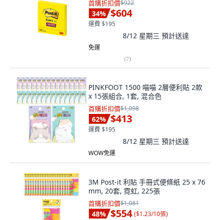
首購折扣價
$922
$604
34
%
運費 $195
8/12 星期三
預計送達
免運
(
7
)
PINKFOOT 1500 喵喵 2層便利貼 2款
x 15張組合, 1套, 混合色
首購折扣價
$1,098
$413
62
%
運費 $195
8/12 星期三
預計送達
WOW免運
3M Post-it 利貼 手冊式便條紙 25 x 76
mm, 20套, 霓虹, 225張
首購折扣價
$1,081
$554
48
%
(
$1.23/10張
)