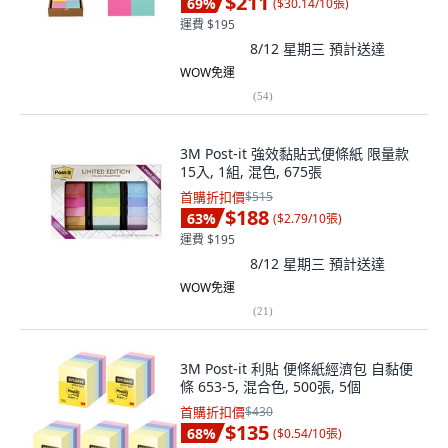
$211
69
%
(
$30.14/10張
)
運費 $195
8/12 星期三
預計送達
WOW免運
(
54
)
3M Post-it 強效黏貼式便條紙 限量款
15入, 1組, 混色, 675張
首購折扣價
$515
$188
63
%
(
$2.79/10張
)
運費 $195
8/12 星期三
預計送達
WOW免運
(
21
)
3M Post-it 利貼 便條紙經濟包 自黏便
條 653-5, 混合色, 500張, 5個
首購折扣價
$430
$135
68
%
(
$0.54/10張
)