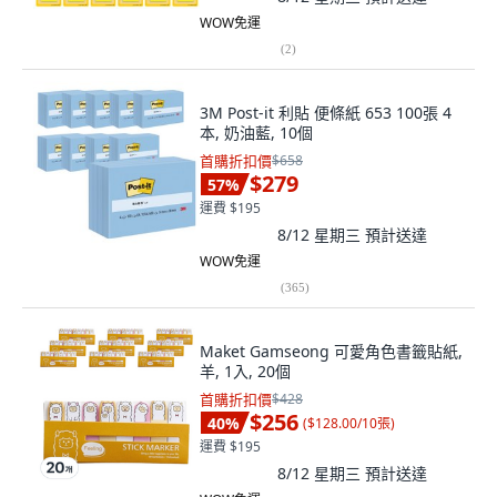
WOW免運
(
2
)
3M Post-it 利貼 便條紙 653 100張 4
本, 奶油藍, 10個
首購折扣價
$658
$279
57
%
運費 $195
8/12 星期三
預計送達
WOW免運
(
365
)
Maket Gamseong 可愛角色書籤貼紙,
羊, 1入, 20個
首購折扣價
$428
$256
40
%
(
$128.00/10張
)
運費 $195
8/12 星期三
預計送達