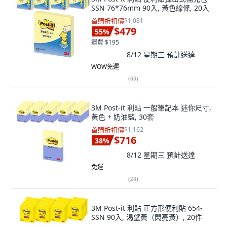
SSN 76*76mm 90入, 黃色線條, 20入
首購折扣價
$1,081
$479
55
%
運費 $195
8/12 星期三
預計送達
WOW免運
(
63
)
3M Post-it 利貼 一般筆記本 迷你尺寸,
黃色 + 奶油藍, 30套
首購折扣價
$1,162
$716
38
%
8/12 星期三
預計送達
免運
(
28
)
3M Post-it 利貼 正方形便利貼 654-
SSN 90入, 渴望黃（閃亮黃）, 20件