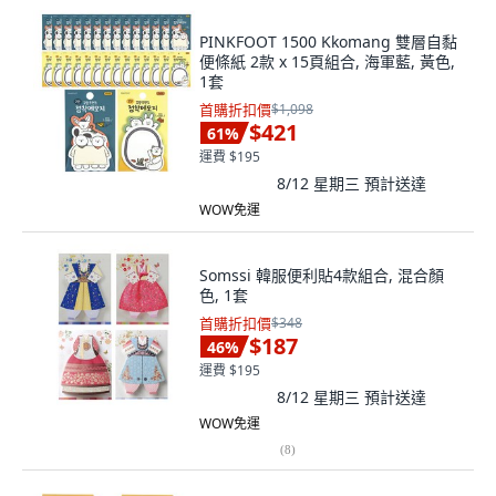
PINKFOOT 1500 Kkomang 雙層自黏
便條紙 2款 x 15頁組合, 海軍藍, 黃色,
1套
首購折扣價
$1,098
$421
61
%
運費 $195
8/12 星期三
預計送達
WOW免運
Somssi 韓服便利貼4款組合, 混合顏
色, 1套
首購折扣價
$348
$187
46
%
運費 $195
8/12 星期三
預計送達
WOW免運
(
8
)