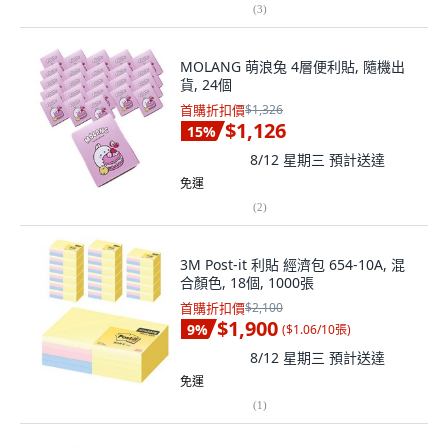
(
3
)
MOLANG 萌浪兔 4層便利貼, 隨機出
貨, 24個
首購折扣價
$1,326
$1,126
15
%
8/12 星期三
預計送達
免運
(
2
)
3M Post-it 利貼 經濟包 654-10A, 混
合顏色, 18個, 1000張
首購折扣價
$2,100
$1,900
9
%
(
$1.06/10張
)
8/12 星期三
預計送達
免運
(
1
)