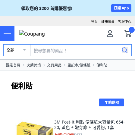
領取您的
$200
首購優惠卷!
打開 App
登入
註冊會員
客服中心
全部
酷澎首頁
火箭跨境
文具用品
筆記本/便條紙
便利貼
便利貼
篩選器
3M Post-it 利貼 便條紙大容量包 654-
20, 黃色 + 嫩芽綠 + 可愛粉, 1套
$423