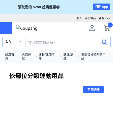
領取您的
$200
首購優惠卷!
打開 App
登入
註冊會員
客服中心
全部
酷澎首
火箭速
運動/休閒/戶
健身/瑜
依部位分類運動用
頁
配
外
珈
品
依部位分類運動用品
篩選器