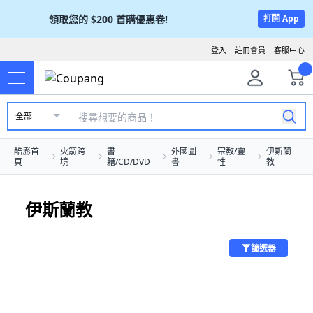
領取您的
$200
首購優惠卷!
打開 App
登入
註冊會員
客服中心
全部
酷澎首
火箭跨
書
外國圖
宗教/靈
伊斯蘭
頁
境
籍/CD/DVD
書
性
教
伊斯蘭教
篩選器