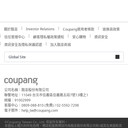
Investor Relations
關於酷澎
Coupang使用者條款
退換貨政策
信任管理中心
顧客隱私權政策通知
安心購物
資訊安全
資訊安全及隱私保護認證
加入酷澎商城
Global Site
公司名稱：酷澎股份有限公司
聯繫地址：11049 台北市信義區信義路五段7號13樓之1
統編：91002999
客服中心：0809-088-810 (免費) / 02-5592-7298
電子郵件：help_tw@coupang.com
©Coupang Taiwan Co., Ltd. 保留所有權利。
本網站上顯示的所有商標、標誌和服務標誌均為酷澎股份有限公司和/或其在美國和其