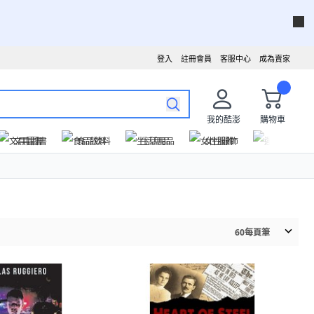
登入
註冊會員
客服中心
成為賣家
我的酷澎
購物車
文具圖書
食品飲料
生活用品
女性服飾
運動戶外
60
每頁筆