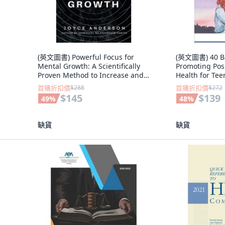
(英文圖書) Powerful Focus for
(英文圖書) 40 Bas
Mental Growth: A Scientifically
Promoting Pos
Proven Method to Increase and
Health for Te
Maintain Pro... 平裝版,
Independentl
首購折扣價
$288
首購折扣價
$272
Independently Published, 英文
$145
$139
49
%
48
%
缺貨
缺貨