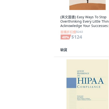
(英文圖書) Easy Ways To Stop
Overthinking Every Little Thin
Acknowledge Your Successes:
Secret To Stop... 平裝版,
首購折扣價
$243
Independently Published, 英
$124
48
%
缺貨