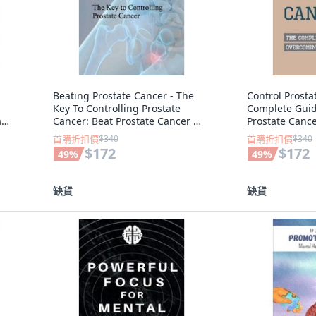
Beating Prostate Cancer - The
Control Prosta
Key To Controlling Prostate
Complete Gui
iam
Cancer: Beat Prostate Cancer 平
Prostate Cance
裝版,
裝版, Independently Published,
Awareness 平
首購折扣價
$340
首購折扣價
$340
英文
Independentl
$172
$172
49
%
49
%
缺貨
缺貨