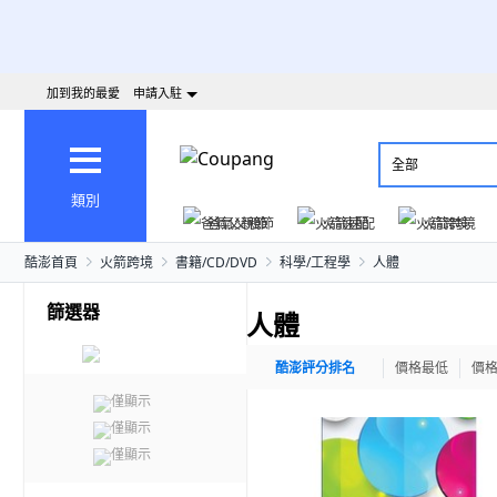
加到我的最愛
申請入駐
全部
類別
爸氣父親節
火箭速配
火箭跨境
酷澎首頁
火箭跨境
書籍/CD/DVD
科學/工程學
人體
篩選器
人體
酷澎評分排名
價格最低
價
僅顯示
僅顯示
僅顯示