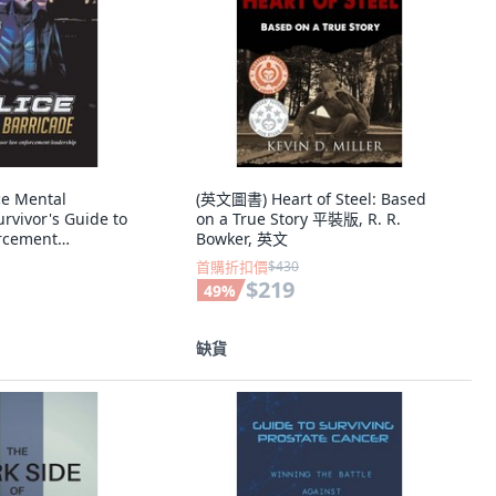
e Mental
(英文圖書) Heart of Steel: Based
urvivor's Guide to
on a True Story 平裝版, R. R.
rcement
Bowker, 英文
裝版, Bookbaby, 英
首購折扣價
$430
$219
49
%
缺貨