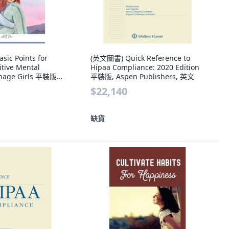
ic Points for
(英文圖書) Quick Reference to
itive Mental
Hipaa Compliance: 2020 Edition
enage Girls 平裝版,
平裝版, Aspen Publishers, 英文
y Published, 英文
$22,140
缺貨