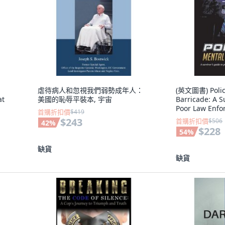
虐待病人和忽視我們弱勢成年人：
(英文圖書) Polic
at
美國的恥辱平裝本, 宇宙
Barricade: A S
Poor Law Enfo
首購折扣價
$419
Leadership 平
$243
首購折扣價
$506
42
%
語
文
$228
54
%
缺貨
缺貨