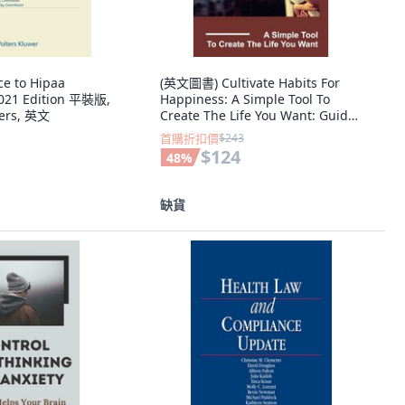
ce to Hipaa
(英文圖書) Cultivate Habits For
2021 Edition 平裝版,
Happiness: A Simple Tool To
hers, 英文
Create The Life You Want: Guides
You To Owni... 平裝版,
首購折扣價
$243
Independently Published, 英文
$124
48
%
缺貨