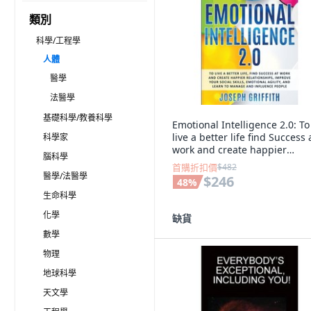
類別
科學/工程學
人體
醫學
法醫學
基礎科學/教養科學
Emotional Intelligence 2.0: To
live a better life find Success 
科學家
work and create happier
腦科學
Relations... 平裝版,
首購折扣價
$482
Independently Published, 英
醫學/法醫學
$246
48
%
生命科學
化學
缺貨
數學
物理
地球科學
天文學