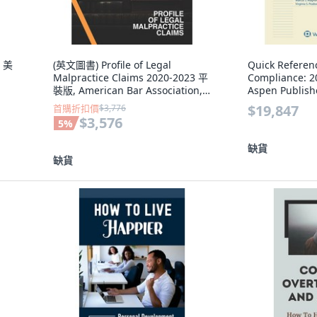
 美
(英文圖書) Profile of Legal
Quick Referen
Malpractice Claims 2020-2023 平
Compliance: 
裝版, American Bar Association,
Aspen Publis
英文
$19,847
首購折扣價
$3,776
$3,576
5
%
缺貨
缺貨