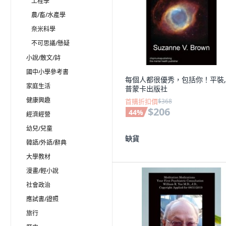
工程學
農/畜/水產學
奈米科學
不可思議/懸疑
小說/散文/詩
國中小學參考書
每個人都很優秀，包括你！平裝,
家庭生活
普蒙卡出版社
健康興趣
首購折扣價
$368
$206
44
%
經濟經營
幼兒/兒童
缺貨
韓語/外語/辭典
大學教材
漫畫/輕小說
社會政治
應試書/證照
旅行