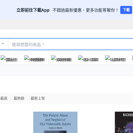
立即前往下載App
不錯過最新優惠、更多功能等著你！
下載
嬰幼兒
保健醫療
美妝保養
個人清潔
玩具休閒
格最高
最熱銷
最新上架