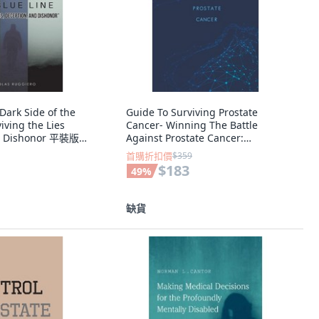
ark Side of the
Guide To Surviving Prostate
iving the Lies
Cancer- Winning The Battle
d Dishonor 平裝版,
Against Prostate Cancer:
文
Prostate Cancer Awar... 平裝版,
首購折扣價
$359
Independently Published, 英文
$183
49
%
缺貨