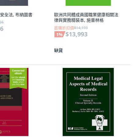
安全法, 布納圖書
歐洲共同體成員國職業健康相關法
律與實務精裝本, 施普林格
26
26
首購折扣價
$14,193
$13,993
1
%
缺貨