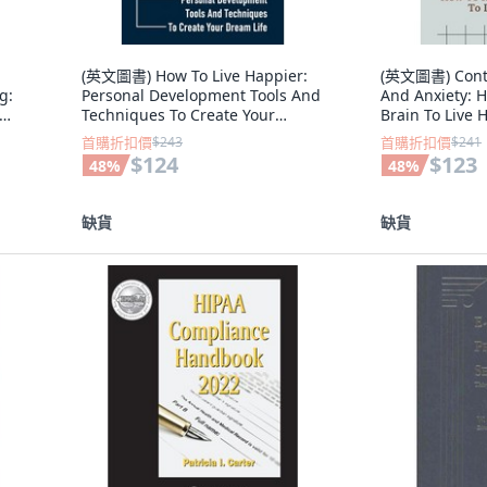
(英文圖書) How To Live Happier:
(英文圖書) Contr
g:
Personal Development Tools And
And Anxiety: 
Techniques To Create Your
Brain To Live
Dream Life: Fee... 平裝版,
Reduce Anx..
首購折扣價
$243
首購折扣價
$241
文
Independently Published, 英文
Independentl
$124
$123
48
%
48
%
缺貨
缺貨