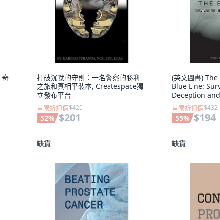
 奇
打破沉默的守則：一名警察的勝利
(英文圖書) The D
之旅和真相平裝本, Createspace獨
Blue Line: Surv
立發布平台
Deception an
Bookbaby, 英
首購折扣價
$420
首購折扣價
$432
$201
$194
52
%
55
%
缺貨
缺貨