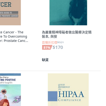
te Cancer - The
為嚴重精神障礙者做出醫療決定精
de To Overcoming
裝本, 與按
r: Prostate Cancer
首購折扣價
$921
裝版,
$170
81
%
y Published, 英文
缺貨