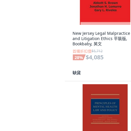
New Jersey Legal Malpractice
and Litigation Ethics 平裝版,
Bookbaby, 英文
首購折扣價
$5,712
$4,085
28
%
缺貨