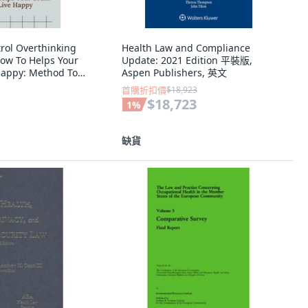
ol Overthinking
Health Law and Compliance
How To Helps Your
Update: 2021 Edition 平裝版,
 Happy: Method To
Aspen Publishers, 英文
. 平裝版,
首購折扣價
$18,923
y Published, 英文
$18,723
1
%
缺貨