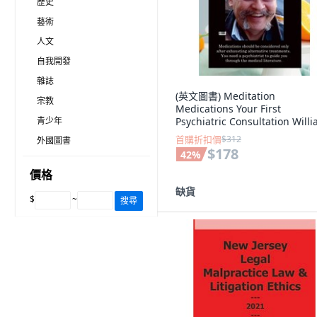
歷史
藝術
人文
自我開發
雜誌
(英文圖書) Meditation
宗教
Medications Your First
青少年
Psychiatric Consultation Will
R. Yee M.D. J.D. Copyrig... 平
首購折扣價
$312
外國圖書
Lulu.com, 英文
$178
42
%
價格
缺貨
$
~
搜尋