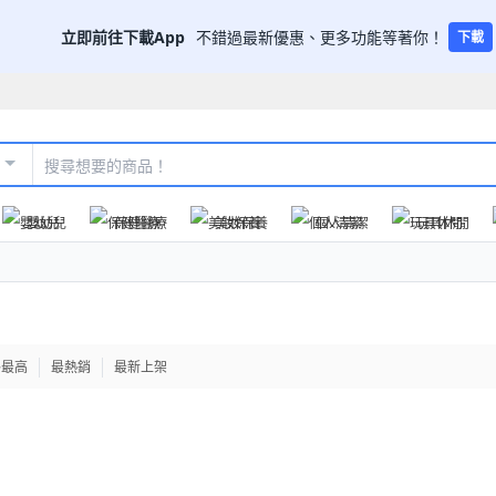
立即前往下載App
不錯過最新優惠、更多功能等著你！
下載
嬰幼兒
保健醫療
美妝保養
個人清潔
玩具休閒
格最高
最熱銷
最新上架