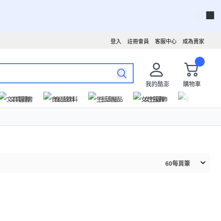
登入
註冊會員
客服中心
成為賣家
我的酷澎
購物車
文具圖書
食品飲料
生活用品
女性服飾
運動戶外
60
每頁筆