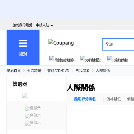
加到我的最愛
申請入駐
全部
類別
爸氣父親節
火箭速配
火箭跨境
酷澎首頁
火箭跨境
書籍/CD/DVD
自我開發
人際關係
篩選器
人際關係
酷澎評分排名
價格最低
價
僅顯示
僅顯示
僅顯示