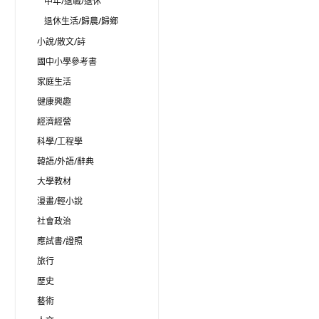
中年/退職/退休
退休生活/歸農/歸鄉
小說/散文/詩
國中小學參考書
家庭生活
健康興趣
經濟經營
科學/工程學
韓語/外語/辭典
大學教材
漫畫/輕小說
社會政治
應試書/證照
旅行
歷史
藝術