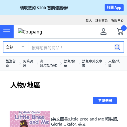
領取您的
$200
首購優惠卷!
打開 App
登入
註冊會員
客服中心
全部
酷澎首
火箭跨
書
幼兒/兒
幼兒童外文童
人物/地
頁
境
籍/CD/DVD
童
書
區
人物/地區
篩選器
(英文圖書)Little Bree and Me 精裝版,
Gloria Okafor, 英文