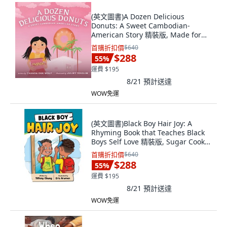
(英文圖書)A Dozen Delicious
Donuts: A Sweet Cambodian-
American Story 精裝版, Made for
Success, 英文
首購折扣價
$640
$288
55
%
運費 $195
8/21
預計送達
WOW免運
(英文圖書)Black Boy Hair Joy: A
Rhyming Book that Teaches Black
Boys Self Love 精裝版, Sugar Cookie
Books, 英文
首購折扣價
$640
$288
55
%
運費 $195
8/21
預計送達
WOW免運