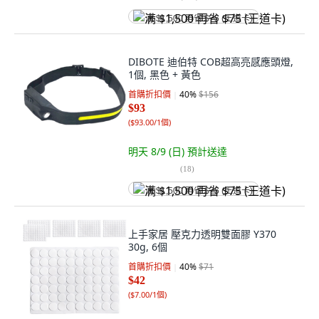
满 $1,500 再省 $75 (王道卡)
DIBOTE 迪伯特 COB超高亮感應頭燈,
1個, 黑色 + 黃色
首購折扣價
40
%
$156
$93
(
$93.00/1個
)
明天 8/9 (日)
預計送達
(
18
)
满 $1,500 再省 $75 (王道卡)
上手家居 壓克力透明雙面膠 Y370
30g, 6個
首購折扣價
40
%
$71
$42
(
$7.00/1個
)