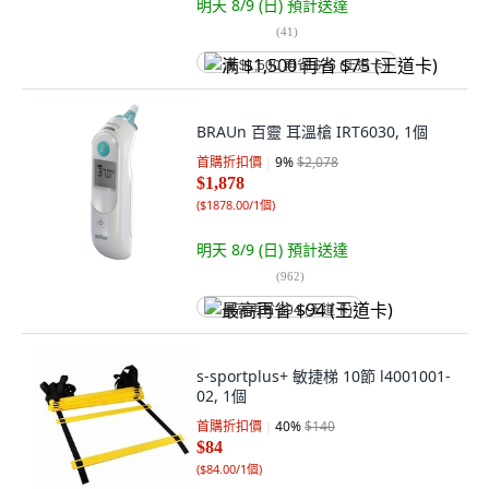
明天 8/9 (日)
預計送達
(
41
)
满 $1,500 再省 $75 (王道卡)
BRAUn 百靈 耳溫槍 IRT6030, 1個
首購折扣價
9
%
$2,078
$1,878
(
$1878.00/1個
)
明天 8/9 (日)
預計送達
(
962
)
最高再省 $94 (王道卡)
s-sportplus+ 敏捷梯 10節 l4001001-
02, 1個
首購折扣價
40
%
$140
$84
(
$84.00/1個
)