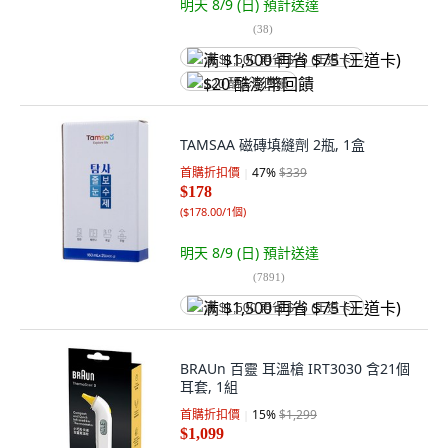
明天 8/9 (日)
預計送達
(
38
)
满 $1,500 再省 $75 (王道卡)
$20 酷澎幣回饋
TAMSAA 磁磚填縫劑 2瓶, 1盒
首購折扣價
47
%
$339
$178
(
$178.00/1個
)
明天 8/9 (日)
預計送達
(
7891
)
满 $1,500 再省 $75 (王道卡)
BRAUn 百靈 耳溫槍 IRT3030 含21個
耳套, 1組
首購折扣價
15
%
$1,299
$1,099