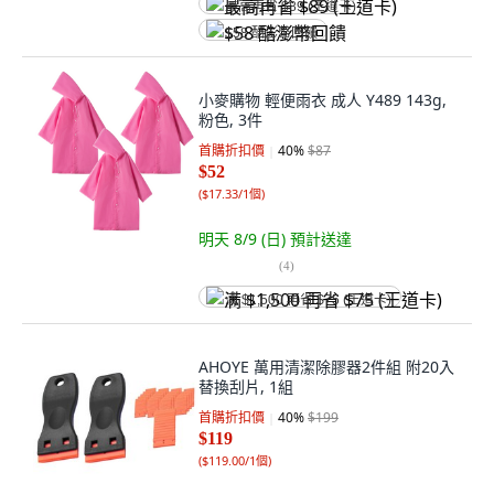
最高再省 $89 (王道卡)
$58 酷澎幣回饋
小麥購物 輕便雨衣 成人 Y489 143g,
粉色, 3件
首購折扣價
40
%
$87
$52
(
$17.33/1個
)
明天 8/9 (日)
預計送達
(
4
)
满 $1,500 再省 $75 (王道卡)
AHOYE 萬用清潔除膠器2件組 附20入
替換刮片, 1組
首購折扣價
40
%
$199
$119
(
$119.00/1個
)