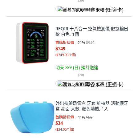
(
30
)
满 $1,500 再省 $75 (王道卡)
REQIR 十八合一 空氣檢測儀 數據輸出
款 白色, 1個
首購折扣價
21
%
$949
$749
(
$749.00/1個
)
明天 8/9 (日)
預計送達
(
20
)
满 $1,500 再省 $75 (王道卡)
外出攜帶透氣盒 牙套 維持器 活動假牙
盒 亮面 大款, 顏色隨機, 1入
首購折扣價
41
%
$58
$34
(
$34.00/1個
)