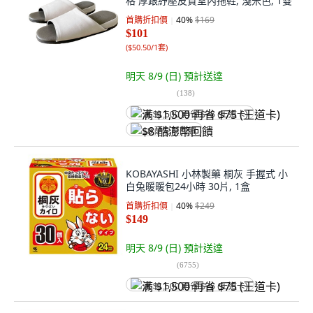
格 厚跟紓壓皮質室內拖鞋, 淺米色, 1雙
首購折扣價
40
%
$169
$101
(
$50.50/1套
)
明天 8/9 (日)
預計送達
(
138
)
满 $1,500 再省 $75 (王道卡)
$8 酷澎幣回饋
KOBAYASHI 小林製藥 桐灰 手握式 小
白兔暖暖包24小時 30片, 1盒
首購折扣價
40
%
$249
$149
明天 8/9 (日)
預計送達
(
6755
)
满 $1,500 再省 $75 (王道卡)