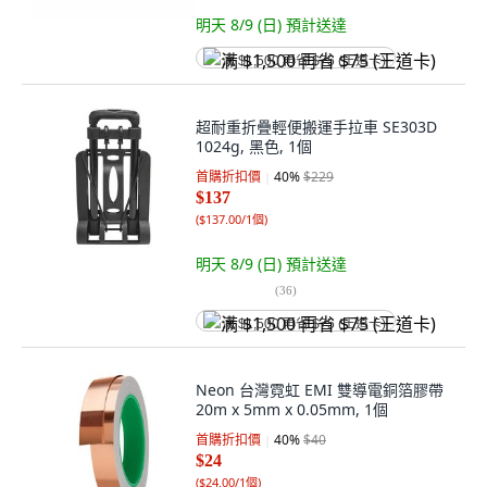
明天 8/9 (日)
預計送達
满 $1,500 再省 $75 (王道卡)
超耐重折疊輕便搬運手拉車 SE303D
1024g, 黑色, 1個
首購折扣價
40
%
$229
$137
(
$137.00/1個
)
明天 8/9 (日)
預計送達
(
36
)
满 $1,500 再省 $75 (王道卡)
Neon 台灣霓虹 EMI 雙導電銅箔膠帶
20m x 5mm x 0.05mm, 1個
首購折扣價
40
%
$40
$24
(
$24.00/1個
)