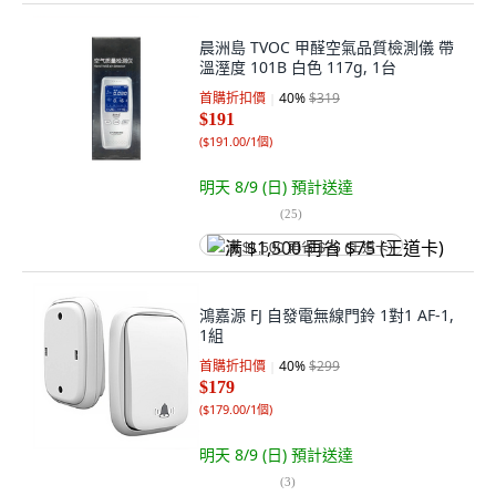
晨洲島 TVOC 甲醛空氣品質檢測儀 帶
溫溼度 101B 白色 117g, 1台
首購折扣價
40
%
$319
$191
(
$191.00/1個
)
明天 8/9 (日)
預計送達
(
25
)
满 $1,500 再省 $75 (王道卡)
鴻嘉源 FJ 自發電無線門鈴 1對1 AF-1,
1組
首購折扣價
40
%
$299
$179
(
$179.00/1個
)
明天 8/9 (日)
預計送達
(
3
)