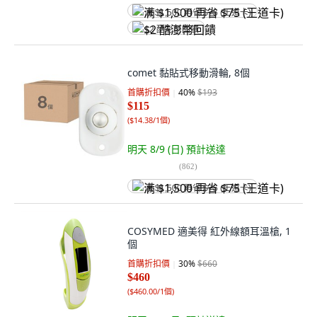
满 $1,500 再省 $75 (王道卡)
$2 酷澎幣回饋
comet 黏貼式移動滑輪, 8個
首購折扣價
40
%
$193
$115
(
$14.38/1個
)
明天 8/9 (日)
預計送達
(
862
)
满 $1,500 再省 $75 (王道卡)
COSYMED 適美得 紅外線額耳溫槍, 1
個
首購折扣價
30
%
$660
$460
(
$460.00/1個
)