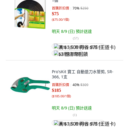
1個
首購折扣價
70
%
$250
$75
(
$75.00/1個
)
明天 8/9 (日)
預計送達
(
57
)
满 $1,500 再省 $75 (王道卡)
$3 酷澎幣回饋
Pro'sKit 寶工 自動退刀水管剪, SR-
366, 1支
首購折扣價
40
%
$309
$185
(
$185.00/1個
)
明天 8/9 (日)
預計送達
(
1
)
满 $1,500 再省 $75 (王道卡)