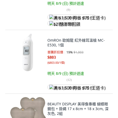
明天 8/9 (日)
預計送達
(
9
)
满 $1,500 再省 $75 (王道卡)
$2 酷澎幣回饋
OmROn 歐姆龍 紅外線耳溫槍 MC-
E530, 1個
首購折扣價
19
%
$1,003
$803
(
$803.00/1個
)
明天 8/9 (日)
預計送達
(
12
)
满 $1,500 再省 $75 (王道卡)
BEAUTY DISPLAY 美得像專櫃 蝴蝶眼
鏡包 + 掛繩 17 x 8cm + 18 x 3cm, 深
灰色, 2組