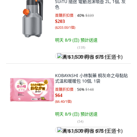
SUiTU 隨途 電動泡沫噴壺 2L, 1個, 灰
色
首購折扣價
40
%
$339
$203
(
$203.00/1個
)
明天 8/9 (日)
預計送達
(
118
)
满 $1,500 再省 $75 (王道卡)
KOBAYASHI 小林製藥 桐灰命之母黏貼
式溫和暖暖包 10個, 1袋
首購折扣價
56
%
$148
$64
(
$6.40/1個
)
明天 8/9 (日)
預計送達
(
54
)
满 $1,500 再省 $75 (王道卡)