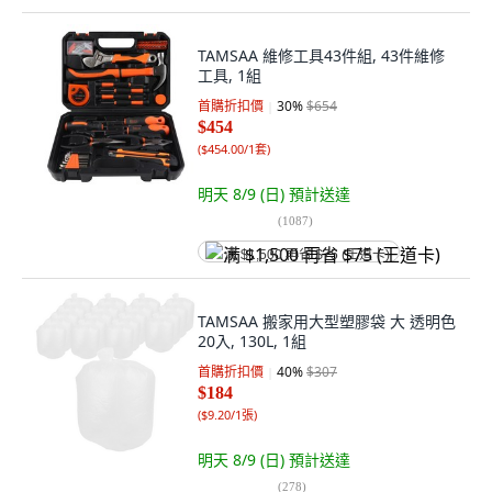
TAMSAA 維修工具43件組, 43件維修
工具, 1組
首購折扣價
30
%
$654
$454
(
$454.00/1套
)
明天 8/9 (日)
預計送達
(
1087
)
满 $1,500 再省 $75 (王道卡)
TAMSAA 搬家用大型塑膠袋 大 透明色
20入, 130L, 1組
首購折扣價
40
%
$307
$184
(
$9.20/1張
)
明天 8/9 (日)
預計送達
(
278
)