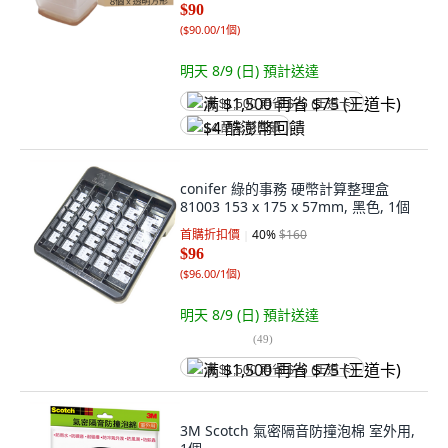
$90
(
$90.00/1個
)
明天 8/9 (日)
預計送達
满 $1,500 再省 $75 (王道卡)
$4 酷澎幣回饋
conifer 綠的事務 硬幣計算整理盒
81003 153 x 175 x 57mm, 黑色, 1個
首購折扣價
40
%
$160
$96
(
$96.00/1個
)
明天 8/9 (日)
預計送達
(
49
)
满 $1,500 再省 $75 (王道卡)
3M Scotch 氣密隔音防撞泡棉 室外用,