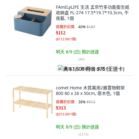
FAmILyLIFE 生活 孟宗竹多功能衛生紙
收納盒 FL-274 17.5*19.7*10.3cm, 午
夜藍, 1個
首購折扣價
40
%
$187
$112
(
$112.00/1個
)
明天 8/9 (日)
預計送達
(
69
)
满 $1,500 再省 $75 (王道卡)
comet Home 木質萬用2層置物鞋架
800 80 x 26 x 50cm, 原木色, 1個
首購折扣價
38
%
$513
$313
(
$313.00/1個
)
明天 8/9 (日)
預計送達
(
1173
)