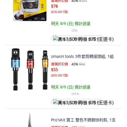
首購折扣價
40
%
$127
$76
(
$76.00/1個
)
明天 8/9 (日)
預計送達
(
20
)
满 $1,500 再省 $75 (王道卡)
smasH tools 3件套筒轉接頭組, 1組
首購折扣價
40
%
$92
$55
(
$55.00/1個
)
明天 8/9 (日)
預計送達
(
913
)
满 $1,500 再省 $75 (王道卡)
Pro'sKit 寶工 雙色不銹鋼快利剪, 1支