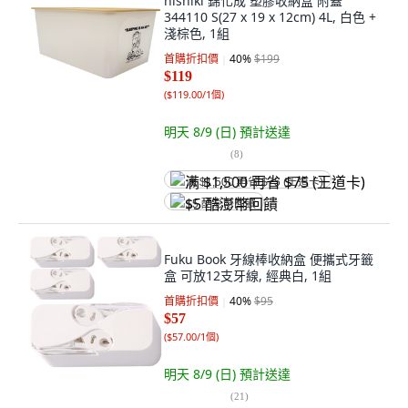
nishiki 錦化成 塑膠收納盒 附蓋
344110 S(27 x 19 x 12cm) 4L, 白色 +
淺棕色, 1組
首購折扣價
40
%
$199
$119
(
$119.00/1個
)
明天 8/9 (日)
預計送達
(
8
)
满 $1,500 再省 $75 (王道卡)
$5 酷澎幣回饋
Fuku Book 牙線棒收納盒 便攜式牙籤
盒 可放12支牙線, 經典白, 1組
首購折扣價
40
%
$95
$57
(
$57.00/1個
)
明天 8/9 (日)
預計送達
(
21
)