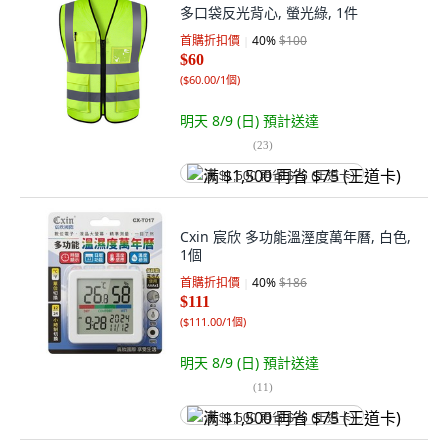
多口袋反光背心, 螢光綠, 1件
首購折扣價
40
%
$100
$60
(
$60.00/1個
)
明天 8/9 (日)
預計送達
(
23
)
满 $1,500 再省 $75 (王道卡)
Cxin 宸欣 多功能溫溼度萬年曆, 白色,
1個
首購折扣價
40
%
$186
$111
(
$111.00/1個
)
明天 8/9 (日)
預計送達
(
11
)
满 $1,500 再省 $75 (王道卡)