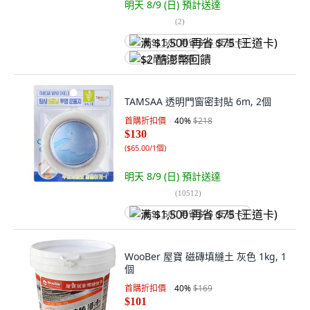
明天 8/9 (日)
預計送達
(
2
)
满 $1,500 再省 $75 (王道卡)
$2 酷澎幣回饋
TAMSAA 透明門窗密封貼 6m, 2個
首購折扣價
40
%
$218
$130
(
$65.00/1個
)
明天 8/9 (日)
預計送達
(
10512
)
满 $1,500 再省 $75 (王道卡)
WooBer 屋寶 磁磚填縫土 灰色 1kg, 1
個
首購折扣價
40
%
$169
$101