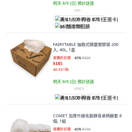
明天 8/9 (日)
預計送達
(
33
)
满 $1,500 再省 $75 (王道卡)
$6 酷澎幣回饋
FAIRYTABLE 抽取式精靈塑膠袋 200
入, 40L, 1盒
首購折扣價
40
%
$309
$185
(
$0.93/1張
)
明天 8/9 (日)
預計送達
(
9307
)
满 $1,500 再省 $75 (王道卡)
COMET 加厚升級毛氈靜音桌椅腳套 8
個, 1組
首購折扣價
40
%
$150