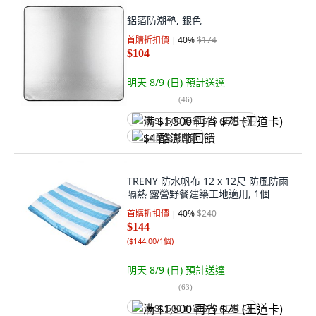
鋁箔防潮墊, 銀色
首購折扣價
40
%
$174
$104
明天 8/9 (日)
預計送達
(
46
)
满 $1,500 再省 $75 (王道卡)
$4 酷澎幣回饋
TRENY 防水帆布 12 x 12尺 防風防雨
隔熱 露營野餐建築工地適用, 1個
首購折扣價
40
%
$240
$144
(
$144.00/1個
)
明天 8/9 (日)
預計送達
(
63
)
满 $1,500 再省 $75 (王道卡)