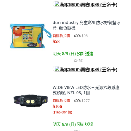
满 $1,500 再省 $75 (王道卡)
duri industry 兒童彩虹防水野餐墊涼
蓆, 顏色隨機
首購折扣價
40
%
$98
$58
明天 8/9 (日)
預計送達
(
2479
)
满 $1,500 再省 $75 (王道卡)
WIDE VIEW LED防水三光源六段感應
式頭燈, NZL-03, 1個
首購折扣價
40
%
$277
$166
(
$166.00/1個
)
明天 8/9 (日)
預計送達