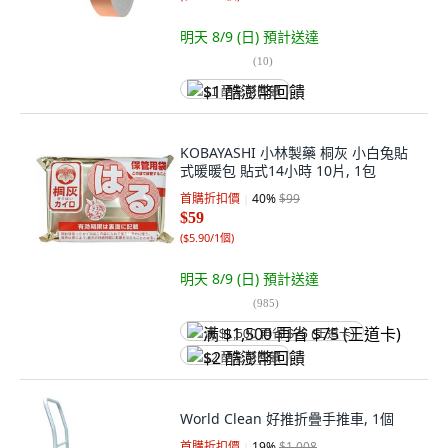
明天 8/9 (日)
預計送達
(
10
)
$1 酷澎幣回饋
KOBAYASHI 小林製藥 桐灰 小白兔貼
式暖暖包 貼式14小時 10片, 1包
首購折扣價
40
%
$99
$59
(
$5.90/1個
)
明天 8/9 (日)
預計送達
(
985
)
满 $1,500 再省 $75 (王道卡)
$2 酷澎幣回饋
World Clean 好推折疊手推車, 1個
首購折扣價
19
%
$1,008