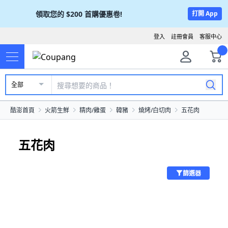
領取您的
$200
首購優惠卷!
打開 App
登入
註冊會員
客服中心
全部
酷澎首頁
火箭生鮮
精肉/雞蛋
韓豬
燒烤/白切肉
五花肉
五花肉
篩選器