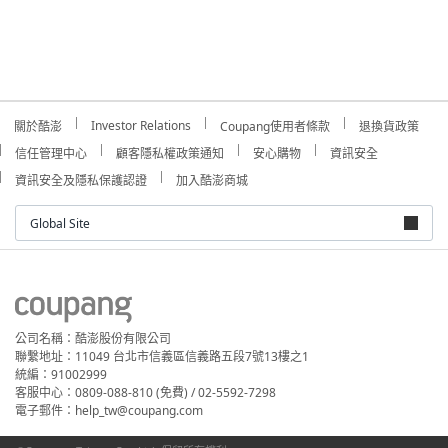
Investor Relations
關於酷澎
Coupang使用者條款
退換貨政策
信任管理中心
顧客隱私權政策通知
安心購物
資訊安全
資訊安全及隱私保護認證
加入酷澎商城
Global Site
公司名稱：酷澎股份有限公司
聯繫地址：11049 台北市信義區信義路五段7號13樓之1
統編：91002999
客服中心：0809-088-810 (免費) / 02-5592-7298
電子郵件：help_tw@coupang.com