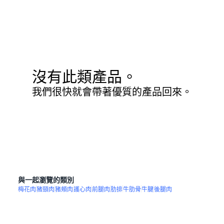
沒有此類產品。
我們很快就會帶著優質的產品回來。
與一起瀏覽的類別
梅花肉
豬頸肉
豬頰肉
護心肉
前腿肉
肋排
牛肋骨
牛腱
後腿肉