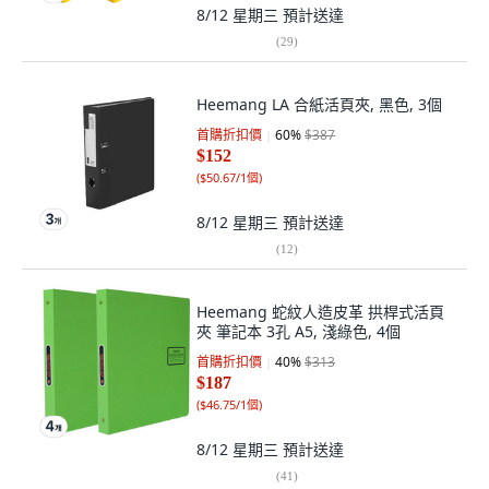
8/12 星期三
預計送達
(
29
)
Heemang LA 合紙活頁夾, 黑色, 3個
首購折扣價
60
%
$387
$152
(
$50.67/1個
)
8/12 星期三
預計送達
(
12
)
Heemang 蛇紋人造皮革 拱桿式活頁
夾 筆記本 3孔 A5, 淺綠色, 4個
首購折扣價
40
%
$313
$187
(
$46.75/1個
)
8/12 星期三
預計送達
(
41
)