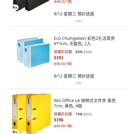
(
$48.25/1個
)
8/12 星期三
預計送達
(
38
)
Eco Chungwoon 彩色2孔活頁夾
6*7cm, 天藍色, 2入
首購折扣價
49
%
$356
$181
(
$90.50/1個
)
8/12 星期三
預計送達
(
78
)
Wiz Office LA 槓桿式文件夾 素色
7cm, 黃色, 4個
首購折扣價
79
%
$972
$196
(
$49.00/1個
)