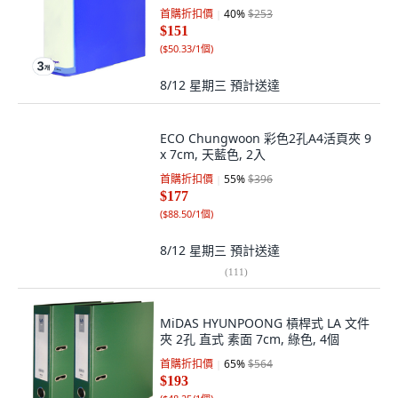
首購折扣價
40
%
$253
$151
(
$50.33/1個
)
8/12 星期三
預計送達
ECO Chungwoon 彩色2孔A4活頁夾 9
x 7cm, 天藍色, 2入
首購折扣價
55
%
$396
$177
(
$88.50/1個
)
8/12 星期三
預計送達
(
111
)
MiDAS HYUNPOONG 槓桿式 LA 文件
夾 2孔 直式 素面 7cm, 綠色, 4個
首購折扣價
65
%
$564
$193