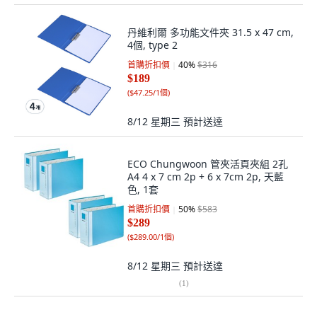
丹維利爾 多功能文件夾 31.5 x 47 cm,
4個, type 2
首購折扣價
40
%
$316
$189
(
$47.25/1個
)
8/12 星期三
預計送達
ECO Chungwoon 管夾活頁夾組 2孔
A4 4 x 7 cm 2p + 6 x 7cm 2p, 天藍
色, 1套
首購折扣價
50
%
$583
$289
(
$289.00/1個
)
8/12 星期三
預計送達
(
1
)