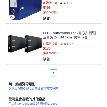
首購折扣價
40
%
$169
$101
(
$50.50/1個
)
缺貨
ECO Chungwoon Eco 橫式槓桿拱形
活頁夾 2孔 A4 5cm, 黑色, 2個
首購折扣價
40
%
$225
$135
(
$67.50/1個
)
缺貨
1
與一起瀏覽的類別
D 型活頁夾
O 型活頁夾
四孔管夾文件夾
您可能會喜歡的其他產品
柴之助
dono
deeom
26孔夾
officedepot