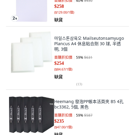
首購折扣價
40
%
$430
$258
(
$129.00/1個
)
缺貨
마일스톤삼육오 Mailseutonsamyugo
Plancus A4 休息粘合劑 30 球, 半透
明, 3個
首購折扣價
59
%
$631
$254
(
$84.67/1個
)
缺貨
(
13
)
Heemang 發泡PP帳本活頁夾 B5 4孔
bc3362, 5個, 黑色
首購折扣價
59
%
$587
$235
(
$47.00/1個
)
缺貨