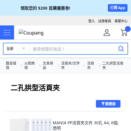
領取您的
$200
首購優惠卷!
打開 App
登入
註冊會員
客服中心
全部
酷澎首
火箭跨
文具用
活頁夾/文件
活頁
二孔拱型活頁
頁
境
品
夾
夾
夾
二孔拱型活頁夾
篩選器
MANIA PP活頁夾文件 30孔 A4, 6個,
透明