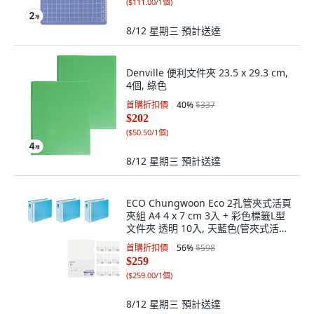
(
$111.00/1個
)
8/12 星期三
預計送達
Denville 便利文件夾 23.5 x 29.3 cm,
4個, 綠色
首購折扣價
40
%
$337
$202
(
$50.50/1個
)
8/12 星期三
預計送達
ECO Chungwoon Eco 2孔管夾式活頁
夾組 A4 4 x 7 cm 3入 + 彩色標籤L型
文件夾 透明 10入, 天藍色(管夾式活頁
夾), 透明(L型夾), 1套
首購折扣價
56
%
$598
$259
(
$259.00/1個
)
8/12 星期三
預計送達