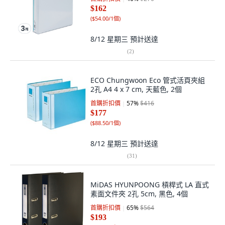
$162
(
$54.00/1個
)
8/12 星期三
預計送達
(
2
)
ECO Chungwoon Eco 管式活頁夾組
2孔 A4 4 x 7 cm, 天藍色, 2個
首購折扣價
57
%
$416
$177
(
$88.50/1個
)
8/12 星期三
預計送達
(
31
)
MiDAS HYUNPOONG 槓桿式 LA 直式
素面文件夾 2孔 5cm, 黑色, 4個
首購折扣價
65
%
$564
$193