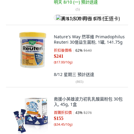
明天 8/10 (一)
預計送達
(
5
)
满 $1,500 再省 $75 (王道卡)
Nature's Way 然萃維 Primadophilus
Reuteri 30億益生菌粉, 1罐, 141.75g
折扣後價格
62
%
$640
$241
(
$17.00/10g
)
8/12 星期三
預計送達
(
865
)
救援小英雄波力初乳乳酸菌粉包 30包
入, 45g, 1盒
首購折扣價
43
%
$276
$155
(
$34.45/10g
)