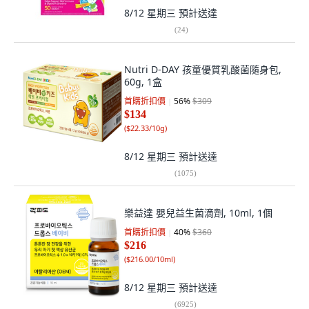
8/12 星期三
預計送達
(
24
)
Nutri D-DAY 孩童優質乳酸菌隨身包,
60g, 1盒
首購折扣價
56
%
$309
$134
(
$22.33/10g
)
8/12 星期三
預計送達
(
1075
)
樂益達 嬰兒益生菌滴劑, 10ml, 1個
首購折扣價
40
%
$360
$216
(
$216.00/10ml
)
8/12 星期三
預計送達
(
6925
)