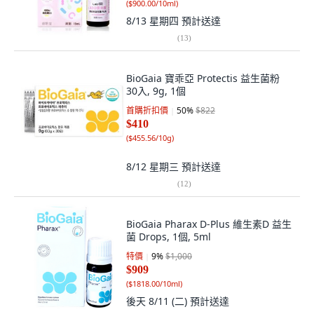
(
$900.00/10ml
)
8/13 星期四
預計送達
(
13
)
BioGaia 寶乖亞 Protectis 益生菌粉
30入, 9g, 1個
首購折扣價
50
%
$822
$410
(
$455.56/10g
)
8/12 星期三
預計送達
(
12
)
BioGaia Pharax D-Plus 維生素D 益生
菌 Drops, 1個, 5ml
特價
9
%
$1,000
$909
(
$1818.00/10ml
)
後天 8/11 (二)
預計送達