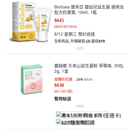
BioGaia 寶乖亞 嬰幼兒益生菌 適用全
配方奶寶寶, 10ml, 1瓶
$645
(
$645.00/10ml
)
8/12 星期三
預計送達
全新商品
,
外箱破損
(2)
最低
619
(
525
)
農純鄉 大本山益生菌粉 草莓味, 30包,
2g, 1盒
首購折扣價
24
%
$830
$630
(
$21.00/1錠
)
暫時缺貨
(
565
)
满 $1,500 再省 $75 (王道卡)
$23 酷澎幣回饋