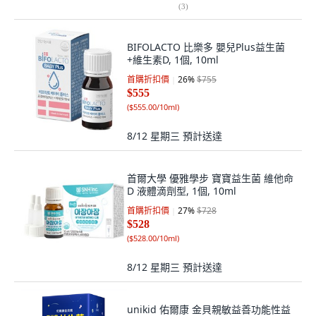
(
3
)
BIFOLACTO 比樂多 嬰兒Plus益生菌
+維生素D, 1個, 10ml
首購折扣價
26
%
$755
$555
(
$555.00/10ml
)
8/12 星期三
預計送達
首爾大學 優雅學步 寶寶益生菌 維他命
D 液體滴劑型, 1個, 10ml
首購折扣價
27
%
$728
$528
(
$528.00/10ml
)
8/12 星期三
預計送達
unikid 佑爾康 金貝親敏益善功能性益