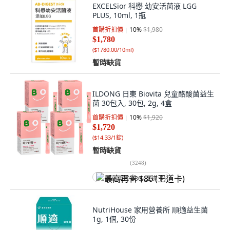
EXCELSior 科懋 幼安活菌液 LGG
PLUS, 10ml, 1瓶
首購折扣價
10
%
$1,980
$1,780
(
$1780.00/10ml
)
暫時缺貨
ILDONG 日東 Biovita 兒童酪酸菌益生
菌 30包入, 30包, 2g, 4盒
首購折扣價
10
%
$1,920
$1,720
(
$14.33/1錠
)
暫時缺貨
(
3248
)
最高再省 $86 (王道卡)
NutriHouse 家用營養所 順適益生菌
1g, 1個, 30份