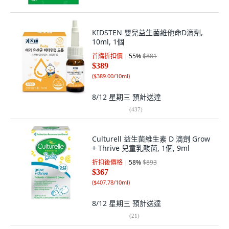
KIDSTEN 嬰兒益生菌維他命D滴劑,
10ml, 1個
首購折扣價
55
%
$881
$389
(
$389.00/10ml
)
8/12 星期三
預計送達
(
437
)
Culturell 益生菌維生素 D 滴劑 Grow
+ Thrive 兒童乳酸菌, 1個, 9ml
折扣後價格
58
%
$893
$367
(
$407.78/10ml
)
8/12 星期三
預計送達
(
21
)