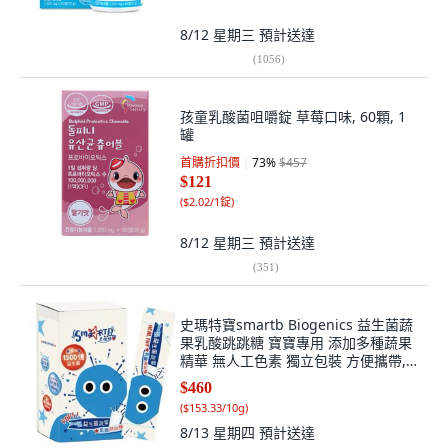
8/12 星期三
預計送達
(
1056
)
孩童乳酸菌咀嚼錠 草莓口味, 60顆, 1
罐
首購折扣價
73
%
$457
$121
(
$2.02/1錠
)
8/12 星期三
預計送達
(
351
)
史瑪特寶smartb Biogenics 益生菌蔬
果乳酸跳跳糖 寶寶專用 添加多種蔬果
精華 無人工色素 獨立包裝 方便攜帶,
2g, 15個
$460
(
$153.33/10g
)
8/13 星期四
預計送達