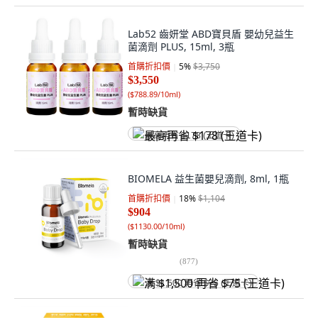
Lab52 齒妍堂 ABD寶貝盾 嬰幼兒益生
菌滴劑 PLUS, 15ml, 3瓶
首購折扣價
5
%
$3,750
$3,550
(
$788.89/10ml
)
暫時缺貨
最高再省 $178 (王道卡)
BIOMELA 益生菌嬰兒滴劑, 8ml, 1瓶
首購折扣價
18
%
$1,104
$904
(
$1130.00/10ml
)
暫時缺貨
(
877
)
满 $1,500 再省 $75 (王道卡)