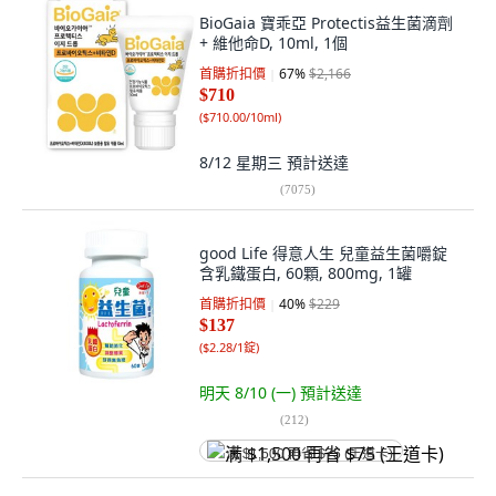
BioGaia 寶乖亞 Protectis益生菌滴劑
+ 維他命D, 10ml, 1個
首購折扣價
67
%
$2,166
$710
(
$710.00/10ml
)
8/12 星期三
預計送達
(
7075
)
good Life 得意人生 兒童益生菌嚼錠
含乳鐵蛋白, 60顆, 800mg, 1罐
首購折扣價
40
%
$229
$137
(
$2.28/1錠
)
明天 8/10 (一)
預計送達
(
212
)
满 $1,500 再省 $75 (王道卡)