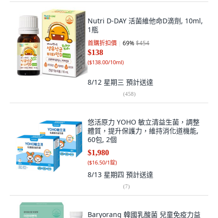
Nutri D-DAY 活菌維他命D滴劑, 10ml,
1瓶
首購折扣價
69
%
$454
$138
(
$138.00/10ml
)
8/12 星期三
預計送達
(
458
)
悠活原力 YOHO 敏立清益生菌，調整
體質，提升保護力，維持消化道機能,
60包, 2個
$1,980
(
$16.50/1錠
)
8/13 星期四
預計送達
(
7
)
Baryorang 韓國乳酸菌 兒童免疫力益