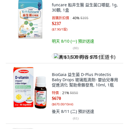
funcare 船井生醫 益生菌口嚼錠, 1g,
30顆, 1盒
首購折扣價
40
%
$395
$237
(
$7.90/1錠
)
明天 8/10 (一)
預計送達
(
80
)
满 $1,500 再省 $75 (王道卡)
BioGaia 益生菌 D-Plus Protectis
Baby Drops 玻璃瓶滴劑- 嬰幼兒專用
促進消化 幫助骨骼發育, 10ml, 1瓶
特價
21
%
$850
$670
(
$670.00/10ml
)
後天 8/11 (二)
預計送達
(
61
)