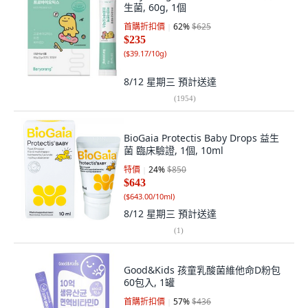
生菌, 60g, 1個
首購折扣價
62
%
$625
$235
(
$39.17/10g
)
8/12 星期三
預計送達
(
1954
)
BioGaia Protectis Baby Drops 益生
菌 臨床驗證, 1個, 10ml
特價
24
%
$850
$643
(
$643.00/10ml
)
8/12 星期三
預計送達
(
1
)
Good&Kids 孩童乳酸菌維他命D粉包
60包入, 1罐
首購折扣價
57
%
$436