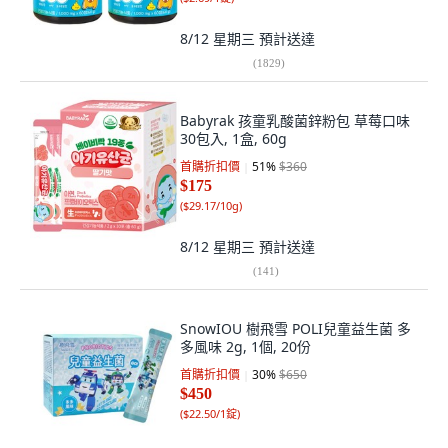
8/12 星期三
預計送達
(
1829
)
Babyrak 孩童乳酸菌鋅粉包 草莓口味
30包入, 1盒, 60g
首購折扣價
51
%
$360
$175
(
$29.17/10g
)
8/12 星期三
預計送達
(
141
)
SnowIOU 樹飛雪 POLI兒童益生菌 多
多風味 2g, 1個, 20份
首購折扣價
30
%
$650
$450
(
$22.50/1錠
)