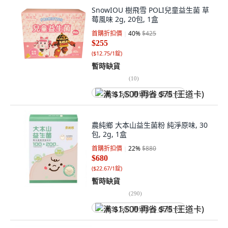
SnowIOU 樹飛雪 POLI兒童益生菌 草
莓風味 2g, 20包, 1盒
首購折扣價
40
%
$425
$255
(
$12.75/1錠
)
暫時缺貨
(
10
)
满 $1,500 再省 $75 (王道卡)
農純鄉 大本山益生菌粉 純淨原味, 30
包, 2g, 1盒
首購折扣價
22
%
$880
$680
(
$22.67/1錠
)
暫時缺貨
(
290
)
满 $1,500 再省 $75 (王道卡)