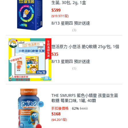
生菌, 30包, 2g, 1盒
$599
(
$19.97/1錠
)
8/13 星期四
預計送達
(
3
)
悠活原力 小悠活 脆Q軟糖 25g/包, 1個
$35
8/13 星期四
預計送達
(
1
)
THE SMURFS 藍色小精靈 孩童益生菌
軟糖 莓果口味, 1罐, 40顆
折扣後價格
62
%
$443
$168
(
$4.20/1錠
)