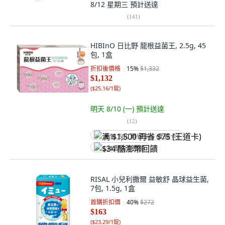
8/12 星期三
預計送達
(
141
)
HIBInO 日比野 龍根益菌王, 2.5g, 45
包, 1盒
折扣後價格
15
%
$1,332
$1,132
(
$25.16/1錠
)
明天 8/10 (一)
預計送達
(
12
)
满 $1,500 再省 $75 (王道卡)
$34 酷澎幣回饋
RISAL 小兒利撒爾 益敏舒 晶球益生菌,
7包, 1.5g, 1盒
首購折扣價
40
%
$272
$163
(
$23.29/1錠
)