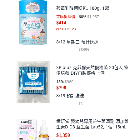
孩童乳酸菌粉包, 180g, 1罐
首購折扣價
60
%
$1,057
$414
(
$23.00/10g
)
8/12 星期三
預計送達
(
4589
)
SP plus 克菲爾天然優格菌 20包入 室
溫培養 DIY自製優格, 1個
18
%
$980
$798
8/19
預計送達
(
2
)
齒妍堂 嬰幼兒專用益生菌滴劑 添加維
生素D D3 益生菌 Lab52, 1個, 15mL
$1,350