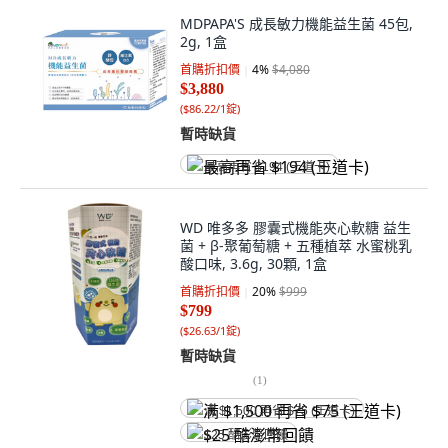
MDPAPA'S 成長敏力機能益生菌 45包,
2g, 1盒
首購折扣價
4
%
$4,080
$3,880
(
$86.22/1錠
)
暫時缺貨
最高再省 $194 (王道卡)
WD 唯多多 膠囊式機能夾心軟糖 益生
菌 + β-聚葡萄糖 + 五種植萃 水蜜桃乳
酸口味, 3.6g, 30顆, 1盒
首購折扣價
20
%
$999
$799
(
$26.63/1錠
)
暫時缺貨
(
1
)
满 $1,500 再省 $75 (王道卡)
$25 酷澎幣回饋