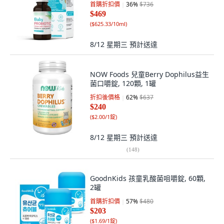
首購折扣價
36
%
$736
$469
(
$625.33/10ml
)
8/12 星期三
預計送達
NOW Foods 兒童Berry Dophilus益生
菌口嚼錠, 120顆, 1罐
折扣後價格
62
%
$637
$240
(
$2.00/1錠
)
8/12 星期三
預計送達
(
148
)
GoodnKids 孩童乳酸菌咀嚼錠, 60顆,
2罐
首購折扣價
57
%
$480
$203
(
$1.69/1錠
)