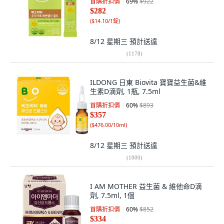
首購折扣價
69
%
$922
$282
(
$14.10/1錠
)
8/12 星期三
預計送達
(
1178
)
ILDONG 日東 Biovita 寶寶益生菌&維
生素D滴劑, 1瓶, 7.5ml
首購折扣價
60
%
$893
$357
(
$476.00/10ml
)
8/12 星期三
預計送達
(
1000
)
I AM MOTHER 益生菌 & 維他命D滴
劑, 7.5ml, 1個
首購折扣價
60
%
$852
$334