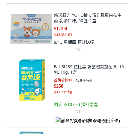
悠活原力 YOHO敏立清乳鐵蛋白益生
菌 乳酸口味, 60包, 1盒
$1,100
(
$18.33/1錠
)
8/13 星期四
預計送達
(
52
)
Eat BLISS 益比喜 調整體質益菌凍, 15
包, 10g, 1盒
首購折扣價
40
%
$430
$258
(
$17.20/1錠
)
明天 8/10 (一)
預計送達
(
26
)
满 $1,500 再省 $75 (王道卡)