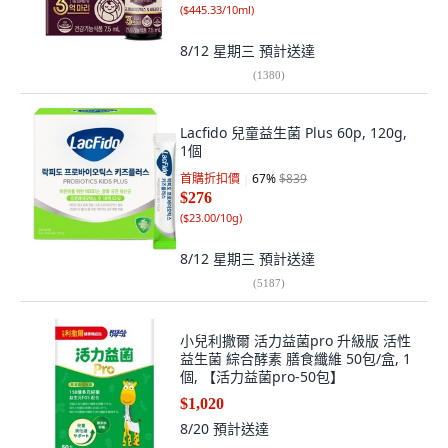
(
$445.33/10ml
)
8/12 星期三
預計送達
(
1380
)
Lacfido 兒童益生菌 Plus 60p, 120g,
1個
首購折扣價
67
%
$839
$276
(
$23.00/10g
)
8/12 星期三
預計送達
(
5187
)
小兒利撒爾 活力益菌pro 升級版 活性
益生菌 綜合酵素 膳食纖維 50包/盒, 1
個, 【活力益菌pro-50包】
$1,020
8/20
預計送達