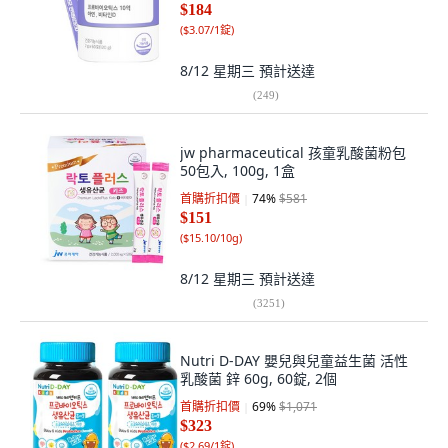
$184
(
$3.07/1錠
)
8/12 星期三
預計送達
(
249
)
jw pharmaceutical 孩童乳酸菌粉包
50包入, 100g, 1盒
首購折扣價
74
%
$581
$151
(
$15.10/10g
)
8/12 星期三
預計送達
(
3251
)
Nutri D-DAY 嬰兒與兒童益生菌 活性
乳酸菌 鋅 60g, 60錠, 2個
首購折扣價
69
%
$1,071
$323
(
$2.69/1錠
)