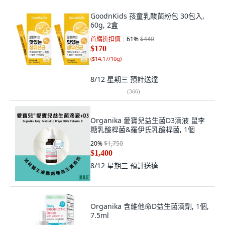
GoodnKids 孩童乳酸菌粉包 30包入,
60g, 2盒
首購折扣價
61
%
$440
$170
(
$14.17/10g
)
8/12 星期三
預計送達
(
366
)
Organika 愛寶兒益生菌D3滴液 鼠李
糖乳酸桿菌&羅伊氏乳酸桿菌, 1個
20
%
$1,750
$1,400
8/12 星期三
預計送達
Organika 含維他命D益生菌滴劑, 1個,
7.5ml