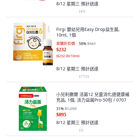
8/12 星期三
預計送達
(
43
)
Firgi 嬰幼兒用Easy Drop益生菌,
10ml, 1個
首購折扣價
58
%
$561
$232
(
$232.00/10ml
)
8/12 星期三
預計送達
(
1712
)
小兒利撒爾 活菌12 兒童消化道健康補
充品, 1個, 活力益菌Pro-50包 / 0707
31
%
$1,299
$895
8/12 星期三
預計送達
(
2
)