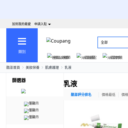
加到我的最愛
申請入駐
全部
類別
爸氣父親節
火箭速配
火箭跨境
酷澎首頁
美妝保養
肌膚護理
乳液
篩選器
乳液
酷澎評分排名
價格最低
價
僅顯示
僅顯示
僅顯示