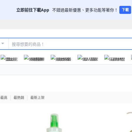
立即前往下載App
不錯過最新優惠、更多功能等著你！
下載
嬰幼兒
保健醫療
美妝保養
個人清潔
玩具休閒
格最高
最熱銷
最新上架