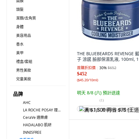
面膜
頭髮
潔顏/去角質
身體
美容用品
香水
美甲
THE BLUEBEARDS REVENGE 
子 涼感 臉部保濕乳液, 100ml, 
禮盒/套組
首購折扣價
30
%
$652
男性美妝
$452
兒童美妝
(
$45.20/10ml
)
明天 8/8 (六)
預計送達
品牌
(
1
)
AHC
LA ROCHE POSAY 理膚寶水
满 $1,500 再省 $75 (王道卡)
CeraVe 適樂膚
HADALABO 肌研
INNISFREE