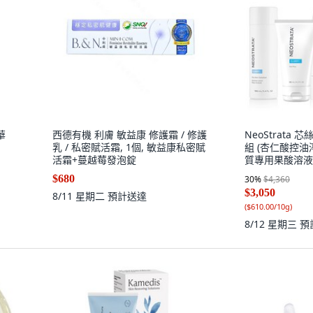
華
西德有機 利膚 敏益康 修護霜 / 修護
NeoStrata
乳 / 私密賦活霜, 1個, 敏益康私密賦
組 (杏仁酸控
活霜+蔓越莓發泡錠
質專用果酸溶液、
50g, 1件
$680
30
%
$4,360
$3,050
8/11 星期二
預計送達
(
$610.00/10g
)
8/12 星期三
預