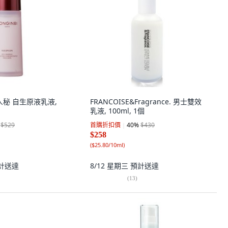
彤人秘 自生原液乳液,
FRANCOISE&Fragrance. 男士雙效
乳液, 100ml, 1個
$529
首購折扣價
40
%
$430
$258
(
$25.80/10ml
)
計送達
8/12 星期三
預計送達
(
13
)