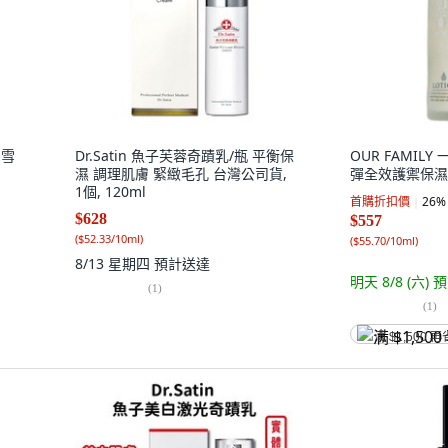
朵雪
Dr.Satin 魚子芙蓉奇蹟乳/瓶 平衡保
OUR FAMIL
濕 調理肌膚 緊緻毛孔 台灣公司貨,
彈全效護禦保濕乳,
1個, 120ml
首購折扣價
26
%
$628
$557
(
$52.33/10ml
)
(
$55.70/10ml
)
8/13 星期四
預計送達
明天 8/8 (六)
預
(
1
)
(
1
)
满 $1,500 再