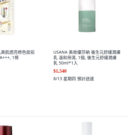
豆乳美肌透亮修色妝前
USANA 美商優莎納 後生元舒緩潤膚
PA+++, 1條
乳 溫和保濕, 1個, 後生元舒緩潤膚
乳 50ml*1入
$1,540
8/13 星期四
預計送達