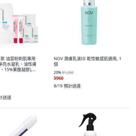
 芯絲翠 油荳粉刺肌專用
NOV 潤膚乳液III 乾性敏感肌適用, 1
油淨亮水凝乳、油性膚
個
15%果酸凝膠),
20
%
$1,200
$960
8/19
預計送達
計送達