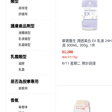
類型
高保溼
舒緩用
護膚產品劑型
液體類型
乳液類型
華寶醫生 潤透美白 EX 乳液 24H
乳霜類型
濕 300ML, 300g, 1件
$1,280
乳霜類型
(
$42.67/10g
)
8/11 星期二
預計送達
凝膠
乳霜
是否為按摩專用
按摩用
香氣
無香味