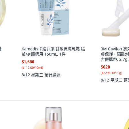
,
Kamedis卡媚迪施 舒敏保濕乳霜 臉
3M Cavilon
部/身體適用 150mL, 1件
膚保護，隔離刺
方便攜帶, 2.7g,
$1,680
$620
(
$112.00/10ml
)
(
$2296.30/10g
)
8/12 星期三
預計送達
8/12 星期三
預