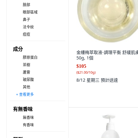
臉部
眼部區域
鼻子
法令紋
痘痘
成分
金縷梅萃取液-調理平衡 舒緩肌膚
膠原蛋白
50g, 1個
茶樹
$105
蘆薈
(
$21.00/10g
)
玻尿酸
8/12 星期三
預計送達
其他
+ 查看更多
積雪草
維生素
維他命
胜肽
A醇A醛
菸鹼醯胺
有無香味
無香味
有香味