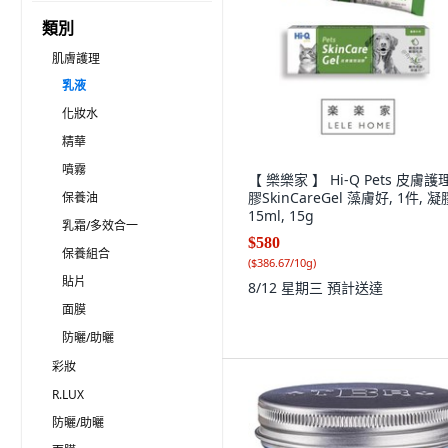
類別
肌膚護理
乳液
化妝水
精華
噴霧
【 樂樂家 】 Hi-Q Pets 皮膚護
膠SkinCareGel 藻膚好, 1件, 凝
保養油
15ml, 15g
乳霜/多效合一
$580
保養組合
(
$386.67/10g
)
貼片
8/12 星期三
預計送達
面膜
防曬/助曬
彩妝
R.LUX
防曬/助曬