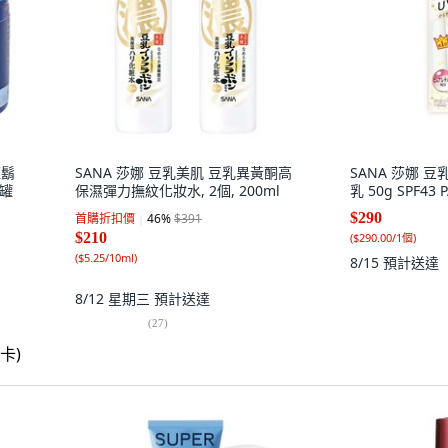
藍鬍
SANA 莎娜 豆乳美肌 豆乳異黃酮高
SANA 莎娜 
1罐
保濕彈力撫紋化妝水, 2個, 200ml
乳 50g SPF43 
$290
首購折扣價
46
%
$391
$210
(
$290.00/1個
)
(
$5.25/10ml
)
8/15
預計送達
8/12 星期三
預計送達
(
27
)