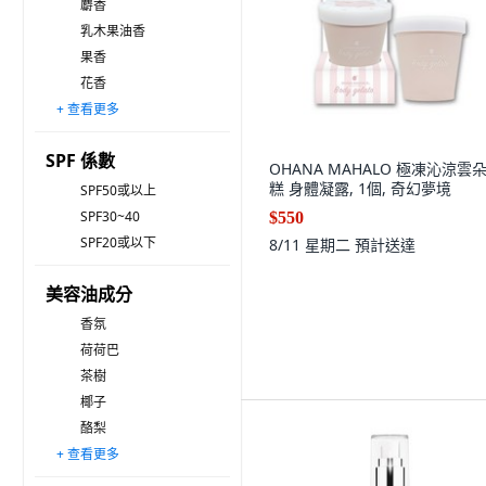
麝香
乳木果油香
果香
花香
+ 查看更多
藥草木香
其他
SPF 係數
OHANA MAHALO 極凍沁涼雲
糕 身體凝露, 1個, 奇幻夢境
SPF50或以上
SPF30~40
$550
SPF20或以下
8/11 星期二
預計送達
美容油成分
香氛
荷荷巴
茶樹
椰子
酪梨
+ 查看更多
摩洛哥堅果
花
其他