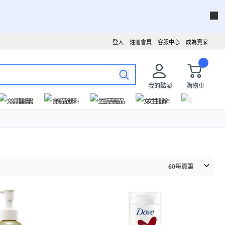
登入
註冊會員
客服中心
成為賣家
我的酷澎
購物車
文具圖書
食品飲料
生活用品
女性服飾
運動戶外
60
每頁筆