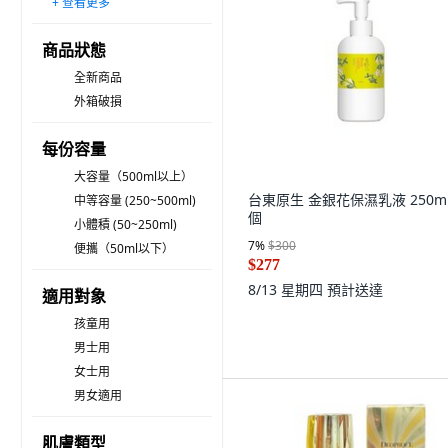
+ 查看更多
ELIXIR 怡麗絲爾
OBgE
LANEIGE 蘭芝
雪芙蘭
The Ordinary.
SENKA 專科
iHDoc
TONYMOLY
OLAY 歐蕾
Neogence 霓淨思
AESTURA
藝群
KOSE 高絲 GRACE ONE 極上活妍
ETUDE
HANYUL 韓律
商品狀態
全新商品
外箱破損
每份容量
大容量（500ml以上）
台東原生 金銀花保濕乳液 250ml,
中等容量 (250~500ml)
個
小體積 (50~250ml)
7
%
$300
便攜（50ml以下）
$277
8/13 星期四
預計送達
適用對象
孩童用
男士用
女士用
男女適用
肌膚類型