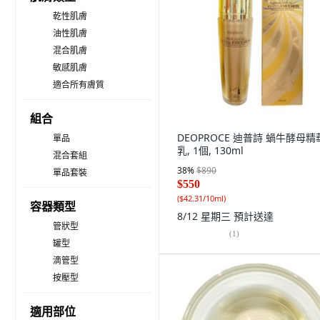
乾性肌膚
油性肌膚
混合肌膚
敏感肌膚
適合所有膚質
組合
DEOPROCE 迪普詩 蝸牛酵母精
單品
乳, 1個, 130ml
混合套組
38
%
$890
單品套裝
$550
(
$42.31/10ml
)
容器類型
8/12 星期三
預計送達
管狀型
(
1
)
罐型
滴管型
按壓型
適用部位