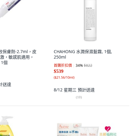
 高效保膚劑-2.7ml，皮
CHAHONG 水潤保濕髮霧, 1個,
激，敏感肌適用，
250ml
 1個
首購折扣價
34
%
$822
$539
(
$21.56/10ml
)
計送達
8/12 星期三
預計送達
(
10
)