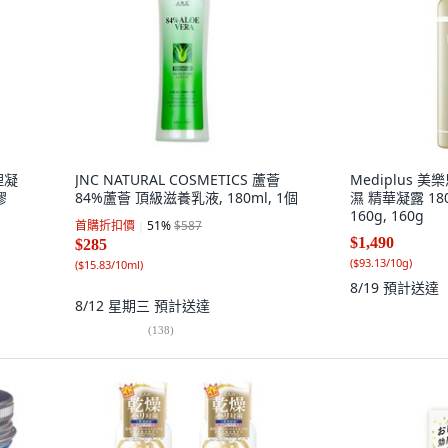
理凝
JNC NATURAL COSMETICS 蘆薈
Mediplus 美樂思
膠
84%蘆薈 頂級滋養乳液, 180ml, 1個
濕 精華凝露 180
160g, 160g
首購折扣價
51
%
$587
$1,490
$285
(
$93.13/10g
)
(
$15.83/10ml
)
8/19
預計送達
8/12 星期三
預計送達
(
138
)