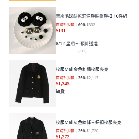
黑炭毛球餅乾洞洞鞋裝飾鞋扣 10件組
首購折扣價
60
%
$332
$131
8/12 星期三
預計送達
(
615
)
校服Mall金色刺繡校服夾克
首購折扣價
36
%
$2,113
$1,345
缺貨
校服Mall灰色線條三鈕扣校服夾克
首購折扣價
26
%
$1,720
$1,272