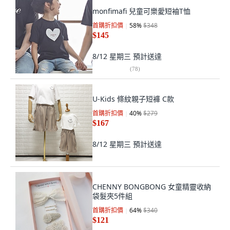
monfimafi 兒童可樂愛短袖T恤
首購折扣價
58
%
$348
$145
8/12 星期三
預計送達
(
78
)
U-Kids 條紋親子短褲 C款
首購折扣價
40
%
$279
$167
8/12 星期三
預計送達
CHENNY BONGBONG 女童精靈收納
袋髮夾5件組
首購折扣價
64
%
$340
$121