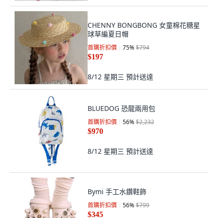
CHENNY BONGBONG 女童棉花糖星
球草編夏日帽
首購折扣價
75
%
$794
$197
8/12 星期三
預計送達
BLUEDOG 恐龍兩用包
首購折扣價
56
%
$2,232
$970
8/12 星期三
預計送達
Bymi 手工水鑽鞋飾
首購折扣價
56
%
$799
$345