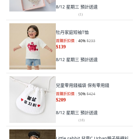
8/12 星期三
預計送達
(
1
)
牡丹家庭短袖T恤
首購折扣價
40
%
$233
$139
8/12 星期三
預計送達
兒童零用錢福袋 保有零用錢
首購折扣價
50
%
$424
$209
8/12 星期三
預計送達
(
18
)
Little rabbit 兒童C Urban親子裝襯衫