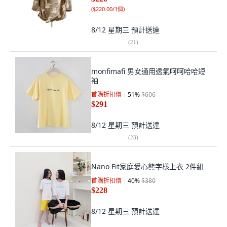
(
$220.00/1個
)
8/12 星期三
預計送達
(
21
)
monfimafi 男女通用透氣呵呵哈哈短
袖
首購折扣價
51
%
$606
$291
8/12 星期三
預計送達
(
23
)
Nano Fit家庭愛心熊字樣上衣 2件組
首購折扣價
40
%
$380
$228
8/12 星期三
預計送達