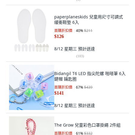
paperplaneskids 兒童用尺寸可調式
緩衝鞋墊 6入
首購折扣價
40
%
$211
$126
8/12 星期三
預計送達
(
103
)
Bidangil T6 LED 指尖陀螺 啪嗒筆 6入
鍵帽 鑰匙圈
首購折扣價
67
%
$439
$141
8/12 星期三
預計送達
The Grow 兒童彩色口罩掛繩 2件組
首購折扣價
61
%
$332