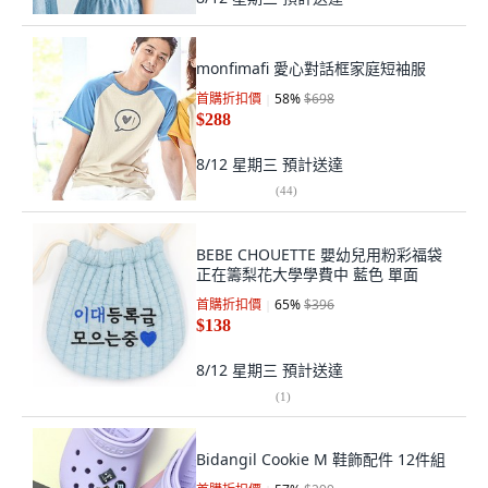
monfimafi 愛心對話框家庭短袖服
首購折扣價
58
%
$698
$288
8/12 星期三
預計送達
(
44
)
BEBE CHOUETTE 嬰幼兒用粉彩福袋
正在籌梨花大學學費中 藍色 單面
首購折扣價
65
%
$396
$138
8/12 星期三
預計送達
(
1
)
Bidangil Cookie M 鞋飾配件 12件組