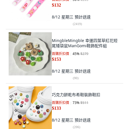
$132
8/12 星期三
預計送達
(
2419
)
MingbleMingble 幸運四葉草紅花短
尾矮袋鼠ManGomi鞋飾配件組
首購折扣價
45
%
$279
$153
8/12 星期三
預計送達
(
90
)
巧克力餅乾布希鞋裝飾鞋扣
首購折扣價
73
%
$511
$133
8/12 星期三
預計送達
(
206
)