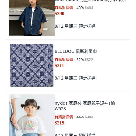
首購折扣價
40
%
$484
$290
8/12 星期三
預計送達
BLUEDOG 佩斯利圍巾
首購折扣價
62
%
$822
$311
8/12 星期三
預計送達
nykids 家庭裝 家庭親子短袖T恤
W528
首購折扣價
44
%
$397
$219
8/12 星期三
預計送達