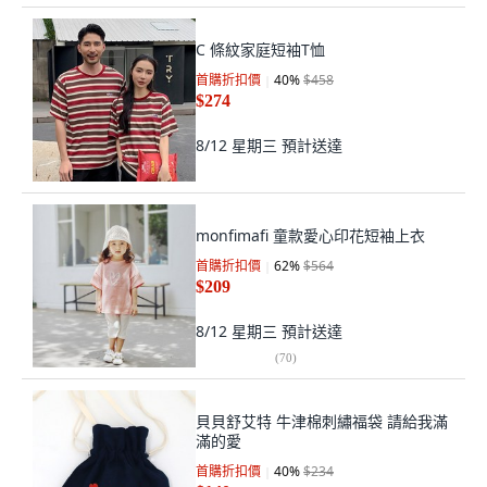
C 條紋家庭短袖T恤
首購折扣價
40
%
$458
$274
8/12 星期三
預計送達
monfimafi 童款愛心印花短袖上衣
首購折扣價
62
%
$564
$209
8/12 星期三
預計送達
(
70
)
貝貝舒艾特 牛津棉刺繡福袋 請給我滿
滿的愛
首購折扣價
40
%
$234