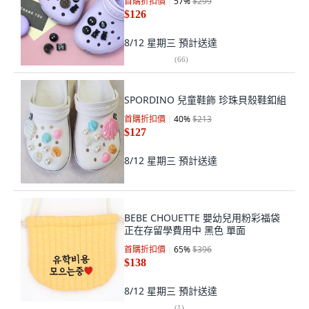
首購折扣價
57
%
$299
$126
8/12 星期三
預計送達
(
66
)
SPORDINO 兒童鞋飾 珍珠貝殼鞋釦組
首購折扣價
40
%
$213
$127
8/12 星期三
預計送達
BEBE CHOUETTE 嬰幼兒用粉彩福袋
正在存留學費用中 黑色 單面
首購折扣價
65
%
$396
$138
8/12 星期三
預計送達
(
1
)