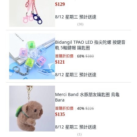
$129
8/12 星期三
預計送達
(
30
)
Bidangil TPAO LED 指尖陀螺 按鍵音
軌 5軸鍵帽 鑰匙圈
首購折扣價
68
%
$380
$121
8/12 星期三
預計送達
Merci Band 水豚朋友鑰匙圈 烏龜
Bara
首購折扣價
40
%
$226
$135
8/12 星期三
預計送達
(
1
)