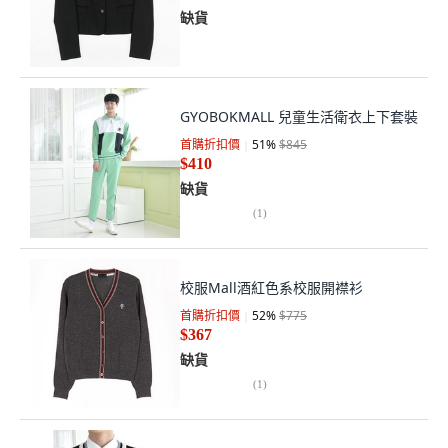
缺貨
GYOBOKMALL 兒童生活衛衣上下套裝
首購折扣價
51
%
$845
$410
缺貨
(
1
)
校服Mall酒紅色系校服開襟衫
首購折扣價
52
%
$775
$367
缺貨
(
1
)