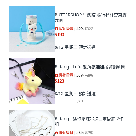
BUTTERSHOP 牛奶貓 隨行杯杯套兼鑰
匙圈
首購折扣價
40
%
$322
$193
8/12 星期三
預計送達
Bidangil Lofu 獨角獸娃娃吊飾鑰匙圈
首購折扣價
57
%
$290
$123
8/12 星期三
預計送達
(
39
)
Bidangil 迷你珍珠串珠口罩掛繩 2件
組
首購折扣價
58
%
$290