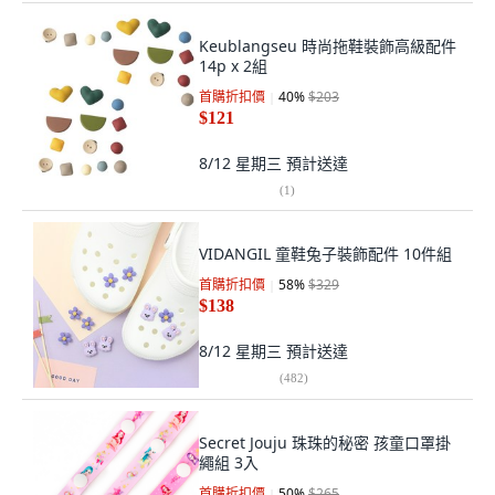
Keublangseu 時尚拖鞋裝飾高級配件
14p x 2組
首購折扣價
40
%
$203
$121
8/12 星期三
預計送達
(
1
)
VIDANGIL 童鞋兔子裝飾配件 10件組
首購折扣價
58
%
$329
$138
8/12 星期三
預計送達
(
482
)
Secret Jouju 珠珠的秘密 孩童口罩掛
繩組 3入
首購折扣價
50
%
$265