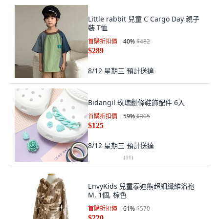
Little rabbit 兒童 C Cargo Day 親子
裝 T恤
首購折扣價
40
%
$482
$289
8/12 星期三
預計送達
Bidangil 玫瑰鏈條鞋飾配件 6入
首購折扣價
59
%
$305
$125
8/12 星期三
預計送達
(
11
)
EnvyKids 兒童泰迪熊超細纖維浴袍
M, 1個, 棕色
首購折扣價
61
%
$570
$220