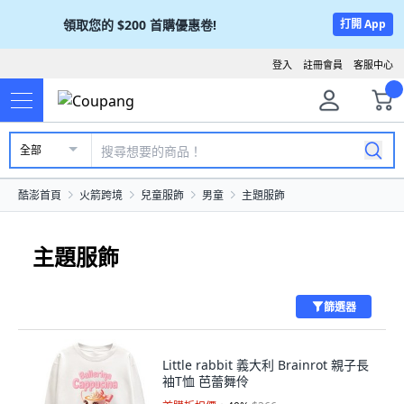
領取您的
$200
首購優惠卷!
打開 App
登入
註冊會員
客服中心
全部
酷澎首頁
火箭跨境
兒童服飾
男童
主題服飾
主題服飾
篩選器
Little rabbit 義大利 Brainrot 親子長
袖T恤 芭蕾舞伶