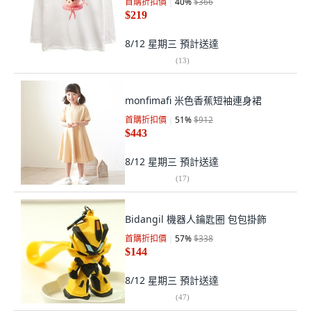
首購折扣價
40
%
$366
$219
8/12 星期三
預計送達
(
13
)
monfimafi 米色香蕉短袖連身裙
首購折扣價
51
%
$912
$443
8/12 星期三
預計送達
(
17
)
Bidangil 機器人鑰匙圈 包包掛飾
首購折扣價
57
%
$338
$144
8/12 星期三
預計送達
(
47
)