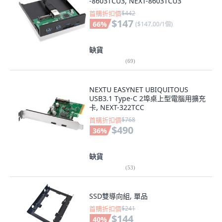
-8603TCU3, NEXT-8603TCU3
首購折扣價
$442
$147
66
%
(
$147.00/1個
)
缺貨
(
69
)
NEXTU EASYNET UBIQUITOUS
USB3.1 Type-C 2埠桌上型電腦用擴充
卡, NEXT-322TCC
首購折扣價
$768
$490
36
%
缺貨
(
53
)
SSD雙導向組, 單品
首購折扣價
$241
$144
40
%