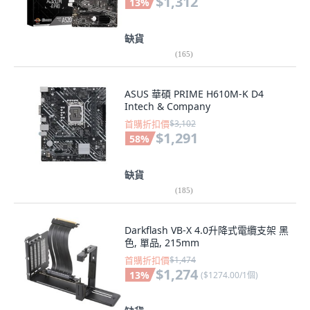
$1,312
13
%
缺貨
(
165
)
ASUS 華碩 PRIME H610M-K D4
Intech & Company
首購折扣價
$3,102
$1,291
58
%
缺貨
(
185
)
Darkflash VB-X 4.0升降式電纜支架 黑
色, 單品, 215mm
首購折扣價
$1,474
$1,274
13
%
(
$1274.00/1個
)