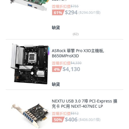
首購折扣價
$755
$294
61
%
(
$294.00/1個
)
缺貨
(
62
)
ASRock 華擎 Pro X3D主機板,
B650MProX3D
首購折扣價
$4,330
$4,130
4
%
缺貨
NEXTU USB 3.0 7埠 PCI-Express 擴
充卡 PC用 NEXT-407NEC LP
首購折扣價
$812
$406
50
%
(
$406.00/1個
)