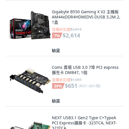
Gigabyte B550 Gaming X V2 主機板
AM44xDDR4HDMIDVI-DUSB 3.2M.2,
1盒
首購折扣價
$2,814
$2,614
7
%
缺貨
Coms 賣場 USB 3.0 7埠 PCI express
擴充卡 DM847, 1個
首購折扣價
$1,069
$651
39
%
(
$651.00/1個
)
缺貨
NEXT USB3.1 Gen2 Type C+TypeA
PCI Express擴展卡 -323TCA, NEXT-
323TCA