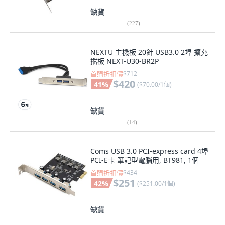
缺貨
(
227
)
NEXTU 主機板 20針 USB3.0 2埠 擴充
擋板 NEXT-U30-BR2P
首購折扣價
$712
$420
41
%
(
$70.00/1個
)
缺貨
(
14
)
Coms USB 3.0 PCI-express card 4埠
PCI-E卡 筆記型電腦用, BT981, 1個
首購折扣價
$434
$251
42
%
(
$251.00/1個
)
缺貨