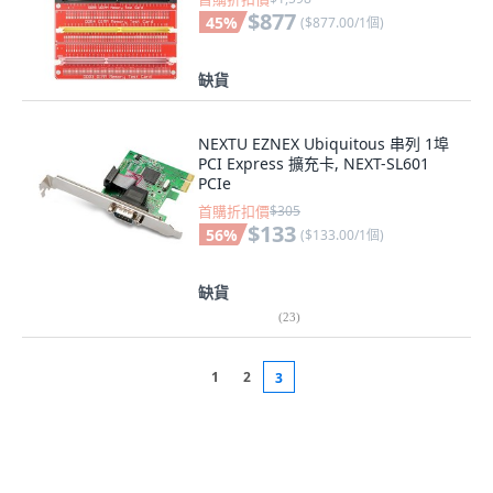
$877
45
%
(
$877.00/1個
)
缺貨
NEXTU EZNEX Ubiquitous 串列 1埠
PCI Express 擴充卡, NEXT-SL601
PCIe
首購折扣價
$305
$133
56
%
(
$133.00/1個
)
缺貨
(
23
)
1
2
3