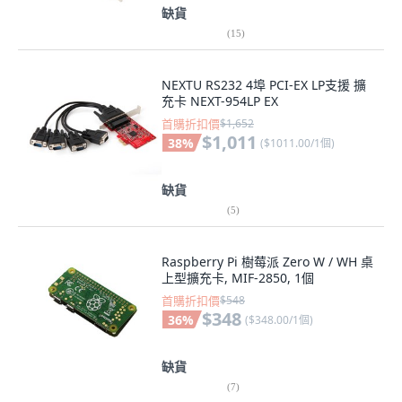
缺貨
(
15
)
NEXTU RS232 4埠 PCI-EX LP支援 擴
充卡 NEXT-954LP EX
首購折扣價
$1,652
$1,011
38
%
(
$1011.00/1個
)
缺貨
(
5
)
Raspberry Pi 樹莓派 Zero W / WH 桌
上型擴充卡, MIF-2850, 1個
首購折扣價
$548
$348
36
%
(
$348.00/1個
)
缺貨
(
7
)