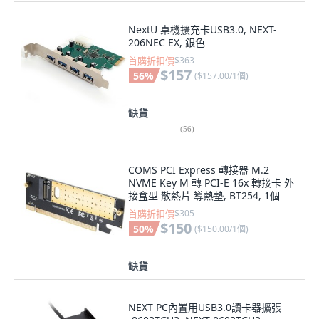
NextU 桌機擴充卡USB3.0, NEXT-
206NEC EX, 銀色
首購折扣價
$363
$157
56
%
(
$157.00/1個
)
缺貨
(
56
)
COMS PCI Express 轉接器 M.2
NVME Key M 轉 PCI-E 16x 轉接卡 外
接盒型 散熱片 導熱墊, BT254, 1個
首購折扣價
$305
$150
50
%
(
$150.00/1個
)
缺貨
NEXT PC內置用USB3.0讀卡器擴張