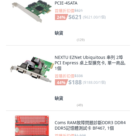
PCIE-4SATA
首購折扣價
$821
$621
24
%
(
$621.00/1個
)
缺貨
(
129
)
NEXTU EZNet Ubiquitous 串列 2埠
PCI Express 桌上型擴充卡, 單一商品,
1個
首購折扣價
$336
$188
44
%
(
$188.00/1個
)
缺貨
(
49
)
Coms RAM故障問題診斷DDR3 DDR4
DDR5記憶體測試卡 BF467, 1個
首購折扣價
$1,598