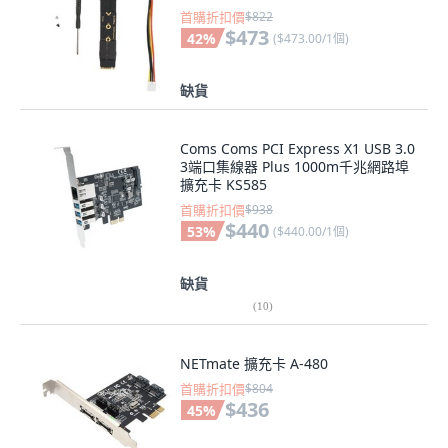
首購折扣價
$822
$473
42
%
(
$473.00/1個
)
缺貨
Coms Coms PCI Express X1 USB 3.0
3端口集線器 Plus 1000m千兆網路埠
擴充卡 KS585
首購折扣價
$938
$440
53
%
(
$440.00/1個
)
缺貨
(
10
)
NETmate 擴充卡 A-480
首購折扣價
$804
$436
45
%