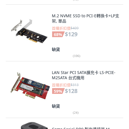
M.2 NVME SSD to PCI-E轉換卡+LP支
架, 單品
首購折扣價
$409
$129
68
%
缺貨
(
106
)
LAN Star PCI SATA擴充卡 LS-PCIE-
M2SATA 台式機用
首購折扣價
$313
$128
59
%
缺貨
(
24
)