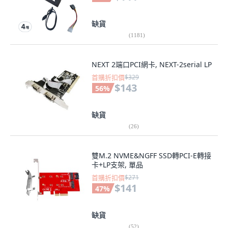
缺貨
(
1181
)
NEXT 2端口PCI網卡, NEXT-2serial LP
首購折扣價
$329
$143
56
%
缺貨
(
26
)
雙M.2 NVME&NGFF SSD轉PCI-E轉接
卡+LP支架, 單品
首購折扣價
$271
$141
47
%
缺貨
(
52
)