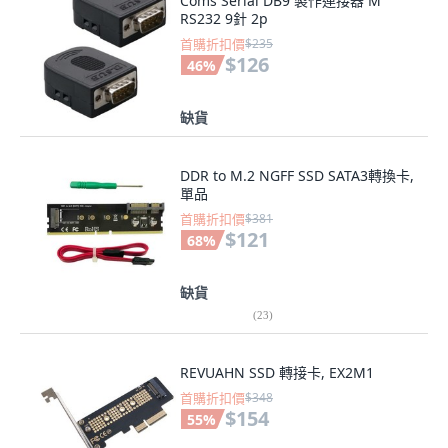
Coms Serial DB9 製作連接器 M
RS232 9針 2p
首購折扣價
$235
$126
46
%
缺貨
DDR to M.2 NGFF SSD SATA3轉換卡,
單品
首購折扣價
$381
$121
68
%
缺貨
(
23
)
REVUAHN SSD 轉接卡, EX2M1
首購折扣價
$348
$154
55
%