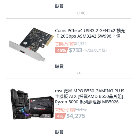
缺貨
(
210
)
Coms PCIe x4 USB3.2 GEN2x2 擴充
卡 20Gbps ASM3242 SW996, 1個
首購折扣價
$1,339
$733
45
%
(
$733.00/1個
)
缺貨
(
1
)
msi 微星 MPG B550 GAMING PLUS
主機板 ATX [搭載AMD B550晶片組]
Ryzen 5000 系列處理器 MB5026
首購折扣價
$4,475
$4,275
4
%
缺貨