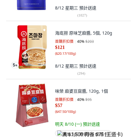
8/12 星期三
預計送達
(
1027
)
海底撈 原味芝麻醬, 5個, 120g
首購折扣價
40
%
$203
$121
(
$20.17/100g
)
8/12 星期三
預計送達
(
294
)
味榮 麻婆豆腐醬, 120g, 1個
首購折扣價
40
%
$95
$57
(
$47.50/100g
)
明天 8/10 (一)
預計送達
满 $1,500 再省 $75 (王道卡)