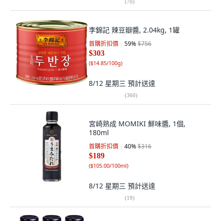
(
70
)
李錦記 辣豆瓣醬, 2.04kg, 1罐
首購折扣價
59
%
$756
$303
(
$14.85/100g
)
8/12 星期三
預計送達
(
360
)
宮崎熟成 MOMIKI 鮮味醬, 1個,
180ml
首購折扣價
40
%
$316
$189
(
$105.00/100ml
)
8/12 星期三
預計送達
(
19
)