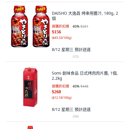
DAISHO 大逸昌 烤串用醬汁, 180g, 2
個
首購折扣價
40
%
$261
$156
(
$43.33/100g
)
8/12 星期三
預計送達
(
12
)
Somi 創味食品 日式烤肉肉片醬, 1個,
2.2kg
首購折扣價
40
%
$448
$268
(
$12.18/100g
)
8/12 星期三
預計送達
(
50
)