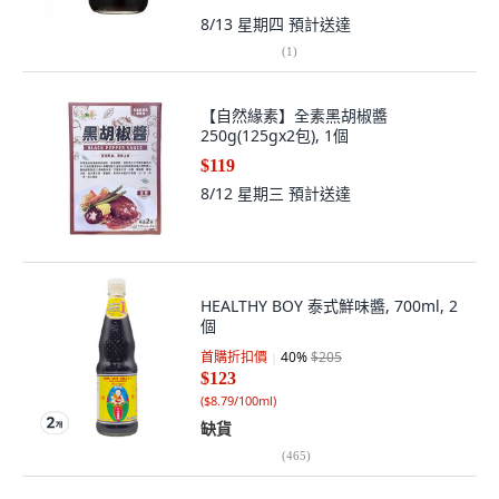
8/13 星期四
預計送達
(
1
)
【自然緣素】全素黑胡椒醬
250g(125gx2包), 1個
$119
8/12 星期三
預計送達
HEALTHY BOY 泰式鮮味醬, 700ml, 2
個
首購折扣價
40
%
$205
$123
(
$8.79/100ml
)
缺貨
(
465
)