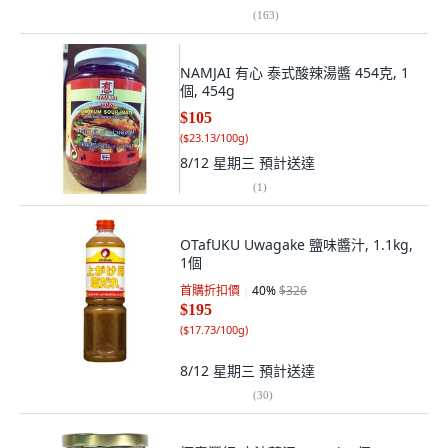
(
163
)
NAMJAI 有心 泰式酸辣湯醬 454克, 1
個, 454g
$105
(
$23.13/100g
)
8/12 星期三
預計送達
(
1
)
OTafUKU Uwagake 鹽味醬汁, 1.1kg,
1個
首購折扣價
40
%
$326
$195
(
$17.73/100g
)
8/12 星期三
預計送達
(
30
)