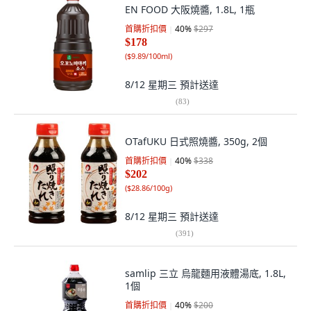
EN FOOD 大阪燒醬, 1.8L, 1瓶
首購折扣價
40
%
$297
$178
(
$9.89/100ml
)
8/12 星期三
預計送達
(
83
)
OTafUKU 日式照燒醬, 350g, 2個
首購折扣價
40
%
$338
$202
(
$28.86/100g
)
8/12 星期三
預計送達
(
391
)
samlip 三立 烏龍麵用液體湯底, 1.8L,
1個
首購折扣價
40
%
$200