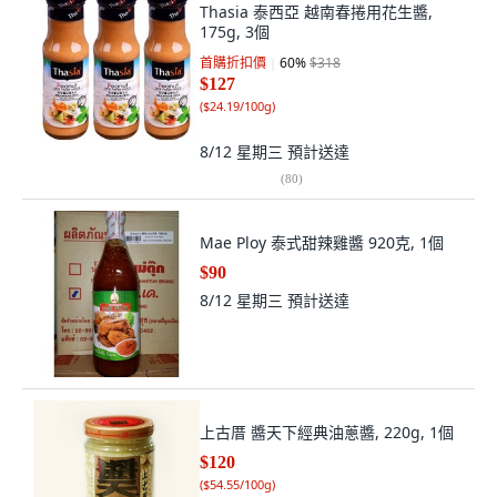
Thasia 泰西亞 越南春捲用花生醬,
175g, 3個
首購折扣價
60
%
$318
$127
(
$24.19/100g
)
8/12 星期三
預計送達
(
80
)
Mae Ploy 泰式甜辣雞醬 920克, 1個
$90
8/12 星期三
預計送達
上古厝 醬天下經典油蔥醬, 220g, 1個
$120
(
$54.55/100g
)