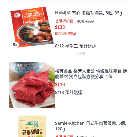
NAMJAI 有心 冬陰功湯醬, 5個, 35g
首購折扣價
40
%
$223
$133
(
$76.00/100g
)
8/12 星期三
預計送達
(
304
)
裕芳食品 裕芳大豬公 傳統風味零食 酥
脆鹹甜 獨立包裝方便分享, 1個
$170
8/18
預計送達
Semie-Kitchen 日式牛肉蓋飯醬, 5個,
120g