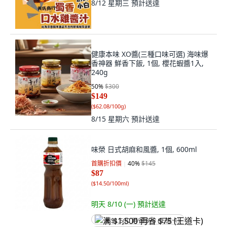
8/12 星期三
預計送達
健康本味 XO醬(三種口味可選) 海味爆
香神器 鮮香下飯, 1個, 櫻花蝦醬1入,
240g
50
%
$300
$149
(
$62.08/100g
)
8/15 星期六
預計送達
味榮 日式胡麻和風醬, 1個, 600ml
首購折扣價
40
%
$145
$87
(
$14.50/100ml
)
明天 8/10 (一)
預計送達
满 $1,500 再省 $75 (王道卡)