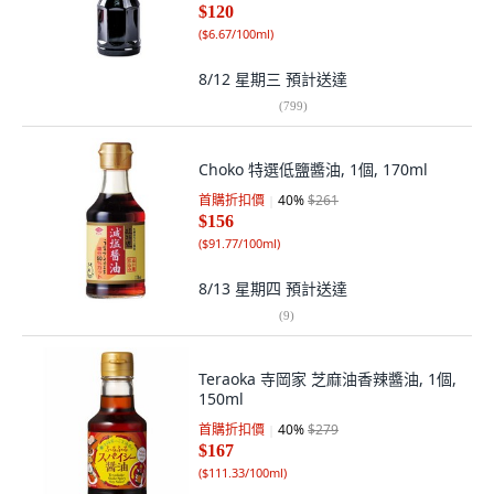
$120
(
$6.67/100ml
)
8/12 星期三
預計送達
(
799
)
Choko 特選低鹽醬油, 1個, 170ml
首購折扣價
40
%
$261
$156
(
$91.77/100ml
)
8/13 星期四
預計送達
(
9
)
Teraoka 寺岡家 芝麻油香辣醬油, 1個,
150ml
首購折扣價
40
%
$279
$167
(
$111.33/100ml
)