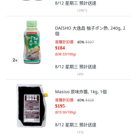
8/12 星期三
預計送達
(
1867
)
DAISHO 大逸昌 柚子ポン酢, 240g, 2
個
首購折扣價
40
%
$307
$184
(
$38.33/100g
)
8/12 星期三
預計送達
(
40
)
Masiso 原味炸醬, 1kg, 1個
首購折扣價
40
%
$326
$195
(
$19.50/100g
)
8/12 星期三
預計送達
(
15
)