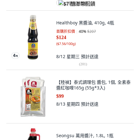
$7 酷澎幣回饋
Healthboy 黑醬油, 410g, 4瓶
首購折扣價
40
%
$207
$124
(
$7.56/100g
)
8/12 星期三
預計送達
(
201
)
【稑禎】泰式調理包 醬包, 1個, 全素泰
醬紅咖哩165g (55g*3入)
$99
8/13 星期四
預計送達
Seongsu 萬用醬汁, 1.8L, 1瓶