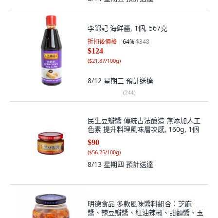
李錦記 海鮮醬, 1個, 567克
折扣後價格
64
%
$348
$124
(
$21.87/100g
)
8/12 星期三
預計送達
(
244
)
民生豆瓣醬 傳統古法釀造 無添加人工
色素 提升料理風味層次感, 160g, 1個
$90
(
$56.25/100g
)
8/13 星期四
預計送達
明德食品 多款風味醬料組合：芝麻
醬、辣豆瓣醬、紅油辣椒、甜麵醬、玉