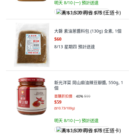
明天 8/10 (一)
預計送達
满 $1,500 再省 $75 (王道卡)
大磬 素油蔥醬料包 (130g) 全素, 1個
$60
8/13 星期四
預計送達
新光洋菜 岡山麻油辣豆瓣醬, 550g, 1
個
首購折扣價
40
%
$99
$59
(
$10.73/100g
)
明天 8/10 (一)
預計送達
满 $1,500 再省 $75 (王道卡)