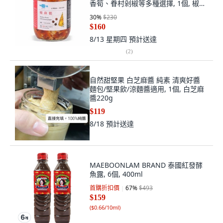
香筍、眷村剁椒等多種選擇, 1個, 椒麻
筍(小辣)(410g/罐)
30
%
$230
$160
8/13 星期四
預計送達
(
2
)
自然甜堅果 白芝麻醬 純素 清爽好醬
麵包/堅果飲/涼麵醬適用, 1個, 白芝麻
醬220g
$119
8/18
預計送達
MAEBOONLAM BRAND 泰國紅發酵
魚露, 6個, 400ml
首購折扣價
67
%
$493
$159
(
$0.66/10ml
)