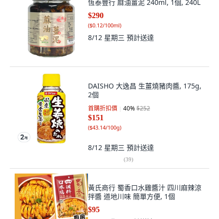
恆泰豐行 麻油薑泥 240ml, 1個, 240L
$290
(
$0.12/100ml
)
8/12 星期三
預計送達
DAISHO 大逸昌 生薑燒豬肉醬, 175g,
2個
首購折扣價
40
%
$252
$151
(
$43.14/100g
)
8/12 星期三
預計送達
(
39
)
黃氏商行 蜀香口水雞醬汁 四川麻辣涼
拌醬 道地川味 簡單方便, 1個
$95