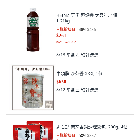
HEINZ 亨氏 照燒醬 大容量, 1個,
1.21kg
首購折扣價
40
%
$436
$261
(
$21.57/100g
)
8/13 星期四
預計送達
牛頭牌 沙茶醬 3KG, 1個
$630
8/12 星期三
預計送達
周君記 麻辣香鍋調理醬包, 200g, 4個
首購折扣價
58
%
$387