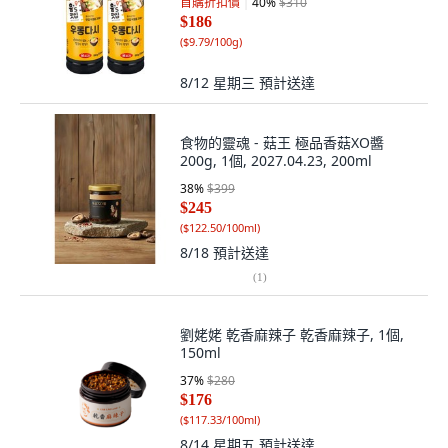
首購折扣價
40
%
$310
$186
(
$9.79/100g
)
8/12 星期三
預計送達
食物的靈魂 - 菇王 極品香菇XO醬
200g, 1個, 2027.04.23, 200ml
38
%
$399
$245
(
$122.50/100ml
)
8/18
預計送達
(
1
)
劉姥姥 乾香麻辣子 乾香麻辣子, 1個,
150ml
37
%
$280
$176
(
$117.33/100ml
)
8/14 星期五
預計送達