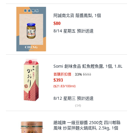
阿誠南北貨 蔭醬鳳梨, 1個
$80
8/14 星期五
預計送達
Somi 創味食品 魟魚鰹魚露, 1個, 1.8L
首購折扣價
33
%
$593
$393
(
$21.83/100ml
)
8/12 星期三
預計送達
(
14
)
鵑城牌 一級豆瓣醬 2500克 四川郫縣
風味 炒菜拌麵火鍋底料, 2.5kg, 1個