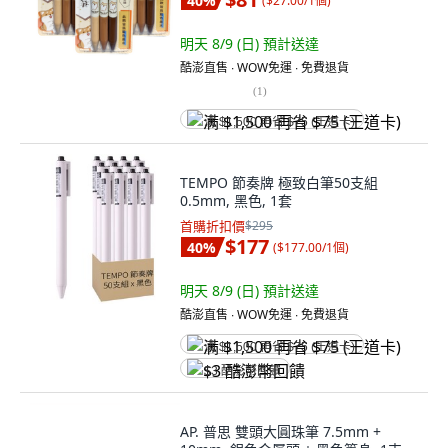
40
%
(
$27.00/1個
)
明天 8/9 (日)
預計送達
酷澎直售 ∙ WOW免運 ∙ 免費退貨
(
1
)
满 $1,500 再省 $75 (王道卡)
TEMPO 節奏牌 極致白筆50支組
0.5mm, 黑色, 1套
首購折扣價
$295
$177
40
%
(
$177.00/1個
)
明天 8/9 (日)
預計送達
酷澎直售 ∙ WOW免運 ∙ 免費退貨
满 $1,500 再省 $75 (王道卡)
$3 酷澎幣回饋
AP. 普思 雙頭大圓珠筆 7.5mm +