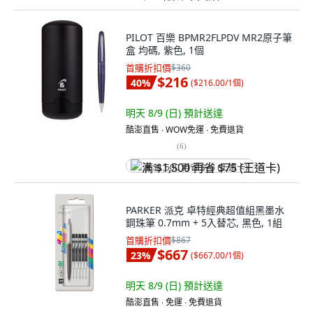
PILOT 百樂 BPMR2FLPDV MR2原子筆
盒 均碼, 紫色, 1個
首購折扣價
$360
$216
40
%
(
$216.00/1個
)
明天 8/9 (日)
預計送達
酷澎直售 ∙ WOW免運 ∙ 免費退貨
(
6
)
满 $1,500 再省 $75 (王道卡)
PARKER 派克 卓特經典超值組黑墨水
鋼珠筆 0.7mm + 5入替芯, 黑色, 1組
首購折扣價
$867
$667
23
%
(
$667.00/1個
)
明天 8/9 (日)
預計送達
酷澎直售 ∙ 免運 ∙ 免費退貨