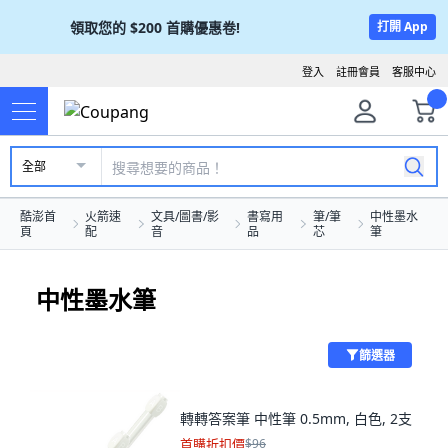
領取您的
$200
首購優惠卷!
打開 App
登入
註冊會員
客服中心
全部
酷澎首
火箭速
文具/圖書/影
書寫用
筆/筆
中性墨水
頁
配
音
品
芯
筆
中性墨水筆
篩選器
轉轉答案筆 中性筆 0.5mm, 白色, 2支
首購折扣價
$96