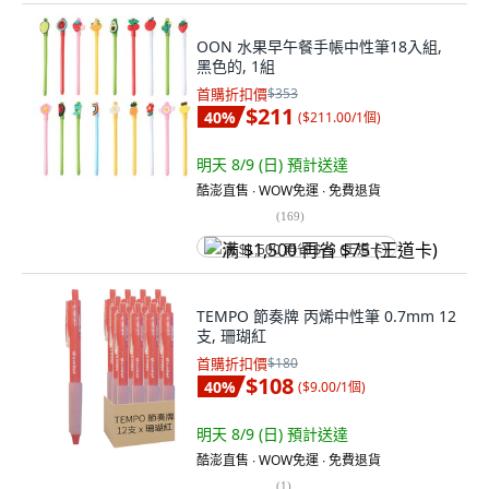
OON 水果早午餐手帳中性筆18入組,
黑色的, 1組
首購折扣價
$353
$211
40
%
(
$211.00/1個
)
明天 8/9 (日)
預計送達
酷澎直售 ∙ WOW免運 ∙ 免費退貨
(
169
)
满 $1,500 再省 $75 (王道卡)
TEMPO 節奏牌 丙烯中性筆 0.7mm 12
支, 珊瑚紅
首購折扣價
$180
$108
40
%
(
$9.00/1個
)
明天 8/9 (日)
預計送達
酷澎直售 ∙ WOW免運 ∙ 免費退貨
(
1
)