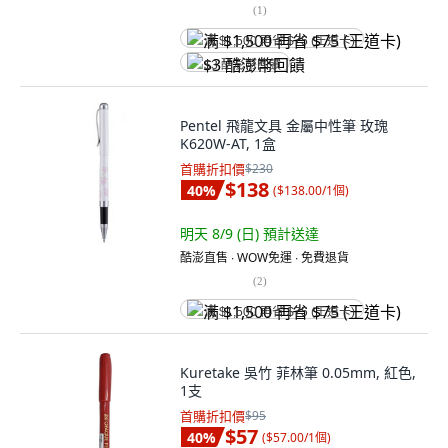
(
1
)
满 $1,500 再省 $75 (王道卡)
$3 酷澎幣回饋
Pentel 飛龍文具 金屬中性筆 玫瑰
K620W-AT, 1盒
首購折扣價
$230
$138
40
%
(
$138.00/1個
)
明天 8/9 (日)
預計送達
酷澎直售 ∙ WOW免運 ∙ 免費退貨
(
2
)
满 $1,500 再省 $75 (王道卡)
Kuretake 吳竹 菲林筆 0.05mm, 紅色,
1支
首購折扣價
$95
$57
40
%
(
$57.00/1個
)