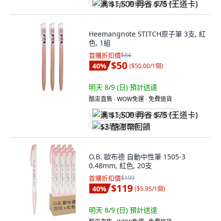
满 $1,500 再省 $75 (王道卡)
Heemangnote STITCH原子筆 3支, 紅
色, 1組
首購折扣價
$84
$50
40
%
(
$50.00/1個
)
明天 8/9 (日)
預計送達
酷澎直售 ∙ WOW免運 ∙ 免費退貨
满 $1,500 再省 $75 (王道卡)
$3 酷澎幣回饋
O.B. 歐布德 自動中性筆 1505-3
0.48mm, 紅色, 20支
首購折扣價
$199
$119
40
%
(
$5.95/1個
)
明天 8/9 (日)
預計送達