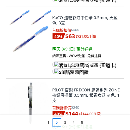
满 $1,500 再省 $75 (王道卡)
KaCO 速乾彩虹中性筆 0.5mm, 天藍
色, 3支
首購折扣價
$105
$63
40
%
(
$21.00/1個
)
明天 8/9 (日)
預計送達
酷澎直售 ∙ WOW免運 ∙ 免費退貨
满 $1,500 再省 $75 (王道卡)
$3 酷澎幣回饋
PILOT 百樂 FRIXION 鋼彈系列 ZONE
按鍵魔擦筆 0.5mm, 報喪女妖 灰色, 1
支
首購折扣價
$240
$144
40
%
(
$144.00/1個
)
1
3
4
5
2
明天 8/9 (日)
預計送達