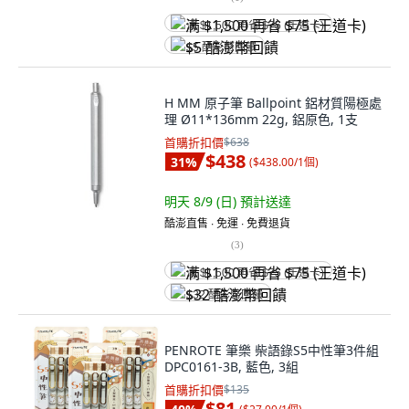
满 $1,500 再省 $75 (王道卡)
$5 酷澎幣回饋
H MM 原子筆 Ballpoint 鋁材質陽極處
理 Ø11*136mm 22g, 鋁原色, 1支
首購折扣價
$638
$438
31
%
(
$438.00/1個
)
明天 8/9 (日)
預計送達
酷澎直售 ∙ 免運 ∙ 免費退貨
(
3
)
满 $1,500 再省 $75 (王道卡)
$32 酷澎幣回饋
PENROTE 筆樂 柴語錄S5中性筆3件組
DPC0161-3B, 藍色, 3組
首購折扣價
$135
$81