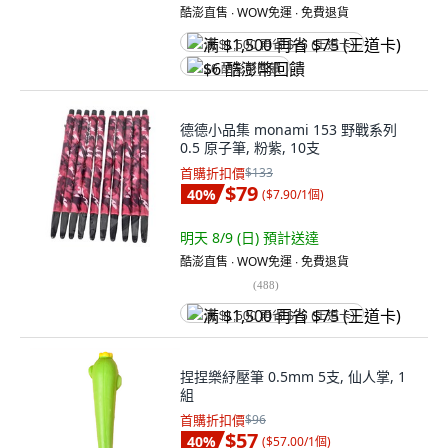
酷澎直售 ∙ WOW免運 ∙ 免費退貨
满 $1,500 再省 $75 (王道卡)
$6 酷澎幣回饋
德德小品集 monami 153 野戰系列
0.5 原子筆, 粉紫, 10支
首購折扣價
$133
$79
40
%
(
$7.90/1個
)
明天 8/9 (日)
預計送達
酷澎直售 ∙ WOW免運 ∙ 免費退貨
(
488
)
满 $1,500 再省 $75 (王道卡)
捏捏樂紓壓筆 0.5mm 5支, 仙人掌, 1
組
首購折扣價
$96
$57
40
%
(
$57.00/1個
)