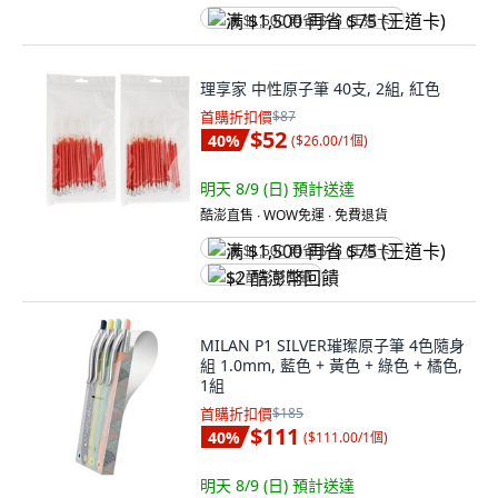
满 $1,500 再省 $75 (王道卡)
理享家 中性原子筆 40支, 2組, 紅色
首購折扣價
$87
$52
40
%
(
$26.00/1個
)
明天 8/9 (日)
預計送達
酷澎直售 ∙ WOW免運 ∙ 免費退貨
满 $1,500 再省 $75 (王道卡)
$2 酷澎幣回饋
MILAN P1 SILVER璀璨原子筆 4色隨身
組 1.0mm, 藍色 + 黃色 + 綠色 + 橘色,
1組
首購折扣價
$185
$111
40
%
(
$111.00/1個
)
明天 8/9 (日)
預計送達