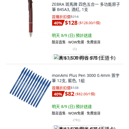
ZEBRA 斑馬牌 四色五合一 多功能原子
筆 B4SA3, 酒紅, 1支
首購折扣價
$214
$128
40
%
(
$128.00/1個
)
明天 8/9 (日)
預計送達
酷澎直售 ∙ WOW免運 ∙ 免費退貨
(
5
)
满 $1,500 再省 $75 (王道卡)
monAmi Plus Pen 3000 0.4mm 簽字
筆 12支, 藍色, 1組
首購折扣價
$138
$82
40
%
(
$82.00/1個
)
明天 8/9 (日)
預計送達
酷澎直售 ∙ WOW免運 ∙ 免費退貨
(
791
)