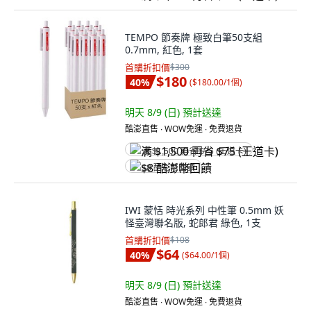
TEMPO 節奏牌 極致白筆50支組
0.7mm, 紅色, 1套
首購折扣價
$300
$180
40
%
(
$180.00/1個
)
明天 8/9 (日)
預計送達
酷澎直售 ∙ WOW免運 ∙ 免費退貨
满 $1,500 再省 $75 (王道卡)
$8 酷澎幣回饋
IWI 蒙恬 時光系列 中性筆 0.5mm 妖
怪臺灣聯名版, 蛇郎君 綠色, 1支
首購折扣價
$108
$64
40
%
(
$64.00/1個
)
明天 8/9 (日)
預計送達
酷澎直售 ∙ WOW免運 ∙ 免費退貨