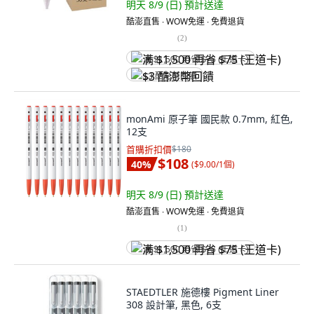
明天 8/9 (日)
預計送達
酷澎直售 ∙ WOW免運 ∙ 免費退貨
(
2
)
满 $1,500 再省 $75 (王道卡)
$3 酷澎幣回饋
monAmi 原子筆 國民款 0.7mm, 紅色,
12支
首購折扣價
$180
$108
40
%
(
$9.00/1個
)
明天 8/9 (日)
預計送達
酷澎直售 ∙ WOW免運 ∙ 免費退貨
(
1
)
满 $1,500 再省 $75 (王道卡)
STAEDTLER 施德樓 Pigment Liner
308 設計筆, 黑色, 6支