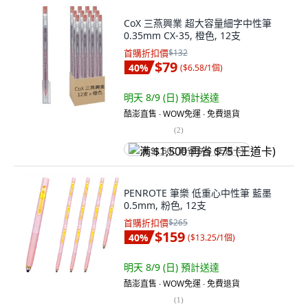
CoX 三燕興業 超大容量細字中性筆
0.35mm CX-35, 橙色, 12支
首購折扣價
$132
$79
40
%
(
$6.58/1個
)
明天 8/9 (日)
預計送達
酷澎直售 ∙ WOW免運 ∙ 免費退貨
(
2
)
满 $1,500 再省 $75 (王道卡)
PENROTE 筆樂 低重心中性筆 藍墨
0.5mm, 粉色, 12支
首購折扣價
$265
$159
40
%
(
$13.25/1個
)
明天 8/9 (日)
預計送達
酷澎直售 ∙ WOW免運 ∙ 免費退貨
(
1
)