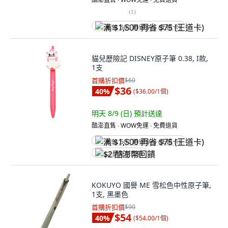
(
1
)
满 $1,500 再省 $75 (王道卡)
貓兒歷險記 DISNEY原子筆 0.38, I款,
1支
首購折扣價
$60
$36
40
%
(
$36.00/1個
)
明天 8/9 (日)
預計送達
酷澎直售 ∙ WOW免運 ∙ 免費退貨
满 $1,500 再省 $75 (王道卡)
$2 酷澎幣回饋
KOKUYO 國譽 ME 雪松色中性原子筆,
1支, 黑墨色
首購折扣價
$90
$54
40
%
(
$54.00/1個
)