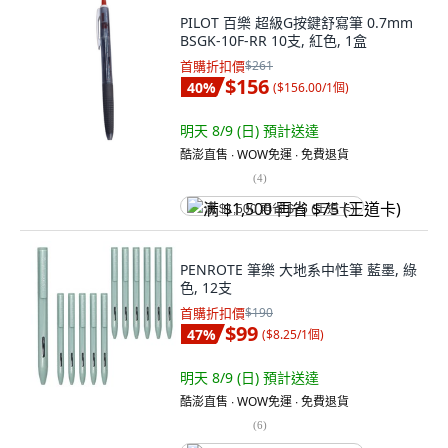
PILOT 百樂 超級G按鍵舒寫筆 0.7mm
BSGK-10F-RR 10支, 紅色, 1盒
首購折扣價
$261
$156
40
%
(
$156.00/1個
)
明天 8/9 (日)
預計送達
酷澎直售 ∙ WOW免運 ∙ 免費退貨
(
4
)
满 $1,500 再省 $75 (王道卡)
PENROTE 筆樂 大地系中性筆 藍墨, 綠
色, 12支
首購折扣價
$190
$99
47
%
(
$8.25/1個
)
明天 8/9 (日)
預計送達
酷澎直售 ∙ WOW免運 ∙ 免費退貨
(
6
)