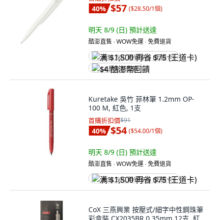
$57
40
%
(
$28.50/1個
)
明天 8/9 (日)
預計送達
酷澎直售 ∙ WOW免運 ∙ 免費退貨
满 $1,500 再省 $75 (王道卡)
$4 酷澎幣回饋
Kuretake 吳竹 菲林筆 1.2mm OP-
100 M, 紅色, 1支
首購折扣價
$91
$54
40
%
(
$54.00/1個
)
明天 8/9 (日)
預計送達
酷澎直售 ∙ WOW免運 ∙ 免費退貨
满 $1,500 再省 $75 (王道卡)
CoX 三燕興業 按壓式/細字中性鋼珠筆
彩盒裝 CX2035BR 0.35mm 12支, 紅