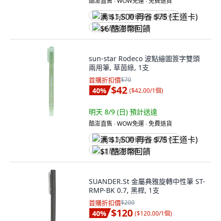
酷澎直售 ∙ WOW免運 ∙ 免費退貨
满 $1,500 再省 $75 (王道卡)
$6 酷澎幣回饋
sun-star Rodeco 波點繪圖簽字雙頭
兩用筆, 草茵綠, 1支
首購折扣價
$70
$42
40
%
(
$42.00/1個
)
明天 8/9 (日)
預計送達
酷澎直售 ∙ WOW免運 ∙ 免費退貨
满 $1,500 再省 $75 (王道卡)
$1 酷澎幣回饋
SUANDER.St 金屬典雅旋轉中性筆 ST-
RMP-BK 0.7, 黑桿, 1支
首購折扣價
$200
$120
40
%
(
$120.00/1個
)