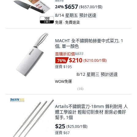
$875
$657
24
%
(
$657.00/1個
)
8/14 星期五
預計送達
免運 ∙ 免費退貨
MACHT 全不鏽鋼帕赫曼中式菜刀, 1
個, 單一顏色
首購折扣價
$877
$210
76
%
(
$210.00/1個
)
運費 $195
8/12 星期三
預計送達
WOW免運
(
16
)
Artails不鏽鋼雲刀-18mm 鋒利耐用 人
體工學設計 輕鬆切割食材 廚房必備好
幫手, 1個
$25
(
$25.00/1個
)
運費 $67