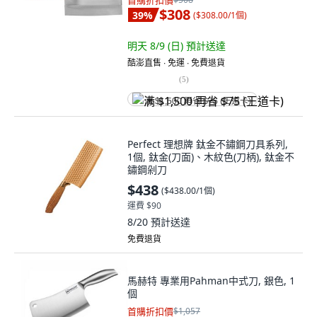
首購折扣價
$308
39
%
(
$308.00/1個
)
明天 8/9 (日)
預計送達
酷澎直售 ∙ 免運 ∙ 免費退貨
(
5
)
满 $1,500 再省 $75 (王道卡)
Perfect 理想牌 鈦金不鏽鋼刀具系列,
1個, 鈦金(刀面)、木紋色(刀柄), 鈦金不
鏽鋼剁刀
$438
(
$438.00/1個
)
運費 $90
8/20
預計送達
免費退貨
馬赫特 專業用Pahman中式刀, 銀色, 1
個
首購折扣價
$1,057