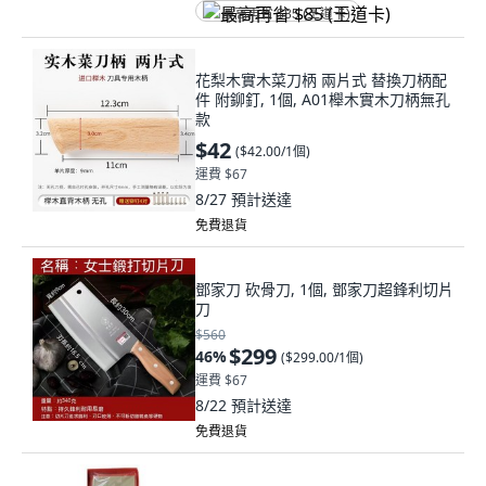
最高再省 $85 (王道卡)
花梨木實木菜刀柄 兩片式 替換刀柄配
件 附鉚釘, 1個, A01櫸木實木刀柄無孔
款
$42
(
$42.00/1個
)
運費 $67
8/27
預計送達
免費退貨
鄧家刀 砍骨刀, 1個, 鄧家刀超鋒利切片
刀
$560
$299
46
%
(
$299.00/1個
)
運費 $67
8/22
預計送達
免費退貨