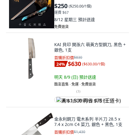
$250
(
$250.00/1個
)
運費 $67
8/12 星期三
預計送達
免費退貨
KAI 貝印 関孫六 萌黃方型鋼刀, 黑色 +
銀色, 1支
首購折扣價
$830
$630
24
%
(
$630.00/1個
)
明天 8/9 (日)
預計送達
酷澎直售 ∙ 免運 ∙ 免費退貨
(
3
)
满 $1,500 再省 $75 (王道卡)
金永利鋼刀 電木系列 半片刀 28.5 x
7.4 x 2cm C4 菜刀, 銀色 + 黑色, 1支
首購折扣價
$1,430