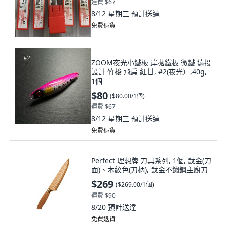
運費 $67
8/12 星期三
預計送達
免費退貨
ZOOM夜光小鐵板 岸拋鐵板 微鐵 遠投
設計 竹梭 飛扁 紅甘, #2(夜光）,40g,
1個
$80
(
$80.00/1個
)
運費 $67
8/12 星期三
預計送達
免費退貨
Perfect 理想牌 刀具系列, 1個, 鈦金(刀
面)、木紋色(刀柄), 鈦金不鏽鋼主廚刀
$269
(
$269.00/1個
)
運費 $90
8/20
預計送達
免費退貨