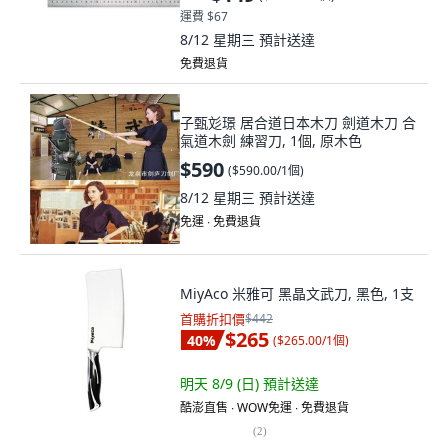
運費 $67
8/12 星期三
預計送達
免費退貨
子甄彣璟 居合道日本木刀 劍道木刀 合
氣道木劍 練習刀, 1個, 原木色
$590
(
$590.00/1個
)
8/12 星期三
預計送達
免運 ∙ 免費退貨
MiyAco 米雅可 黑晶文武刀, 黑色, 1支
首購折扣價
$442
$265
40
%
(
$265.00/1個
)
明天 8/9 (日)
預計送達
酷澎直售 ∙ WOW免運 ∙ 免費退貨
(
2
)