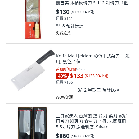
鑫吉美 木柄砍骨刀 S-112 剁骨刀, 1個
$130
(
$130.00/1個
)
運費 $141
8/18
預計送達
免費退貨
Knife Mall Jeldom 彩色中式菜刀 一般
用, 黑色, 1個
首購折扣價
$223
$133
40
%
(
$133.00/1個
)
運費 $195
8/12 星期三
預計送達
WOW免運
工具家達人 台灣製 臻 片刀 菜刀 家庭
用片刀 料理刀 食材刀, 1個, 2.家庭用
5.5寸片刀 原產利度, Silver
$860
(
$860.00/1個
)