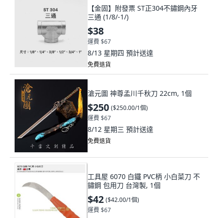
【金固】附發票 ST正304不鏽鋼內牙
三通 (1/8/-1/)
$38
運費 $67
8/13 星期四
預計送達
免費退貨
滄元圖 神尊孟川千秋刀 22cm, 1個
$250
(
$250.00/1個
)
運費 $67
8/12 星期三
預計送達
免費退貨
工具屋 6070 白鐵 PVC柄 小白菜刀 不
鏽鋼 包用刀 台灣製, 1個
$42
(
$42.00/1個
)
運費 $67