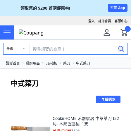
領取您的
$200
首購優惠卷!
打開 App
登入
註冊會員
客服中心
全部
酷澎首頁
餐廚用品
刀/砧板
菜刀
中式菜刀
中式菜刀
篩選器
CookiiHOME 禾器家居 中華菜刀 I32
角, 木紋色握柄, 1支
$508