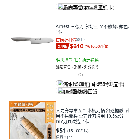
最高再省 $130 (王道卡)
Arnest 三德刀 永切王 全不鏽鋼, 銀色,
1個
首購折扣價
$810
$610
24
%
(
$610.00/1個
)
明天 8/9 (日)
預計送達
酷澎直售 ∙ 免運 ∙ 免費退貨
(
5
)
满 $1,500 再省 $75 (王道卡)
$18 酷澎幣回饋
大力夯專業五金 木柄刀柄 舒適握感 耐
用不易開裂 菜刀銼刀通用 10.5公分
DIY刀具改造, 1個
$51
(
$51.00/1個
)
運費 $141