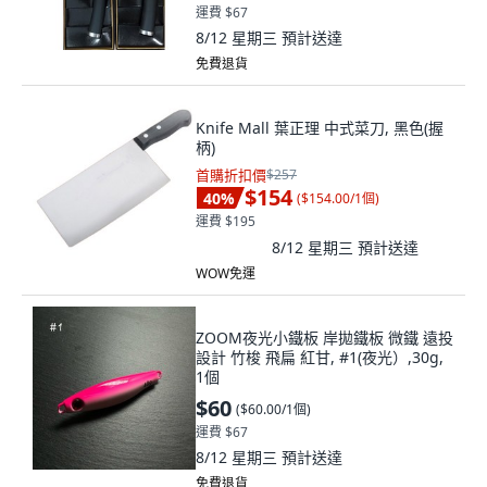
運費 $67
8/12 星期三
預計送達
免費退貨
Knife Mall 葉正理 中式菜刀, 黑色(握
柄)
首購折扣價
$257
$154
40
%
(
$154.00/1個
)
運費 $195
8/12 星期三
預計送達
WOW免運
ZOOM夜光小鐵板 岸拋鐵板 微鐵 遠投
設計 竹梭 飛扁 紅甘, #1(夜光）,30g,
1個
$60
(
$60.00/1個
)
運費 $67
8/12 星期三
預計送達
免費退貨