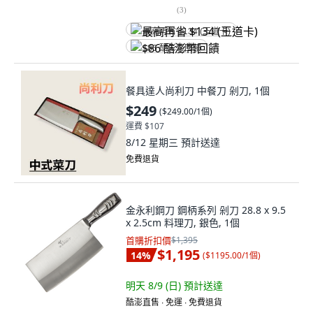
(
3
)
最高再省 $134 (王道卡)
$86 酷澎幣回饋
餐具達人尚利刀 中餐刀 剁刀, 1個
$249
(
$249.00/1個
)
運費 $107
8/12 星期三
預計送達
免費退貨
金永利鋼刀 鋼柄系列 剁刀 28.8 x 9.5
x 2.5cm 料理刀, 銀色, 1個
首購折扣價
$1,395
$1,195
14
%
(
$1195.00/1個
)
明天 8/9 (日)
預計送達
酷澎直售 ∙ 免運 ∙ 免費退貨