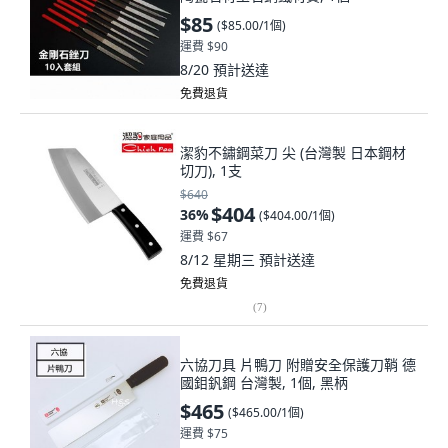
$85
(
$85.00/1個
)
運費 $90
8/20
預計送達
免費退貨
潔豹不鏽鋼菜刀 尖 (台灣製 日本鋼材
切刀), 1支
$640
$404
36
%
(
$404.00/1個
)
運費 $67
8/12 星期三
預計送達
免費退貨
(
7
)
六協刀具 片鴨刀 附贈安全保護刀鞘 德
國鉬釩鋼 台灣製, 1個, 黑柄
$465
(
$465.00/1個
)
運費 $75