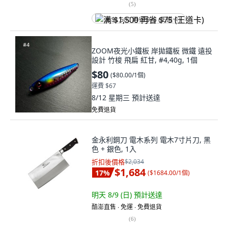
(
5
)
满 $1,500 再省 $75 (王道卡)
ZOOM夜光小鐵板 岸拋鐵板 微鐵 遠投
設計 竹梭 飛扁 紅甘, #4,40g, 1個
$80
(
$80.00/1個
)
運費 $67
8/12 星期三
預計送達
免費退貨
金永利鋼刀 電木系列 電木7寸片刀, 黑
色 + 銀色, 1入
折扣後價格
$2,034
$1,684
17
%
(
$1684.00/1個
)
明天 8/9 (日)
預計送達
酷澎直售 ∙ 免運 ∙ 免費退貨
(
6
)