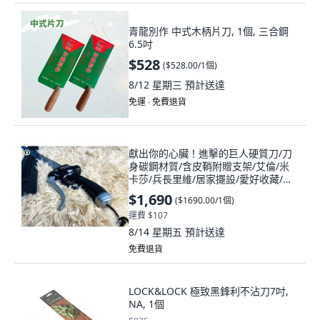
青龍別作 中式木柄片刀, 1個, 三合鋼
6.5吋
$528
(
$528.00/1個
)
8/12 星期三
預計送達
免運 ∙ 免費退貨
獻出你的心臟！進擊的巨人硬質刀/刀
身碳鋼材質/含皮鞘附贈支架/艾倫/米
卡莎/兵長里維/居家擺設/愛好收藏/未
開刃, 1個, 黑色
$1,690
(
$1690.00/1個
)
運費 $107
8/14 星期五
預計送達
免費退貨
LOCK&LOCK 極致黑鋒利不沾刀7吋,
NA, 1個