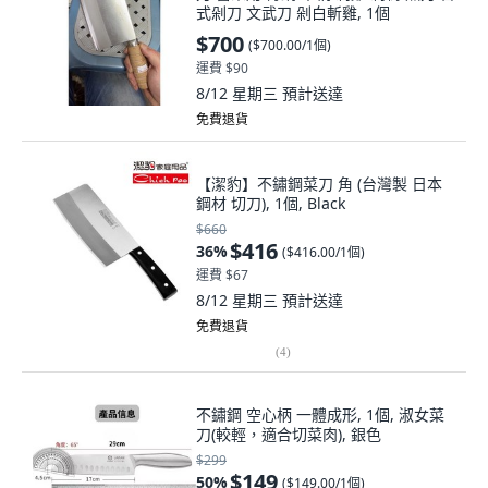
式剁刀 文武刀 剁白斬雞, 1個
$700
(
$700.00/1個
)
運費 $90
8/12 星期三
預計送達
免費退貨
【潔豹】不鏽鋼菜刀 角 (台灣製 日本
鋼材 切刀), 1個, Black
$660
$416
36
%
(
$416.00/1個
)
運費 $67
8/12 星期三
預計送達
免費退貨
(
4
)
不鏽鋼 空心柄 一體成形, 1個, 淑女菜
刀(較輕，適合切菜肉), 銀色
$299
$149
50
%
(
$149.00/1個
)