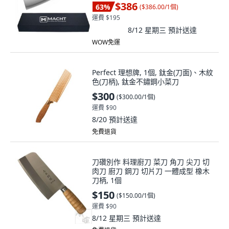
$386
63
%
(
$386.00/1個
)
運費 $195
8/12 星期三
預計送達
WOW免運
Perfect 理想牌, 1個, 鈦金(刀面)、木紋
色(刀柄), 鈦金不鏽鋼小菜刀
$300
(
$300.00/1個
)
運費 $90
8/20
預計送達
免費退貨
刀礸別作 料理廚刀 菜刀 角刀 尖刀 切
肉刀 廚刀 鋼刀 切片刀 一體成型 橡木
刀柄, 1個
$150
(
$150.00/1個
)
運費 $90
8/12 星期三
預計送達