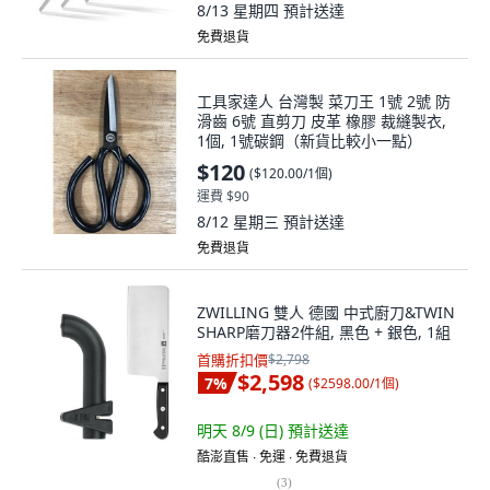
8/13 星期四
預計送達
免費退貨
工具家達人 台灣製 菜刀王 1號 2號 防
滑齒 6號 直剪刀 皮革 橡膠 裁縫製衣,
1個, 1號碳鋼（新貨比較小一點）
$120
(
$120.00/1個
)
運費 $90
8/12 星期三
預計送達
免費退貨
ZWILLING 雙人 德國 中式廚刀&TWIN
SHARP磨刀器2件組, 黑色 + 銀色, 1組
首購折扣價
$2,798
$2,598
7
%
(
$2598.00/1個
)
明天 8/9 (日)
預計送達
酷澎直售 ∙ 免運 ∙ 免費退貨
(
3
)