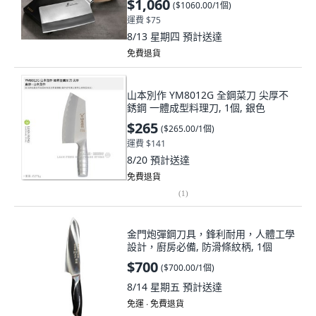
$1,060
(
$1060.00/1個
)
運費 $75
8/13 星期四
預計送達
免費退貨
山本別作 YM8012G 全鋼菜刀 尖厚不
銹鋼 一體成型料理刀, 1個, 銀色
$265
(
$265.00/1個
)
運費 $141
8/20
預計送達
免費退貨
(
1
)
金門炮彈鋼刀具，鋒利耐用，人體工學
設計，廚房必備, 防滑條紋柄, 1個
$700
(
$700.00/1個
)
8/14 星期五
預計送達
免運 ∙ 免費退貨