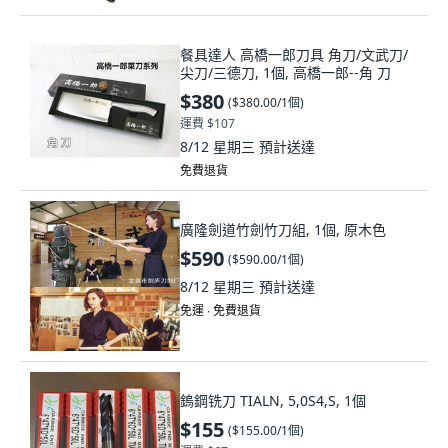
餐具達人 高橋一郎刀具 角刀/文武刀/
尖刀/三德刀, 1個, 高橋一郎--角 刀
$380
(
$380.00/1個
)
運費 $107
8/12 星期三
預計送達
免費退貨
廣隆劍道竹劍竹刀組, 1個, 原木色
$590
(
$590.00/1個
)
8/12 星期三
預計送達
免運 ∙ 免費退貨
鎢鋼铣刀 TIALN, 5,0S4,S, 1個
$155
(
$155.00/1個
)