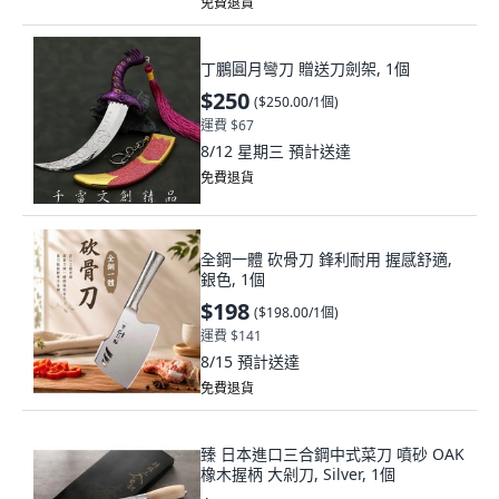
免費退貨
丁鵬圓月彎刀 贈送刀劍架, 1個
$250
(
$250.00/1個
)
運費 $67
8/12 星期三
預計送達
免費退貨
全鋼一體 砍骨刀 鋒利耐用 握感舒適,
銀色, 1個
$198
(
$198.00/1個
)
運費 $141
8/15
預計送達
免費退貨
臻 日本進口三合鋼中式菜刀 噴砂 OAK
橡木握柄 大剁刀, Silver, 1個