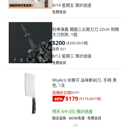
8/14 星期五
預計送達
免費退貨
封神演義 楊戩三尖兩刃刀 22cm 附贈
大刀劍架, 1個
$200
(
$200.00/1個
)
運費 $67
8/12 星期三
預計送達
免費退貨
MiyAco 米雅可 品味斬剁刀, 手柄 黑
色, 1支
首購折扣價
$299
$179
40
%
(
$179.00/1個
)
明天 8/9 (日)
預計送達
酷澎直售 ∙ WOW免運 ∙ 免費退貨
(
4
)