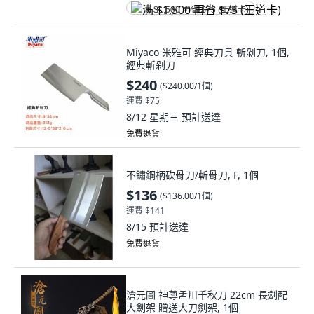
满 $1,500 再省 $75 (王道卡)
Miyaco 米雅可 經典刀具 斬剁刀, 1個,
經典斬剁刀
$240
(
$240.00/1個
)
運費 $75
8/12 星期三
預計送達
免費退貨
不鏽鋼柄砍骨刀/斬骨刀, F, 1個
$136
(
$136.00/1個
)
運費 $141
8/15
預計送達
免費退貨
滄元圖 神尊孟川千秋刀 22cm 長劍配
大劍架 贈送大刀劍架, 1個