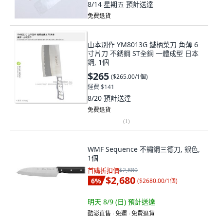
8/14 星期五
預計送達
免費退貨
山本別作 YM8013G 鐵柄菜刀 角薄 6
寸片刀 不銹鋼 ST全鋼 一體成型 日本
鋼, 1個
$265
(
$265.00/1個
)
運費 $141
8/20
預計送達
免費退貨
(
1
)
WMF Sequence 不鏽鋼三德刀, 銀色,
1個
首購折扣價
$2,880
$2,680
6
%
(
$2680.00/1個
)
明天 8/9 (日)
預計送達
酷澎直售 ∙ 免運 ∙ 免費退貨