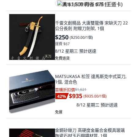
满 $1,500 再省 $75 (王道卡)
千雷文創精品 大唐雙龍傳 宋缺天刀 22
公分長劍 附贈刀劍架, 1個
$250
(
$250.00/1個
)
運費 $67
8/12 星期三
預計送達
免費退貨
MATSUKASA 松笠 達馬斯克中式菜刀,
1個, 混合色
首購折扣價
$1,621
$935
42
%
(
$935.00/1個
)
8/12 星期三
預計送達
免運
金鋼砂銼刀 高硬度金屬合金模具玻璃
陶瓷石材玉石鋼鐵材質, 1個