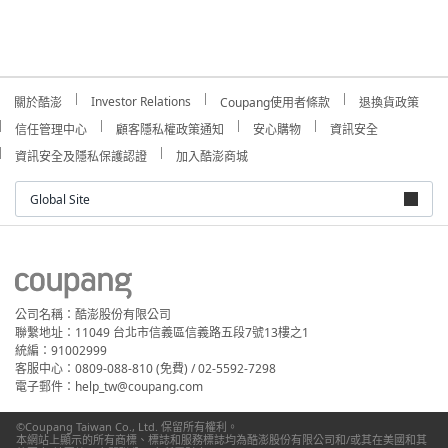
Investor Relations
關於酷澎
Coupang使用者條款
退換貨政策
信任管理中心
顧客隱私權政策通知
安心購物
資訊安全
資訊安全及隱私保護認證
加入酷澎商城
Global Site
公司名稱：酷澎股份有限公司
聯繫地址：11049 台北市信義區信義路五段7號13樓之1
統編：91002999
客服中心：0809-088-810 (免費) / 02-5592-7298
電子郵件：help_tw@coupang.com
©Coupang Taiwan Co., Ltd. 保留所有權利。
本網站上顯示的所有商標、標誌和服務標誌均為酷澎股份有限公司和/或其在美國和其