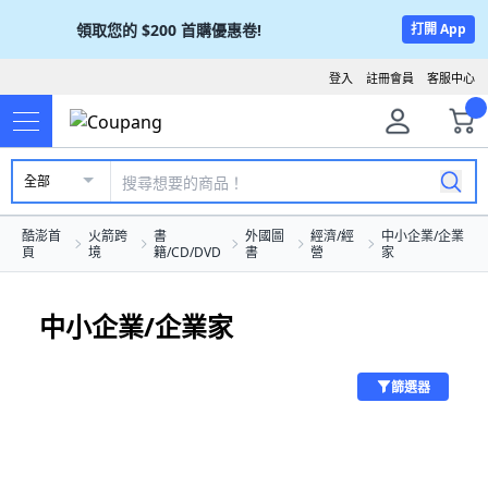
領取您的
$200
首購優惠卷!
打開 App
登入
註冊會員
客服中心
全部
酷澎首
火箭跨
書
外國圖
經濟/經
中小企業/企業
頁
境
籍/CD/DVD
書
營
家
中小企業/企業家
篩選器