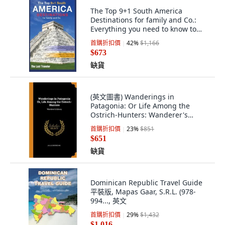
The Top 9+1 South America
Destinations for family and Co.:
Everything you need to know to
travel Sou... 精裝版, Sonia
首購折扣價
42
%
$1,166
Gianfranceschi, 英文
$673
缺貨
(英文圖書) Wanderings in
Patagonia: Or Life Among the
Ostrich-Hunters: Wanderer's
Library 精裝版, Franklin Classics, 英
首購折扣價
23
%
$851
文
$651
缺貨
Dominican Republic Travel Guide
平裝版, Mapas Gaar, S.R.L. (978-
994..., 英文
首購折扣價
29
%
$1,432
$1,016