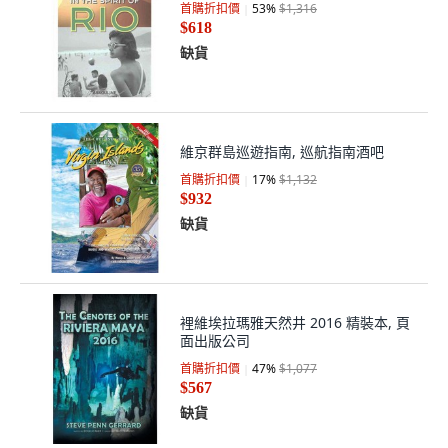
首購折扣價
53
%
$1,316
$618
缺貨
維京群島巡遊指南, 巡航指南酒吧
首購折扣價
17
%
$1,132
$932
缺貨
裡維埃拉瑪雅天然井 2016 精裝本, 頁
面出版公司
首購折扣價
47
%
$1,077
$567
缺貨