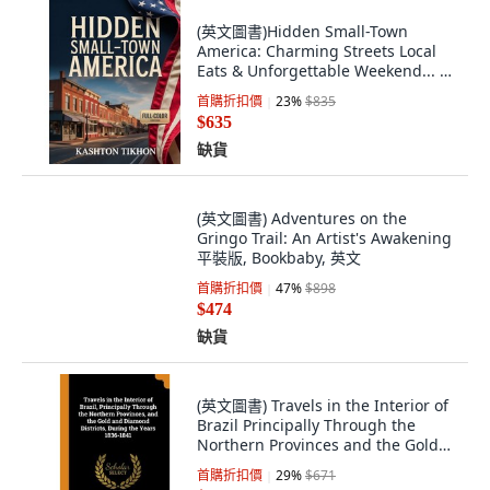
(英文圖書)Hidden Small-Town
America: Charming Streets Local
Eats & Unforgettable Weekend... 平
裝版, Independently Published,
首購折扣價
23
%
$835
English, Paperback
$635
缺貨
(英文圖書) Adventures on the
Gringo Trail: An Artist's Awakening
平裝版, Bookbaby, 英文
首購折扣價
47
%
$898
$474
缺貨
(英文圖書) Travels in the Interior of
Brazil Principally Through the
Northern Provinces and the Gold
a... 平裝版, Franklin Classics, 英文
首購折扣價
29
%
$671
$471