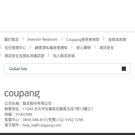
Investor Relations
關於酷澎
Coupang使用者條款
退換貨政策
信任管理中心
顧客隱私權政策通知
安心購物
資訊安全
資訊安全及隱私保護認證
加入酷澎商城
Global Site
公司名稱：酷澎股份有限公司
聯繫地址：11049 台北市信義區信義路五段7號13樓之1
統編：91002999
客服中心：0809-088-810 (免費) / 02-5592-7298
電子郵件：help_tw@coupang.com