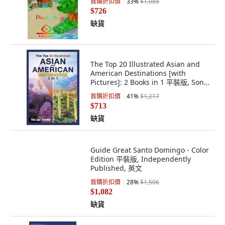
首購折扣價
33
%
$1,088
$726
缺貨
The Top 20 Illustrated Asian and
American Destinations [with
Pictures]: 2 Books in 1 平裝版, Sonic
Press, 英文
首購折扣價
41
%
$1,217
$713
缺貨
Guide Great Santo Domingo - Color
Edition 平裝版, Independently
Published, 英文
首購折扣價
28
%
$1,506
$1,082
缺貨