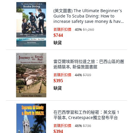
(英文圖書) The Ultimate Beginner's
Guide To Scuba Diving: How to
increase safety save money & have
more... 平裝版, Buzzwinx Media, 英
首購折扣價
40
%
$1,260
文
$744
缺貨
雷亞爾埃斯特拉達之旅：巴西山區的邂
逅精裝本, 新倫敦圖書館
首購折扣價
44
%
$709
$395
缺貨
在巴西學習和工作的秘密：英文版 1
平裝本, Createspace獨立發布平台
首購折扣價
46
%
$736
$394