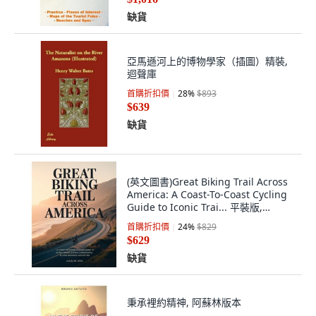
缺貨
亞馬遜河上的博物學家（插圖）精裝,
迴聲庫
首購折扣價
28
%
$893
$639
缺貨
(英文圖書)Great Biking Trail Across
America: A Coast-To-Coast Cycling
Guide to Iconic Trai... 平裝版,
Independently Published, 英文
首購折扣價
24
%
$829
$629
缺貨
秉承裡約精神, 阿蘇林版本