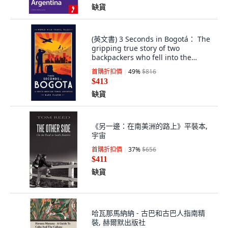
缺貨
(英文書) 3 Seconds in Bogotá： The
gripping true story of two
backpackers who fell into the
hands of th... 精裝版, Paper Pen
首購折扣價
49
%
$816
Screen, 英文
$413
缺貨
《另一邊：在南美洲的路上》平裝本,
宇宙
首購折扣價
37
%
$656
$411
缺貨
哈瓦那馬納納 - 古巴和古巴人指南精
裝, 赫爾默出版社