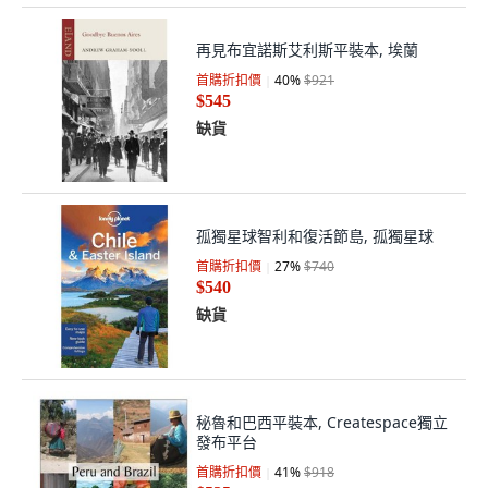
再見布宜諾斯艾利斯平裝本, 埃蘭
首購折扣價
40
%
$921
$545
缺貨
孤獨星球智利和復活節島, 孤獨星球
首購折扣價
27
%
$740
$540
缺貨
秘魯和巴西平裝本, Createspace獨立
發布平台
首購折扣價
41
%
$918