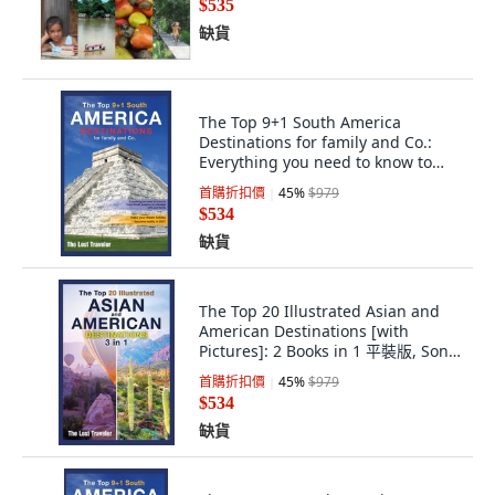
$535
缺貨
The Top 9+1 South America
Destinations for family and Co.:
Everything you need to know to
travel Sou... 平裝版, Sonia
首購折扣價
45
%
$979
Gianfranceschi, 英語
$534
缺貨
The Top 20 Illustrated Asian and
American Destinations [with
Pictures]: 2 Books in 1 平裝版, Sonic
Press, 英文
首購折扣價
45
%
$979
$534
缺貨