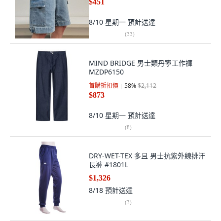
$451
8/10 星期一
預計送達
(
33
)
MIND BRIDGE 男士類丹寧工作褲
MZDP6150
首購折扣價
58
%
$2,112
$873
8/10 星期一
預計送達
(
8
)
DRY-WET-TEX 多且 男士抗紫外線排汗
長褲 #1801L
$1,326
8/18
預計送達
(
3
)