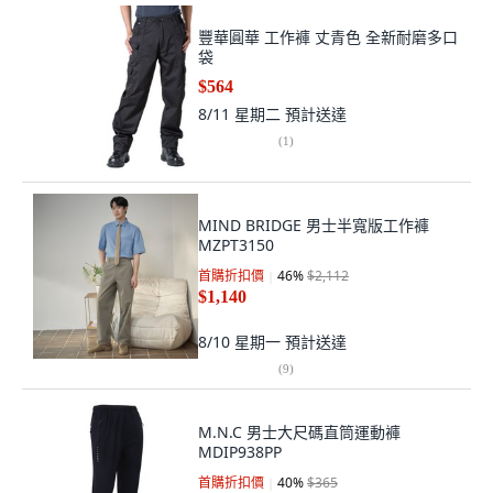
豐華圓華 工作褲 丈青色 全新耐磨多口
袋
$564
8/11 星期二
預計送達
(
1
)
MIND BRIDGE 男士半寬版工作褲
MZPT3150
首購折扣價
46
%
$2,112
$1,140
8/10 星期一
預計送達
(
9
)
M.N.C 男士大尺碼直筒運動褲
MDIP938PP
首購折扣價
40
%
$365