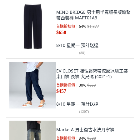
MIND BRIDGE 男士用半寬版長版鬆緊
帶西裝褲 MAPT01A3
首購折扣價
64
%
$1,877
$658
8/10 星期一
預計送達
(
88
)
EV CLOSET 彈性鬆緊帶涼感冰絲工裝
束口褲 長褲 大尺碼 (4021-1)
首購折扣價
30
%
$657
$457
8/10 星期一
預計送達
(
1207
)
MarketA 男士復古水洗丹寧褲
首購折扣價
34
%
$580