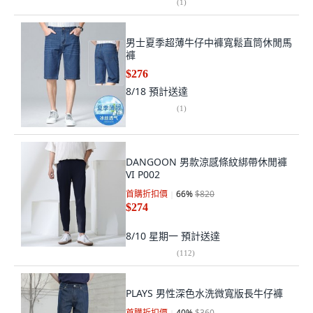
(
1
)
男士夏季超薄牛仔中褲寬鬆直筒休閒馬
褲
$276
8/18
預計送達
(
1
)
DANGOON 男款涼感條紋綁帶休閒褲
VI P002
首購折扣價
66
%
$820
$274
8/10 星期一
預計送達
(
112
)
PLAYS 男性深色水洗微寬版長牛仔褲
首購折扣價
40
%
$360