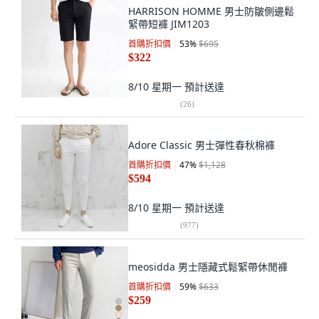
HARRISON HOMME 男士防皺側邊鬆
緊帶短褲 JIM1203
首購折扣價
53
%
$695
$322
8/10 星期一
預計送達
(
26
)
Adore Classic 男士彈性春秋棉褲
首購折扣價
47
%
$1,128
$594
8/10 星期一
預計送達
(
977
)
meosidda 男士隱藏式鬆緊帶休閒褲
首購折扣價
59
%
$633
$259