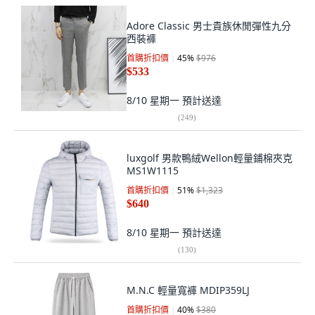
Adore Classic 男士貴族休閒彈性九分
西裝褲
首購折扣價
45
%
$976
$533
8/10 星期一
預計送達
(
249
)
luxgolf 男款鴨絨Wellon輕量鋪棉夾克
MS1W1115
首購折扣價
51
%
$1,323
$640
8/10 星期一
預計送達
(
130
)
M.N.C 輕量寬褲 MDIP359LJ
首購折扣價
40
%
$380