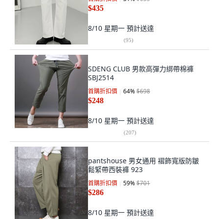
$435
8/10 星期一
預計送達
(
95
)
SDENG CLUB 男款高彈力綁帶棉褲
SBJ2514
首購折扣價
64
%
$698
$248
8/10 星期一
預計送達
(
207
)
pantshouse 男女通用 褶飾寬版防皺
鬆緊帶西裝褲 923
首購折扣價
59
%
$701
$286
8/10 星期一
預計送達