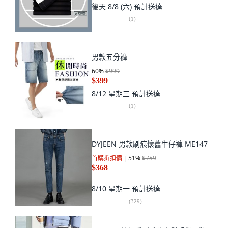
後天 8/8 (六)
預計送達
(
1
)
男款五分褲
60
%
$999
$399
8/12 星期三
預計送達
(
1
)
DYJEEN 男款刷痕懷舊牛仔褲 ME147
首購折扣價
51
%
$759
$368
8/10 星期一
預計送達
(
329
)