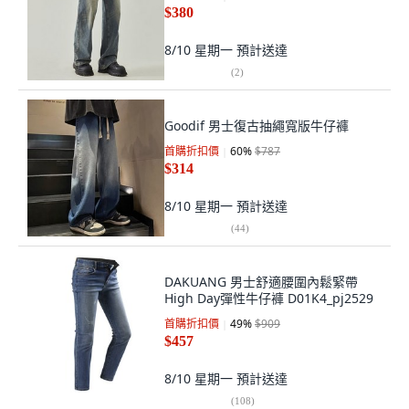
$380
8/10 星期一
預計送達
(
2
)
Goodif 男士復古抽繩寬版牛仔褲
首購折扣價
60
%
$787
$314
8/10 星期一
預計送達
(
44
)
DAKUANG 男士舒適腰圍內鬆緊帶
High Day彈性牛仔褲 D01K4_pj2529
首購折扣價
49
%
$909
$457
8/10 星期一
預計送達
(
108
)