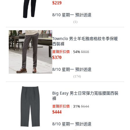
$219
8/10 星期一
預計送達
(
1
)
Townclo 男士羊毛雅痞格紋冬季保暖
西裝褲
首購折扣價
54
%
$808
$370
8/10 星期一
預計送達
(
174
)
Big Easy 男士日常彈力寬版腰圍西裝
褲
首購折扣價
31
%
$644
$444
8/10 星期一
預計送達