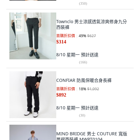
(
350
)
Townclo 男士涼感透氣涼爽修身九分
西裝褲
首購折扣價
49
%
$627
$314
8/10 星期一
預計送達
(
166
)
CONFIAR 防風保暖合身長褲
首購折扣價
18
%
$1,092
$892
8/10 星期一
預計送達
(
30
)
MIND BRIDGE 男士 COUTURE 寬版
單褶西裝褲 MWPT0104