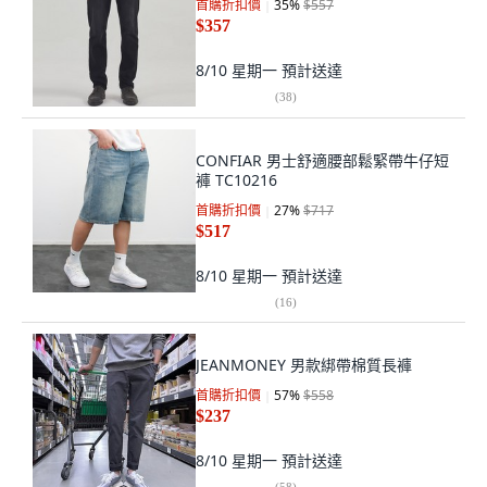
首購折扣價
35
%
$557
$357
8/10 星期一
預計送達
(
38
)
CONFIAR 男士舒適腰部鬆緊帶牛仔短
褲 TC10216
首購折扣價
27
%
$717
$517
8/10 星期一
預計送達
(
16
)
JEANMONEY 男款綁帶棉質長褲
首購折扣價
57
%
$558
$237
8/10 星期一
預計送達
(
58
)