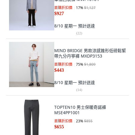
首購折扣價
17
%
$1,127
$927
8/10 星期一
預計送達
(
22
)
MIND BRIDGE 男款涼感錐形低磅鬆緊
帶九分丹寧褲 MXDP3153
首購折扣價
75
%
$1,809
$443
8/10 星期一
預計送達
(
14
)
TOPTEN10 男士保暖奇諾褲
MSE4PP1001
首購折扣價
23
%
$855
$655