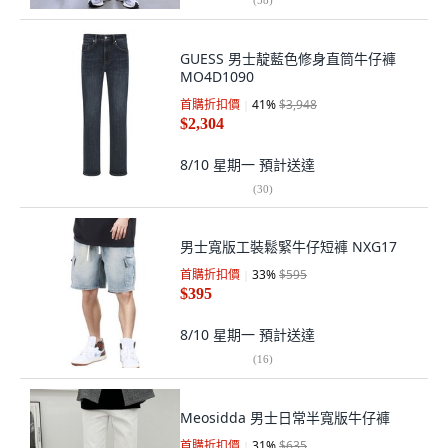
GUESS 男士靛藍色修身直筒牛仔褲
MO4D1090
首購折扣價
41
%
$3,948
$2,304
8/10 星期一
預計送達
(
30
)
男士寬版工裝鬆緊牛仔短褲 NXG17
首購折扣價
33
%
$595
$395
8/10 星期一
預計送達
(
16
)
Meosidda 男士日常半寬版牛仔褲
首購折扣價
31
%
$635