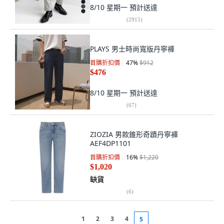
8/10 星期一
預計送達
(
2915
)
PLAYS 男士時尚寬版丹寧褲
首購折扣價
47
%
$912
$476
8/10 星期一
預計送達
(
67
)
ZIOZIA 男款錐形奇蹟丹寧褲
AEF4DP1101
首購折扣價
16
%
$1,220
$1,020
缺貨
(
6
)
1
2
3
4
5