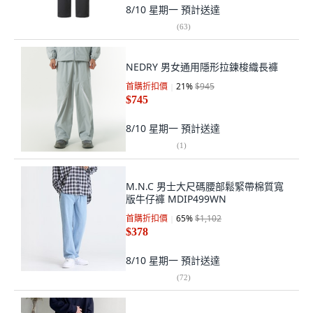
8/10 星期一
預計送達
(
63
)
NEDRY 男女通用隱形拉鍊梭織長褲
首購折扣價
21
%
$945
$745
8/10 星期一
預計送達
(
1
)
M.N.C 男士大尺碼腰部鬆緊帶棉質寬
版牛仔褲 MDIP499WN
首購折扣價
65
%
$1,102
$378
8/10 星期一
預計送達
(
72
)