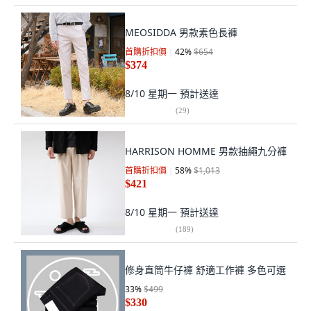
MEOSIDDA 男款素色長褲
首購折扣價
42
%
$654
$374
8/10 星期一
預計送達
(
29
)
HARRISON HOMME 男款抽繩九分褲
首購折扣價
58
%
$1,013
$421
8/10 星期一
預計送達
(
189
)
修身直筒牛仔褲 舒適工作褲 多色可選
33
%
$499
$330