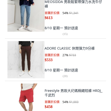
MEOSIDDA 男款鬆緊帶彈力水洗牛仔
褲
首購折扣價
54
%
$1,341
$613
8/10 星期一
預計送達
(
15
)
ADORE CLASSIC 休閒彈力9分褲
首購折扣價
27
%
$733
$533
8/10 星期一
預計送達
(
20
)
Freestyle 男款大尺碼棉繩短褲 HRDJ_
千武烈
首購折扣價
54
%
$1,003
$458