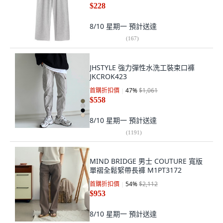
$228
8/10 星期一
預計送達
(
167
)
JHSTYLE 強力彈性水洗工裝束口褲
JKCROK423
首購折扣價
47
%
$1,061
$558
8/10 星期一
預計送達
(
1191
)
MIND BRIDGE 男士 COUTURE 寬版
單褶全鬆緊帶長褲 M1PT3172
首購折扣價
54
%
$2,112
$953
8/10 星期一
預計送達