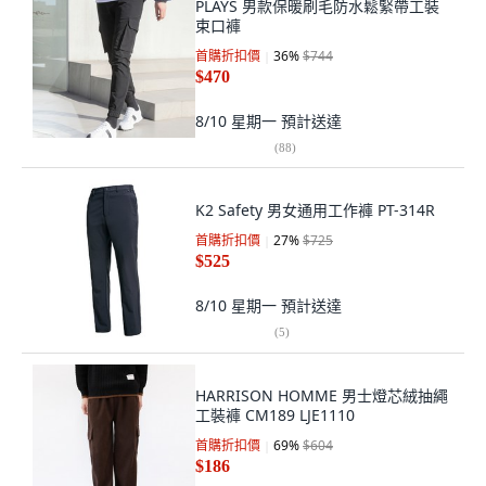
PLAYS 男款保暖刷毛防水鬆緊帶工裝
束口褲
首購折扣價
36
%
$744
$470
8/10 星期一
預計送達
(
88
)
K2 Safety 男女通用工作褲 PT-314R
首購折扣價
27
%
$725
$525
8/10 星期一
預計送達
(
5
)
HARRISON HOMME 男士燈芯絨抽繩
工裝褲 CM189 LJE1110
首購折扣價
69
%
$604
$186