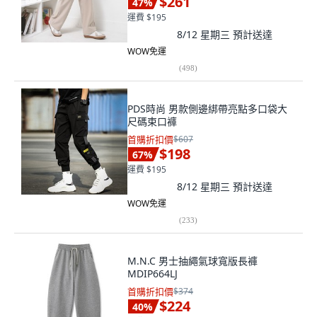
$261
47
%
運費 $195
8/12 星期三
預計送達
WOW免運
(
498
)
PDS時尚 男款側邊綁帶亮點多口袋大
尺碼束口褲
首購折扣價
$607
$198
67
%
運費 $195
8/12 星期三
預計送達
WOW免運
(
233
)
M.N.C 男士抽繩氣球寬版長褲
MDIP664LJ
首購折扣價
$374
$224
40
%