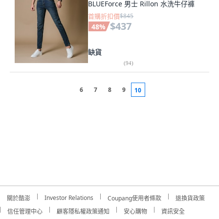
BLUEForce 男士 Rillon 水洗牛仔褲
首購折扣價
$845
$437
48
%
缺貨
(
94
)
6
7
8
9
10
Investor Relations
關於酷澎
Coupang使用者條款
退換貨政策
信任管理中心
顧客隱私權政策通知
安心購物
資訊安全