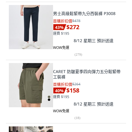
男士高級鬆緊帶九分西裝褲 P3008
首購折扣價
$478
$272
43
%
運費 $195
8/12 星期三
預計送達
WOW免運
(
279
)
CARET 防皺夏季四向彈力五分鬆緊帶
工裝褲
首購折扣價
$264
$158
40
%
運費 $195
8/12 星期三
預計送達
WOW免運
(
18
)