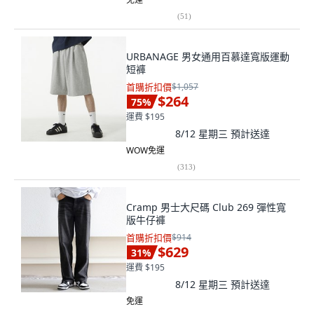
(
51
)
URBANAGE 男女通用百慕達寬版運動
短褲
首購折扣價
$1,057
$264
75
%
運費 $195
8/12 星期三
預計送達
WOW免運
(
313
)
Cramp 男士大尺碼 Club 269 彈性寬
版牛仔褲
首購折扣價
$914
$629
31
%
運費 $195
8/12 星期三
預計送達
免運