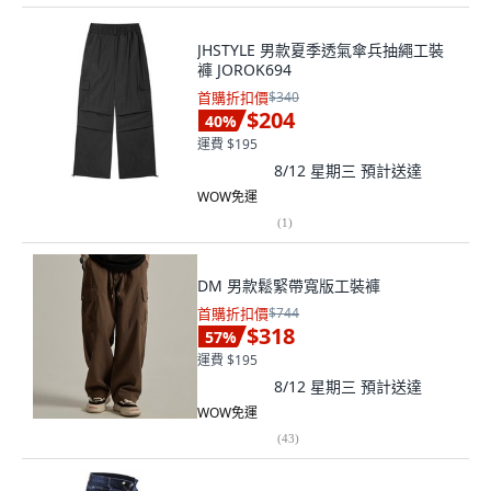
JHSTYLE 男款夏季透氣傘兵抽繩工裝
褲 JOROK694
首購折扣價
$340
$204
40
%
運費 $195
8/12 星期三
預計送達
WOW免運
(
1
)
DM 男款鬆緊帶寬版工裝褲
首購折扣價
$744
$318
57
%
運費 $195
8/12 星期三
預計送達
WOW免運
(
43
)