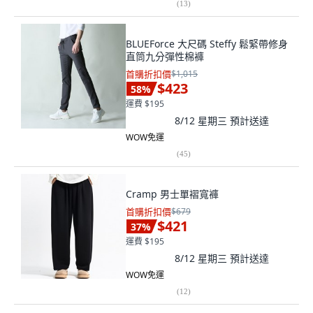
(
13
)
BLUEForce 大尺碼 Steffy 鬆緊帶修身
直筒九分彈性棉褲
首購折扣價
$1,015
$423
58
%
運費 $195
8/12 星期三
預計送達
WOW免運
(
45
)
Cramp 男士單褶寬褲
首購折扣價
$679
$421
37
%
運費 $195
8/12 星期三
預計送達
WOW免運
(
12
)