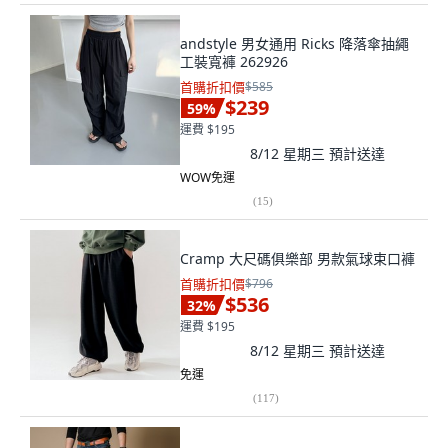
andstyle 男女通用 Ricks 降落傘抽繩
工裝寬褲 262926
首購折扣價
$585
$239
59
%
運費 $195
8/12 星期三
預計送達
WOW免運
(
15
)
Cramp 大尺碼俱樂部 男款氣球束口褲
首購折扣價
$796
$536
32
%
運費 $195
8/12 星期三
預計送達
免運
(
117
)