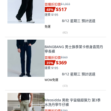
首購折扣價
$1,003
$517
48
%
運費 $195
8/12 星期三
預計送達
免運
(
62
)
BANGBANG 男士換季萊卡修身直筒丹
寧長褲
首購折扣價
$569
$369
35
%
運費 $195
8/12 星期三
預計送達
WOW免運
(
13
)
Meosidda 男款 宇宙級超彈力 第3季
水洗丹寧牛仔褲
首購折扣價
$790