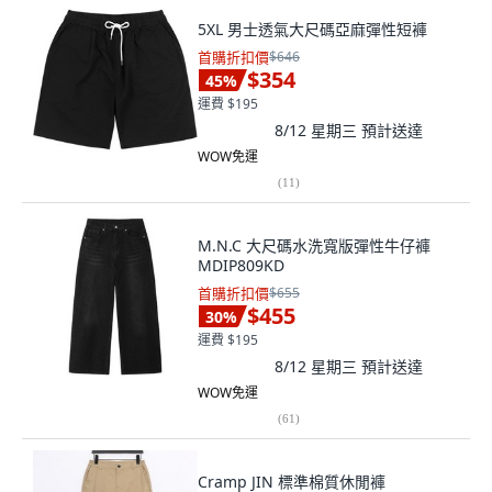
5XL 男士透氣大尺碼亞麻彈性短褲
首購折扣價
$646
$354
45
%
運費 $195
8/12 星期三
預計送達
WOW免運
(
11
)
M.N.C 大尺碼水洗寬版彈性牛仔褲
MDIP809KD
首購折扣價
$655
$455
30
%
運費 $195
8/12 星期三
預計送達
WOW免運
(
61
)
Cramp JIN 標準棉質休閒褲