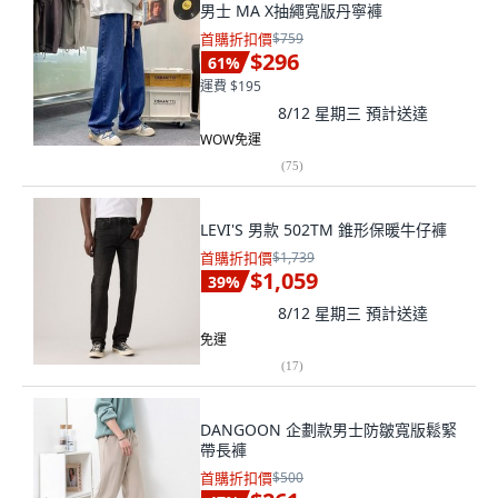
男士 MA X抽繩寬版丹寧褲
首購折扣價
$759
$296
61
%
運費 $195
8/12 星期三
預計送達
WOW免運
(
75
)
LEVI'S 男款 502TM 錐形保暖牛仔褲
首購折扣價
$1,739
$1,059
39
%
8/12 星期三
預計送達
免運
(
17
)
DANGOON 企劃款男士防皺寬版鬆緊
帶長褲
首購折扣價
$500