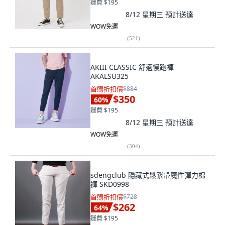
運費 $195
8/12 星期三
預計送達
WOW免運
(
521
)
AKIII CLASSIC 舒適慢跑褲
AKALSU325
首購折扣價
$884
$350
60
%
運費 $195
8/12 星期三
預計送達
WOW免運
(
304
)
sdengclub 隱藏式鬆緊帶魔性彈力棉
褲 SKD0998
首購折扣價
$728
$262
64
%
運費 $195