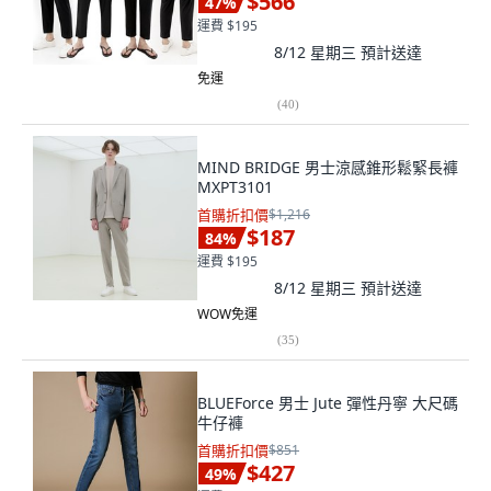
$566
47
%
運費 $195
8/12 星期三
預計送達
免運
(
40
)
MIND BRIDGE 男士涼感錐形鬆緊長褲
MXPT3101
首購折扣價
$1,216
$187
84
%
運費 $195
8/12 星期三
預計送達
WOW免運
(
35
)
BLUEForce 男士 Jute 彈性丹寧 大尺碼
牛仔褲
首購折扣價
$851
$427
49
%