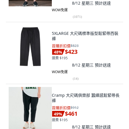
8/12 星期三
預計送達
WOW免運
(
1071
)
5XLARGE 大尺碼標準版型鬆緊帶西裝
褲
首購折扣價
$823
$423
48
%
運費 $195
8/12 星期三
預計送達
WOW免運
(
14
)
Cramp 大尺碼俱樂部 蠶繹感鬆緊帶長
褲
首購折扣價
$912
$461
49
%
運費 $195
8/12 星期三
預計送達