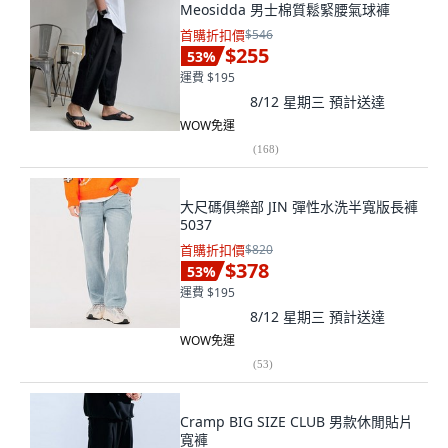
Meosidda 男士棉質鬆緊腰氣球褲
首購折扣價
$546
$255
53
%
運費 $195
8/12 星期三
預計送達
WOW免運
(
168
)
大尺碼俱樂部 JIN 彈性水洗半寬版長褲
5037
首購折扣價
$820
$378
53
%
運費 $195
8/12 星期三
預計送達
WOW免運
(
53
)
Cramp BIG SIZE CLUB 男款休閒貼片
寬褲