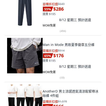
首購折扣價
$649
$286
55
%
運費 $195
8/12 星期三
預計送達
WOW免運
(
494
)
Man in Mode 男款夏季徽章五分褲
首購折扣價
$514
$176
65
%
運費 $195
8/12 星期三
預計送達
WOW免運
(
10
)
AnotherD 男士涼感透氣清涼鬆緊帶冰
絲褲 4件組
首購折扣價
$1,078