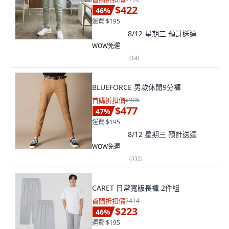
$422
46
%
運費 $195
8/12 星期三
預計送達
WOW免運
(
14
)
BLUEFORCE 男款休閒9分褲
首購折扣價
$905
$477
47
%
運費 $195
8/12 星期三
預計送達
WOW免運
(
332
)
CARET 日常寬版長褲 2件組
首購折扣價
$414
$223
46
%
運費 $195