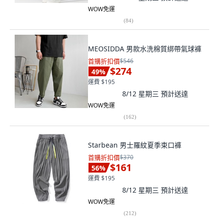
WOW免運
(
84
)
MEOSIDDA 男款水洗棉質綁帶氣球褲
首購折扣價
$546
$274
49
%
運費 $195
8/12 星期三
預計送達
WOW免運
(
162
)
Starbean 男士羅紋夏季束口褲
首購折扣價
$370
$161
56
%
運費 $195
8/12 星期三
預計送達
WOW免運
(
212
)