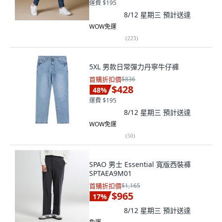
運費 $195
8/12 星期三
預計送達
WOW免運
(
223
)
5XL 男款日常彈力丹寧牛仔褲
首購折扣價
$836
$428
48
%
運費 $195
8/12 星期三
預計送達
WOW免運
(
50
)
SPAO 男士 Essential 寬版西裝褲
SPTAEA9M01
首購折扣價
$1,165
$965
17
%
8/12 星期三
預計送達