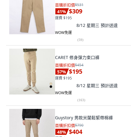
首購折扣價
$531
$309
41
%
運費 $195
8/12 星期三
預計送達
WOW免運
(
59
)
CARET 修身彈力束口褲
首購折扣價
$454
$195
57
%
運費 $195
8/12 星期三
預計送達
WOW免運
(
163
)
Guystory 男款米蘭鬆緊帶棉褲
首購折扣價
$790
$404
48
%