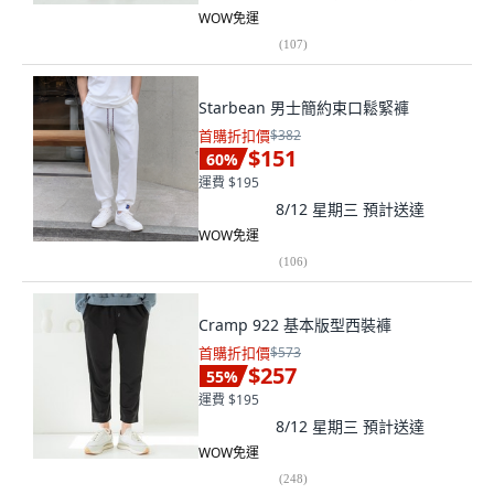
WOW免運
(
107
)
Starbean 男士簡約束口鬆緊褲
首購折扣價
$382
$151
60
%
運費 $195
8/12 星期三
預計送達
WOW免運
(
106
)
Cramp 922 基本版型西裝褲
首購折扣價
$573
$257
55
%
運費 $195
8/12 星期三
預計送達
WOW免運
(
248
)