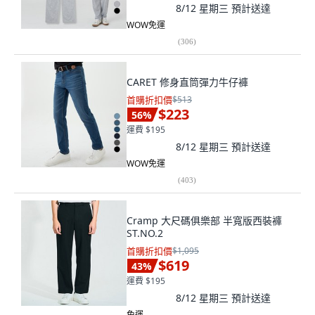
8/12 星期三
預計送達
WOW免運
(
306
)
CARET 修身直筒彈力牛仔褲
首購折扣價
$513
$223
56
%
運費 $195
8/12 星期三
預計送達
WOW免運
(
403
)
Cramp 大尺碼俱樂部 半寬版西裝褲
ST.NO.2
首購折扣價
$1,095
$619
43
%
運費 $195
8/12 星期三
預計送達
免運