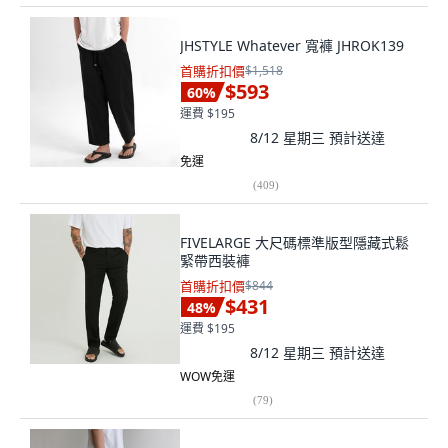
JHSTYLE Whatever 寬褲 JHROK139
首購折扣價
$1,518
$593
60
%
運費 $195
8/12 星期三
預計送達
免運
(
409
)
FIVELARGE 大尺碼標準版型隱藏式鬆
緊帶西裝褲
首購折扣價
$844
$431
48
%
運費 $195
8/12 星期三
預計送達
WOW免運
(
79
)