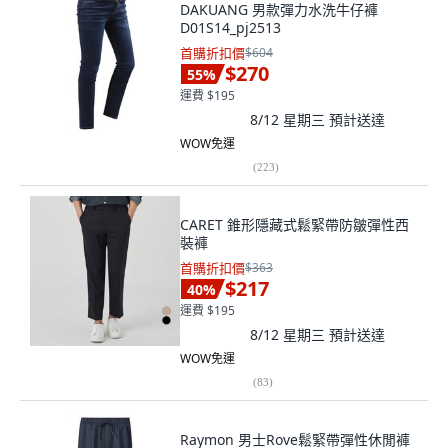
DAKUANG 男款彈力水洗牛仔褲
D01S14_pj2513
首購折扣價
$604
$270
55
%
運費 $195
8/12 星期三
預計送達
WOW免運
(
223
)
CARET 錐形隱藏式鬆緊帶防皺彈性西
裝褲
首購折扣價
$363
$217
40
%
運費 $195
8/12 星期三
預計送達
WOW免運
(
83
)
Raymon 男士Rove鬆緊帶彈性休閒褲