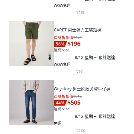
WOW免運
(
1745
)
CARET 男士彈力工裝短褲
首購折扣價
$454
$196
56
%
運費 $195
8/12 星期三
預計送達
WOW免運
(
256
)
Guystory 男士刷紋戈登牛仔褲
首購折扣價
$912
$505
44
%
運費 $195
8/12 星期三
預計送達
免運
(
3515
)