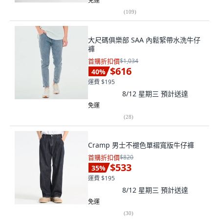
免運
(
109
)
大尺碼俱樂部 SAA 內鬆緊帶水洗牛仔
褲
首購折扣價
$1,034
$616
40
%
運費 $195
8/12 星期三
預計送達
免運
(
28
)
Cramp 男士不褪色單褶寬版牛仔褲
首購折扣價
$820
$533
35
%
運費 $195
8/12 星期三
預計送達
免運
(
30
)