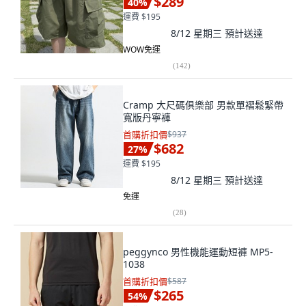
$289
40
%
運費 $195
8/12 星期三
預計送達
WOW免運
(
142
)
Cramp 大尺碼俱樂部 男款單褶鬆緊帶
寬版丹寧褲
首購折扣價
$937
$682
27
%
運費 $195
8/12 星期三
預計送達
免運
(
28
)
peggynco 男性機能運動短褲 MP5-
1038
首購折扣價
$587
$265
54
%