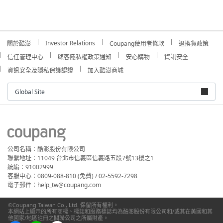
Investor Relations
關於酷澎
Coupang使用者條款
退換貨政策
信任管理中心
顧客隱私權政策通知
安心購物
資訊安全
資訊安全及隱私保護認證
加入酷澎商城
Global Site
公司名稱：酷澎股份有限公司
聯繫地址：11049 台北市信義區信義路五段7號13樓之1
統編：91002999
客服中心：0809-088-810 (免費) / 02-5592-7298
電子郵件：help_tw@coupang.com
©Coupang Taiwan Co., Ltd. 保留所有權利。
本網站上顯示的所有商標、標誌和服務標誌均為酷澎股份有限公司和/或其在美國和其
他國家/地區註冊之關聯公司之所屬財產。