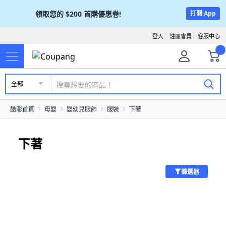
領取您的
$200
首購優惠卷!
打開 App
登入
註冊會員
客服中心
全部
酷澎首頁
母嬰
嬰幼兒服飾
服裝
下著
下著
篩選器