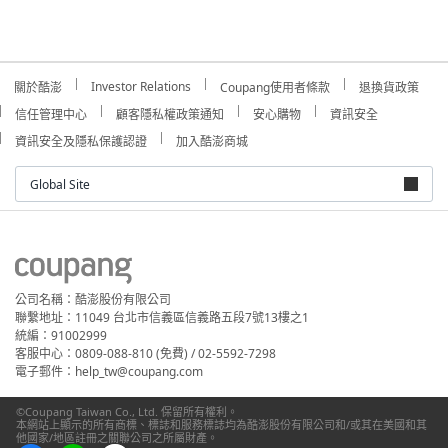
Investor Relations
關於酷澎
Coupang使用者條款
退換貨政策
信任管理中心
顧客隱私權政策通知
安心購物
資訊安全
資訊安全及隱私保護認證
加入酷澎商城
Global Site
公司名稱：酷澎股份有限公司
聯繫地址：11049 台北市信義區信義路五段7號13樓之1
統編：91002999
客服中心：0809-088-810 (免費) / 02-5592-7298
電子郵件：help_tw@coupang.com
©Coupang Taiwan Co., Ltd. 保留所有權利。
本網站上顯示的所有商標、標誌和服務標誌均為酷澎股份有限公司和/或其在美國和其
他國家/地區註冊之關聯公司之所屬財產。