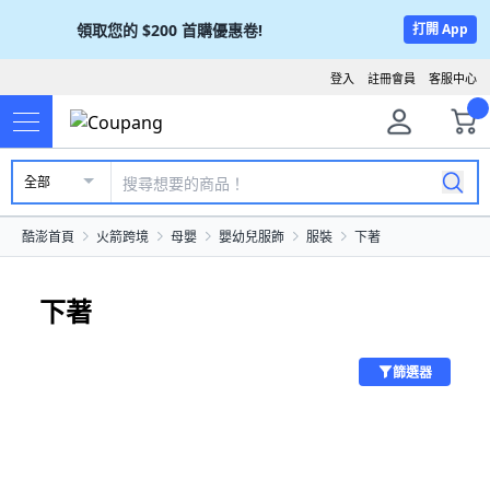
領取您的
$200
首購優惠卷!
打開 App
登入
註冊會員
客服中心
全部
酷澎首頁
火箭跨境
母嬰
嬰幼兒服飾
服裝
下著
下著
篩選器