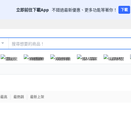
立即前往下載App
不錯過最新優惠、更多功能等著你！
下載
嬰幼兒
保健醫療
美妝保養
個人清潔
玩具休閒
格最高
最熱銷
最新上架