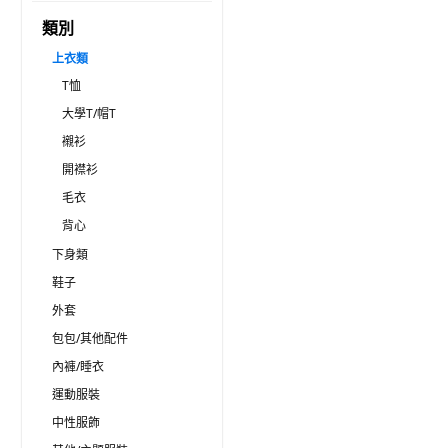
類別
上衣類
T恤
大學T/帽T
襯衫
開襟衫
毛衣
背心
下身類
鞋子
外套
包包/其他配件
內褲/睡衣
運動服裝
中性服飾