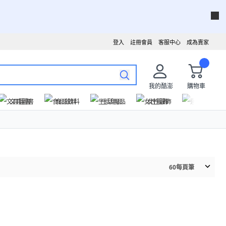
登入
註冊會員
客服中心
成為賣家
我的酷澎
購物車
文具圖書
食品飲料
生活用品
女性服飾
運動戶外
60
每頁筆