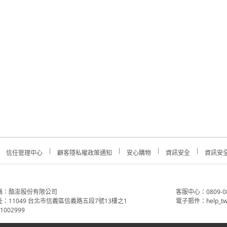
信任管理中心
顧客隱私權政策通知
安心購物
資訊安全
資訊安
稱：酷澎股份有限公司
客服中心：0809-088-
：11049 台北市信義區信義路五段7號13樓之1
電子郵件：help_tw
002999