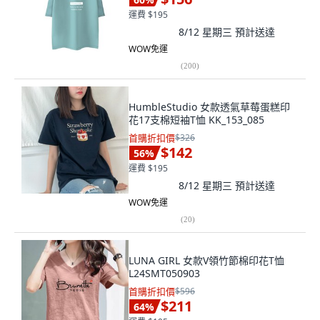
運費 $195
8/12 星期三
預計送達
WOW免運
(
200
)
HumbleStudio 女款透氣草莓蛋糕印
花17支棉短袖T恤 KK_153_085
首購折扣價
$326
$142
56
%
運費 $195
8/12 星期三
預計送達
WOW免運
(
20
)
LUNA GIRL 女款V領竹節棉印花T恤
L24SMT050903
首購折扣價
$596
$211
64
%