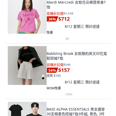
Mardi Mercredi 女款花朵棉質修身T
恤
首購折扣價
$1,128
$712
36
%
8/12 星期三
預計送達
免運
(
8
)
Babbling Brook 女款簡約英文印花寬
鬆短袖T恤
首購折扣價
$346
$157
54
%
運費 $195
8/12 星期三
預計送達
WOW免運
(
109
)
BASE ALPHA ESSENTIALS 男女適穿
30支棉素色短袖T恤3件組, 黑色, 3件