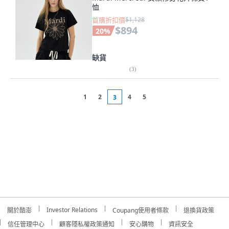
恤
首購折扣價
$1,128
$894
20
%
缺貨
(
3
)
1
2
4
5
3
Investor Relations
關於酷澎
Coupang使用者條款
退換貨政策
信任管理中心
顧客隱私權政策通知
安心購物
資訊安全