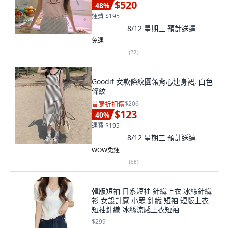
$520
48
%
運費 $195
8/12 星期三
預計送達
免運
(
32
)
Goodif 女款條紋圓領背心連身裙, 白色
條紋
首購折扣價
$206
$123
40
%
運費 $195
8/12 星期三
預計送達
WOW免運
(
58
)
韓版短袖 日系短袖 針織上衣 冰絲針織
衫 女設計感 小眾 針織 短袖 短版上衣
短袖針織 冰絲涼感上衣短袖
$299