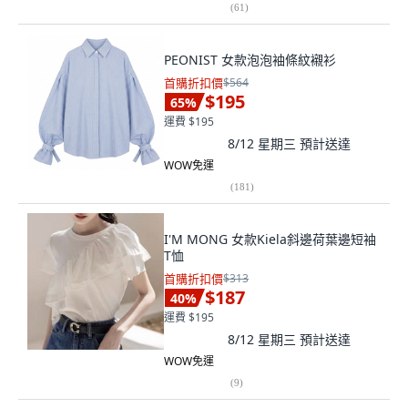
(
61
)
PEONIST 女款泡泡袖條紋襯衫
首購折扣價
$564
$195
65
%
運費 $195
8/12 星期三
預計送達
WOW免運
(
181
)
I'M MONG 女款Kiela斜邊荷葉邊短袖
T恤
首購折扣價
$313
$187
40
%
運費 $195
8/12 星期三
預計送達
WOW免運
(
9
)