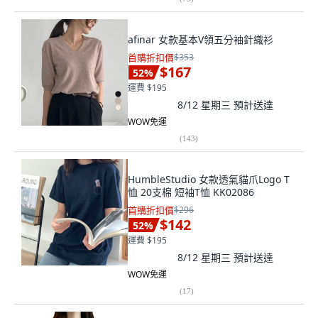
afinar 女款基本V領五分袖針織衫
首購折扣價
$353
$167
52
%
運費 $195
8/12 星期三
預計送達
WOW免運
(
143
)
HumbleStudio 女款透氣貓爪Logo T
恤 20支棉 短袖T恤 KK02086
首購折扣價
$296
$142
52
%
運費 $195
8/12 星期三
預計送達
WOW免運
(
17
)