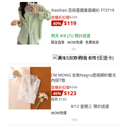
XiaoXiao 百搭基礎素面襯衫 FT3719
首購折扣價
$199
$119
40
%
明天 8/8 (六)
預計送達
酷澎直售 ∙ WOW免運 ∙ 免費退貨
(
4
)
满 $1,500 再省 $75 (王道卡)
I'M MONG 女款Nagru透視網紗層次
內搭T恤
首購折扣價
$206
$123
40
%
運費 $195
8/12 星期三
預計送達
WOW免運
(
42
)