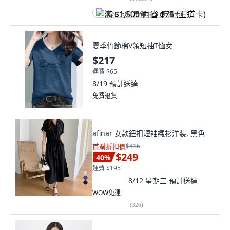
满 $1,500 再省 $75 (王道卡)
夏季竹節棉V領短袖T恤女
$217
運費 $65
8/19
預計送達
免費退貨
afinar 女款鈕扣短袖襯衫洋裝, 黑色
首購折扣價
$416
$249
40
%
運費 $195
8/12 星期三
預計送達
WOW免運
(
326
)