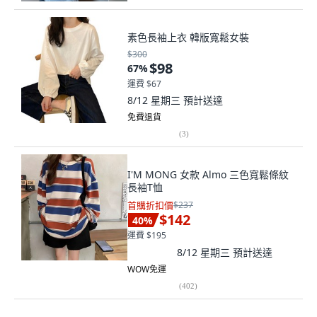
素色長袖上衣 韓版寬鬆女裝
$300
$98
67
%
運費 $67
8/12 星期三
預計送達
免費退貨
(
3
)
I'M MONG 女款 Almo 三色寬鬆條紋
長袖T恤
首購折扣價
$237
$142
40
%
運費 $195
8/12 星期三
預計送達
WOW免運
(
402
)