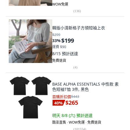
WOW免運
(
136
)
韓版小清新格子方領短袖上衣
$299
$199
33
%
運費 $90
8/15
預計送達
免費退貨
(
4
)
BASE ALPHA ESSENTIALS 中性款 素
色短袖T恤 3件, 黑色
首購折扣價
$443
$265
40
%
明天 8/8 (六)
預計送達
酷澎直售 ∙ WOW免運 ∙ 免費退貨
(
101554
)