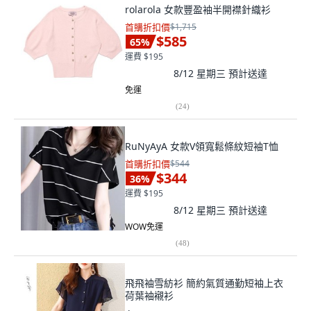
rolarola 女款豐盈袖半開襟針織衫
首購折扣價
$1,715
$585
65
%
運費 $195
8/12 星期三
預計送達
免運
(
24
)
RuNyAyA 女款V領寬鬆條紋短袖T恤
首購折扣價
$544
$344
36
%
運費 $195
8/12 星期三
預計送達
WOW免運
(
48
)
飛飛袖雪紡衫 簡約氣質通勤短袖上衣
荷葉袖襯衫