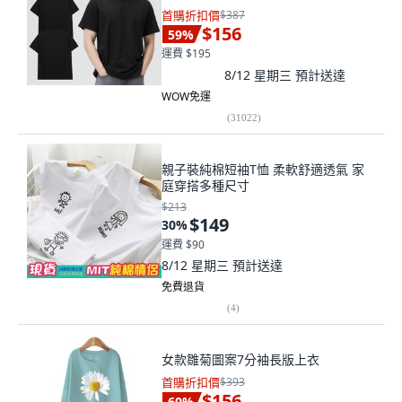
首購折扣價
$387
$156
59
%
運費 $195
8/12 星期三
預計送達
WOW免運
(
31022
)
親子裝純棉短袖T恤 柔軟舒適透氣 家
庭穿搭多種尺寸
$213
$149
30
%
運費 $90
8/12 星期三
預計送達
免費退貨
(
4
)
女款雛菊圖案7分袖長版上衣
首購折扣價
$393
$156
60
%