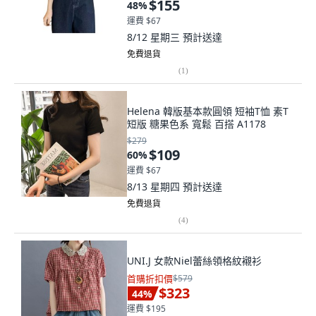
$155
48
%
運費 $67
8/12 星期三
預計送達
免費退貨
(
1
)
Helena 韓版基本款圓領 短袖T恤 素T
短版 糖果色系 寬鬆 百搭 A1178
$279
$109
60
%
運費 $67
8/13 星期四
預計送達
免費退貨
(
4
)
UNI.J 女款Niel蕾絲領格紋襯衫
首購折扣價
$579
$323
44
%
運費 $195