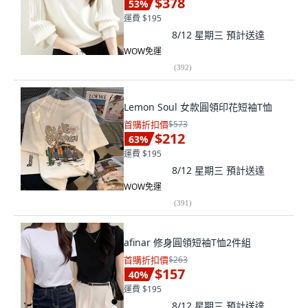
$378
53
%
運費 $195
8/12 星期三
預計送達
WOW免運
(
392
)
Lemon Soul 女款圓領印花短袖T恤
首購折扣價
$573
$212
63
%
運費 $195
8/12 星期三
預計送達
WOW免運
(
391
)
afinar 修身圓領短袖T恤2件組
首購折扣價
$263
$157
40
%
運費 $195
8/12 星期三
預計送達