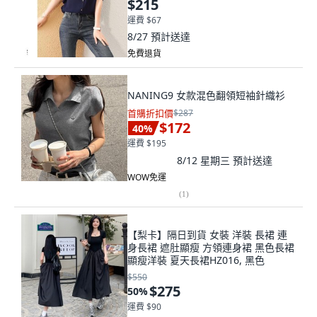
$215
運費 $67
8/27
預計送達
免費退貨
NANING9 女款混色翻領短袖針織衫
首購折扣價
$287
$172
40
%
運費 $195
8/12 星期三
預計送達
WOW免運
(
1
)
【梨卡】隔日到貨 女裝 洋裝 長裙 連
身長裙 遮肚顯瘦 方領連身裙 黑色長裙
顯瘦洋裝 夏天長裙HZ016, 黑色
$550
$275
50
%
運費 $90