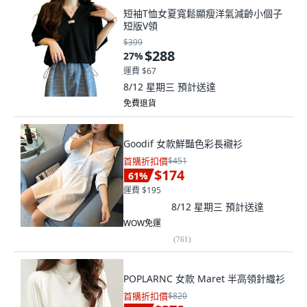
短袖T恤女夏寬鬆顯瘦洋氣減齡小個子
短版V領
$399
$288
27
%
運費 $67
8/12 星期三
預計送達
免費退貨
Goodif 女款鮮豔色彩長襯衫
首購折扣價
$451
$174
61
%
運費 $195
8/12 星期三
預計送達
WOW免運
(
761
)
POPLARNC 女款 Maret 半高領針織衫
首購折扣價
$820