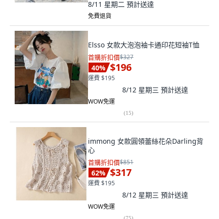
8/11 星期二
預計送達
免費退貨
Elsso 女款大泡泡袖卡通印花短袖T恤
首購折扣價
$327
$196
40
%
運費 $195
8/12 星期三
預計送達
WOW免運
(
15
)
immong 女款圓領蕾絲花朵Darling背
心
首購折扣價
$851
$317
62
%
運費 $195
8/12 星期三
預計送達
WOW免運
(
75
)