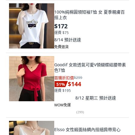
100%純棉圓領短袖T恤 女 夏季親膚百
搭上衣
$172
運費 $75
8/14
預計送達
免費退貨
Goodif 女款透氣可愛V領蝴蝶結腰帶素
色T恤
首購折扣價
$299
$144
51
%
運費 $195
8/12 星期三
預計送達
WOW免運
(
299
)
Elsso 女性緞面絲綢內搭細肩帶背心