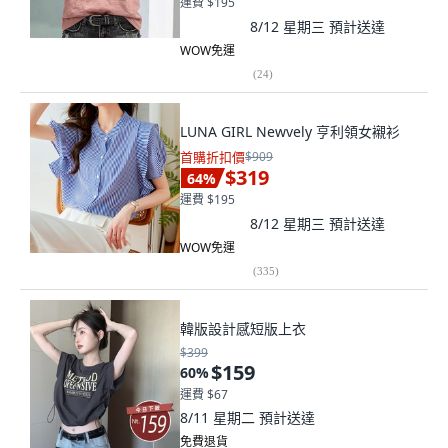
運費 $195
8/12 星期三
預計送達
WOW免運
(
24
)
LUNA GIRL Newvely 亨利領女襯衫
首購折扣價
$909
$319
64
%
運費 $195
8/12 星期三
預計送達
WOW免運
(
335
)
韓版設計感短版上衣
$399
$159
60
%
運費 $67
8/11 星期二
預計送達
免費退貨