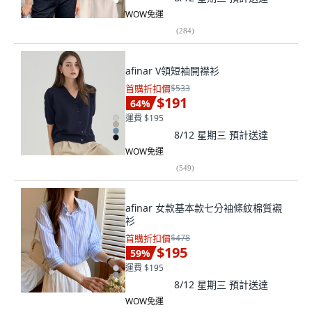
WOW免運
(
284
)
afinar V領短袖開襟衫
首購折扣價
$533
$191
64
%
運費 $195
8/12 星期三
預計送達
WOW免運
(
549
)
afinar 女款基本款七分袖條紋棉質襯
衫
首購折扣價
$478
$195
59
%
運費 $195
8/12 星期三
預計送達
WOW免運