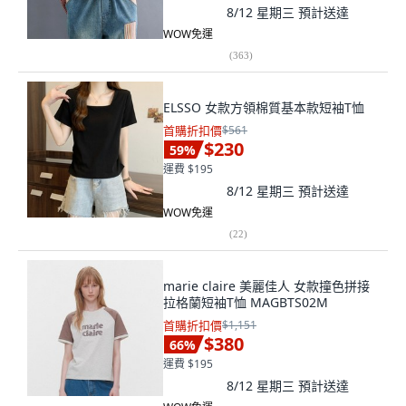
8/12 星期三
預計送達
WOW免運
(
363
)
ELSSO 女款方領棉質基本款短袖T恤
首購折扣價
$561
$230
59
%
運費 $195
8/12 星期三
預計送達
WOW免運
(
22
)
marie claire 美麗佳人 女款撞色拼接
拉格蘭短袖T恤 MAGBTS02M
首購折扣價
$1,151
$380
66
%
運費 $195
8/12 星期三
預計送達