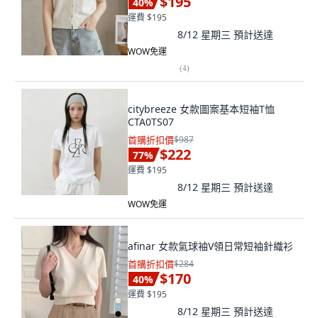
$195
40
%
運費 $195
8/12 星期三
預計送達
WOW免運
(
4
)
citybreeze 女款圖案基本短袖T恤
CTA0TS07
首購折扣價
$987
$222
77
%
運費 $195
8/12 星期三
預計送達
WOW免運
afinar 女款氣球袖V領日常短袖針織衫
首購折扣價
$284
$170
40
%
運費 $195
8/12 星期三
預計送達