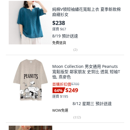
純棉V領短袖繡花寬鬆上衣 夏季新款棉
麻襯衫女
$238
運費 $67
8/19
預計送達
免費退貨
(
2
)
Moon Collection 男女通用 Peanuts
寬鬆版型 鄰家朋友 史努比 透氣 短袖T
恤, 燕麥色
首購折扣價
$700
$249
64
%
運費 $195
8/12 星期三
預計送達
WOW免運
(
112
)