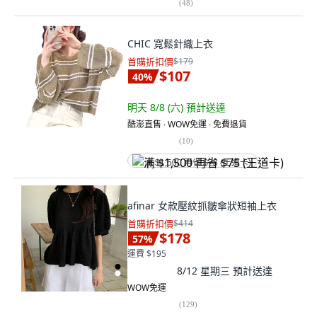
(
48
)
CHIC 寬鬆針織上衣
首購折扣價
$179
$107
40
%
明天 8/8 (六)
預計送達
酷澎直售 ∙ WOW免運 ∙ 免費退貨
(
10
)
满 $1,500 再省 $75 (王道卡)
afinar 女款壓紋抓皺傘狀短袖上衣
首購折扣價
$414
$178
57
%
運費 $195
8/12 星期三
預計送達
WOW免運
(
129
)