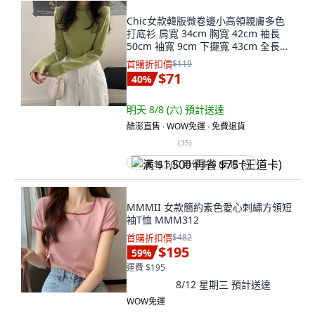
Chic女款韓版微卷邊小高領親膚多色
打底衫 肩寬 34cm 胸寬 42cm 袖長
50cm 袖寬 9cm 下擺寬 43cm 全長
58cm
首購折扣價
$119
$71
40
%
明天 8/8 (六)
預計送達
酷澎直售 ∙ WOW免運 ∙ 免費退貨
(
35
)
满 $1,500 再省 $75 (王道卡)
MMMII 女款簡約素色愛心刺繡方領短
袖T恤 MMM312
首購折扣價
$482
$195
59
%
運費 $195
8/12 星期三
預計送達
WOW免運