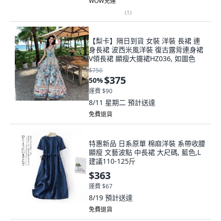
WOW免運
(
1
)
【梨卡】隔日到貨 女裝 洋裝 長裙 連
身長裙 波西米風洋裝 復古露背連身裙
V領長裙 顯瘦大擺裙HZ036, 如圖色
$750
$375
50
%
運費 $90
8/11 星期二
預計送達
免費退貨
特惠新品 日系原單 棉麻洋裝 系帶收腰
顯瘦 文藝波點 中長裙 大尺碼, 藍色,L
建議110-125斤
$363
運費 $67
8/19
預計送達
免費退貨