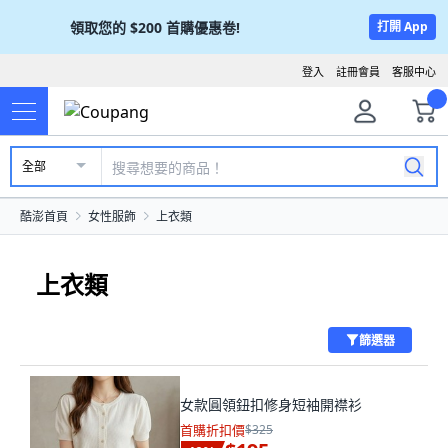
領取您的
$200
首購優惠卷!
打開 App
登入
註冊會員
客服中心
全部
酷澎首頁
女性服飾
上衣類
上衣類
篩選器
女款圓領鈕扣修身短袖開襟衫
首購折扣價
$325