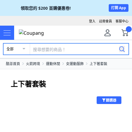
領取您的
$200
首購優惠卷!
打開 App
登入
註冊會員
客服中心
全部
酷澎首頁
火箭跨境
運動休閒
女運動服飾
上下著套裝
上下著套裝
篩選器