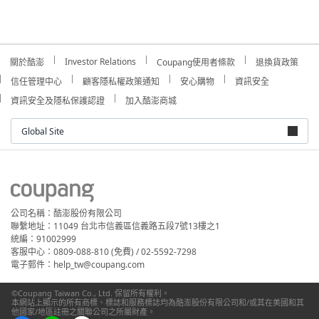
Investor Relations
關於酷澎
Coupang使用者條款
退換貨政策
信任管理中心
顧客隱私權政策通知
安心購物
資訊安全
資訊安全及隱私保護認證
加入酷澎商城
Global Site
公司名稱：酷澎股份有限公司
聯繫地址：11049 台北市信義區信義路五段7號13樓之1
統編：91002999
客服中心：0809-088-810 (免費) / 02-5592-7298
電子郵件：help_tw@coupang.com
©Coupang Taiwan Co., Ltd. 保留所有權利。
本網站上顯示的所有商標、標誌和服務標誌均為酷澎股份有限公司和/或其在美國和其
他國家/地區註冊之關聯公司之所屬財產。