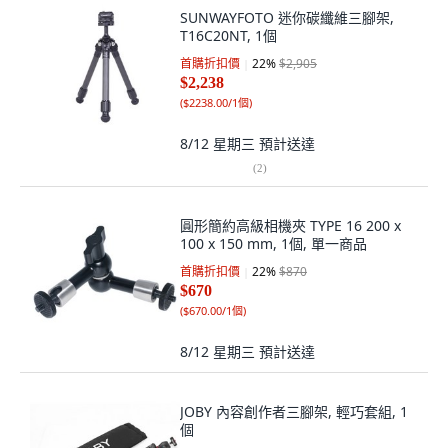
SUNWAYFOTO 迷你碳纖維三腳架,
T16C20NT, 1個
首購折扣價
22
%
$2,905
$2,238
(
$2238.00/1個
)
8/12 星期三
預計送達
(
2
)
圓形簡約高級相機夾 TYPE 16 200 x
100 x 150 mm, 1個, 單一商品
首購折扣價
22
%
$870
$670
(
$670.00/1個
)
8/12 星期三
預計送達
JOBY 內容創作者三腳架, 輕巧套組, 1
個