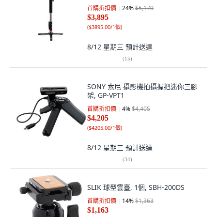
首購折扣價
24
%
$5,170
$3,895
(
$3895.00/1個
)
8/12 星期三
預計送達
(
15
)
SONY 索尼 攝影機拍攝握把迷你三腳
架, GP-VPT1
首購折扣價
4
%
$4,405
$4,205
(
$4205.00/1個
)
8/12 星期三
預計送達
(
34
)
SLIK 球型雲臺, 1個, SBH-200DS
首購折扣價
14
%
$1,363
$1,163