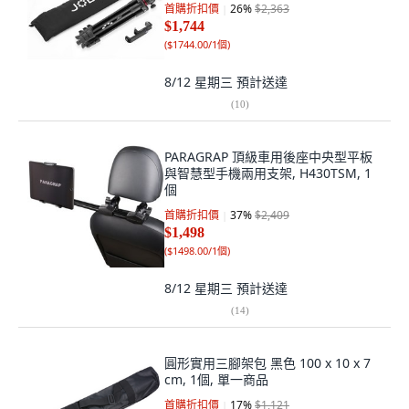
首購折扣價
26
%
$2,363
$1,744
(
$1744.00/1個
)
8/12 星期三
預計送達
(
10
)
PARAGRAP 頂級車用後座中央型平板
與智慧型手機兩用支架, H430TSM, 1
個
首購折扣價
37
%
$2,409
$1,498
(
$1498.00/1個
)
8/12 星期三
預計送達
(
14
)
圓形實用三腳架包 黑色 100 x 10 x 7
cm, 1個, 單一商品
首購折扣價
17
%
$1,121