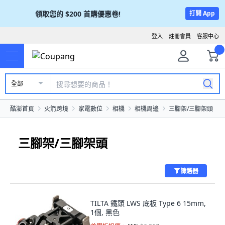
領取您的
$200
首購優惠卷!
打開 App
登入
註冊會員
客服中心
全部
酷澎首頁
火箭跨境
家電數位
相機
相機周邊
三腳架/三腳架頭
三腳架/三腳架頭
篩選器
TILTA 鐵頭 LWS 底板 Type 6 15mm,
1個, 黑色