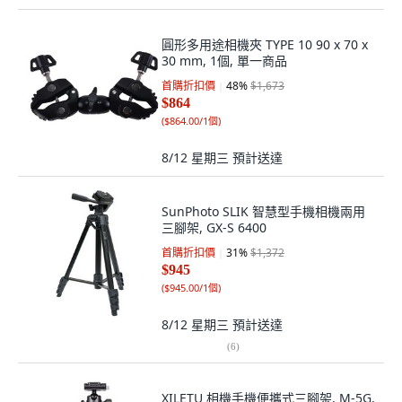
圓形多用途相機夾 TYPE 10 90 x 70 x
30 mm, 1個, 單一商品
首購折扣價
48
%
$1,673
$864
(
$864.00/1個
)
8/12 星期三
預計送達
SunPhoto SLIK 智慧型手機相機兩用
三腳架, GX-S 6400
首購折扣價
31
%
$1,372
$945
(
$945.00/1個
)
8/12 星期三
預計送達
(
6
)
XILETU 相機手機便攜式三腳架, M-5G,