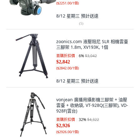
(
$2251.00/1個
)
8/12 星期三
預計送達
(
5
)
zoonics.com 液壓阻尼 SLR 相機雲臺
三腳架 1.8m, XV193K, 1個
首購折扣價
6
%
$3,042
$2,842
(
$2842.00/1個
)
8/12 星期三
預計送達
vonjean 廣播用攝影機三腳架 + 油壓
雲臺 + 收納袋, VT-928Q(三腳架), VD-
928F(雲台)
首購折扣價
32
%
$4,322
$2,926
(
$2926.00/1個
)