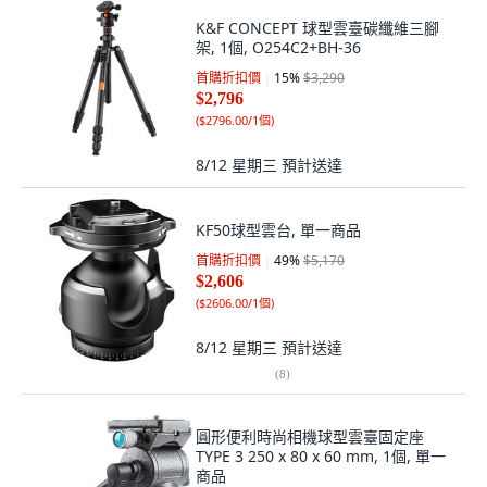
K&F CONCEPT 球型雲臺碳纖維三腳
架, 1個, O254C2+BH-36
首購折扣價
15
%
$3,290
$2,796
(
$2796.00/1個
)
8/12 星期三
預計送達
KF50球型雲台, 單一商品
首購折扣價
49
%
$5,170
$2,606
(
$2606.00/1個
)
8/12 星期三
預計送達
(
8
)
圓形便利時尚相機球型雲臺固定座
TYPE 3 250 x 80 x 60 mm, 1個, 單一
商品