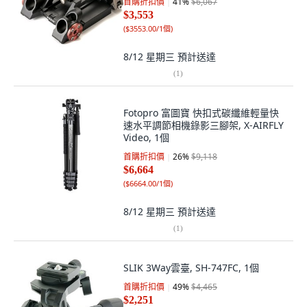
首購折扣價
41
%
$6,067
$3,553
(
$3553.00/1個
)
8/12 星期三
預計送達
(
1
)
Fotopro 富圖寶 快扣式碳纖維輕量快
速水平調節相機錄影三腳架, X-AIRFLY
Video, 1個
首購折扣價
26
%
$9,118
$6,664
(
$6664.00/1個
)
8/12 星期三
預計送達
(
1
)
SLIK 3Way雲臺, SH-747FC, 1個
首購折扣價
49
%
$4,465
$2,251