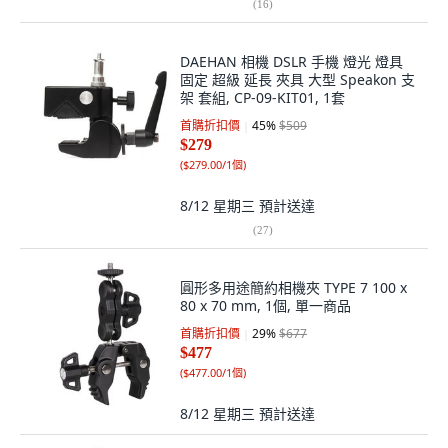
(
16
)
DAEHAN 相機 DSLR 手機 燈光 燈具
固定 超級 延長 夾具 大型 Speakon 支
架 套組, CP-09-KIT01, 1套
首購折扣價
45
%
$509
$279
(
$279.00/1個
)
8/12 星期三
預計送達
(
27
)
圓形多用途簡約相機夾 TYPE 7 100 x
80 x 70 mm, 1個, 單一商品
首購折扣價
29
%
$677
$477
(
$477.00/1個
)
8/12 星期三
預計送達