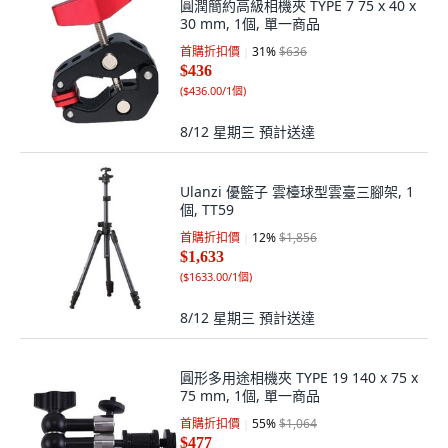
圓潤簡約高級相機夾 TYPE 7 75 x 40 x
30 mm, 1個, 單一商品
首購折扣價
31
%
$636
$436
(
$436.00/1個
)
8/12 星期三
預計送達
Ulanzi 優籃子 雲檯球型雲臺三腳架, 1
個, TT59
首購折扣價
12
%
$1,856
$1,633
(
$1633.00/1個
)
8/12 星期三
預計送達
圓形多用途相機夾 TYPE 19 140 x 75 x
75 mm, 1個, 單一商品
首購折扣價
55
%
$1,064
$477