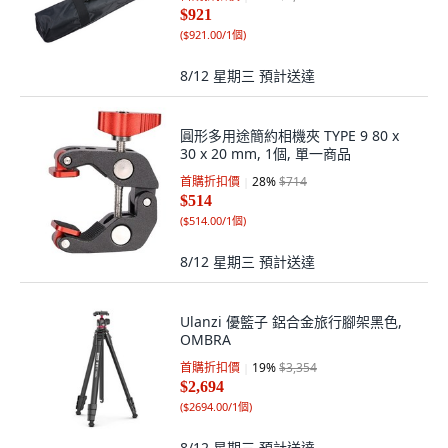
$921
(
$921.00/1個
)
8/12 星期三
預計送達
圓形多用途簡約相機夾 TYPE 9 80 x
30 x 20 mm, 1個, 單一商品
首購折扣價
28
%
$714
$514
(
$514.00/1個
)
8/12 星期三
預計送達
Ulanzi 優籃子 鋁合金旅行腳架黑色,
OMBRA
首購折扣價
19
%
$3,354
$2,694
(
$2694.00/1個
)
8/12 星期三
預計送達