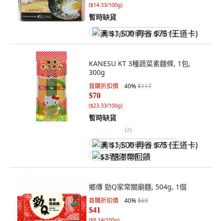
(
$14.33/100g
)
暫時缺貨
满 $1,500 再省 $75 (王道卡)
KANESU KT 3種蔬菜素麵條, 1包,
300g
首購折扣價
40
%
$117
$70
(
$23.33/100g
)
暫時缺貨
(
2
)
满 $1,500 再省 $75 (王道卡)
$3 酷澎幣回饋
鄉傳 勁Q家常關廟麵, 504g, 1個
首購折扣價
40
%
$69
$41
(
$8.14/100g
)