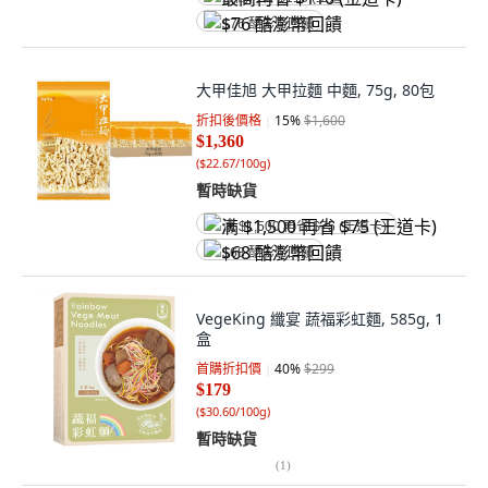
$76 酷澎幣回饋
大甲佳旭 大甲拉麵 中麵, 75g, 80包
折扣後價格
15
%
$1,600
$1,360
(
$22.67/100g
)
暫時缺貨
满 $1,500 再省 $75 (王道卡)
$68 酷澎幣回饋
VegeKing 纖宴 蔬福彩虹麵, 585g, 1
盒
首購折扣價
40
%
$299
$179
(
$30.60/100g
)
暫時缺貨
(
1
)