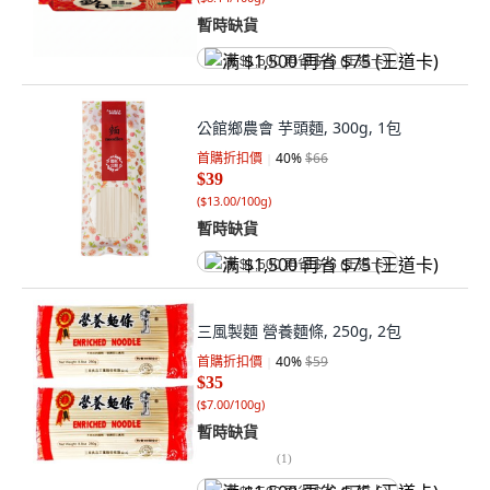
暫時缺貨
满 $1,500 再省 $75 (王道卡)
公館鄉農會 芋頭麵, 300g, 1包
首購折扣價
40
%
$66
$39
(
$13.00/100g
)
暫時缺貨
满 $1,500 再省 $75 (王道卡)
三風製麵 營養麵條, 250g, 2包
首購折扣價
40
%
$59
$35
(
$7.00/100g
)
暫時缺貨
(
1
)