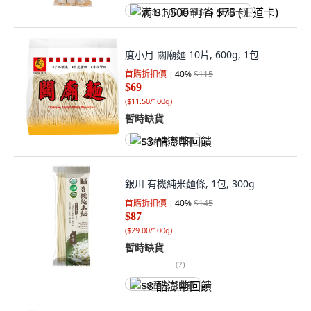
满 $1,500 再省 $75 (王道卡)
度小月 關廟麵 10片, 600g, 1包
首購折扣價
40
%
$115
$69
(
$11.50/100g
)
暫時缺貨
$3 酷澎幣回饋
銀川 有機純米麵條, 1包, 300g
首購折扣價
40
%
$145
$87
(
$29.00/100g
)
暫時缺貨
(
2
)
$8 酷澎幣回饋