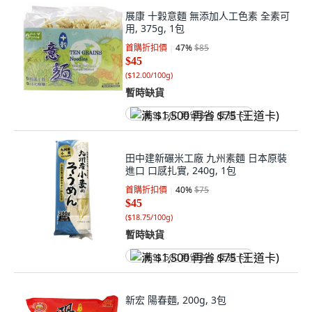
展康 十穀意麵 無添加人工色素 全素可
用, 375g, 1包
首購折扣價
47
%
$85
$45
(
$12.00/100g
)
暫時缺貨
满 $1,500 再省 $75 (王道卡)
田中建新碾米工廠 九州素麵 日本原裝
進口 口感扎實, 240g, 1包
首購折扣價
40
%
$75
$45
(
$18.75/100g
)
暫時缺貨
满 $1,500 再省 $75 (王道卡)
新宏 陽春麵, 200g, 3包