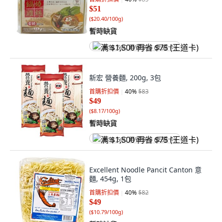
$51
(
$20.40/100g
)
暫時缺貨
满 $1,500 再省 $75 (王道卡)
新宏 營養麵, 200g, 3包
首購折扣價
40
%
$83
$49
(
$8.17/100g
)
暫時缺貨
满 $1,500 再省 $75 (王道卡)
Excellent Noodle Pancit Canton 意
麵, 454g, 1包
首購折扣價
40
%
$82
$49
(
$10.79/100g
)