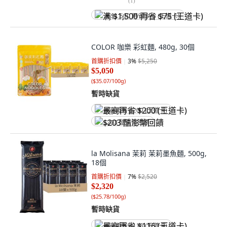
(
1
)
满 $1,500 再省 $75 (王道卡)
COLOR 咖樂 彩虹麵, 480g, 30個
首購折扣價
3
%
$5,250
$5,050
(
$35.07/100g
)
暫時缺貨
最高再省 $200 (王道卡)
$203 酷澎幣回饋
la Molisana 茉莉 茉莉墨魚麵, 500g,
18個
首購折扣價
7
%
$2,520
$2,320
(
$25.78/100g
)
暫時缺貨
最高再省 $116 (王道卡)