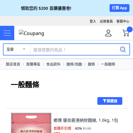
領取您的
$200
首購優惠卷!
打開 App
登入
註冊會員
客服中心
全部
酷澎首頁
首購專區
食品飲料
麵條/泡麵
麵條
一般麵條
一般麵條
篩選器
鄉傳 優良鹿港納財麵線, 1.6kg, 1包
首購折扣價
40
%
$130