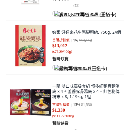
(
53
)
满 $1,500 再省 $75 (王道卡)
娘家 好運來花生豬腳麵線, 750g, 24個
首購折扣價
1
%
$14,112
$13,912
(
$77.29/100g
)
暫時缺貨
最高再省 $200 (王道卡)
一蘭 雙口味高級套組 博多細麵直麵湯
底 x 4 + 釜醬豚骨湯底 x 4 + 紅色秘傳
粉末 x 8, 1.19kg, 1組
首購折扣價
13
%
$1,530
$1,330
(
$111.77/100g
)
暫時缺貨