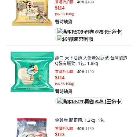
首購折扣價
40
%
$190
$114
(
$6.33/100g
)
暫時缺貨
满 $1,500 再省 $75 (王道卡)
$9 酷澎幣回饋
龍口 天下油麵 大份量家庭號 台灣製造
Q彈有嚼勁, 1包, 1.8kg
首購折扣價
40
%
$190
$114
(
$6.33/100g
)
暫時缺貨
满 $1,500 再省 $75 (王道卡)
金雞牌 關廟麵, 1.2kg, 1包
首購折扣價
40
%
$189
$113