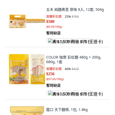
五木 純麵煮意 原味 8入, 12套, 504g
首購折扣價
25
%
$780
$580
(
$9.59/100g
)
暫時缺貨
满 $1,500 再省 $75 (王道卡)
COLOR 咖樂 彩虹麵 480g + 200g,
680g, 1套
首購折扣價
40
%
$428
$256
(
$37.65/100g
)
暫時缺貨
满 $1,500 再省 $75 (王道卡)
龍口 天下麵條, 1包, 1.8kg