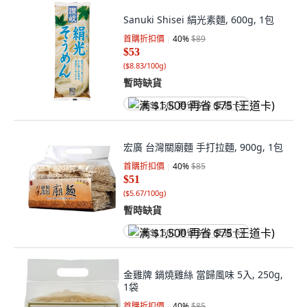
Sanuki Shisei 絹光素麵, 600g, 1包
首購折扣價
40
%
$89
$53
(
$8.83/100g
)
暫時缺貨
满 $1,500 再省 $75 (王道卡)
宏廣 台灣關廟麵 手打拉麵, 900g, 1包
首購折扣價
40
%
$85
$51
(
$5.67/100g
)
暫時缺貨
满 $1,500 再省 $75 (王道卡)
金雞牌 鍋燒雞絲 當歸風味 5入, 250g,
1袋
首購折扣價
40
%
$85