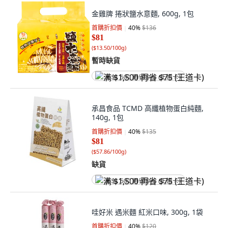
金雞牌 捲狀鹽水意麵, 600g, 1包
首購折扣價
40
%
$136
$81
(
$13.50/100g
)
暫時缺貨
满 $1,500 再省 $75 (王道卡)
承昌食品 TCMD 高纖植物蛋白純麵,
140g, 1包
首購折扣價
40
%
$135
$81
(
$57.86/100g
)
缺貨
满 $1,500 再省 $75 (王道卡)
哇好米 遇米麵 紅米口味, 300g, 1袋
首購折扣價
40
%
$120