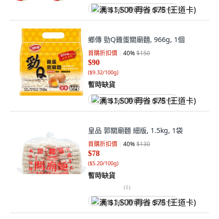
满 $1,500 再省 $75 (王道卡)
鄉傳 勁Q雞蛋關廟麵, 966g, 1個
首購折扣價
40
%
$150
$90
(
$9.32/100g
)
暫時缺貨
满 $1,500 再省 $75 (王道卡)
皇品 郭關廟麵 細版, 1.5kg, 1袋
首購折扣價
40
%
$130
$78
(
$5.20/100g
)
暫時缺貨
(
1
)
满 $1,500 再省 $75 (王道卡)