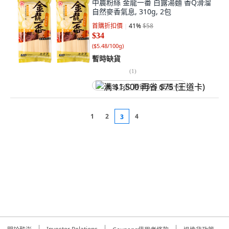
中農粉絲 金龍一番 白露湯麵 香Q滑溜
自然麥香氣息, 310g, 2包
首購折扣價
41
%
$58
$34
(
$5.48/100g
)
暫時缺貨
(
1
)
满 $1,500 再省 $75 (王道卡)
1
2
4
3