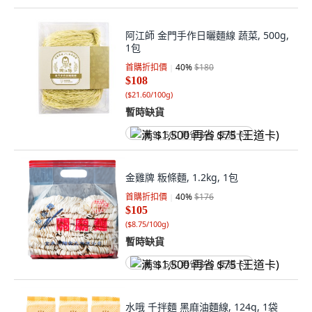
阿江師 金門手作日曬麵線 蔬菜, 500g,
1包
首購折扣價
40
%
$180
$108
(
$21.60/100g
)
暫時缺貨
满 $1,500 再省 $75 (王道卡)
金雞牌 粄條麵, 1.2kg, 1包
首購折扣價
40
%
$176
$105
(
$8.75/100g
)
暫時缺貨
满 $1,500 再省 $75 (王道卡)
水哦 千拌麵 黑麻油麵線, 124g, 1袋