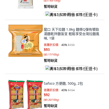
(
$37.60/100g
)
暫時缺貨
满 $1,500 再省 $75 (王道卡)
龍口 天下拉麵 1.8kg 麵條Q彈有嚼勁
湯麵乾拌麵皆宜 輕鬆享受台灣拉麵風
味, 1袋
首購折扣價
40
%
$155
$93
(
$5.17/100g
)
暫時缺貨
满 $1,500 再省 $75 (王道卡)
Safoco 方便麵, 500g, 2包
首購折扣價
40
%
$154
$92
(
$9.20/100g
)
暫時缺貨