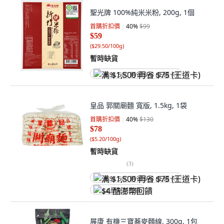
聖光牌 100%純米米粉, 200g, 1個
首購折扣價
40
%
$99
$59
(
$29.50/100g
)
暫時缺貨
满 $1,500 再省 $75 (王道卡)
皇品 郭關廟麵 寬版, 1.5kg, 1袋
首購折扣價
40
%
$130
$78
(
$5.20/100g
)
暫時缺貨
(
3
)
满 $1,500 再省 $75 (王道卡)
$4 酷澎幣回饋
展康 有機三寶蕎麥麵線, 300g, 1包