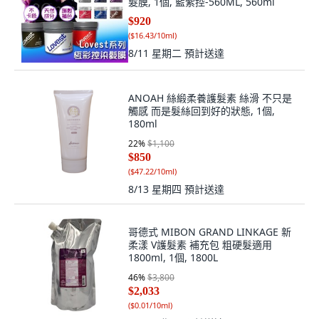
髮膜, 1個, 藍紫控-560ML, 560ml
$920
(
$16.43/10ml
)
8/11 星期二
預計送達
ANOAH 絲緞柔養護髮素 絲滑 不只是
觸感 而是髮絲回到好的狀態, 1個,
180ml
22
%
$1,100
$850
(
$47.22/10ml
)
8/13 星期四
預計送達
哥德式 MIBON GRAND LINKAGE 新
柔漾 V護髮素 補充包 粗硬髮適用
1800ml, 1個, 1800L
46
%
$3,800
$2,033
(
$0.01/10ml
)