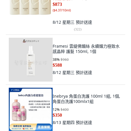
$873
(
$4.37/10ml
)
8/12 星期三
預計送達
(
322
)
Framesi 雲緹佛媚絲 永續媚力極致水
感晶粹 護髮 150ml, 1個
38
%
$960
$588
8/12 星期三
預計送達
Inebrya 角蛋白洗護 100ml 1組, 1個,
角蛋白洗護100mlx1組
12
%
$400
$350
8/13 星期四
預計送達