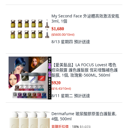
My Second Face 外泌體高效激活安瓶
3ml, 1個
$1,680
(
$5600.00/10ml
)
8/13 星期四
預計送達
【愛美髮品】LA FOCUS Lovest 嗜色
控染靚露 護色護髮膜 恆彩增豔補色護
髮膜, 1個, 玫瑰紫-560ML, 560ml
$920
(
$16.43/10ml
)
8/11 星期二
預計送達
Dermafume 玻尿酸膠原蛋白護髮素,
4個, 500ml
首購折扣價
18
%
$1,073