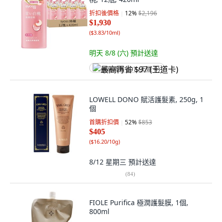
折扣後價格
12
%
$2,196
$1,930
(
$3.83/10ml
)
明天 8/8 (六)
預計送達
最高再省 $97 (王道卡)
LOWELL DONO 賦活護髮素, 250g, 1
個
首購折扣價
52
%
$853
$405
(
$16.20/10g
)
8/12 星期三
預計送達
(
84
)
FIOLE Purifica 極潤護髮膜, 1個,
800ml