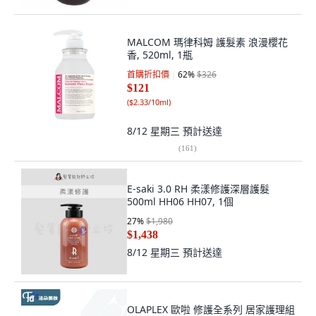
MALCOM 瑪律科姆 護髮素 浪漫櫻花
香, 520ml, 1瓶
首購折扣價
62
%
$326
$121
(
$2.33/10ml
)
8/12 星期三
預計送達
(
161
)
E-saki 3.0 RH 柔漾修護深層護髮
500ml HH06 HH07, 1個
27
%
$1,980
$1,438
8/12 星期三
預計送達
OLAPLEX 歐啦 修護全系列 居家護理組