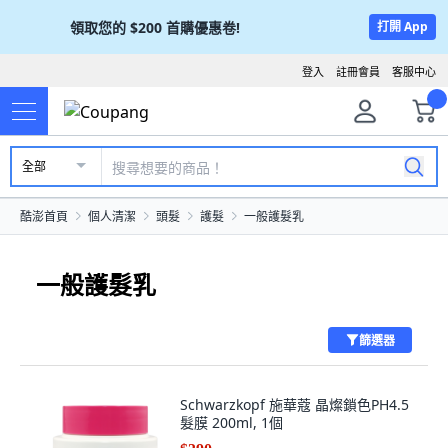
領取您的
$200
首購優惠卷!
打開 App
登入
註冊會員
客服中心
全部
酷澎首頁
個人清潔
頭髮
護髮
一般護髮乳
一般護髮乳
篩選器
Schwarzkopf 施華蔻 晶燦鎖色PH4.5
髮膜 200ml, 1個