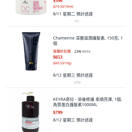
$390
(
$19.50/10ml
)
8/11 星期二
預計送達
(
1
)
Chamenne 深層滋潤護髮素, 150克, 1
個
首購折扣價
23
%
$853
$653
(
$43.53/10g
)
8/12 星期三
預計送達
(
23
)
KEYRA奇拉 - 染後修護 柔順亮澤, 1個,
角質蛋白護髮素1000ML
$799
8/12 星期三
預計送達