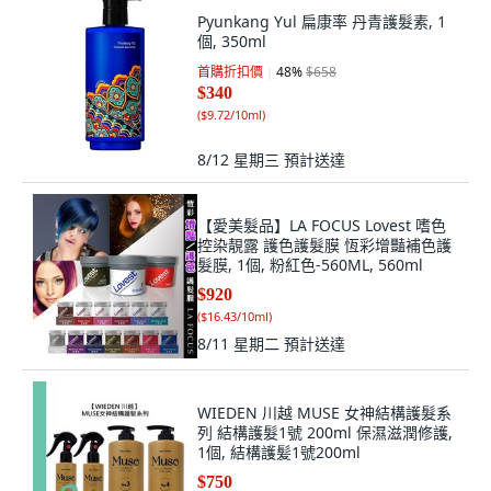
Pyunkang Yul 扁康率 丹青護髮素, 1
個, 350ml
首購折扣價
48
%
$658
$340
(
$9.72/10ml
)
8/12 星期三
預計送達
【愛美髮品】LA FOCUS Lovest 嗜色
控染靚露 護色護髮膜 恆彩增豔補色護
髮膜, 1個, 粉紅色-560ML, 560ml
$920
(
$16.43/10ml
)
8/11 星期二
預計送達
WIEDEN 川越 MUSE 女神結構護髮系
列 結構護髮1號 200ml 保濕滋潤修護,
1個, 結構護髪1號200ml
$750