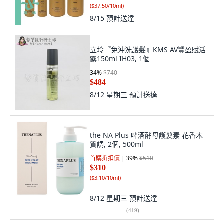
(
$37.50/10ml
)
8/15
預計送達
立坽『免沖洗護髮』KMS AV豐盈賦活
露150ml IH03, 1個
34
%
$740
$484
8/12 星期三
預計送達
the NA Plus 啤酒酵母護髮素 花香木
質調, 2個, 500ml
首購折扣價
39
%
$510
$310
(
$3.10/10ml
)
8/12 星期三
預計送達
(
419
)