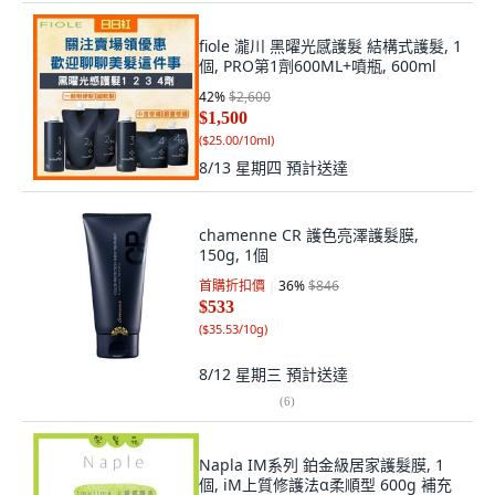
fiole 瀧川 黑曜光感護髮 結構式護髮, 1
個, PRO第1劑600ML+噴瓶, 600ml
42
%
$2,600
$1,500
(
$25.00/10ml
)
8/13 星期四
預計送達
chamenne CR 護色亮澤護髮膜,
150g, 1個
首購折扣價
36
%
$846
$533
(
$35.53/10g
)
8/12 星期三
預計送達
(
6
)
Napla IM系列 鉑金級居家護髮膜, 1
個, iM上質修護法α柔順型 600g 補充