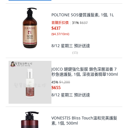
POLTONE SOS優質護髮素, 1個, 1L
首購折扣價
31
%
$637
$437
(
$4.37/10ml
)
8/12 星期三
預計送達
(
15
)
JOICO 鏈鍵強化髮膜 鎖色深層滋養 7
秒急速護髮, 1個, 深夜滋養精華100ml
45
%
$1,200
$655
8/12 星期三
預計送達
VONESTIS Bliss Touch溫和完美護髮
素, 1個, 500ml