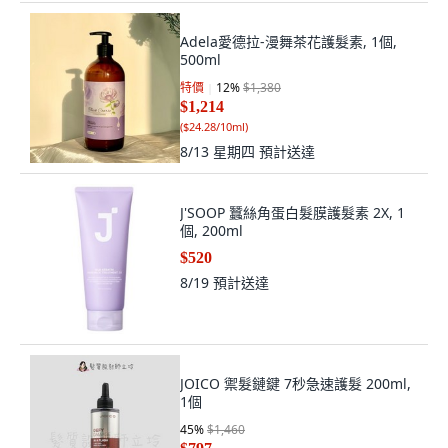
Adela愛德拉-漫舞茶花護髮素, 1個,
500ml
特價
12
%
$1,380
$1,214
(
$24.28/10ml
)
8/13 星期四
預計送達
J'SOOP 蠶絲角蛋白髮膜護髮素 2X, 1
個, 200ml
$520
8/19
預計送達
JOICO 禦髮鏈鍵 7秒急速護髮 200ml,
1個
45
%
$1,460