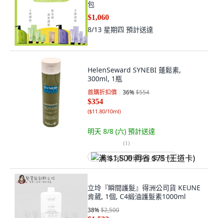
包
$1,060
8/13 星期四
預計送達
HelenSeward SYNEBI 蓬鬆素,
300ml, 1瓶
首購折扣價
36
%
$554
$354
(
$11.80/10ml
)
明天 8/8 (六)
預計送達
(
1
)
满 $1,500 再省 $75 (王道卡)
立坽『瞬間護髮』得洲公司貨 KEUNE
肯葳, 1個, C4緞油護髮素1000ml
38
%
$2,500