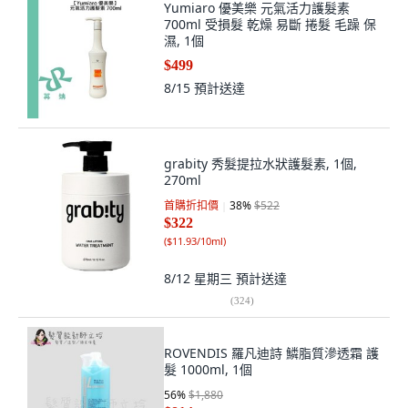
Yumiaro 優美樂 元氣活力護髮素
700ml 受損髮 乾燥 易斷 捲髮 毛躁 保
濕, 1個
$499
8/15
預計送達
grabity 秀髮提拉水狀護髮素, 1個,
270ml
首購折扣價
38
%
$522
$322
(
$11.93/10ml
)
8/12 星期三
預計送達
(
324
)
ROVENDIS 羅凡迪詩 鱗脂質滲透霜 護
髮 1000ml, 1個
56
%
$1,880