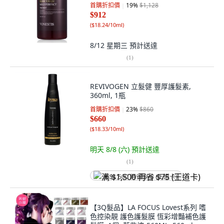
首購折扣價
19
%
$1,128
$912
(
$18.24/10ml
)
8/12 星期三
預計送達
(
1
)
REVIVOGEN 立髮健 豐厚護髮素,
360ml, 1瓶
首購折扣價
23
%
$860
$660
(
$18.33/10ml
)
明天 8/8 (六)
預計送達
(
1
)
满 $1,500 再省 $75 (王道卡)
【3Q髮品】LA FOCUS Lovest系列 嗜
色控染靚 護色護髮膜 恆彩增豔補色護