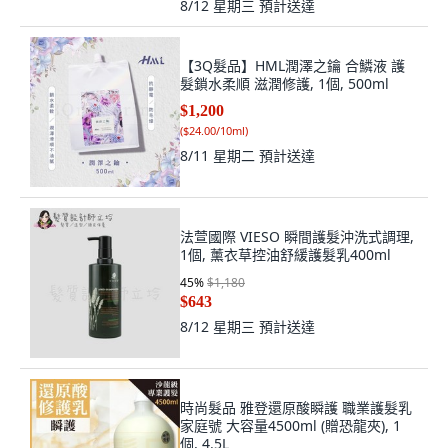
8/12 星期三
預計送達
【3Q髮品】HML潤澤之鑰 合鱗液 護
髮鎖水柔順 滋潤修護, 1個, 500ml
$1,200
(
$24.00/10ml
)
8/11 星期二
預計送達
法萱國際 VIESO 瞬間護髮沖洗式調理,
1個, 薰衣草控油舒緩護髮乳400ml
45
%
$1,180
$643
8/12 星期三
預計送達
時尚髮品 雅登還原酸瞬護 職業護髮乳
家庭號 大容量4500ml (贈恐龍夾), 1
個, 4.5L