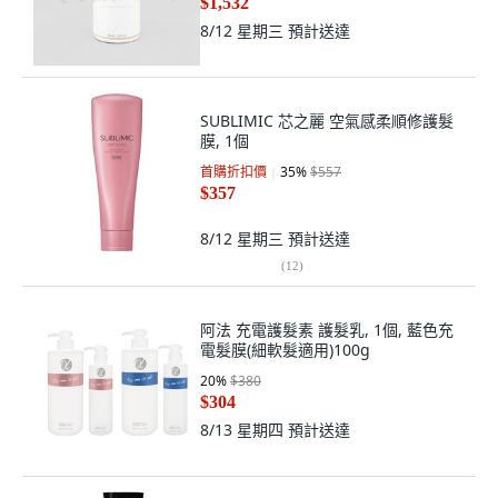
$1,532
8/12 星期三
預計送達
SUBLIMIC 芯之麗 空氣感柔順修護髮
膜, 1個
首購折扣價
35
%
$557
$357
8/12 星期三
預計送達
(
12
)
阿法 充電護髮素 護髮乳, 1個, 藍色充
電髮膜(細軟髮適用)100g
20
%
$380
$304
8/13 星期四
預計送達