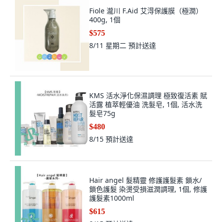
Fiole 瀧川 F.Aid 艾淂保護膜（極潤）
400g, 1個
$575
8/11 星期二
預計送達
KMS 活水淨化保濕調理 極致復活素 賦
活露 植萃輕優油 洗髮皂, 1個, 活水洗
髮皂75g
$480
8/15
預計送達
Hair angel 髮精靈 修護護髮素 鎖水/
鎖色護髮 染燙受損滋潤調理, 1個, 修護
護髮素1000ml
$615