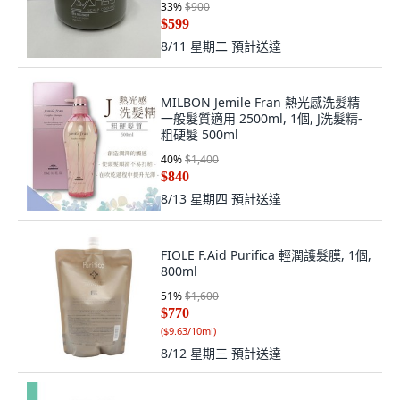
33
%
$900
$599
8/11 星期二
預計送達
MILBON Jemile Fran 熱光感洗髮精
一般髮質適用 2500ml, 1個, J洗髮精-
粗硬髮 500ml
40
%
$1,400
$840
8/13 星期四
預計送達
FIOLE F.Aid Purifica 輕潤護髮膜, 1個,
800ml
51
%
$1,600
$770
(
$9.63/10ml
)
8/12 星期三
預計送達