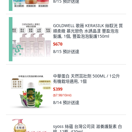
8/15
預計送達
GOLDWELL 歌薇 KERASILK 絲馭洸 質
順柔緻 慕光戀色 水誘晶漾 豐盈泡泡
髮護, 1個, 豐盈泡泡髮護150ml
$670
8/15
預計送達
中華蛋白 天然茁壯劑 500ML / 1公升
有機栽培適用, 1個
$399
(
$7.98/10ml
)
8/14
預計送達
syoss 絲蘊 台灣公司貨 滋養護髮素 白
桃, 12瓶, 420ml