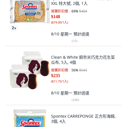
XXL 特大號, 2個, 1入
首購折扣價
69
%
$484
$148
(
$74.00/1入
)
8/10 星期一
預計送達
(
13
)
Clean & White 銅奈米巧克力花生菜
瓜布, 5入, 4個
首購折扣價
56
%
$543
$235
(
$11.75/1入
)
8/10 星期一
預計送達
(
166
)
Spontex CARREPONGE 正方形海綿,
3個, 4入