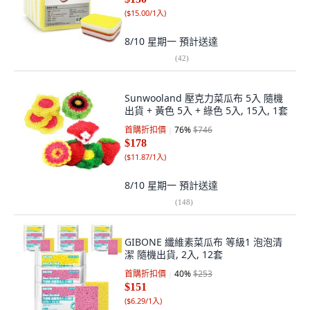
(
$15.00/1入
)
8/10 星期一
預計送達
(
42
)
Sunwooland 壓克力菜瓜布 5入 隨機
出貨 + 黃色 5入 + 綠色 5入, 15入, 1套
首購折扣價
76
%
$746
$178
(
$11.87/1入
)
8/10 星期一
預計送達
(
148
)
GIBONE 纖維素菜瓜布 等級1 泡泡清
潔 隨機出貨, 2入, 12套
首購折扣價
40
%
$253
$151
(
$6.29/1入
)