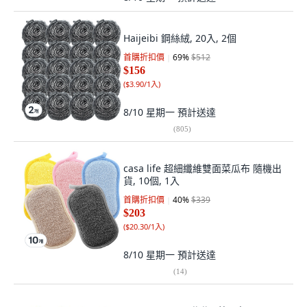
Haijeibi 鋼絲絨, 20入, 2個
首購折扣價
69
%
$512
$156
(
$3.90/1入
)
8/10 星期一
預計送達
(
805
)
casa life 超細纖維雙面菜瓜布 隨機出
貨, 10個, 1入
首購折扣價
40
%
$339
$203
(
$20.30/1入
)
8/10 星期一
預計送達
(
14
)