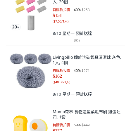
入, 20個
首購折扣價
40
%
$253
$151
(
$7.55/1入
)
8/10 星期一
預計送達
(
65
)
Livingpillo 纖維洗碗鍋具清潔球 灰色,
1入, 4個
首購折扣價
40
%
$271
$162
(
$40.50/1入
)
8/10 星期一
預計送達
Momo森林 食物造型菜瓜布刷 雞蛋吐
司, 1套
首購折扣價
59
%
$442
$177