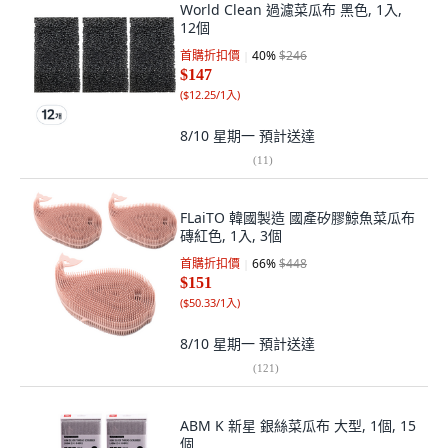
World Clean 過濾菜瓜布 黑色, 1入,
12個
首購折扣價
40
%
$246
$147
(
$12.25/1入
)
8/10 星期一
預計送達
(
11
)
FLaiTO 韓國製造 國產矽膠鯨魚菜瓜布
磚紅色, 1入, 3個
首購折扣價
66
%
$448
$151
(
$50.33/1入
)
8/10 星期一
預計送達
(
121
)
ABM K 新星 銀絲菜瓜布 大型, 1個, 15
個