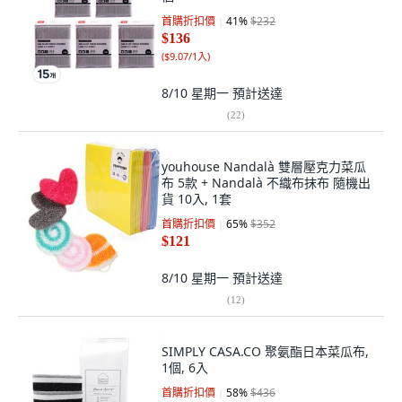
首購折扣價
41
%
$232
$136
(
$9.07/1入
)
8/10 星期一
預計送達
(
22
)
youhouse Nandalà 雙層壓克力菜瓜
布 5款 + Nandalà 不織布抹布 隨機出
貨 10入, 1套
首購折扣價
65
%
$352
$121
8/10 星期一
預計送達
(
12
)
SIMPLY CASA.CO 聚氨酯日本菜瓜布,
1個, 6入
首購折扣價
58
%
$436