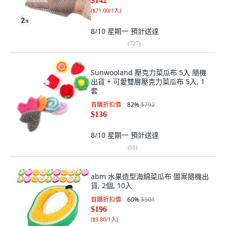
$142
(
$71.00/1入
)
8/10 星期一
預計送達
(
727
)
Sunwooland 壓克力菜瓜布 5入 隨機
出貨 + 可愛雙層壓克力菜瓜布 5入, 1
套
首購折扣價
82
%
$792
$136
8/10 星期一
預計送達
(
51
)
abm 水果造型海綿菜瓜布 圖案隨機出
貨, 2個, 10入
首購折扣價
60
%
$501
$196
(
$9.80/1入
)