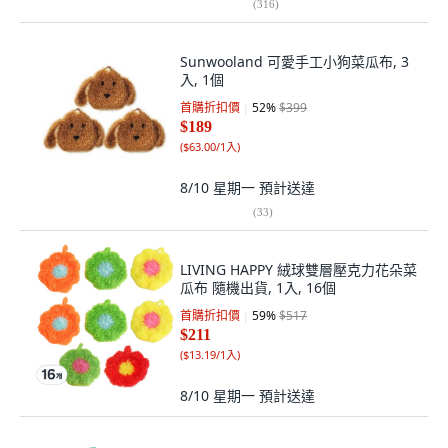
(
316
)
Sunwooland 可愛手工小狗菜瓜布, 3
入, 1個
首購折扣價
52
%
$399
$189
(
$63.00/1入
)
8/10 星期一
預計送達
(
33
)
LIVING HAPPY 絨球雙層壓克力花朵菜
瓜布 隨機出貨, 1入, 16個
首購折扣價
59
%
$517
$211
(
$13.19/1入
)
8/10 星期一
預計送達