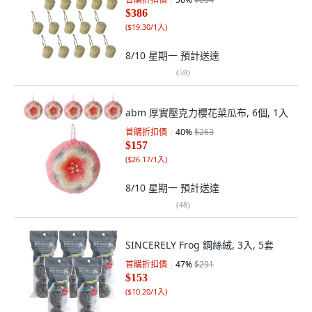
$386
(
$19.30/1入
)
8/10 星期一
預計送達
(
59
)
abm 厚實壓克力櫻花菜瓜布, 6個, 1入
首購折扣價
40
%
$263
$157
(
$26.17/1入
)
8/10 星期一
預計送達
(
48
)
SINCERELY Frog 鋼絲絨, 3入, 5套
首購折扣價
47
%
$291
$153
(
$10.20/1入
)