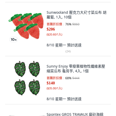
Sunwooland 壓克力大尺寸菜瓜布 胡
蘿蔔, 1入, 10個
首購折扣價
76
%
$860
$206
(
$20.60/1入
)
8/10 星期一
預計送達
(
24
)
Sunny Enjoy 零廢棄植物性纖維素壓
縮菜瓜布 龜背芋, 4入, 1個
首購折扣價
68
%
$444
$140
(
$35.00/1入
)
8/10 星期一
預計送達
Spontex GROS TRAVAUX 磨砂海綿