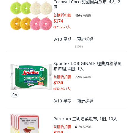
Cocowill Coco 甜甜圈菜瓜布, 4入, 2
個
首購折扣價
46
%
$328
$174
(
$21.75/1入
)
8/10 星期一
預計送達
(
159
)
Spontex L'ORIGINALE 經典風格菜瓜
布海綿, 4個, 1入
首購折扣價
72
%
$479
$130
(
$32.50/1入
)
8/10 星期一
預計送達
Purerum 三明治菜瓜布, 1個, 10入
首購折扣價
41
%
$256
$150