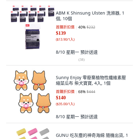
ABM K Shinsung Ulsten 洗滌器, 1
個, 10個
首購折扣價
40
%
$232
$139
(
$13.90/1入
)
8/10 星期一
預計送達
(
38
)
Sunny Enjoy 零廢棄植物性纖維素壓
縮菜瓜布 柴犬寶寶, 4入, 1個
首購折扣價
68
%
$444
$140
(
$35.00/1入
)
8/10 星期一
預計送達
GUNU 吃灰塵的神奇海綿 隨機出貨, 1