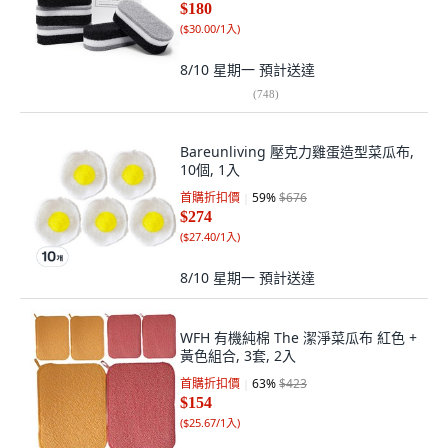
$180
(
$30.00/1入
)
8/10 星期一
預計送達
(
748
)
Bareunliving 壓克力雞蛋造型菜瓜布,
10個, 1入
首購折扣價
59
%
$676
$274
(
$27.40/1入
)
8/10 星期一
預計送達
WFH 有機純棉 The 潔淨菜瓜布 紅色 +
黃色組合, 3套, 2入
首購折扣價
63
%
$423
$154
(
$25.67/1入
)