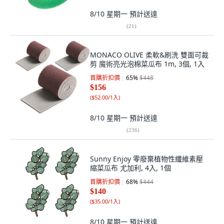
8/10 星期一
預計送達
(
21
)
MONACO OLIVE 柔軟&刷洗 雙面可裁
剪 魔術亮光泡棉菜瓜布 1m, 3個, 1入
首購折扣價
65
%
$448
$156
(
$52.00/1入
)
8/10 星期一
預計送達
(
236
)
Sunny Enjoy 零廢棄植物性纖維素壓
縮菜瓜布 尤加利, 4入, 1個
首購折扣價
68
%
$444
$140
(
$35.00/1入
)
8/10 星期一
預計送達