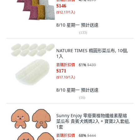
$146
(
$12.17/1入
)
8/10 星期一
預計送達
(
133
)
NATURE TIMES 橢圓形菜瓜布, 10個,
1入
首購折扣價
61
%
$439
$171
(
$17.10/1入
)
8/10 星期一
預計送達
(
16
)
Sunny Enjoy 零廢棄植物纖維素壓縮
菜瓜布 貴賓犬媽媽2入 + 寶寶2入套組,
1套
首購折扣價
68
%
$444