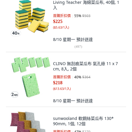
Living Teacher 海綿菜瓜布, 40個, 1
入
首購折扣價
55
%
$503
$225
(
$5.63/1入
)
8/10 星期一
預計送達
(
497
)
CLINO 無刮痕菜瓜布 氣孔綠 11 x 7
cm, 8入, 2個
首購折扣價
40
%
$364
$218
(
$13.63/1入
)
8/10 星期一
預計送達
sunwooland 軟鋼絲菜瓜布 130*
90mm, 1個, 12個
首購折扣價
47
%
$279