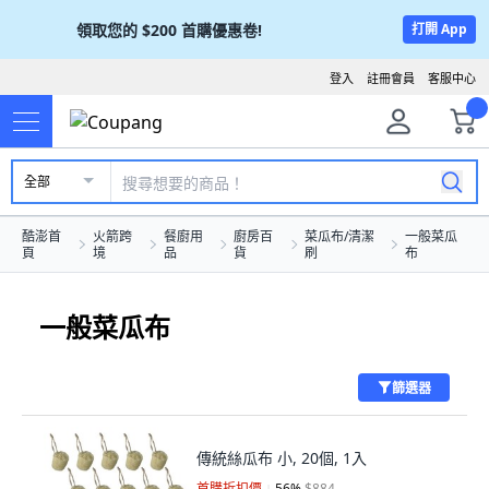
領取您的
$200
首購優惠卷!
打開 App
登入
註冊會員
客服中心
全部
酷澎首
火箭跨
餐廚用
廚房百
菜瓜布/清潔
一般菜瓜
頁
境
品
貨
刷
布
一般菜瓜布
篩選器
傳統絲瓜布 小, 20個, 1入
首購折扣價
56
%
$884