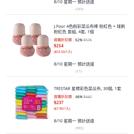
8/10 星期一
預計送達
(
203
)
J.Four 4色粉彩菜瓜布棒 粉紅色 + 球刷
粉紅色 套組, 4套, 1個
首購折扣價
62
%
$576
$214
(
$53.50/1入
)
8/10 星期一
預計送達
(
17
)
TRISTAR 星標彩色菜瓜布, 30個, 1套
首購折扣價
46
%
$442
$237
(
$7.90/1入
)
8/10 星期一
預計送達
(
992
)