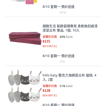
8/10 星期一
預計送達
(
111
)
細緻生活 裝飾瓷磚專用 柔軟無刮痕清
潔菜瓜布 單品, 1個, 10入
首購折扣價
40
%
$226
$135
(
$13.50/1入
)
8/10 星期一
預計送達
(
71
)
hillo Easy 壓克力海綿菜瓜布 貓咪, 4
入, 2套
首購折扣價
51
%
$265
$128
(
$16.00/1入
)
8/10 星期一
預計送達