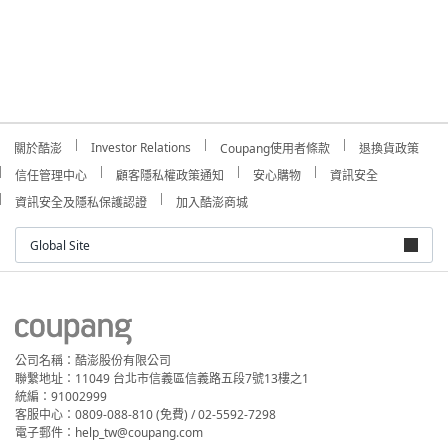
Investor Relations
關於酷澎
Coupang使用者條款
退換貨政策
信任管理中心
顧客隱私權政策通知
安心購物
資訊安全
資訊安全及隱私保護認證
加入酷澎商城
Global Site
公司名稱：酷澎股份有限公司
聯繫地址：11049 台北市信義區信義路五段7號13樓之1
統編：91002999
客服中心：0809-088-810 (免費) / 02-5592-7298
電子郵件：help_tw@coupang.com