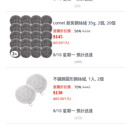
(
22
)
comet 廚房鋼絲絨 35g, 2個, 20個
首購折扣價
56
%
$336
$145
(
$3.63/1入
)
8/10 星期一
預計送達
(
689
)
不鏽鋼圓形鋼絲絨, 1入, 2個
首購折扣價
70
%
$445
$130
(
$65.00/1入
)
8/10 星期一
預計送達
(
222
)