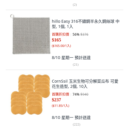
(
2
)
hillo Easy 316不鏽鋼半永久鋼絲球 中
型, 1個, 1入
首購折扣價
56
%
$376
$165
(
$165.00/1入
)
8/10 星期一
預計送達
(
21
)
CornSsil 玉米生物可分解菜瓜布 可愛
花生造型, 2個, 10入
首購折扣價
74
%
$940
$237
(
$11.85/1入
)
8/10 星期一
預計送達
(
222
)