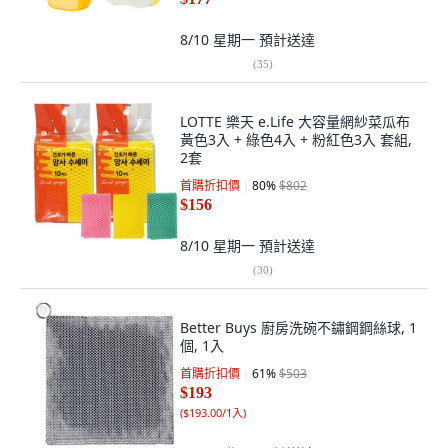
8/10 星期一
預計送達
(
35
)
LOTTE 樂天 e.Life 大容量網紗菜瓜布
黃色3入 + 綠色4入 + 粉紅色3入 套組,
2套
首購折扣價
80
%
$802
$156
8/10 星期一
預計送達
(
30
)
Better Buys 廚房洗碗不鏽鋼鋼絲球, 1
個, 1入
首購折扣價
61
%
$503
$193
(
$193.00/1入
)