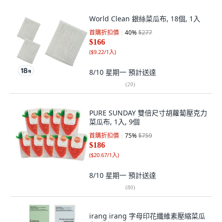
World Clean 銀絲菜瓜布, 18個, 1入
首購折扣價
40
%
$277
$166
(
$9.22/1入
)
8/10 星期一
預計送達
(
20
)
PURE SUNDAY 雙倍尺寸胡蘿蔔壓克力
菜瓜布, 1入, 9個
首購折扣價
75
%
$759
$186
(
$20.67/1入
)
8/10 星期一
預計送達
(
80
)
irang irang 字母印花纖維素壓縮菜瓜