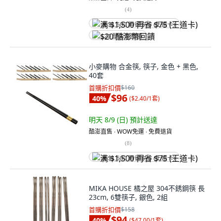
(
4
)
满 $1,500 再省 $75 (王道卡)
$20 酷澎幣回饋
小麥購物 合金筷, 筷子, 金色 + 黑色,
40套
首購折扣價
$160
$96
40
%
(
$2.40/1套
)
明天 8/9 (日)
預計送達
酷澎直售 ∙ WOW免運 ∙ 免費退貨
(
8
)
满 $1,500 再省 $75 (王道卡)
MIKA HOUSE 橘之屋 304不銹鋼筷 長
23cm, 6雙筷子, 銀色, 2組
首購折扣價
$158
$94
40
%
(
$47.00/1套
)