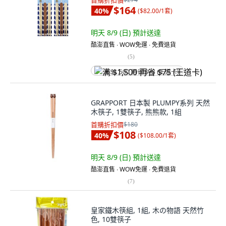
首購折扣價
$164
40
%
(
$82.00/1套
)
明天 8/9 (日)
預計送達
酷澎直售 ∙ WOW免運 ∙ 免費退貨
(
5
)
满 $1,500 再省 $75 (王道卡)
GRAPPORT 日本製 PLUMPY系列 天然
木筷子, 1雙筷子, 熊熊款, 1組
首購折扣價
$180
$108
40
%
(
$108.00/1套
)
明天 8/9 (日)
預計送達
酷澎直售 ∙ WOW免運 ∙ 免費退貨
(
7
)
皇家鐵木筷組, 1組, 木の物語 天然竹
色, 10雙筷子