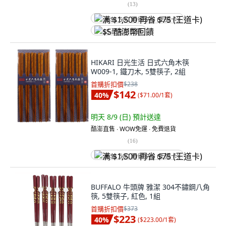
(
13
)
满 $1,500 再省 $75 (王道卡)
$5 酷澎幣回饋
HIKARI 日光生活 日式六角木筷
W009-1, 鐵刀木, 5雙筷子, 2組
首購折扣價
$238
$142
40
%
(
$71.00/1套
)
明天 8/9 (日)
預計送達
酷澎直售 ∙ WOW免運 ∙ 免費退貨
(
16
)
满 $1,500 再省 $75 (王道卡)
BUFFALO 牛頭牌 雅潔 304不鏽鋼八角
筷, 5雙筷子, 紅色, 1組
首購折扣價
$373
$223
40
%
(
$223.00/1套
)