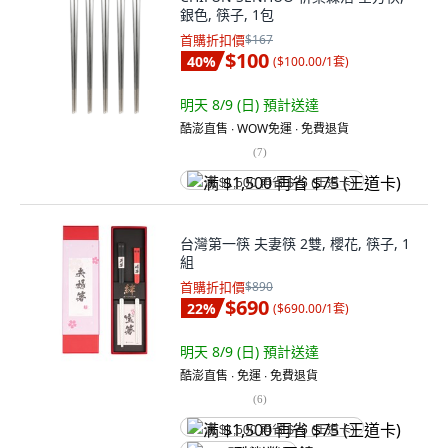
銀色, 筷子, 1包
首購折扣價
$167
$100
40
%
(
$100.00/1套
)
明天 8/9 (日)
預計送達
酷澎直售 ∙ WOW免運 ∙ 免費退貨
(
7
)
满 $1,500 再省 $75 (王道卡)
台灣第一筷 夫妻筷 2雙, 櫻花, 筷子, 1
組
首購折扣價
$890
$690
22
%
(
$690.00/1套
)
明天 8/9 (日)
預計送達
酷澎直售 ∙ 免運 ∙ 免費退貨
(
6
)
满 $1,500 再省 $75 (王道卡)