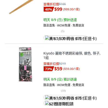
首購折扣價
$166
$99
40
%
(
$99.00/1套
)
明天 8/9 (日)
預計送達
酷澎直售 ∙ WOW免運 ∙ 免費退貨
(
5
)
满 $1,500 再省 $75 (王道卡)
Kiyodo 麗緻不銹鋼彩繪筷, 銀色, 筷子,
1組
首購折扣價
$219
$59
73
%
(
$59.00/1套
)
明天 8/9 (日)
預計送達
酷澎直售 ∙ WOW免運 ∙ 免費退貨
(
10
)
满 $1,500 再省 $75 (王道卡)
$2 酷澎幣回饋