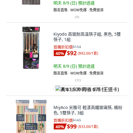
明天 8/9 (日)
預計送達
酷澎直售 ∙ WOW免運 ∙ 免費退貨
(
9
)
Kiyodo 高玻耐高溫筷子組, 黑色, 5雙
筷子, 1組
首購折扣價
$154
$92
40
%
(
$92.00/1套
)
明天 8/9 (日)
預計送達
酷澎直售 ∙ WOW免運 ∙ 免費退貨
(
31
)
满 $1,500 再省 $75 (王道卡)
MiyAco 米雅可 輕漾高纖玻璃筷, 繽紛
色, 5雙筷子, 3組
首購折扣價
$165
$99
40
%
(
$33.00/1套
)