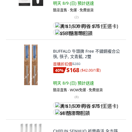
明天 8/9 (日)
預計送達
酷澎直售 ∙ 免運 ∙ 免費退貨
(
2
)
满 $1,500 再省 $75 (王道卡)
$58 酷澎幣回饋
BUFFALO 牛頭牌 Free 不鏽鋼複合公
筷, 筷子, 文青藍, 2雙
首購折扣價
$280
$168
40
%
(
$42.00/1套
)
明天 8/9 (日)
預計送達
酷澎直售 ∙ WOW免運 ∙ 免費退貨
(
8
)
满 $1,500 再省 $75 (王道卡)
$8 酷澎幣回饋
CHIFUN SENHUO 祈樂森活 全方筷,