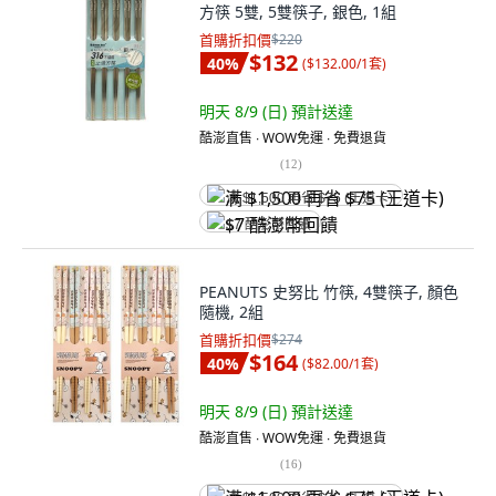
方筷 5雙, 5雙筷子, 銀色, 1組
首購折扣價
$220
$132
40
%
(
$132.00/1套
)
明天 8/9 (日)
預計送達
酷澎直售 ∙ WOW免運 ∙ 免費退貨
(
12
)
满 $1,500 再省 $75 (王道卡)
$7 酷澎幣回饋
PEANUTS 史努比 竹筷, 4雙筷子, 顏色
隨機, 2組
首購折扣價
$274
$164
40
%
(
$82.00/1套
)
明天 8/9 (日)
預計送達
酷澎直售 ∙ WOW免運 ∙ 免費退貨
(
16
)