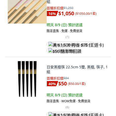
組
首購折扣價
$1,250
$1,050
16
%
(
$1050.00/1套
)
明天 8/9 (日)
預計送達
酷澎直售 ∙ 免運 ∙ 免費退貨
(
7
)
满 $1,500 再省 $75 (王道卡)
$56 酷澎幣回饋
日安黑檀筷 22.5cm 5雙, 黑檀, 筷子, 1
組
首購折扣價
$84
$50
40
%
(
$50.00/1套
)
明天 8/9 (日)
預計送達
酷澎直售 ∙ WOW免運 ∙ 免費退貨
(
8
)
满 $1,500 再省 $75 (王道卡)