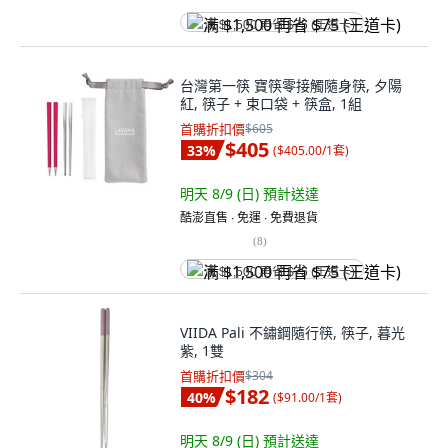
满 $1,500 再省 $75 (王道卡)
台灣第一筷 寶筷零接觸隨身筷, 夕陽
紅, 筷子 + 束口袋 + 筷盒, 1組
首購折扣價
$605
$405
33
%
(
$405.00/1套
)
明天 8/9 (日)
預計送達
酷澎直售 ∙ 免運 ∙ 免費退貨
(
8
)
满 $1,500 再省 $75 (王道卡)
VIIDA Pali 不鏽鋼隨行筷, 筷子, 暮光
紫, 1雙
首購折扣價
$304
$182
40
%
(
$91.00/1套
)
明天 8/9 (日)
預計送達