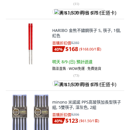
(
11
)
满 $1,500 再省 $75 (王道卡)
HARIBO 金熊不鏽鋼筷子 S, 筷子, 1個,
紅色
首購折扣價
$280
$168
40
%
(
$168.00/1套
)
明天 8/9 (日)
預計送達
酷澎直售 ∙ WOW免運 ∙ 免費退貨
(
73
)
满 $1,500 再省 $75 (王道卡)
minono 米諾諾 PPS高玻筷加長型筷子
組, 5雙筷子, 深灰色, 2組
首購折扣價
$206
$123
40
%
(
$61.50/1套
)