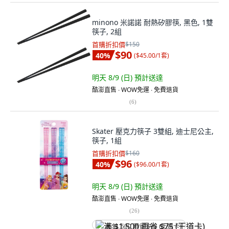
minono 米諾諾 耐熱矽膠筷, 黑色, 1雙
筷子, 2組
首購折扣價
$150
$90
40
%
(
$45.00/1套
)
明天 8/9 (日)
預計送達
酷澎直售 ∙ WOW免運 ∙ 免費退貨
(
6
)
Skater 壓克力筷子 3雙組, 迪士尼公主,
筷子, 1組
首購折扣價
$160
$96
40
%
(
$96.00/1套
)
明天 8/9 (日)
預計送達
酷澎直售 ∙ WOW免運 ∙ 免費退貨
(
26
)
满 $1,500 再省 $75 (王道卡)