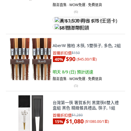
酷澎直售 ∙ WOW免運 ∙ 免費退貨
(
6
)
满 $1,500 再省 $75 (王道卡)
$8 酷澎幣回饋
AberW 雅柏 木筷, 5雙筷子, 多色, 2組
首購折扣價
$150
$90
40
%
(
$45.00/1套
)
明天 8/9 (日)
預計送達
酷澎直售 ∙ WOW免運 ∙ 免費退貨
(
5
)
台灣第一筷 箸賀系列 黑寶筷6雙入禮
盒組 黑色 精緻餐具禮品, 筷子, 1組
首購折扣價
$1,280
$1,080
15
%
(
$1080.00/1套
)