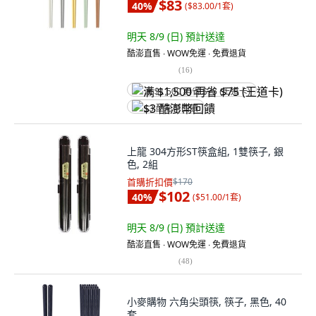
$83
40
%
(
$83.00/1套
)
明天 8/9 (日)
預計送達
酷澎直售 ∙ WOW免運 ∙ 免費退貨
(
16
)
满 $1,500 再省 $75 (王道卡)
$3 酷澎幣回饋
上龍 304方形ST筷盒組, 1雙筷子, 銀
色, 2組
首購折扣價
$170
$102
40
%
(
$51.00/1套
)
明天 8/9 (日)
預計送達
酷澎直售 ∙ WOW免運 ∙ 免費退貨
(
48
)
小麥購物 六角尖頭筷, 筷子, 黑色, 40
套