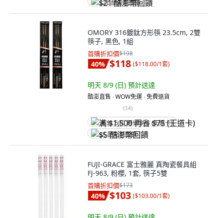
$21 酷澎幣回饋
OMORY 316鍍鈦方形筷 23.5cm, 2雙
筷子, 黑色, 1組
首購折扣價
$198
$118
40
%
(
$118.00/1套
)
明天 8/9 (日)
預計送達
酷澎直售 ∙ WOW免運 ∙ 免費退貨
(
14
)
满 $1,500 再省 $75 (王道卡)
$5 酷澎幣回饋
FUJI-GRACE 富士雅麗 真陶瓷餐具組
FJ-963, 粉櫻, 1套, 筷子5雙
首購折扣價
$173
$103
40
%
(
$103.00/1套
)
明天 8/9 (日)
預計送達