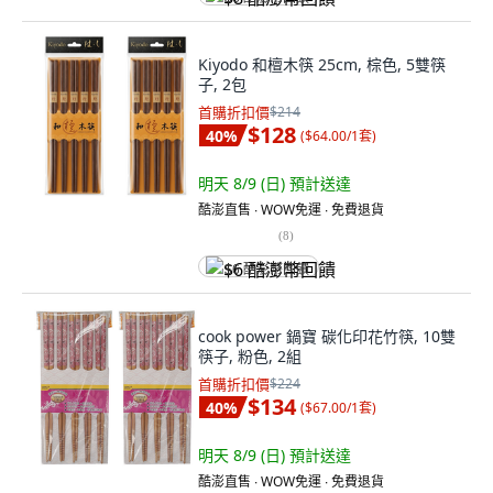
Kiyodo 和檀木筷 25cm, 棕色, 5雙筷
子, 2包
首購折扣價
$214
$128
40
%
(
$64.00/1套
)
明天 8/9 (日)
預計送達
酷澎直售 ∙ WOW免運 ∙ 免費退貨
(
8
)
$6 酷澎幣回饋
cook power 鍋寶 碳化印花竹筷, 10雙
筷子, 粉色, 2組
首購折扣價
$224
$134
40
%
(
$67.00/1套
)
明天 8/9 (日)
預計送達
酷澎直售 ∙ WOW免運 ∙ 免費退貨