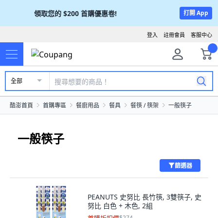
領取您的
$200
首購優惠卷!
打開 App
登入
註冊會員
客服中心
全部
酷澎首頁
首購專區
餐廚用品
餐具
餐筷 / 筷架
一般筷子
一般筷子
篩選器
PEANUTS 史努比 長竹筷, 3雙筷子, 史
努比 白色 + 木色, 2組
$274