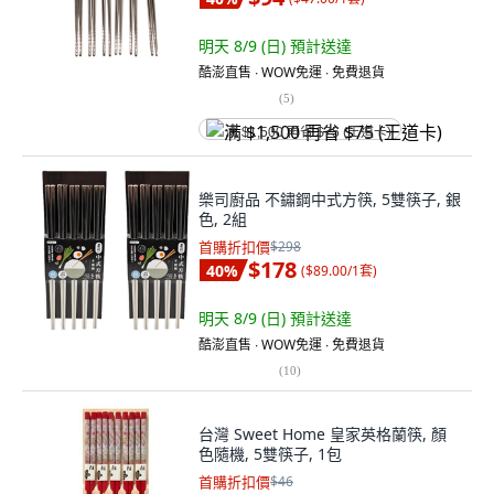
明天 8/9 (日)
預計送達
酷澎直售 ∙ WOW免運 ∙ 免費退貨
(
5
)
满 $1,500 再省 $75 (王道卡)
樂司廚品 不鏽鋼中式方筷, 5雙筷子, 銀
色, 2組
首購折扣價
$298
$178
40
%
(
$89.00/1套
)
明天 8/9 (日)
預計送達
酷澎直售 ∙ WOW免運 ∙ 免費退貨
(
10
)
台灣 Sweet Home 皇家英格蘭筷, 顏
色隨機, 5雙筷子, 1包
首購折扣價
$46