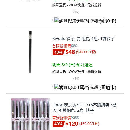
酷澎直售 ∙ WOW免運 ∙ 免費退貨
(
16
)
满 $1,500 再省 $75 (王道卡)
Kiyodo 筷子, 青花瓷, 1組, 1雙筷子
首購折扣價
$80
$48
40
%
(
$48.00/1套
)
明天 8/9 (日)
預計送達
酷澎直售 ∙ WOW免運 ∙ 免費退貨
(
44
)
满 $1,500 再省 $75 (王道卡)
LInox 廚之坊 SUS 316不鏽鋼筷 5雙
入, 不鏽鋼色, 2套, 筷子
首購折扣價
$200
$120
40
%
(
$60.00/1套
)