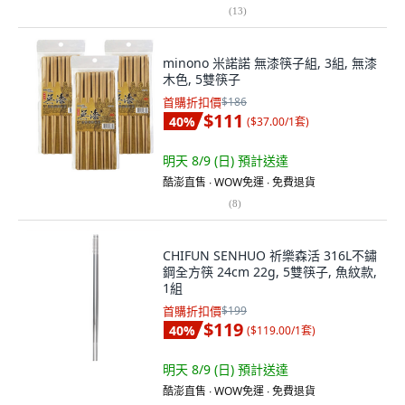
(
13
)
minono 米諾諾 無漆筷子組, 3組, 無漆
木色, 5雙筷子
首購折扣價
$186
$111
40
%
(
$37.00/1套
)
明天 8/9 (日)
預計送達
酷澎直售 ∙ WOW免運 ∙ 免費退貨
(
8
)
CHIFUN SENHUO 祈樂森活 316L不鏽
鋼全方筷 24cm 22g, 5雙筷子, 魚紋款,
1組
首購折扣價
$199
$119
40
%
(
$119.00/1套
)
明天 8/9 (日)
預計送達
酷澎直售 ∙ WOW免運 ∙ 免費退貨