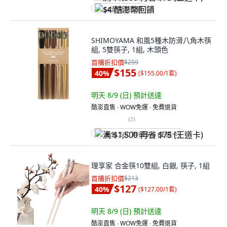
$4 酷澎幣回饋
SHIMOYAMA 和風5種木防滑八角木筷
組, 5雙筷子, 1組, 木頭色
首購折扣價
$259
$155
40
%
(
$155.00/1套
)
明天 8/9 (日)
預計送達
酷澎直售 ∙ WOW免運 ∙ 免費退貨
(
2
)
满 $1,500 再省 $75 (王道卡)
理享家 合金筷10雙組, 白銀, 筷子, 1組
首購折扣價
$213
$127
40
%
(
$127.00/1套
)
明天 8/9 (日)
預計送達
酷澎直售 ∙ WOW免運 ∙ 免費退貨