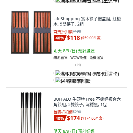
满 $1,500 再省 $75 (王道卡)
LifeShopping 實木筷子禮盒組, 紅檀
木, 5雙筷子, 2組
首購折扣價
$198
$118
40
%
(
$59.00/1套
)
明天 8/9 (日)
預計送達
酷澎直售 ∙ WOW免運 ∙ 免費退貨
(
14
)
满 $1,500 再省 $75 (王道卡)
$4 酷澎幣回饋
BUFFALO 牛頭牌 Free 不銹鋼複合六
角筷組, 5雙筷子, 沉穩黑, 1包
首購折扣價
$290
$174
40
%
(
$174.00/1套
)
明天 8/9 (日)
預計送達