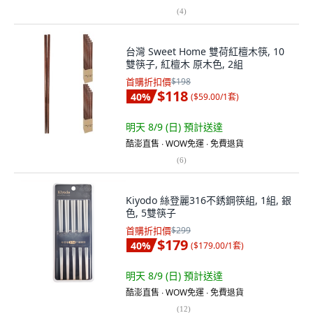
(
4
)
台灣 Sweet Home 雙荷紅檀木筷, 10
雙筷子, 紅檀木 原木色, 2組
首購折扣價
$198
$118
40
%
(
$59.00/1套
)
明天 8/9 (日)
預計送達
酷澎直售 ∙ WOW免運 ∙ 免費退貨
(
6
)
Kiyodo 絲登麗316不銹鋼筷組, 1組, 銀
色, 5雙筷子
首購折扣價
$299
$179
40
%
(
$179.00/1套
)
明天 8/9 (日)
預計送達
酷澎直售 ∙ WOW免運 ∙ 免費退貨
(
12
)