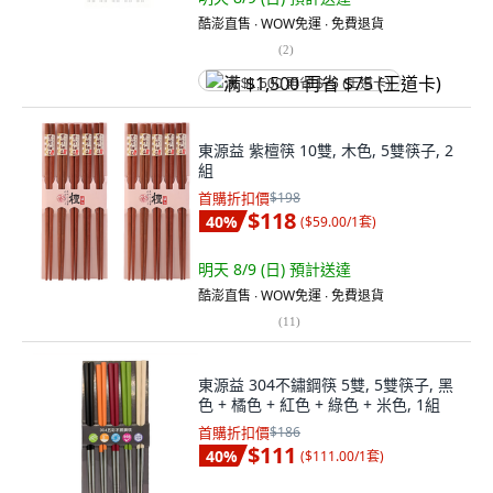
酷澎直售 ∙ WOW免運 ∙ 免費退貨
(
2
)
满 $1,500 再省 $75 (王道卡)
東源益 紫檀筷 10雙, 木色, 5雙筷子, 2
組
首購折扣價
$198
$118
40
%
(
$59.00/1套
)
明天 8/9 (日)
預計送達
酷澎直售 ∙ WOW免運 ∙ 免費退貨
(
11
)
東源益 304不鏽鋼筷 5雙, 5雙筷子, 黑
色 + 橘色 + 紅色 + 綠色 + 米色, 1組
首購折扣價
$186
$111
40
%
(
$111.00/1套
)