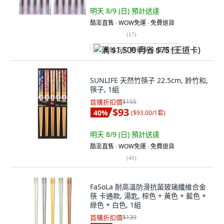
明天 8/9 (日)
預計送達
酷澎直售 ∙ WOW免運 ∙ 免費退貨
(
17
)
满 $1,500 再省 $75 (王道卡)
SUNLIFE 天然竹筷子 22.5cm, 鈴竹和,
筷子, 1組
首購折扣價
$155
$93
40
%
(
$93.00/1套
)
明天 8/9 (日)
預計送達
酷澎直售 ∙ WOW免運 ∙ 免費退貨
(
40
)
FaSoLa 耐高溫防滑抗菌玻璃纖維合金
筷 卡通款, 湯匙, 棕色 + 黃色 + 藍色 +
綠色 + 白色, 1組
首購折扣價
$139