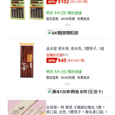
$102
40
%
(
$51.00/1套
)
明天 8/9 (日)
預計送達
酷澎直售 ∙ WOW免運 ∙ 免費退貨
(
18
)
$4 酷澎幣回饋
品木屋 原木筷, 原木色, 5雙筷子, 1組
首購折扣價
$75
$45
40
%
(
$45.00/1套
)
明天 8/9 (日)
預計送達
酷澎直售 ∙ WOW免運 ∙ 免費退貨
(
14
)
满 $1,500 再省 $75 (王道卡)
台灣第一筷 寶筷 卡娜赫拉聯名 5雙 +
束口袋, 白色, 5雙筷子 + 聯名束口袋, 1