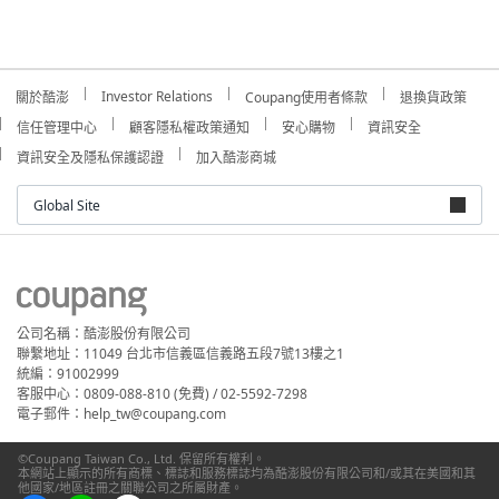
Investor Relations
關於酷澎
Coupang使用者條款
退換貨政策
信任管理中心
顧客隱私權政策通知
安心購物
資訊安全
資訊安全及隱私保護認證
加入酷澎商城
Global Site
公司名稱：酷澎股份有限公司
聯繫地址：11049 台北市信義區信義路五段7號13樓之1
統編：91002999
客服中心：0809-088-810 (免費) / 02-5592-7298
電子郵件：help_tw@coupang.com
©Coupang Taiwan Co., Ltd. 保留所有權利。
本網站上顯示的所有商標、標誌和服務標誌均為酷澎股份有限公司和/或其在美國和其
他國家/地區註冊之關聯公司之所屬財產。