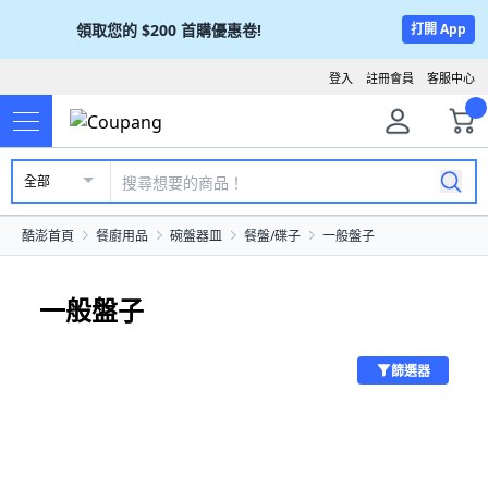
領取您的
$200
首購優惠卷!
打開 App
登入
註冊會員
客服中心
全部
酷澎首頁
餐廚用品
碗盤器皿
餐盤/碟子
一般盤子
一般盤子
篩選器