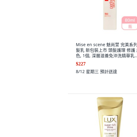
Mise en scene 魅尚萱 完美系
髮乳 新包裝上市 頭髮護理 修護
色, 1個, 深層滋養免沖洗精華乳
80ml(7810
$227
8/12 星期三
預計送達