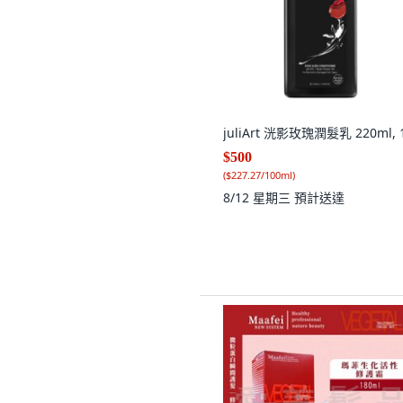
juliArt 洸影玫瑰潤髮乳 220ml,
$500
(
$227.27/100ml
)
8/12 星期三
預計送達