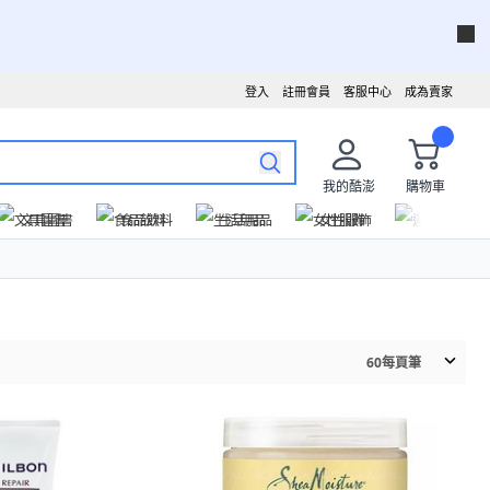
登入
註冊會員
客服中心
成為賣家
我的酷澎
購物車
文具圖書
食品飲料
生活用品
女性服飾
運動戶外
60
每頁筆