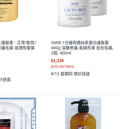
護髮素 - 正常/乾性/
SMIB 1分鐘奇蹟絲柔蛋白護髮素
修護毛躁 滋潤恢復彈
400g 深層修護 柔順亮澤 告別毛躁,
2個, 400ml
$1,320
(
$165.00/100ml
)
8/13 星期四
預計送達
計送達