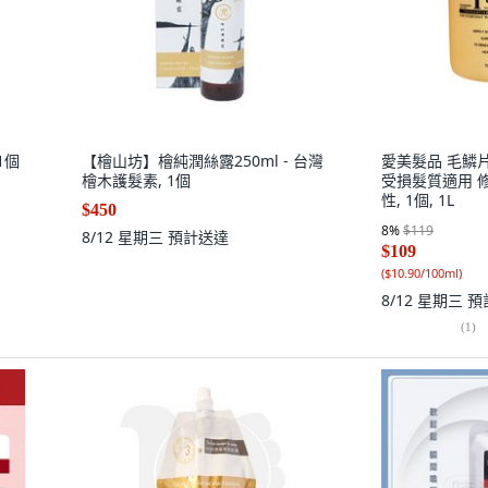
 1個
【檜山坊】檜純潤絲露250ml - 台灣
愛美髮品 毛鱗片
檜木護髮素, 1個
受損髮質適用 
性, 1個, 1L
$450
8
%
$119
8/12 星期三
預計送達
$109
(
$10.90/100ml
)
8/12 星期三
預
(
1
)