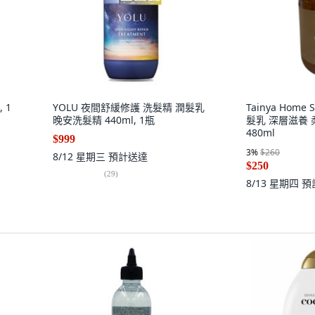
 1
YOLU 夜間舒緩修護 洗髮精 潤髮乳
Tainya Hom
晚安洗髮精 440ml, 1瓶
髮乳 深層滋養 
480ml
$999
3
%
$260
8/12 星期三
預計送達
$250
(
29
)
8/13 星期四
預