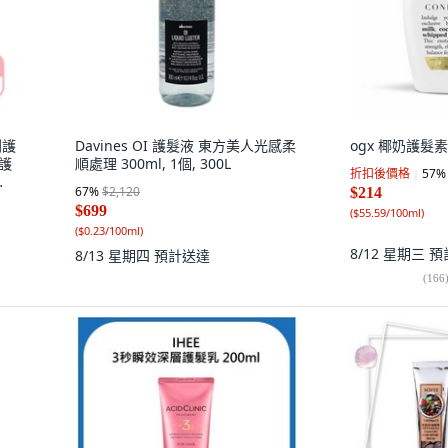
列護
Davines OI 護髮液 東方美人光感柔
ogx 椰奶護髮素, 
 護
順處理 300ml, 1個, 300L
折扣後價格
57
%
67
%
$2,120
$214
$699
(
$55.59/100ml
)
(
$0.23/100ml
)
8/12 星期三
預
8/13 星期四
預計送達
(
166