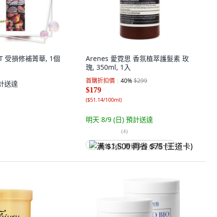
CT 受損修補菁華, 1個
Arenes 愛霓思 香氛植萃護髮素 玫
瑰, 350ml, 1入
首購折扣價
40
%
$299
計送達
$179
(
$51.14/100ml
)
明天 8/9 (日)
預計送達
(
4
)
满 $1,500 再省 $75 (王道卡)