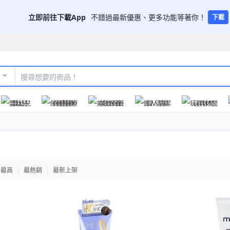
立即前往下載App
不錯過最新優惠、更多功能等著你！
下載
嬰幼兒
保健醫療
美妝保養
個人清潔
玩具休閒
格最高
最熱銷
最新上架