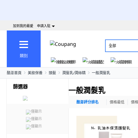
加到我的最愛
申請入駐
全部
類別
爸氣父親節
火箭速配
火箭跨境
酷澎首頁
美妝保養
頭髮
潤髮乳/潤絲精
一般潤髮乳
篩選器
一般潤髮乳
酷澎評分排名
價格最低
價
僅顯示
僅顯示
僅顯示