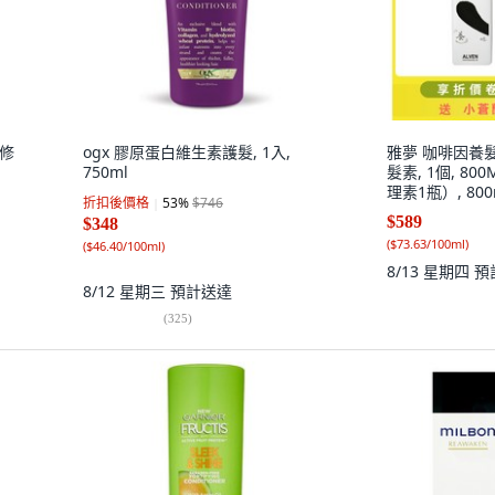
層修
ogx 膠原蛋白維生素護髮, 1入,
雅夢 咖啡因養
750ml
髮素, 1個, 8
理素1瓶）, 800
折扣後價格
53
%
$746
$589
$348
(
$73.63/100ml
)
(
$46.40/100ml
)
8/13 星期四
預
8/12 星期三
預計送達
(
325
)