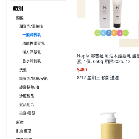
類別
頭髮
潤髮乳/潤絲精
一般潤髮乳
功能性潤髮乳
漢方潤髮乳
Napla 娜普菈 乳油木護髮乳 護
香水潤髮乳
素, 1個, 650g 期限2025..12
$480
洗髮
8/12 星期三
預計送達
護髮乳/髮膜/安瓶
護髮精華/油
沙龍髮品
髮品組合
染髮/燙髮
彩妝
肌膚護理