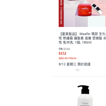
【愛美髮品】 Maafei 瑪菲 生
性 修護霜 護髮素 滋養 受損髮 
性 免沖洗, 1個, 180ml
5
%
$160
$152
(
$84.45/100ml
)
8/12 星期三
預計送達
(
1
)