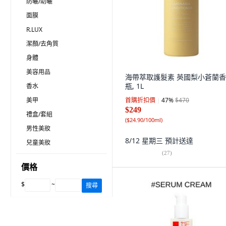
防曬/助曬
面膜
R.LUX
潔顏/去角質
身體
美容用品
海帶萃取護髮素 英國梨小蒼蘭香,
瓶, 1L
香水
美甲
首購折扣價
47
%
$470
$249
禮盒/套組
(
$24.90/100ml
)
男性美妝
8/12 星期三
預計送達
兒童美妝
(
27
)
價格
$
~
搜尋