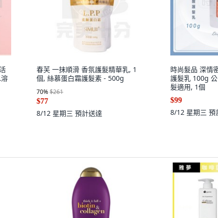
化活
春芙 一抹順滑 香氛護髮精華乳, 1
時尚髮品 深情
水溶
個, 絲慕蛋白霜護髮素 - 500g
護髮乳 100g 
髮適用, 1個
70
%
$261
$99
$77
8/12 星期三
預
8/12 星期三
預計送達