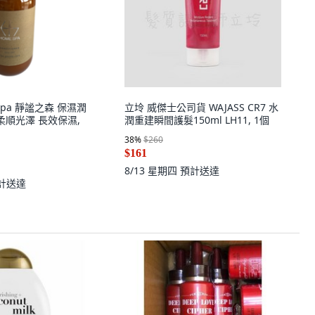
e Spa 靜謐之森 保濕潤
立坽 威傑士公司貨 WAJASS CR7 水
柔順光澤 長效保濕,
潤重建瞬間護髮150ml LH11, 1個
38
%
$260
$161
8/13 星期四
預計送達
計送達