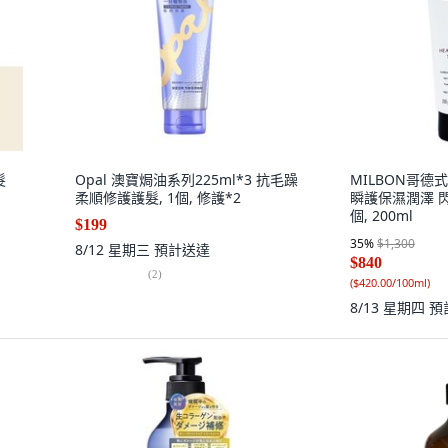
髮
Opal 澳寶焗油系列225ml*3 抗毛躁
MILBON哥德式
柔順修護護髮, 1個, 修護*2
瞬護保濕潤澤 閃
個, 200ml
$199
35
%
$1,300
8/12 星期三
預計送達
$840
(
2
)
(
$420.00/100ml
)
8/13 星期四
預