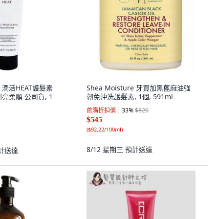
 潤活HEAT護髮素
Shea Moisture 牙買加黑蓖麻油強
亮柔順 公司貨, 1
韌免沖洗護髮素, 1個, 591ml
首購折扣價
33
%
$820
$545
(
$92.22/100ml
)
8/12 星期三
預計送達
計送達