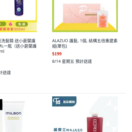
髮洗髮精 送小蒼蘭護
ALAZUO 護髮, 1個, 結構五倍重建素
00ML一瓶（送小蒼蘭護
組(單包)
ml
$199
8/14 星期五
預計送達
計送達