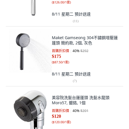
(
$126.00/1套
)
8/11 星期二
預計送達
(
11
)
Maket Gamseong 304不鏽鋼增壓蓮
蓬頭 簡約款, 2個, 灰色
首購折扣價
40
%
$292
$175
(
$87.50/1套
)
8/11 星期二
預計送達
(
7
)
美容院洗髮台蓮蓬頭 洗髮水龍頭
Moro57, 鍍鉻, 1個
首購折扣價
40
%
$201
$120
(
$120.00/1套
)