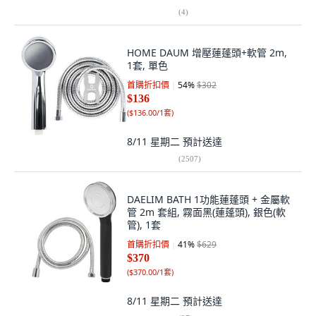
(
4
)
HOME DAUM 增壓蓮蓬頭+軟管 2m,
1套, 單色
首購折扣價
54
%
$302
$136
(
$136.00/1套
)
8/11 星期二
預計送達
(
2507
)
DAELIM BATH 1功能蓮蓬頭 + 金屬軟
管 2m 套組, 霧面黑(蓮蓬頭), 銀色(軟
管), 1套
首購折扣價
41
%
$629
$370
(
$370.00/1套
)
8/11 星期二
預計送達