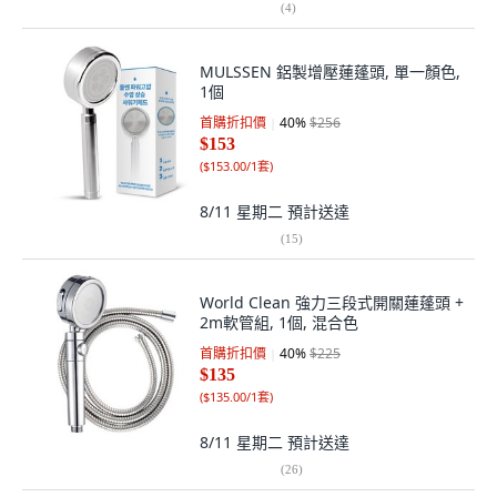
(
4
)
MULSSEN 鋁製增壓蓮蓬頭, 單一顏色,
1個
首購折扣價
40
%
$256
$153
(
$153.00/1套
)
8/11 星期二
預計送達
(
15
)
World Clean 強力三段式開關蓮蓬頭 +
2m軟管組, 1個, 混合色
首購折扣價
40
%
$225
$135
(
$135.00/1套
)
8/11 星期二
預計送達
(
26
)