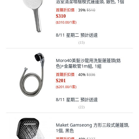
浴室清潔噴槍模式蓮蓬頭, 銀色, 1個
首購折扣價
39
%
$510
$310
(
$310.00/1套
)
8/11 星期二
預計送達
(
15
)
Moro40美髮沙龍用洗髮蓮蓬頭(鉻
色)+金屬軟管1m組, 1組
首購折扣價
40
%
$336
$201
(
$201.00/1套
)
8/11 星期二
預計送達
(
22
)
Maket Gamseong 方形三段式蓮蓬頭,
1個, 黑色