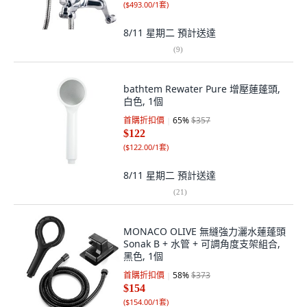
(
$493.00/1套
)
8/11 星期二
預計送達
(
9
)
bathtem Rewater Pure 增壓蓮蓬頭,
白色, 1個
首購折扣價
65
%
$357
$122
(
$122.00/1套
)
8/11 星期二
預計送達
(
21
)
MONACO OLIVE 無縫強力灑水蓮蓬頭
Sonak B + 水管 + 可調角度支架組合,
黑色, 1個
首購折扣價
58
%
$373
$154
(
$154.00/1套
)