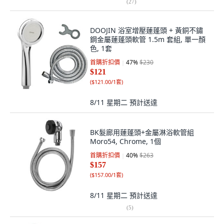
(
27
)
DOOJIN 浴室增壓蓮蓬頭 + 黃銅不鏽
鋼金屬蓮蓬頭軟管 1.5m 套組, 單一顏
色, 1套
首購折扣價
47
%
$230
$121
(
$121.00/1套
)
8/11 星期二
預計送達
BK髮廊用蓮蓬頭+金屬淋浴軟管組
Moro54, Chrome, 1個
首購折扣價
40
%
$263
$157
(
$157.00/1套
)
8/11 星期二
預計送達
(
5
)