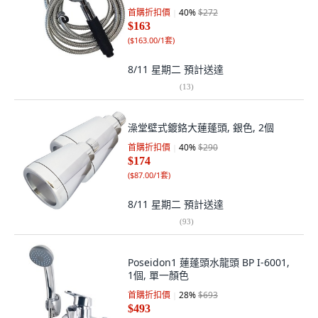
首購折扣價
40
%
$272
$163
(
$163.00/1套
)
8/11 星期二
預計送達
(
13
)
澡堂壁式鍍鉻大蓮蓬頭, 銀色, 2個
首購折扣價
40
%
$290
$174
(
$87.00/1套
)
8/11 星期二
預計送達
(
93
)
Poseidon1 蓮蓬頭水龍頭 BP I-6001,
1個, 單一顏色
首購折扣價
28
%
$693
$493