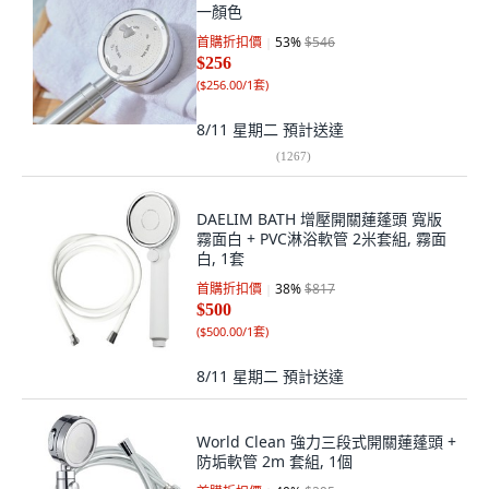
一顏色
首購折扣價
53
%
$546
$256
(
$256.00/1套
)
8/11 星期二
預計送達
(
1267
)
DAELIM BATH 增壓開關蓮蓬頭 寬版
霧面白 + PVC淋浴軟管 2米套組, 霧面
白, 1套
首購折扣價
38
%
$817
$500
(
$500.00/1套
)
8/11 星期二
預計送達
World Clean 強力三段式開關蓮蓬頭 +
防垢軟管 2m 套組, 1個