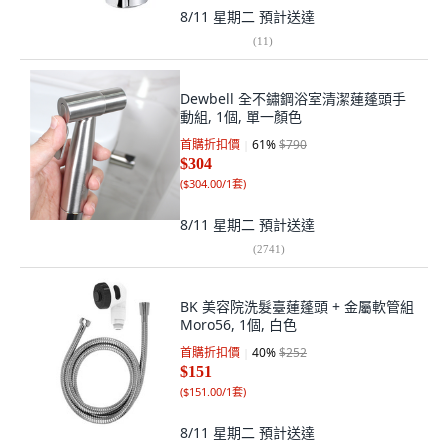
8/11 星期二
預計送達
(
11
)
Dewbell 全不鏽鋼浴室清潔蓮蓬頭手
動組, 1個, 單一顏色
首購折扣價
61
%
$790
$304
(
$304.00/1套
)
8/11 星期二
預計送達
(
2741
)
BK 美容院洗髮臺蓮蓬頭 + 金屬軟管組
Moro56, 1個, 白色
首購折扣價
40
%
$252
$151
(
$151.00/1套
)
8/11 星期二
預計送達