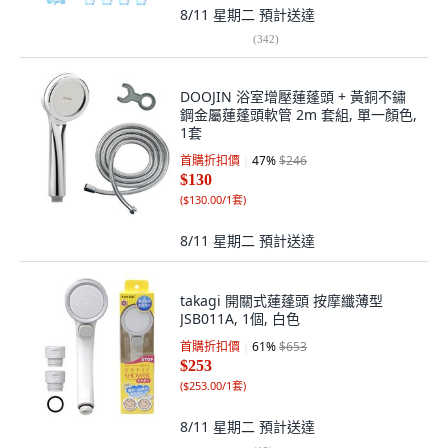
8/11 星期二
預計送達
(
342
)
DOOJIN 浴室增壓蓮蓬頭 + 黃銅不鏽
鋼金屬蓮蓬頭軟管 2m 套組, 單一顏色,
1套
首購折扣價
47
%
$246
$130
(
$130.00/1套
)
8/11 星期二
預計送達
takagi 開關式蓮蓬頭 按摩纖薄型
JSB011A, 1個, 白色
首購折扣價
61
%
$653
$253
(
$253.00/1套
)
8/11 星期二
預計送達