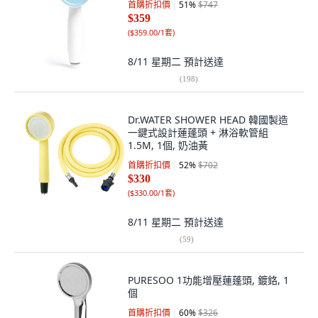
首購折扣價
51
%
$747
$359
(
$359.00/1套
)
8/11 星期二
預計送達
(
198
)
Dr.WATER SHOWER HEAD 韓國製造
一鍵式設計蓮蓬頭 + 淋浴軟管組
1.5M, 1個, 奶油黃
首購折扣價
52
%
$702
$330
(
$330.00/1套
)
8/11 星期二
預計送達
(
59
)
PURESOO 1功能增壓蓮蓬頭, 鍍鉻, 1
個
首購折扣價
60
%
$326