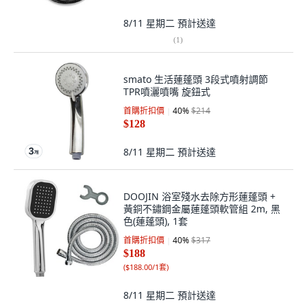
8/11 星期二
預計送達
(
1
)
smato 生活蓮蓬頭 3段式噴射調節
TPR噴灑噴嘴 旋鈕式
首購折扣價
40
%
$214
$128
8/11 星期二
預計送達
DOOJIN 浴室殘水去除方形蓮蓬頭 +
黃銅不鏽鋼金屬蓮蓬頭軟管組 2m, 黑
色(蓮蓬頭), 1套
首購折扣價
40
%
$317
$188
(
$188.00/1套
)
8/11 星期二
預計送達