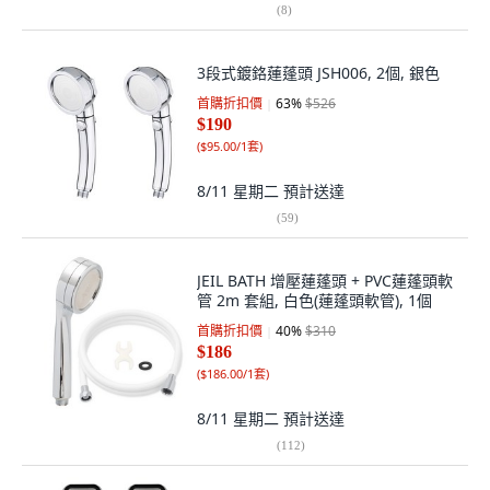
(
8
)
3段式鍍鉻蓮蓬頭 JSH006, 2個, 銀色
首購折扣價
63
%
$526
$190
(
$95.00/1套
)
8/11 星期二
預計送達
(
59
)
JEIL BATH 增壓蓮蓬頭 + PVC蓮蓬頭軟
管 2m 套組, 白色(蓮蓬頭軟管), 1個
首購折扣價
40
%
$310
$186
(
$186.00/1套
)
8/11 星期二
預計送達
(
112
)