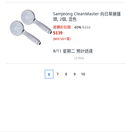
SamJeong CleanMaster 向日葵蓮蓬
頭, 2個, 混色
首購折扣價
40
%
$233
$139
(
$69.50/1套
)
8/11 星期二
預計送達
(
1384
)
7
8
9
10
6