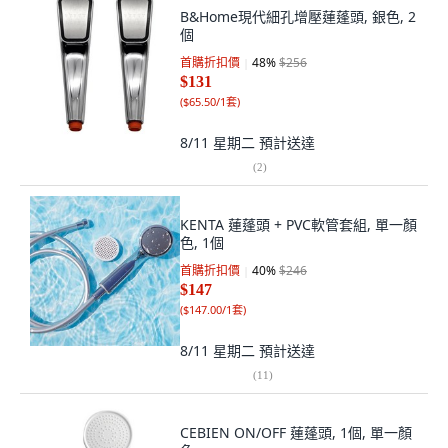
B&Home現代細孔增壓蓮蓬頭, 銀色, 2
個
首購折扣價
48
%
$256
$131
(
$65.50/1套
)
8/11 星期二
預計送達
(
2
)
KENTA 蓮蓬頭 + PVC軟管套組, 單一顏
色, 1個
首購折扣價
40
%
$246
$147
(
$147.00/1套
)
8/11 星期二
預計送達
(
11
)
CEBIEN ON/OFF 蓮蓬頭, 1個, 單一顏