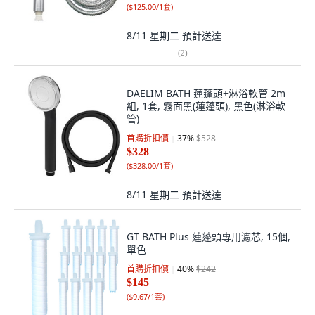
(
$125.00/1套
)
8/11 星期二
預計送達
(
2
)
DAELIM BATH 蓮蓬頭+淋浴軟管 2m
組, 1套, 霧面黑(蓮蓬頭), 黑色(淋浴軟
管)
首購折扣價
37
%
$528
$328
(
$328.00/1套
)
8/11 星期二
預計送達
GT BATH Plus 蓮蓬頭專用濾芯, 15個,
單色
首購折扣價
40
%
$242
$145
(
$9.67/1套
)