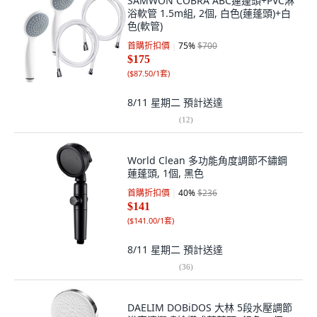
SAMWON COBRA ABC蓮蓬頭+PVC淋
浴軟管 1.5m組, 2個, 白色(蓮蓬頭)+白
色(軟管)
首購折扣價
75
%
$700
$175
(
$87.50/1套
)
8/11 星期二
預計送達
(
12
)
World Clean 多功能角度調節不鏽鋼
蓮蓬頭, 1個, 黑色
首購折扣價
40
%
$236
$141
(
$141.00/1套
)
8/11 星期二
預計送達
(
36
)
DAELIM DOBiDOS 大林 5段水壓調節