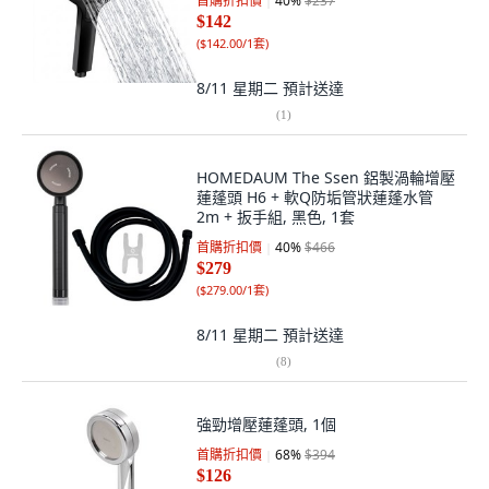
首購折扣價
40
%
$237
$142
(
$142.00/1套
)
8/11 星期二
預計送達
(
1
)
HOMEDAUM The Ssen 鋁製渦輪增壓
蓮蓬頭 H6 + 軟Q防垢管狀蓮蓬水管
2m + 扳手組, 黑色, 1套
首購折扣價
40
%
$466
$279
(
$279.00/1套
)
8/11 星期二
預計送達
(
8
)
強勁增壓蓮蓬頭, 1個
首購折扣價
68
%
$394
$126