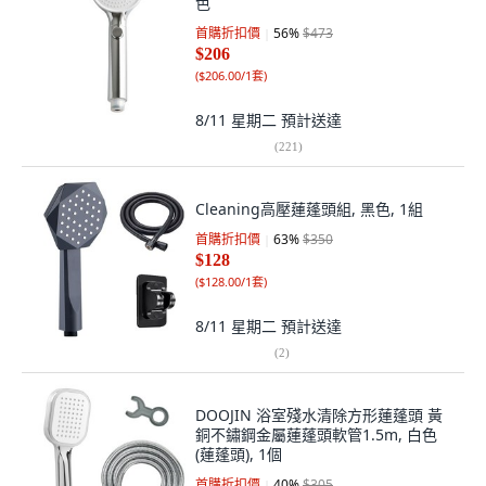
色
首購折扣價
56
%
$473
$206
(
$206.00/1套
)
8/11 星期二
預計送達
(
221
)
Cleaning高壓蓮蓬頭組, 黑色, 1組
首購折扣價
63
%
$350
$128
(
$128.00/1套
)
8/11 星期二
預計送達
(
2
)
DOOJIN 浴室殘水清除方形蓮蓬頭 黃
銅不鏽鋼金屬蓮蓬頭軟管1.5m, 白色
(蓮蓬頭), 1個
首購折扣價
40
%
$305