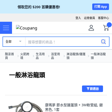
領取您的
$200
首購優惠卷!
打開 App
登入
註冊會員
客服中心
全部
酷澎首
火箭跨
生活用
浴室用
淋浴龍頭/蓮蓬
一般淋浴龍
頁
境
品
品
頭
頭
一般淋浴龍頭
篩選器
康瑪夢 節水型蓮蓬頭 + 3M軟管組, 銀
黑色, 1套