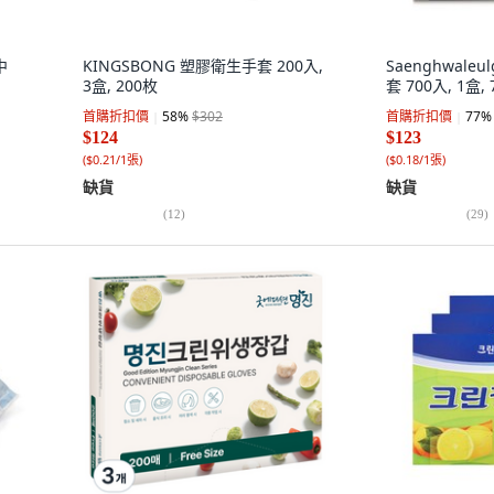
中
KINGSBONG 塑膠衛生手套 200入,
Saenghwaleu
3盒, 200枚
套 700入, 1盒,
首購折扣價
58
%
$302
首購折扣價
77
%
$124
$123
(
$0.21/1張
)
(
$0.18/1張
)
缺貨
缺貨
(
12
)
(
29
)