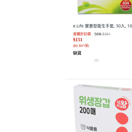
e.Life 實惠型衛生手套, 50入, 1
首購折扣價
56
%
$351
$151
(
$0.30/1張
)
缺貨
(
1
)