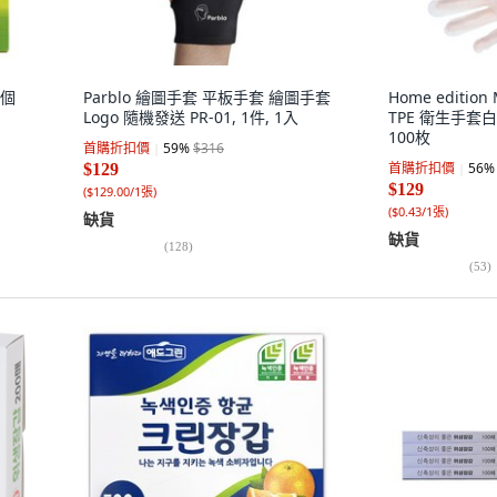
0個
Parblo 繪圖手套 平板手套 繪圖手套
Home editio
Logo 隨機發送 PR-01, 1件, 1入
TPE 衛生手套白色
100枚
首購折扣價
59
%
$316
首購折扣價
56
%
$129
$129
(
$129.00/1張
)
(
$0.43/1張
)
缺貨
缺貨
(
128
)
(
53
)