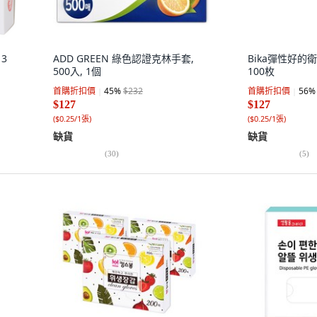
 3
ADD GREEN 綠色認證克林手套,
Bika彈性好的衛
500入, 1個
100枚
首購折扣價
45
%
$232
首購折扣價
56
%
$127
$127
(
$0.25/1張
)
(
$0.25/1張
)
缺貨
缺貨
(
30
)
(
5
)