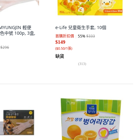
n MYUNGJIN 輕便
e-Life 兒童衛生手套, 10個
中號 100p, 3盒,
首購折扣價
55
%
$333
$149
$296
(
$0.50/1張
)
缺貨
(
313
)