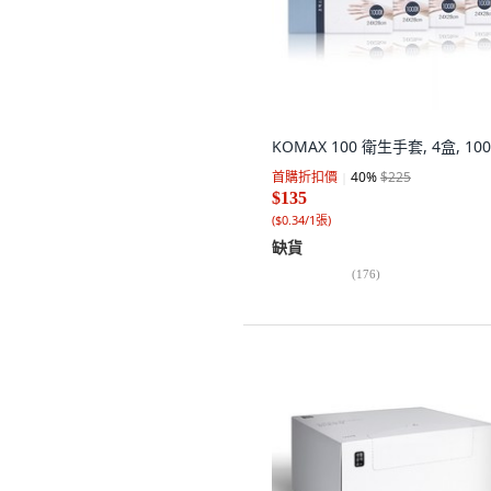
KOMAX 100 衛生手套, 4盒, 10
首購折扣價
40
%
$225
$135
(
$0.34/1張
)
缺貨
(
176
)