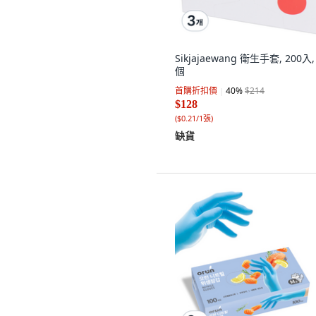
Sikjajaewang 衛生手套, 200入,
個
首購折扣價
40
%
$214
$128
(
$0.21/1張
)
缺貨