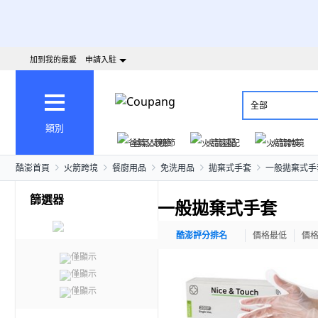
加到我的最愛
申請入駐
全部
類別
爸氣父親節
火箭速配
火箭跨境
酷澎首頁
火箭跨境
餐廚用品
免洗用品
拋棄式手套
一般拋棄式手
篩選器
一般拋棄式手套
酷澎評分排名
價格最低
價
僅顯示
僅顯示
僅顯示