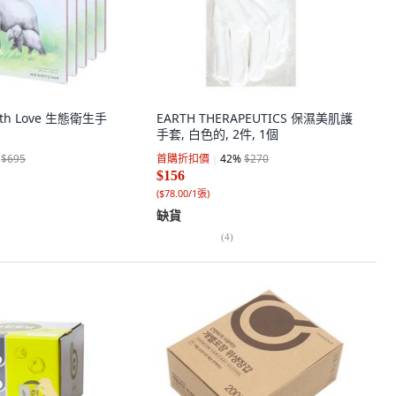
rth Love 生態衛生手
EARTH THERAPEUTICS 保濕美肌護
手套, 白色的, 2件, 1個
$695
首購折扣價
42
%
$270
$156
(
$78.00/1張
)
缺貨
(
4
)