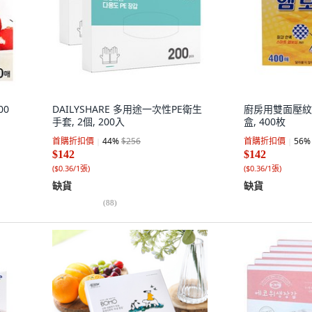
00
DAILYSHARE 多用途一次性PE衛生
廚房用雙面壓紋盔甲
手套, 2個, 200入
盒, 400枚
首購折扣價
44
%
$256
首購折扣價
56
%
$142
$142
(
$0.36/1張
)
(
$0.36/1張
)
缺貨
缺貨
(
88
)