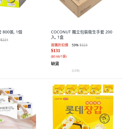
 800張, 1個
COCONUT 獨立包裝衛生手套 200
入, 1盒
$221
首購折扣價
59
%
$323
$131
(
$0.66/1張
)
缺貨
(
119
)