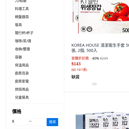
刀/砧板
料理工具
碗盤器皿
餐具
隨行杯/杯子
咖啡/茶/酒
KOREA HOUSE 清潔衛生手套 5
收納/整理
張, 2個, 500入
容器
首購折扣價
40
%
$239
$143
保溫用品
(
$0.14/1張
)
廚房百貨
缺貨
廚房家電
(
5
)
烘焙用品
兒童餐具
價格
$
~
搜尋