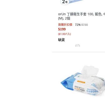
orUn 丁腈衛生手套 100, 藍色, 
(M), 2個
首購折扣價
72
%
$730
$199
(
$1.00/1入
)
缺貨
(
17
)