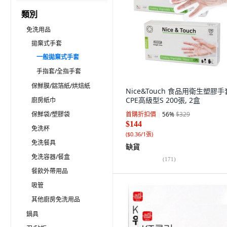
類別
免洗用品
拋棄式手套
一般拋棄式手套
手指套/全指手套
保鮮膜/鋁箔紙/烘焙紙
Nice&Touch 食品用衛生塑膠手
CPE高級型S 200張, 2盒
廚房紙巾
保鮮袋/塑膠袋
首購折扣價
56
%
$329
$144
免洗杯
(
$0.36/1張
)
免洗餐具
缺貨
免洗容器/餐盒
(
171
)
餐飲外帶用品
吸管
其他廚房免洗用品
鍋具