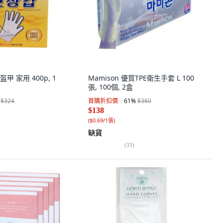
 家用 400p, 1
Mamison 優質TPE衛生手套 L 100
張, 100個, 2盒
$324
首購折扣價
61
%
$360
$138
(
$0.69/1張
)
缺貨
(
33
)