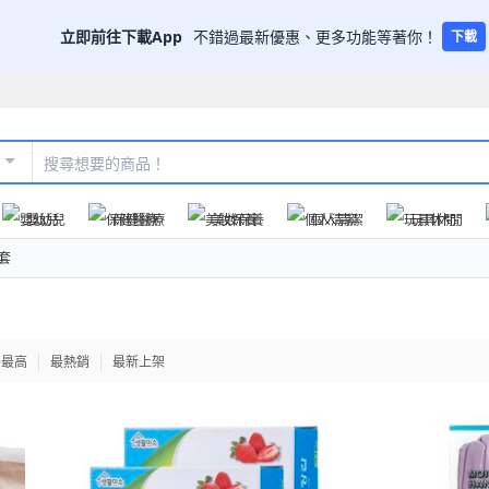
立即前往下載App
不錯過最新優惠、更多功能等著你！
下載
嬰幼兒
保健醫療
美妝保養
個人清潔
玩具休閒
套
格最高
最熱銷
最新上架