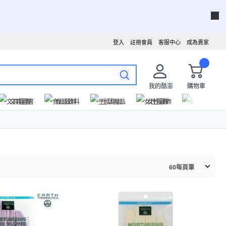
登入
註冊會員
客服中心
成為賣家
我的酷澎
購物車
文具圖書
食品飲料
生活用品
女性服飾
運動戶外
60
每頁筆