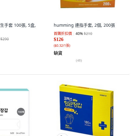
生手套 100張, 5盒,
humming 連指手套, 2個, 200張
首購折扣價
40
%
$210
$290
$126
(
$0.32/1張
)
缺貨
(
48
)