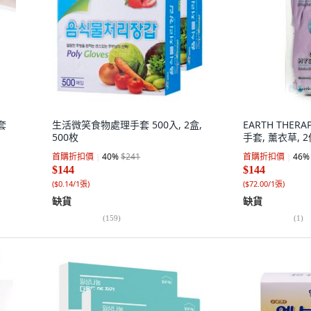
套
生活微笑食物處理手套 500入, 2盒,
EARTH THER
500枚
手套, 薰衣草, 2
首購折扣價
40
%
$241
首購折扣價
46
%
$144
$144
(
$0.14/1張
)
(
$72.00/1張
)
缺貨
缺貨
(
159
)
(
1
)