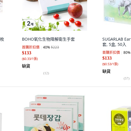
0枚
BOHO氧化生物降解衛生手套
SUGARLAB Ea
套, 5盒, 50入
首購折扣價
40
%
$223
首購折扣價
80
%
$133
$133
(
$0.33/1張
)
(
$0.53/1張
)
缺貨
缺貨
(
12
)
(
57
)