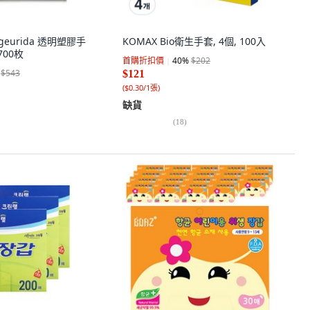
lgeurida 透明塑膠手
KOMAX Bio衛生手套, 4個, 100入
 700枚
首購折扣價
40
%
$202
$543
$121
(
$0.30/1張
)
缺貨
(
18
)