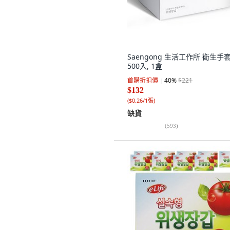
Saengong 生活工作所 衛生手
500入, 1盒
首購折扣價
40
%
$221
$132
(
$0.26/1張
)
缺貨
(
593
)