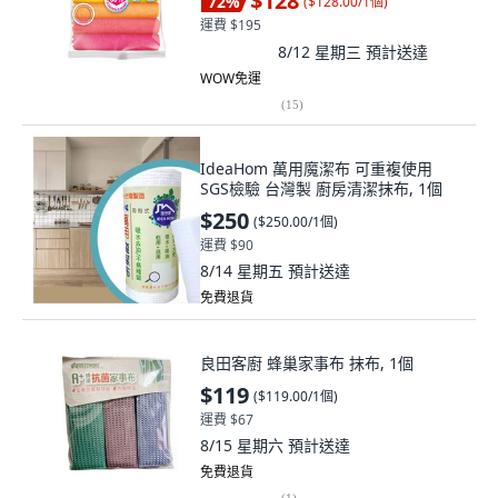
$128
72
%
(
$128.00/1個
)
運費 $195
8/12 星期三
預計送達
WOW免運
(
15
)
IdeaHom 萬用魔潔布 可重複使用
SGS檢驗 台灣製 廚房清潔抹布, 1個
$250
(
$250.00/1個
)
運費 $90
8/14 星期五
預計送達
免費退貨
良田客廚 蜂巢家事布 抹布, 1個
$119
(
$119.00/1個
)
運費 $67
8/15 星期六
預計送達
免費退貨
(
1
)