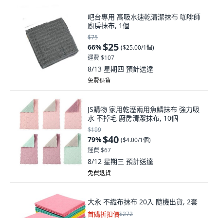
吧台專用 高吸水速乾清潔抹布 咖啡師
廚房抹布, 1個
$75
$25
66
%
(
$25.00/1個
)
運費 $107
8/13 星期四
預計送達
免費退貨
JS購物 家用乾溼兩用魚鱗抹布 強力吸
水 不掉毛 廚房清潔抹布, 10個
$199
$40
79
%
(
$4.00/1個
)
運費 $67
8/12 星期三
預計送達
免費退貨
大永 不織布抹布 20入 隨機出貨, 2套
首購折扣價
$272