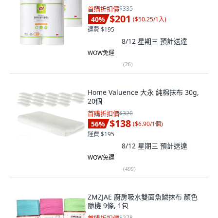
首購折扣價
$335
$201
40
%
(
$50.25/1入
)
運費 $195
8/12 星期三
預計送達
WOW免運
(
26
)
Home Valuence 大永 純棉抹布 30g,
20個
首購折扣價
$320
$138
56
%
(
$6.90/1個
)
運費 $195
8/12 星期三
預計送達
WOW免運
(
499
)
ZMZJAE 廚房吸水雙面魚鱗抹布 顏色
隨機 9條, 1包
$278