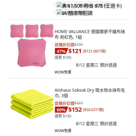
满 $1,500 再省 $75 (王道卡)
$6 酷澎幣回饋
HOME VALUANCE 德國嫘縈不織布抹
布 粉紅色, 1組
首購折扣價
$230
$121
47
%
(
$121.00/1個
)
運費 $195
8/12 星期三
預計送達
WOW免運
Alohaus Soksok Dry 吸水除水抹布毛
巾, 3個
首購折扣價
$383
$152
60
%
(
$50.67/1個
)
運費 $195
8/12 星期三
預計送達
WOW免運