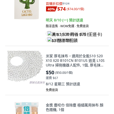
首購折扣價
$124
$74
40
%
(
$74.00/1個
)
明天 8/10 (一)
預計送達
酷澎直售 ∙ WOW免運 ∙ 免費退貨
满 $1,500 再省 $75 (王道卡)
$3 酷澎幣回饋
米家 厚毛抹布，適用於全能S10 S20
X10 X20 B101CN B101US 追覓 L10S
Ultra 掃拖機器人配件, 1個, 厚毛抹布
(S10+ X10+) 適用
$50
(
$50.00/1個
)
運費 $67
8/12 星期三
預計送達
免費退貨
金獎 塵咬巾 倍除塵 極細萬用抹布 顏
色隨機, 1個