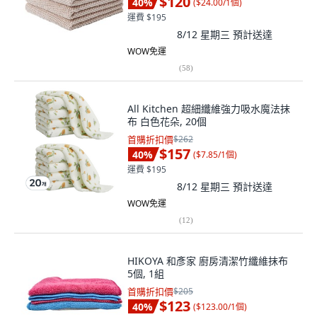
$120
40
%
(
$24.00/1個
)
運費 $195
8/12 星期三
預計送達
WOW免運
(
58
)
All Kitchen 超細纖維強力吸水魔法抹
布 白色花朵, 20個
首購折扣價
$262
$157
40
%
(
$7.85/1個
)
運費 $195
8/12 星期三
預計送達
WOW免運
(
12
)
HIKOYA 和彥家 廚房清潔竹纖維抹布
5個, 1組
首購折扣價
$205
$123
40
%
(
$123.00/1個
)