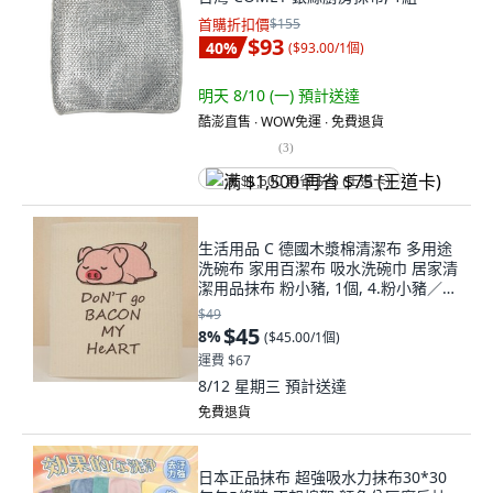
首購折扣價
$155
$93
40
%
(
$93.00/1個
)
明天 8/10 (一)
預計送達
酷澎直售 ∙ WOW免運 ∙ 免費退貨
(
3
)
满 $1,500 再省 $75 (王道卡)
生活用品 C 德國木漿棉清潔布 多用途
洗碗布 家用百潔布 吸水洗碗巾 居家清
潔用品抹布 粉小豬, 1個, 4.粉小豬／單
張
$49
$45
8
%
(
$45.00/1個
)
運費 $67
8/12 星期三
預計送達
免費退貨
日本正品抹布 超強吸水力抹布30*30