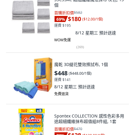
個
首購折扣價
$582
$180
69
%
(
$12.00/1個
)
運費 $195
8/12 星期三
預計送達
WOW免運
(
269
)
魔乾 3D緹花雙效擦拭布, 1個
$448
(
$448.00/1個
)
運費 $141
8/12 星期三
預計送達
免費退貨
Spontex COLLECTION 感性色彩多用
途超細纖維抹布超值組8件組, 1套
首購折扣價
$470