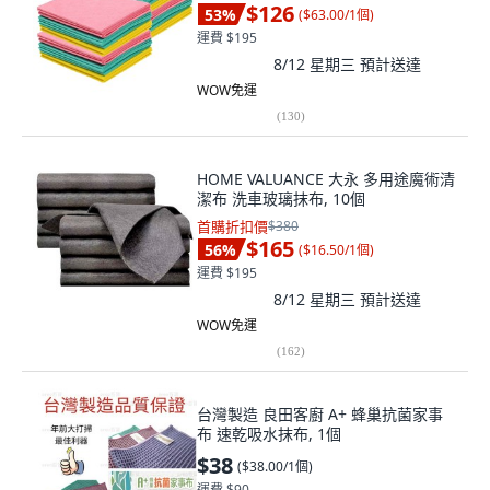
$126
53
%
(
$63.00/1個
)
運費 $195
8/12 星期三
預計送達
WOW免運
(
130
)
HOME VALUANCE 大永 多用途魔術清
潔布 洗車玻璃抹布, 10個
首購折扣價
$380
$165
56
%
(
$16.50/1個
)
運費 $195
8/12 星期三
預計送達
WOW免運
(
162
)
台灣製造 良田客廚 A+ 蜂巢抗菌家事
布 速乾吸水抹布, 1個
$38
(
$38.00/1個
)
運費 $90