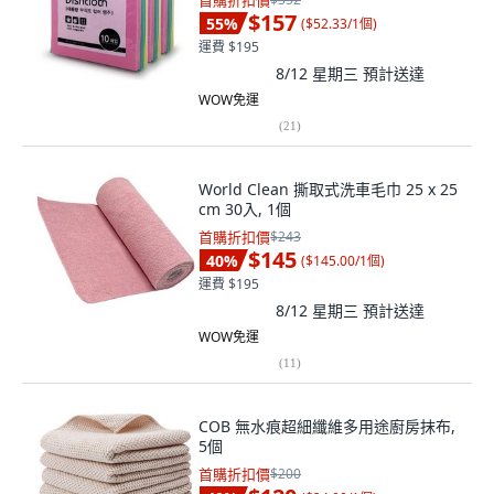
首購折扣價
$157
55
%
(
$52.33/1個
)
運費 $195
8/12 星期三
預計送達
WOW免運
(
21
)
World Clean 撕取式洗車毛巾 25 x 25
cm 30入, 1個
首購折扣價
$243
$145
40
%
(
$145.00/1個
)
運費 $195
8/12 星期三
預計送達
WOW免運
(
11
)
COB 無水痕超細纖維多用途廚房抹布,
5個
首購折扣價
$200