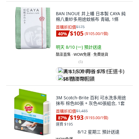
BAN INOUE 井上幡 日本製 CAYA 純
棉八重紗多用途蚊帳布 青磁, 1條
首購折扣價
$175
$105
40
%
(
$105.00/1個
)
明天 8/10 (一)
預計送達
酷澎直售 ∙ WOW免運 ∙ 免費退貨
(
5
)
满 $1,500 再省 $75 (王道卡)
$8 酷澎幣回饋
3M Scotch-Brite 百利 可水洗多用途
抹布 棕色80張 + 灰色40張組合, 1套
首購折扣價
$1,485
$193
87
%
(
$193.00/1個
)
運費 $195
8/12 星期三
預計送達