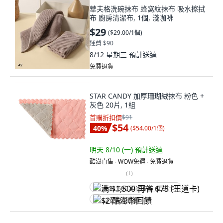
華夫格洗碗抹布 蜂窩紋抹布 吸水擦拭
布 廚房清潔布, 1個, 淺咖啡
$29
(
$29.00/1個
)
運費 $90
8/12 星期三
預計送達
免費退貨
STAR CANDY 加厚珊瑚絨抹布 粉色 +
灰色 20片, 1組
首購折扣價
$91
$54
40
%
(
$54.00/1個
)
明天 8/10 (一)
預計送達
酷澎直售 ∙ WOW免運 ∙ 免費退貨
(
1
)
满 $1,500 再省 $75 (王道卡)
$2 酷澎幣回饋