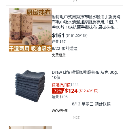
廚房毛巾式周拋抹布吸水吸油手撕洗碗
布毛巾吸水清潔加厚廚房專用, 1個, 3
卷60片 10A抗菌手撕抹布 周拋抹布,新
尺寸25*25CM-不掉毛吸油污
$161
(
$161.00/1個
)
運費 $67
8/22
預計送達
免費退貨
Draw Life 棉質咖啡廳抹布 灰色 30g,
10個
首購折扣價
$444
$124
72
%
(
$12.40/1個
)
運費 $195
8/12 星期三
預計送達
WOW免運
(
405
)