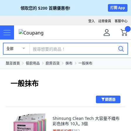
領取您的
$200
首購優惠卷!
打開 App
登入
註冊會員
客服中心
全部
酷澎首頁
餐廚用品
廚房百貨
抹布
一般抹布
一般抹布
篩選器
Shinsung Clean Tech 大容量不織布
彩色抹布 10入, 3個
$352