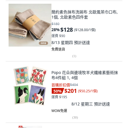
簡約素色抹布洗碗布 北歐風茶巾口布,
1個, 北歐素色四件套
$180
$128
28
%
(
$128.00/1個
)
運費 $90
8/13 星期四
預計送達
免費退貨
(
1
)
Popo 花朵與邊境牧羊犬纖維素藝術抹
布4件組 1, 4個
首購折扣價
$404
$201
50
%
(
$50.25/1個
)
運費 $195
8/12 星期三
預計送達
WOW免運
(
30
)