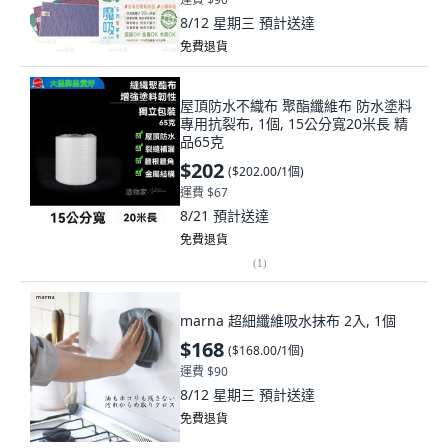
8/12 星期三
預計送達
免費退貨
屋頂防水不織布 聚酯纖維布 防水塗料
專用抗裂布, 1個, 15公分寬20米長 精
品65克
$202
(
$202.00/1個
)
運費 $67
8/21
預計送達
免費退貨
(
1
)
marna 超細纖維吸水抹布 2入, 1個
$168
(
$168.00/1個
)
運費 $90
8/12 星期三
預計送達
免費退貨