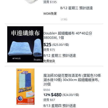
運費 $195
8/12 星期三
預計送達
WOW免運
(
136
)
Double+ 超細纖維布 40*40公分
380GSM, 1個
$25
(
$25.00/1個
)
運費 $75
8/12 星期三
預計送達
免費退貨
魔法師3D緹花雙效清潔布 (寶藍色10條
湖水綠10條) 30x30cm 超細纖維抹布,
20個
$550
$480
12
%
(
$24.00/1個
)
運費 $67
8/13 星期四
預計送達