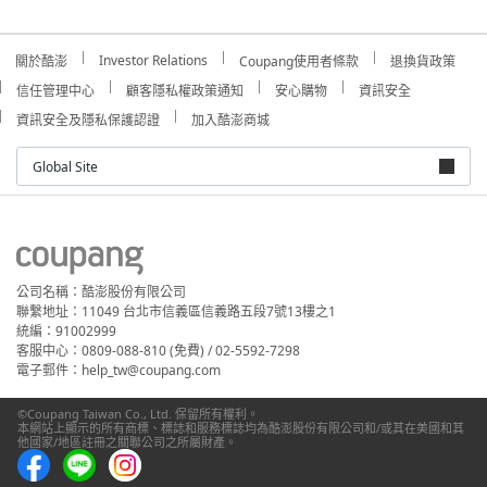
Investor Relations
關於酷澎
Coupang使用者條款
退換貨政策
信任管理中心
顧客隱私權政策通知
安心購物
資訊安全
資訊安全及隱私保護認證
加入酷澎商城
Global Site
公司名稱：酷澎股份有限公司
聯繫地址：11049 台北市信義區信義路五段7號13樓之1
統編：91002999
客服中心：0809-088-810 (免費) / 02-5592-7298
電子郵件：help_tw@coupang.com
©Coupang Taiwan Co., Ltd. 保留所有權利。
本網站上顯示的所有商標、標誌和服務標誌均為酷澎股份有限公司和/或其在美國和其
他國家/地區註冊之關聯公司之所屬財產。