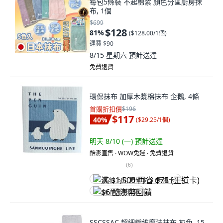
每包5條裝 不起棉絮 顏色分區廚房抹
布, 1個
$699
$128
81
%
(
$128.00/1個
)
運費 $90
8/15 星期六
預計送達
免費退貨
環保抹布 加厚木漿棉抹布 企鵝, 4條
首購折扣價
$196
$117
40
%
(
$29.25/1個
)
明天 8/10 (一)
預計送達
酷澎直售 ∙ WOW免運 ∙ 免費退貨
(
6
)
满 $1,500 再省 $75 (王道卡)
$6 酷澎幣回饋
SSCSSAC 超細纖維魔法抹布 灰色, 15