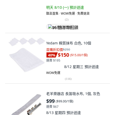
明天 8/10 (一)
預計送達
酷澎直售 ∙ WOW免運 ∙ 免費退貨
(
2
)
$6 酷澎幣回饋
Yedam 棉質抹布 白色, 10個
首購折扣價
$250
$150
40
%
(
$15.00/1個
)
運費 $195
8/12 星期三
預計送達
WOW免運
(
116
)
老羊樂器店 長笛吸水布, 1個, 灰色
$99
(
$99.00/1個
)
運費 $67
8/13 星期四
預計送達