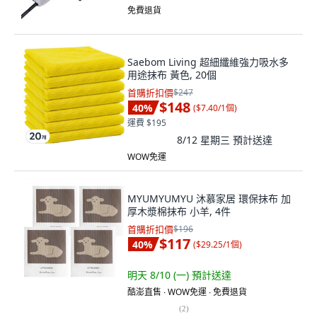
免費退貨
Saebom Living 超細纖維強力吸水多
用途抹布 黃色, 20個
首購折扣價
$247
$148
40
%
(
$7.40/1個
)
運費 $195
8/12 星期三
預計送達
WOW免運
MYUMYUMYU 沐慕家居 環保抹布 加
厚木漿棉抹布 小羊, 4件
首購折扣價
$196
$117
40
%
(
$29.25/1個
)
明天 8/10 (一)
預計送達
酷澎直售 ∙ WOW免運 ∙ 免費退貨
(
2
)