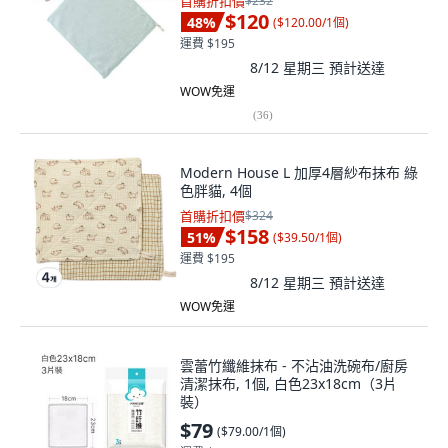
首購折扣價
$232
$120
48
%
(
$120.00/1個
)
運費 $195
8/12 星期三
預計送達
WOW免運
(
36
)
Modern House L 加厚4層紗布抹布 綠
色胖貓, 4個
首購折扣價
$324
$158
51
%
(
$39.50/1個
)
運費 $195
8/12 星期三
預計送達
WOW免運
雲蕾竹纖維抹布 - 不沾油洗碗布/廚房
清潔抹布, 1個, 白色23x18cm（3片
裝）
$79
(
$79.00/1個
)