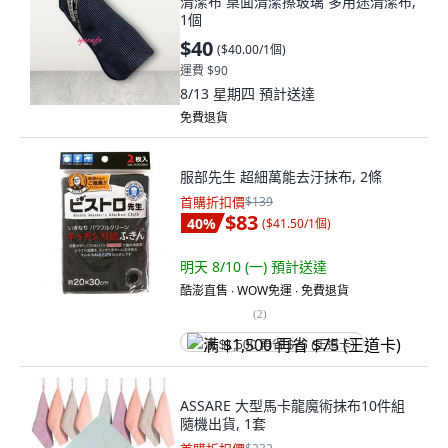
清潔布 桌面清潔擦玻璃 多用途清潔布,
1個
$40
(
$40.00/1個
)
運費 $90
8/13 星期四
預計送達
免費退貨
服部先生 超細萬能去汙抹布, 2條
首購折扣價
$139
$83
40
%
(
$41.50/1個
)
明天 8/10 (一)
預計送達
酷澎直售 ∙ WOW免運 ∙ 免費退貨
(
2
)
满 $1,500 再省 $75 (王道卡)
ASSARE 大型馬卡龍魔術抹布10件組
隨機出貨, 1套