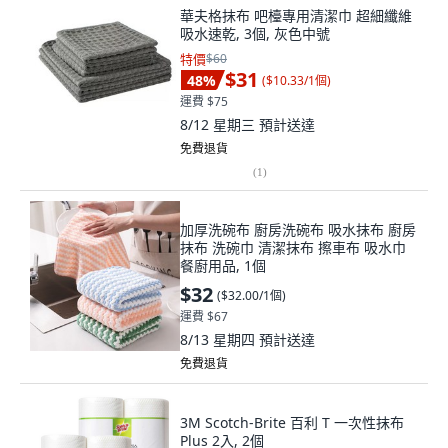
華夫格抹布 吧檯專用清潔巾 超細纖維
吸水速乾, 3個, 灰色中號
特價
$60
$31
48
%
(
$10.33/1個
)
運費 $75
8/12 星期三
預計送達
免費退貨
(
1
)
加厚洗碗布 廚房洗碗布 吸水抹布 廚房
抹布 洗碗巾 清潔抹布 擦車布 吸水巾
餐廚用品, 1個
$32
(
$32.00/1個
)
運費 $67
8/13 星期四
預計送達
免費退貨
3M Scotch-Brite 百利 T 一次性抹布
Plus 2入, 2個