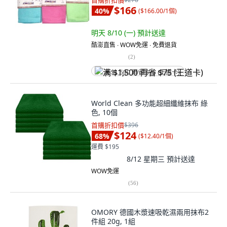
首購折扣價
$166
40
%
(
$166.00/1個
)
明天 8/10 (一)
預計送達
酷澎直售 ∙ WOW免運 ∙ 免費退貨
(
2
)
满 $1,500 再省 $75 (王道卡)
World Clean 多功能超細纖維抹布 綠
色, 10個
首購折扣價
$396
$124
68
%
(
$12.40/1個
)
運費 $195
8/12 星期三
預計送達
WOW免運
(
56
)
OMORY 德國木漿速吸乾濕兩用抹布2
件組 20g, 1組