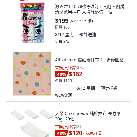
激落君 LEC 超強除油汙 3入組 – 廚房
清潔萬用抹布 大掃除必備, 1個
$199
(
$199.00/1個
)
運費 $90
8/12 星期三
預計送達
免費退貨
All kitchen 纖維素抹布 11 迷你圓點
首購折扣價
$270
$162
40
%
運費 $195
8/12 星期三
預計送達
WOW免運
大榮 Chamjoeun 純棉抹布 長方形
30g, 20個
首購折扣價
$235
$120
48
%
(
$6.00/1個
)