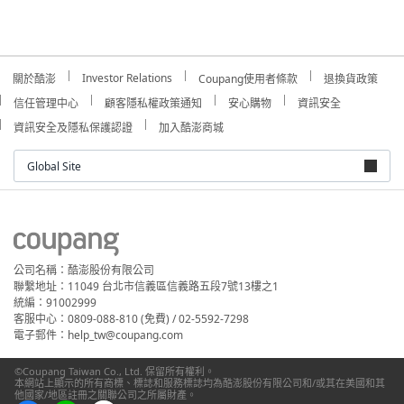
Investor Relations
關於酷澎
Coupang使用者條款
退換貨政策
信任管理中心
顧客隱私權政策通知
安心購物
資訊安全
資訊安全及隱私保護認證
加入酷澎商城
Global Site
公司名稱：酷澎股份有限公司
聯繫地址：11049 台北市信義區信義路五段7號13樓之1
統編：91002999
客服中心：0809-088-810 (免費) / 02-5592-7298
電子郵件：help_tw@coupang.com
©Coupang Taiwan Co., Ltd. 保留所有權利。
本網站上顯示的所有商標、標誌和服務標誌均為酷澎股份有限公司和/或其在美國和其
他國家/地區註冊之關聯公司之所屬財產。