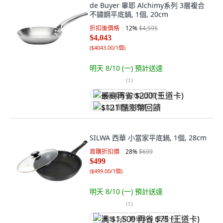
de Buyer 畢耶 Alchimy系列 3層複合
不鏽鋼平底鍋, 1個, 20cm
折扣後價格
12
%
$4,595
$4,043
(
$4043.00/1個
)
明天 8/10 (一)
預計送達
(
1
)
最高再省 $200 (王道卡)
$121 酷澎幣回饋
SILWA 西華 小當家平底鍋, 1個, 28cm
首購折扣價
28
%
$699
$499
(
$499.00/1個
)
明天 8/10 (一)
預計送達
(
1
)
满 $1,500 再省 $75 (王道卡)