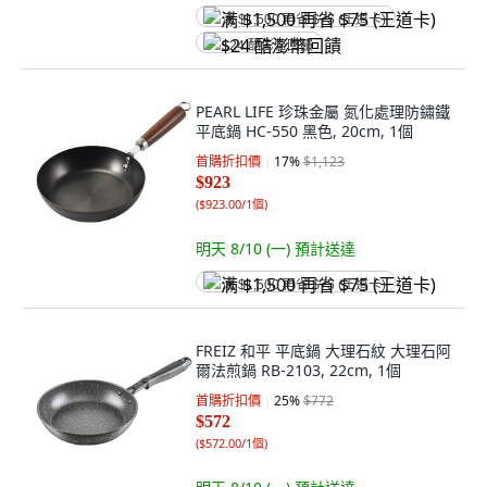
满 $1,500 再省 $75 (王道卡)
$24 酷澎幣回饋
PEARL LIFE 珍珠金屬 氮化處理防鏽鐵
平底鍋 HC-550 黑色, 20cm, 1個
首購折扣價
17
%
$1,123
$923
(
$923.00/1個
)
明天 8/10 (一)
預計送達
满 $1,500 再省 $75 (王道卡)
FREIZ 和平 平底鍋 大理石紋 大理石阿
爾法煎鍋 RB-2103, 22cm, 1個
首購折扣價
25
%
$772
$572
(
$572.00/1個
)