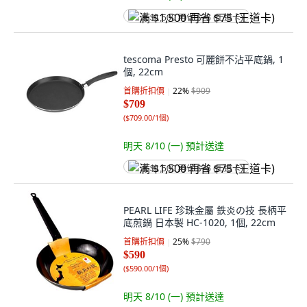
满 $1,500 再省 $75 (王道卡)
tescoma Presto 可麗餅不沾平底鍋, 1
個, 22cm
首購折扣價
22
%
$909
$709
(
$709.00/1個
)
明天 8/10 (一)
預計送達
满 $1,500 再省 $75 (王道卡)
PEARL LIFE 珍珠金屬 鉄炎の技 長柄平
底煎鍋 日本製 HC-1020, 1個, 22cm
首購折扣價
25
%
$790
$590
(
$590.00/1個
)
明天 8/10 (一)
預計送達