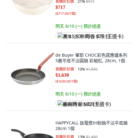
首購折扣價
21
%
$917
$717
(
$717.00/1個
)
明天 8/10 (一)
預計送達
满 $1,500 再省 $75 (王道卡)
de Buyer 畢耶 CHOC彩色感應爐系列
5層平底不沾圓鍋 彩椒紅, 28cm, 1個
首購折扣價
10
%
$1,830
$1,630
(
$1630.00/1個
)
明天 8/10 (一)
預計送達
最高再省 $82 (王道卡)
HAPPYCALL 鈦電漿IH耐蝕不沾平底鍋
28cm 1個
首購折扣價
13
%
$1,480