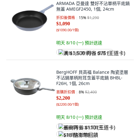
ARMADA 亞曼達 雙好不沾單柄平底鍋
無蓋 AMEGF2450, 1個, 24cm
折扣後價格
15
%
$1,290
$1,090
(
$1090.00/1個
)
明天 8/10 (一)
預計送達
满 $1,500 再省 $75 (王道卡)
BergHOFF 貝高福 Balance 陶瓷塗層
不沾鍋單柄附耳含蓋平底鍋 BHBL-
F26H, 1個, 26cm
首購折扣價
8
%
$2,400
$2,200
(
$2200.00/1個
)
明天 8/10 (一)
預計送達
最高再省 $110 (王道卡)
$18 酷澎幣回饋