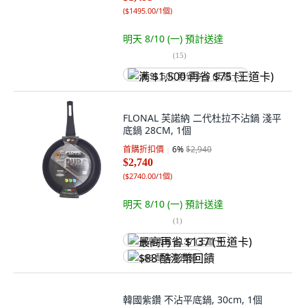
(
$1495.00/1個
)
明天 8/10 (一)
預計送達
(
15
)
满 $1,500 再省 $75 (王道卡)
FLONAL 芙諾納 二代杜拉不沾鍋 淺平
底鍋 28CM, 1個
首購折扣價
6
%
$2,940
$2,740
(
$2740.00/1個
)
明天 8/10 (一)
預計送達
(
1
)
最高再省 $137 (王道卡)
$88 酷澎幣回饋
韓國紫鑽 不沾平底鍋, 30cm, 1個