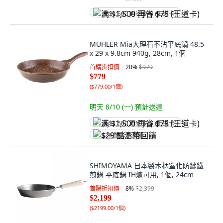
满 $1,500 再省 $75 (王道卡)
MUHLER Mia大理石不沾平底鍋 48.5
x 29 x 9.8cm 940g, 28cm, 1個
首購折扣價
20
%
$979
$779
(
$779.00/1個
)
明天 8/10 (一)
預計送達
满 $1,500 再省 $75 (王道卡)
$29 酷澎幣回饋
SHIMOYAMA 日本製木柄窒化防鏽鐵
煎鍋 平底鍋 IH爐可用, 1個, 24cm
首購折扣價
8
%
$2,399
$2,199
(
$2199.00/1個
)