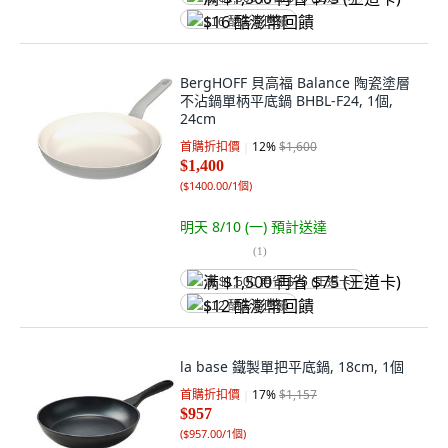
$16 酷澎幣回饋
BergHOFF 貝高福 Balance 陶瓷塗層
不沾鍋單柄平底鍋 BHBL-F24, 1個,
24cm
首購折扣價
12
%
$1,600
$1,400
(
$1400.00/1個
)
明天 8/10 (一)
預計送達
(
1
)
满 $1,500 再省 $75 (王道卡)
$12 酷澎幣回饋
la base 鐵製單把平底鍋, 18cm, 1個
首購折扣價
17
%
$1,157
$957
(
$957.00/1個
)