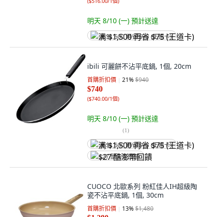
(
$516.00/1個
)
明天 8/10 (一)
預計送達
满 $1,500 再省 $75 (王道卡)
ibili 可麗餅不沾平底鍋, 1個, 20cm
首購折扣價
21
%
$940
$740
(
$740.00/1個
)
明天 8/10 (一)
預計送達
(
1
)
满 $1,500 再省 $75 (王道卡)
$27 酷澎幣回饋
CUOCO 北歐系列 粉紅佳人IH超級陶
瓷不沾平底鍋, 1個, 30cm
首購折扣價
13
%
$1,480