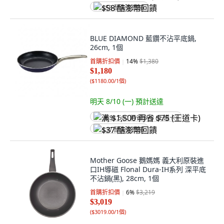
$58 酷澎幣回饋
BLUE DIAMOND 藍鑽不沾平底鍋,
26cm, 1個
首購折扣價
14
%
$1,380
$1,180
(
$1180.00/1個
)
明天 8/10 (一)
預計送達
满 $1,500 再省 $75 (王道卡)
$37 酷澎幣回饋
Mother Goose 鵝媽媽 義大利原裝進
口IH導磁 Flonal Dura-IH系列 深平底
不沾鍋(黑), 28cm, 1個
首購折扣價
6
%
$3,219
$3,019
(
$3019.00/1個
)