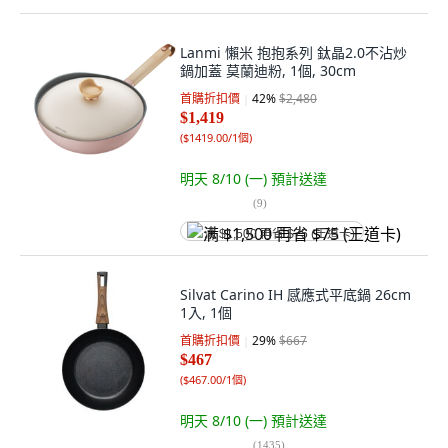
Lanmi 懶米 抱抱系列 鈦晶2.0不沾炒
鍋加蓋 莫蘭迪粉, 1個, 30cm
首購折扣價
42
%
$2,480
$1,419
(
$1419.00/1個
)
明天 8/10 (一)
預計送達
(
9
)
满 $1,500 再省 $75 (王道卡)
Silvat Carino IH 感應式平底鍋 26cm
1入, 1個
首購折扣價
29
%
$667
$467
(
$467.00/1個
)
明天 8/10 (一)
預計送達
(
1435
)