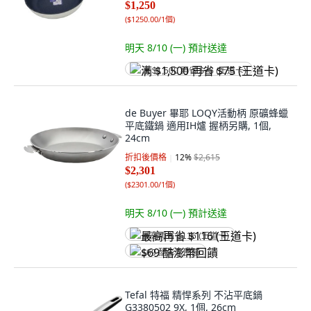
$1,250
(
$1250.00/1個
)
明天 8/10 (一)
預計送達
满 $1,500 再省 $75 (王道卡)
de Buyer 畢耶 LOQY活動柄 原礦蜂蠟
平底鐵鍋 適用IH爐 握柄另購, 1個,
24cm
折扣後價格
12
%
$2,615
$2,301
(
$2301.00/1個
)
明天 8/10 (一)
預計送達
最高再省 $116 (王道卡)
$69 酷澎幣回饋
Tefal 特福 精悍系列 不沾平底鍋
G3380502 9X, 1個, 26cm