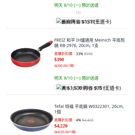
明天 8/10 (一)
預計送達
(
1
)
最高再省 $151 (王道卡)
FREIZ 和平 IH爐適用 Meinich 平底煎
鍋 RB-2976, 20cm, 1支
首購折扣價
33
%
$590
$390
(
$390.00/1個
)
明天 8/10 (一)
預計送達
满 $1,500 再省 $75 (王道卡)
Tefal 特福 平底鍋 W0322301, 26cm,
1個
首購折扣價
4
%
$4,420
$4,220
(
$4220.00/1個
)