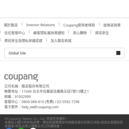
Investor Relations
關於酷澎
Coupang使用者條款
退換貨政策
信任管理中心
顧客隱私權政策通知
安心購物
資訊安全
資訊安全及隱私保護認證
加入酷澎商城
Global Site
公司名稱：酷澎股份有限公司
聯繫地址：11049 台北市信義區信義路五段7號13樓之1
統編：91002999
客服中心：0809-088-810 (免費) / 02-5592-7298
電子郵件：help_tw@coupang.com
©Coupang Taiwan Co., Ltd. 保留所有權利。
本網站上顯示的所有商標、標誌和服務標誌均為酷澎股份有限公司和/或其在美國和其
他國家/地區註冊之關聯公司之所屬財產。