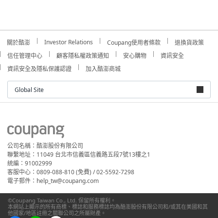
Investor Relations
關於酷澎
Coupang使用者條款
退換貨政策
信任管理中心
顧客隱私權政策通知
安心購物
資訊安全
資訊安全及隱私保護認證
加入酷澎商城
Global Site
公司名稱：酷澎股份有限公司
聯繫地址：11049 台北市信義區信義路五段7號13樓之1
統編：91002999
客服中心：0809-088-810 (免費) / 02-5592-7298
電子郵件：help_tw@coupang.com
©Coupang Taiwan Co., Ltd. 保留所有權利。
本網站上顯示的所有商標、標誌和服務標誌均為酷澎股份有限公司和/或其在美國和其
他國家/地區註冊之關聯公司之所屬財產。