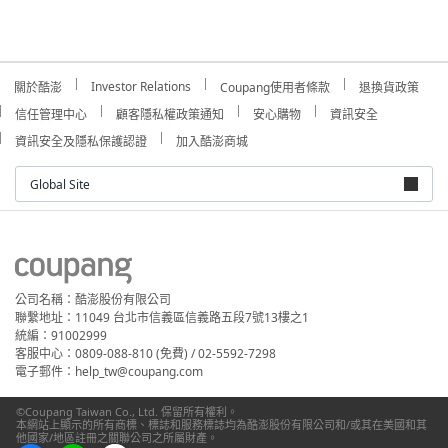
Investor Relations
關於酷澎
Coupang使用者條款
退換貨政策
信任管理中心
顧客隱私權政策通知
安心購物
資訊安全
資訊安全及隱私保護認證
加入酷澎商城
Global Site
公司名稱：酷澎股份有限公司
聯繫地址：11049 台北市信義區信義路五段7號13樓之1
統編：91002999
客服中心：0809-088-810 (免費) / 02-5592-7298
電子郵件：help_tw@coupang.com
©Coupang Taiwan Co., Ltd. 保留所有權利。
本網站上顯示的所有商標、標誌和服務標誌均為酷澎股份有限公司和/或其在美國和其
他國家/地區註冊之關聯公司之所屬財產。