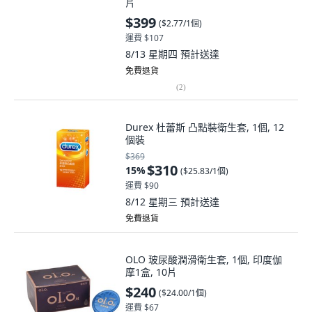
$399
(
$2.77/1個
)
運費 $107
8/13 星期四
預計送達
免費退貨
(
2
)
Durex 杜蕾斯 凸點裝衛生套, 1個, 12
個裝
$369
$310
15
%
(
$25.83/1個
)
運費 $90
8/12 星期三
預計送達
免費退貨
OLO 玻尿酸潤滑衛生套, 1個, 印度伽
摩1盒, 10片
$240
(
$24.00/1個
)
運費 $67