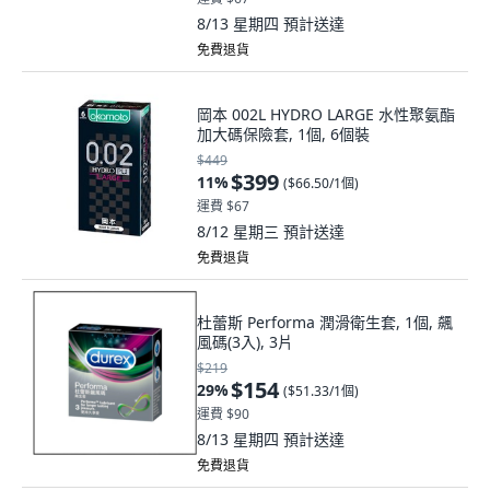
8/13 星期四
預計送達
免費退貨
岡本 002L HYDRO LARGE 水性聚氨酯
加大碼保險套, 1個, 6個裝
$449
$399
11
%
(
$66.50/1個
)
運費 $67
8/12 星期三
預計送達
免費退貨
杜蕾斯 Performa 潤滑衛生套, 1個, 飆
風碼(3入), 3片
$219
$154
29
%
(
$51.33/1個
)
運費 $90
8/13 星期四
預計送達
免費退貨