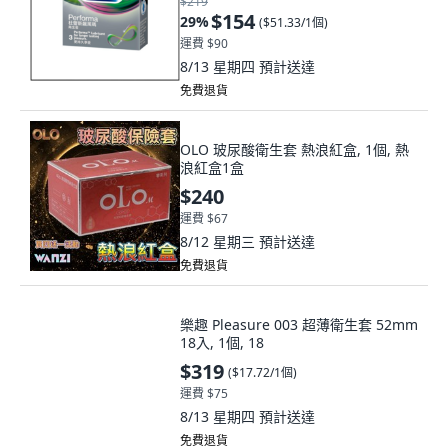
$219
$154
29
%
(
$51.33/1個
)
運費 $90
8/13 星期四
預計送達
免費退貨
OLO 玻尿酸衛生套 熱浪紅盒, 1個, 熱
浪紅盒1盒
$240
運費 $67
8/12 星期三
預計送達
免費退貨
樂趣 Pleasure 003 超薄衛生套 52mm
18入, 1個, 18
$319
(
$17.72/1個
)
運費 $75
8/13 星期四
預計送達
免費退貨