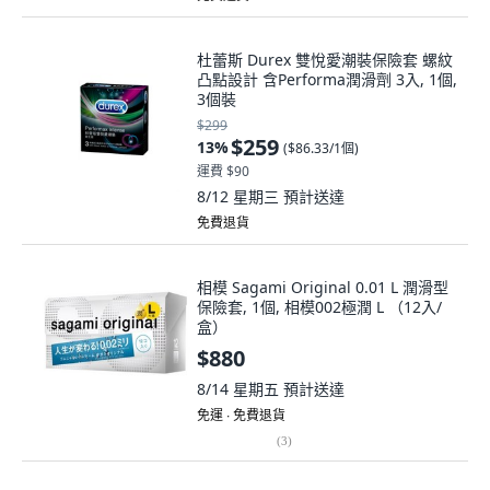
杜蕾斯 Durex 雙悅愛潮裝保險套 螺紋
凸點設計 含Performa潤滑劑 3入, 1個,
3個裝
$299
$259
13
%
(
$86.33/1個
)
運費 $90
8/12 星期三
預計送達
免費退貨
相模 Sagami Original 0.01 L 潤滑型
保險套, 1個, 相模002極潤 L （12入/
盒）
$880
8/14 星期五
預計送達
免運 ∙ 免費退貨
(
3
)
Pleasure 樂趣 60mm 加大尺寸 保險