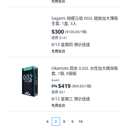
Sagami 相模元祖 002L 極致加大薄衛
生套, 1盒, 3入
$300
(
$100.00/1個
)
運費 $141
8/13 星期四
預計送達
免費退貨
Okamoto 岡本 0.02L 水性加大碼保險
套, 1個, 6個裝
$449
$419
6
%
(
$69.83/1個
)
運費 $67
8/12 星期三
預計送達
免費退貨
6
8
9
10
7