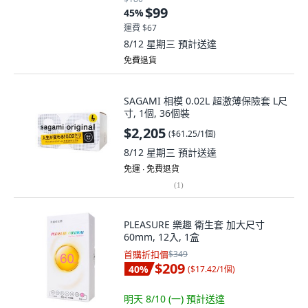
$99
45
%
運費 $67
8/12 星期三
預計送達
免費退貨
SAGAMI 相模 0.02L 超激薄保險套 L尺
寸, 1個, 36個裝
$2,205
(
$61.25/1個
)
8/12 星期三
預計送達
免運 ∙ 免費退貨
(
1
)
PLEASURE 樂趣 衛生套 加大尺寸
60mm, 12入, 1盒
首購折扣價
$349
$209
40
%
(
$17.42/1個
)
明天 8/10 (一)
預計送達