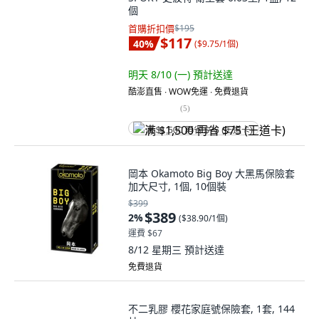
個
首購折扣價
$195
$117
40
%
(
$9.75/1個
)
明天 8/10 (一)
預計送達
酷澎直售 ∙ WOW免運 ∙ 免費退貨
(
5
)
满 $1,500 再省 $75 (王道卡)
岡本 Okamoto Big Boy 大黑馬保險套
加大尺寸, 1個, 10個裝
$399
$389
2
%
(
$38.90/1個
)
運費 $67
8/12 星期三
預計送達
免費退貨
不二乳膠 櫻花家庭號保險套, 1套, 144
片