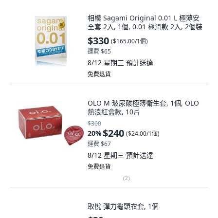
相模 Sagami Original 0.01 L 極薄安
全套 2入, 1個, 0.01 極潤款 2入, 2個裝
$330
(
$165.00/1個
)
運費 $65
8/12 星期三
預計送達
免費退貨
OLO M 玻尿酸極薄衛生套, 1個, OLO
熱浪紅盒款, 10片
$300
$240
20
%
(
$24.00/1個
)
運費 $67
8/12 星期三
預計送達
免費退貨
(
2
)
取悅 彈力龜頭衣套, 1個
$39