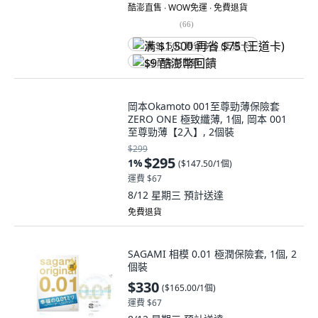
酷澎直售 ∙ WOW免運 ∙ 免費退貨
(
66
)
满 $1,500 再省 $75 (王道卡)
$9 酷澎幣回饋
岡本Okamoto 001至尊勁薄保險套
ZERO ONE 極致纖薄, 1個, 岡本 001
至尊勁薄【2入】, 2個裝
$299
$295
1
%
(
$147.50/1個
)
運費 $67
8/12 星期三
預計送達
免費退貨
SAGAMI 相模 0.01 極潤保險套, 1個, 2
個裝
$330
(
$165.00/1個
)
運費 $67