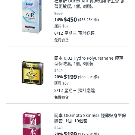
杜蕾斯 Durex AIR 輕薄幻隱衛生套 更
薄更敏感, 1個, 8個裝
$529
$450
14
%
(
$56.25/1個
)
運費 $67
8/12 星期三
預計送達
免費退貨
岡本 0.02 Hydro Polyurethane 極薄
型保險套, 1個, 3個裝
$249
$199
20
%
(
$66.33/1個
)
運費 $67
8/12 星期三
預計送達
免費退貨
岡本 Okamoto Skinless 輕薄貼身型保
險套, 1個, 10個裝
$249
$199
20
%
(
$19.90/1個
)