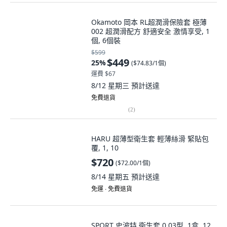
Okamoto 岡本 RL超潤滑保險套 極薄
002 超潤滑配方 舒適安全 激情享受, 1
個, 6個裝
$599
$449
25
%
(
$74.83/1個
)
運費 $67
8/12 星期三
預計送達
免費退貨
(
2
)
HARU 超薄型衛生套 輕薄絲滑 緊貼包
覆, 1, 10
$720
(
$72.00/1個
)
8/14 星期五
預計送達
免運 ∙ 免費退貨
SPORT 史波特 衛生套 0.03型, 1盒, 12