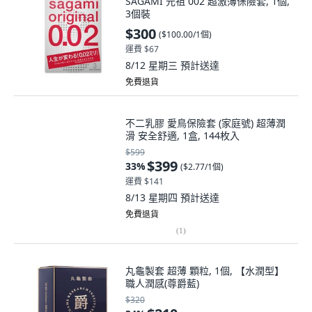
3個裝
$300
(
$100.00/1個
)
運費 $67
8/12 星期三
預計送達
免費退貨
不二乳膠 愛鳥保險套 (家庭號) 超薄潤
滑 安全舒適, 1盒, 144枚入
$599
$399
33
%
(
$2.77/1個
)
運費 $141
8/13 星期四
預計送達
免費退貨
(
1
)
丸龜製套 超薄 顆粒, 1個, 【水潤型】
職人潤感(尊爵藍)
$320
$210
34
%