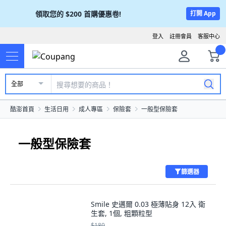
領取您的
$200
首購優惠卷!
打開 App
登入
註冊會員
客服中心
全部
酷澎首頁
生活日用
成人專區
保險套
一般型保險套
一般型保險套
篩選器
Smile 史邁爾 0.03 極薄貼身 12入 衛
生套, 1個, 粗顆粒型
$180