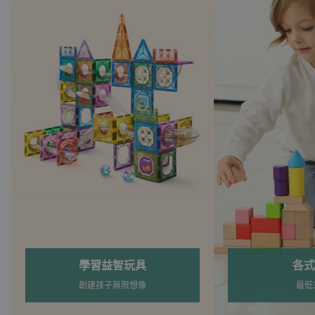
各式積木
夏日戲
最低3折起
5