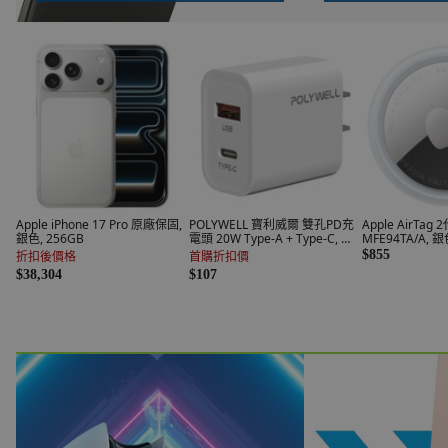
Apple iPhone 17 Pro 原廠保固,
POLYWELL 寶利威爾 雙孔PD充
Apple AirTag 
銀色, 256GB
電頭 20W Type-A + Type-C, 白
MFE94TA/A, 銀
色, 1個
$855
折扣後價格
首購折扣價
$38,304
$107