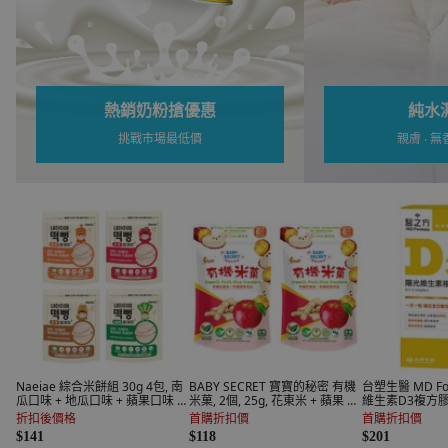
純水濕紙巾
嬰兒
親膚 ‧ 無香精 ‧ 厚型
精選熱
Naeiae 綜合米餅組 30g 4包, 南
BABY SECRET 寶寶的秘密 有機
台塑生醫 MD Fo
瓜口味 + 地瓜口味 + 蘋果口味 +
米菓, 2個, 25g, 花東米 + 蘋果 +
維生素D3複方膠囊
水梨口味, 120g, 1組
地瓜
545mg, 1盒
折扣後價格
首購折扣價
首購折扣價
$141
$118
$201