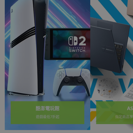
ASUS
3C電腦
指定商品享酷澎幣回饋
挑戰