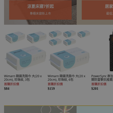
居家裝飾
室內居
最低3折起
煥新最
Wimarn 韓國洗臉巾 大(20 x
Wimarn 韓國洗臉巾 大(20 x
PowerSync 
20cm), 珍珠紋, 3包
20cm), 珍珠紋, 6包
關防雷擊抗搖擺
TPS366BN0018,
首購折扣價
首購折扣價
首購折扣價
條
$84
$159
$201