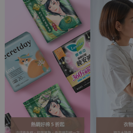
衣物清潔
必囤!
現正大降價！最低 4 折起
抽取式 ‧ 柔軟