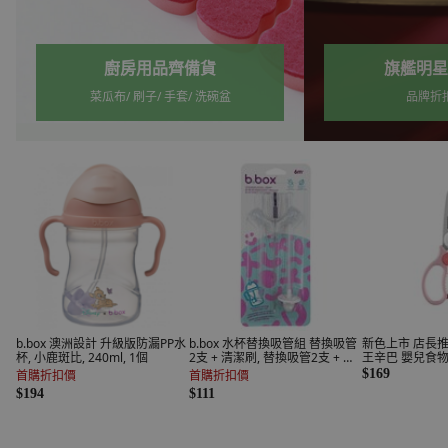
旗艦明星品牌推薦
熱銷水
品牌折扣立即逛
大容量 ‧ 不
b.box 澳洲設計 升級版防漏PP水
b.box 水杯替換吸管組 替換吸管
新色上市 店長推薦
杯, 小鹿斑比, 240ml, 1個
2支 + 清潔刷, 替換吸管2支 + 清
王辛巴 嬰兒食物
潔刷, 1組
粉色金剛剪, 1支
$169
首購折扣價
首購折扣價
$194
$111