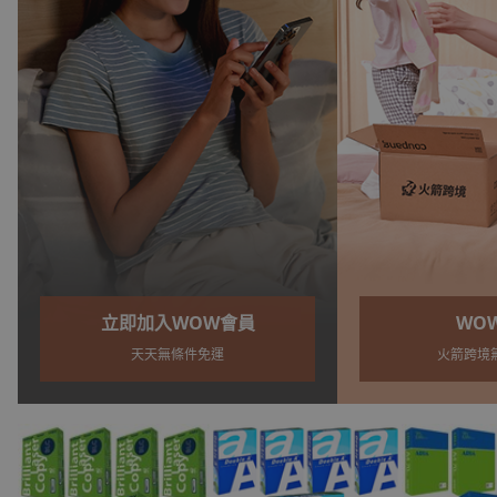
WOW會員
WO
火箭跨境無條件免運
天天無