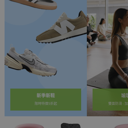
瑜珈墊
露營
雙面防滑 ‧ 加大加厚 ‧ 多色
卡式爐 ‧ 保