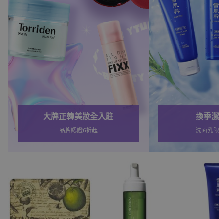
換季潔面首選
春夏保
洗面乳限時折扣中
精選大牌