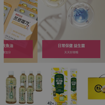
保健 益生菌
好吸收魚油
天好順暢
為健康加分