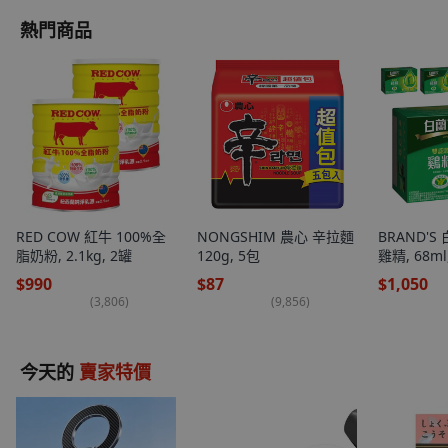
熱門商品
RED COW 紅牛 100%全
NONGSHIM 農心 辛拉麵
BRAND'
脂奶粉, 2.1kg, 2罐
120g, 5包
雞精, 68ml
$990
$87
$1,050
(
3,806
)
(
9,856
)
今天的
賣家特價