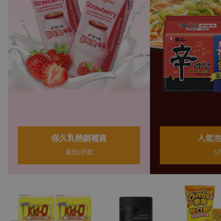
人氣泡麵補貨
餅乾
5折起
天天