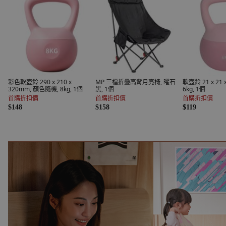
彩色軟壺鈴 290 x 210 x
MP 三檔折疊高背月亮椅, 曜石
軟壺鈴 21 x 21 
320mm, 顏色隨機, 8kg, 1個
黑, 1個
6kg, 1個
首購折扣價
首購折扣價
首購折扣價
$148
$158
$119