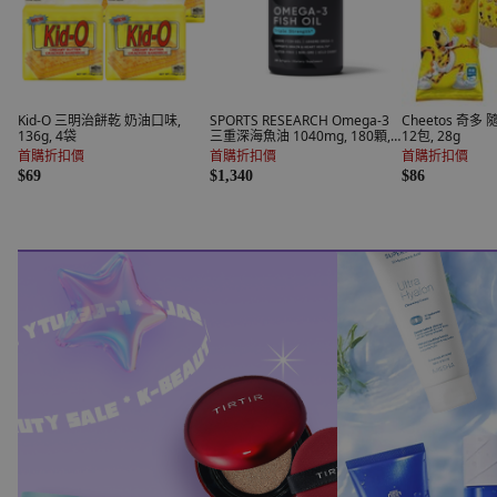
Kid-O 三明治餅乾 奶油口味,
SPORTS RESEARCH Omega-3
Cheetos 奇多
136g, 4袋
三重深海魚油 1040mg, 180顆,
12包, 28g
1罐
首購折扣價
首購折扣價
首購折扣價
$69
$1,340
$86