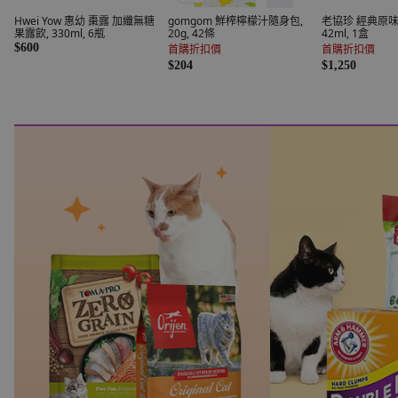
Hwei Yow 惠幼 棗露 加纖無糖
gomgom 鮮榨檸檬汁隨身包,
老協珍 經典原味熬
果露飲, 330ml, 6瓶
20g, 42條
42ml, 1盒
$600
首購折扣價
首購折扣價
$204
$1,250