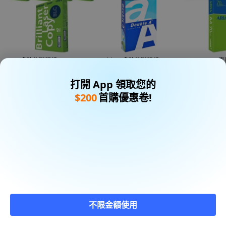
BLC 多功能影印紙 70p, A4,
Double A 多功能影印紙 70g,
APRIL pape
2500張
A4, 2500張
70gsm, A4, 25
首購折扣價
首購折扣價
首購折扣價
打開 App 領取您的
$264
$325
$258
$200
首購優惠卷!
不限金額使用