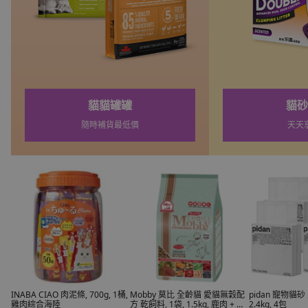
貓砂補貨
寵物新
天天享折扣
新品上
INABA CIAO 肉泥條, 700g, 1桶,
Mobby 莫比 全齡貓 愛貓無穀配
pidan 寵物貓砂
雞肉綜合海陸
方 乾飼料, 1袋, 1.5kg, 鹿肉 + 煙
2.4kg, 4包