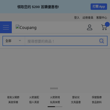
領取您的
$200
首購優惠卷!
打開 App
登入
註冊會員
客服中心
全部
爸氣父親節
火箭速配
火箭跨境
嬰幼兒
保健醫療
美妝保養
個人清潔
玩具休閒
文具圖書
食品飲料