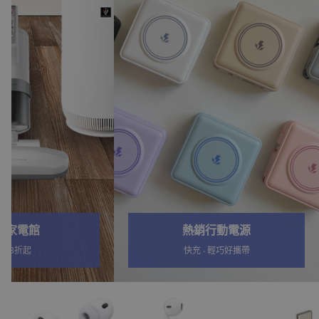
行動電源
酷澎家電館
‧ 輕巧好攜帶
最低3折起