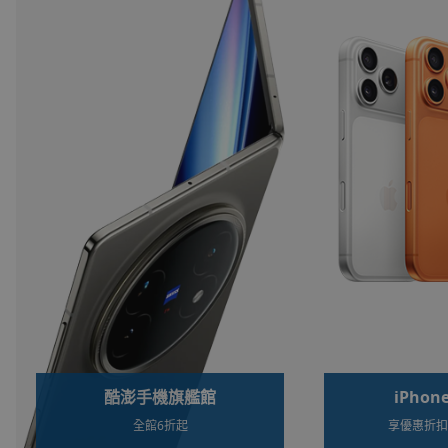
iPhone 17 pro
Op
享優惠折扣、原廠保固
極致輕薄機