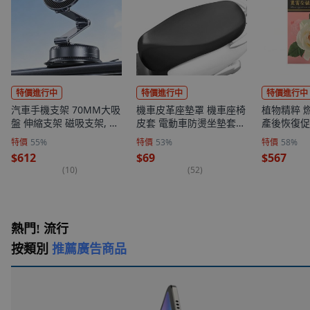
特價進行中
特價進行中
特價進行中
汽車手機支架 70MM大吸
機車皮革座墊罩 機車座椅
植物精粹 
盤 伸縮支架 磁吸支架, 磁
皮套 電動車防燙坐墊套
產後恢復促
吸手機支架 Magsafe手機
透氣彈力椅墊套, 升級款-
固體質 30
特價
55%
特價
53%
特價
58%
支架 磁吸支架 摺叠手機
經典黑【65-80通用】, 1
個, 30顆
$612
$69
$567
支架 手機架 黑色, 1個
個
(
10
)
(
52
)
熱門! 流行
按類別
推薦廣告商品