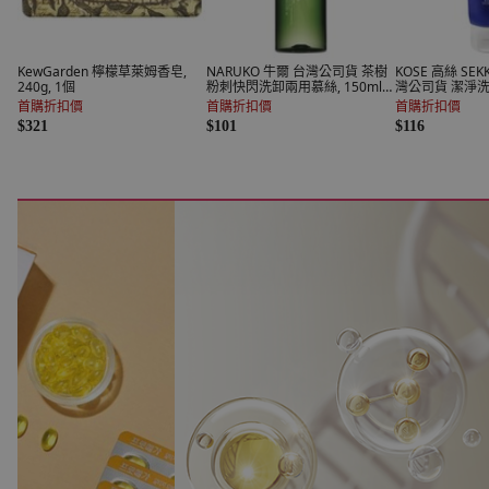
KewGarden 檸檬草萊姆香皂,
NARUKO 牛爾 台灣公司貨 茶樹
KOSE 高絲 SEK
240g, 1個
粉刺快閃洗卸兩用慕絲, 150ml,
灣公司貨 潔淨洗面乳
1瓶
首購折扣價
首購折扣價
首購折扣價
$321
$101
$116