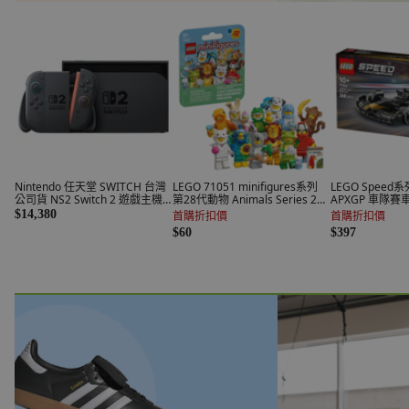
Nintendo 任天堂 SWITCH 台灣
LEGO 71051 minifigures系列
LEGO Speed系
公司貨 NS2 Switch 2 遊戲主機
第28代動物 Animals Series 28,
APXGP 車隊賽車 
原廠保固一年
款式隨機, 1個
Race Car from
$14,380
首購折扣價
首購折扣價
77252, 混和顏色
$60
$397